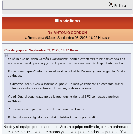
En línea
sivigliano
Re:ANTONIO CORDÓN
«
Respuesta #81 en:
Septiembre 03, 2025, 16:22 Horas »
Cita de: jmpn en Septiembre 03, 2025, 13:37 Horas
Yo sé lo que ha dicho Cordón exactamente, porque exactamente he escuchado dos
veces la rueda de prensa y ya en la primera sabía exactamente lo que había dicho.
Por supuesto que Cordón no es el máximo culpable. De esto yo no tengo ningún tipo
de dudas.
La directiva del SFC es la máxima culpable. Es más yo comenté en este foro que si
no había cambio de directiva en Junio, segundazo a la vista.
Y ojo!! Que el segundazo no es lo peor que le viene al SFC con estos directivos.
Cuidado!!
Pero esto es independiente con la cara dura de Cordón.
Repito, si tuviera dignidad ya habría dimitido hace un par de días.
No doy al equipo por descendido. Veo un equipo motivado, con un entrenador
que sabe lo que lleva entre manos y que va a pelear todos los partidos. Y ya