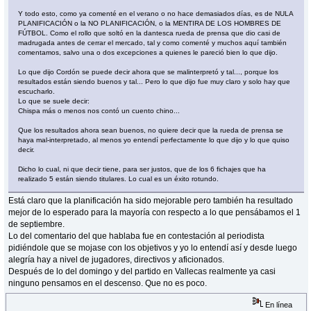
Y todo esto, como ya comenté en el verano o no hace demasiados días, es de NULA
PLANIFICACIÓN o la NO PLANIFICACIÓN, o la MENTIRA DE LOS HOMBRES DE
FÚTBOL. Como el rollo que soltó en la dantesca rueda de prensa que dio casi de
madrugada antes de cerrar el mercado, tal y como comenté y muchos aquí también
comentamos, salvo una o dos excepciones a quienes le pareció bien lo que dijo.
Lo que dijo Cordón se puede decir ahora que se malinterpretó y tal..., porque los
resultados están siendo buenos y tal... Pero lo que dijo fue muy claro y solo hay que
escucharlo.
Lo que se suele decir:
Chispa más o menos nos contó un cuento chino...
Que los resultados ahora sean buenos, no quiere decir que la rueda de prensa se
haya mal-interpretado, al menos yo entendí perfectamente lo que dijo y lo que quiso
decir.
Dicho lo cual, ni que decir tiene, para ser justos, que de los 6 fichajes que ha
realizado 5 están siendo titulares. Lo cual es un éxito rotundo.
Está claro que la planificación ha sido mejorable pero también ha resultado
mejor de lo esperado para la mayoría con respecto a lo que pensábamos el 1
de septiembre.
Lo del comentario del que hablaba fue en contestación al periodista
pidiéndole que se mojase con los objetivos y yo lo entendí así y desde luego
alegría hay a nivel de jugadores, directivos y aficionados.
Después de lo del domingo y del partido en Vallecas realmente ya casi
ninguno pensamos en el descenso. Que no es poco.
En línea