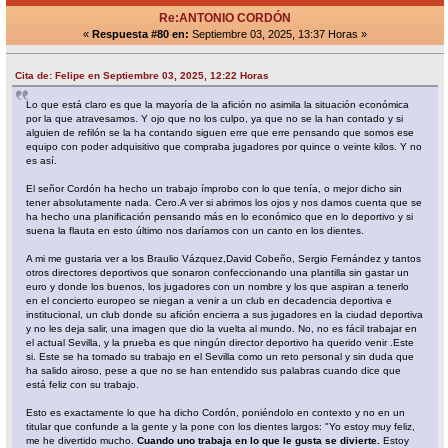
Re:ANTONIO CORDÓN
«
Respuesta #80 en:
Septiembre 03, 2025, 13:37 Horas »
Cita de: Felipe en Septiembre 03, 2025, 12:22 Horas
Lo que está claro es que la mayoría de la afición no asimila la situación económica
por la que atravesamos. Y ojo que no los culpo, ya que no se la han contado y si
alguien de refilón se la ha contando siguen erre que erre pensando que somos ese
equipo con poder adquisitivo que compraba jugadores por quince o veinte kilos. Y no
es así.
El señor Cordón ha hecho un trabajo ímprobo con lo que tenía, o mejor dicho sin
tener absolutamente nada. Cero.A ver si abrimos los ojos y nos damos cuenta que se
ha hecho una planificación pensando más en lo económico que en lo deportivo y si
suena la flauta en esto último nos daríamos con un canto en los dientes.
A mi me gustaria ver a los Braulio Vázquez,David Cobeño, Sergio Fernández y tantos
otros directores deportivos que sonaron confeccionando una plantilla sin gastar un
euro y donde los buenos, los jugadores con un nombre y los que aspiran a tenerlo
en el concierto europeo se niegan a venir a un club en decadencia deportiva e
institucional, un club donde su afición encierra a sus jugadores en la ciudad deportiva
y no les deja salir, una imagen que dio la vuelta al mundo. No, no es fácil trabajar en
el actual Sevilla, y la prueba es que ningún director deportivo ha querido venir .Este
si. Este se ha tomado su trabajo en el Sevilla como un reto personal y sin duda que
ha salido airoso, pese a que no se han entendido sus palabras cuando dice que
está feliz con su trabajo.
Esto es exactamente lo que ha dicho Cordón, poniéndolo en contexto y no en un
titular que confunde a la gente y la pone con los dientes largos: "Yo estoy muy feliz,
me he divertido mucho.
Cuando uno trabaja en lo que le gusta se divierte.
Estoy