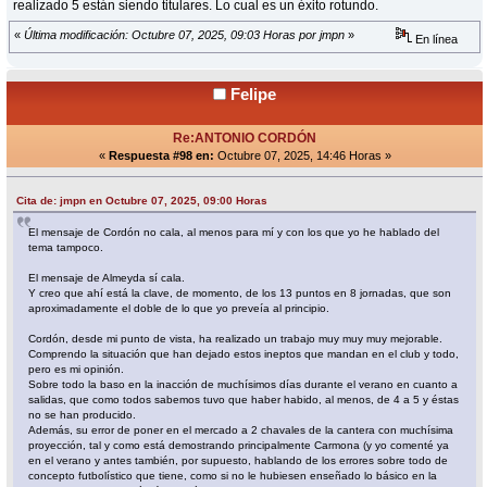
realizado 5 están siendo titulares. Lo cual es un éxito rotundo.
«
Última modificación: Octubre 07, 2025, 09:03 Horas por jmpn
»
En línea
Felipe
Re:ANTONIO CORDÓN
«
Respuesta #98 en:
Octubre 07, 2025, 14:46 Horas »
Cita de: jmpn en Octubre 07, 2025, 09:00 Horas
El mensaje de Cordón no cala, al menos para mí y con los que yo he hablado del
tema tampoco.
El mensaje de Almeyda sí cala.
Y creo que ahí está la clave, de momento, de los 13 puntos en 8 jornadas, que son
aproximadamente el doble de lo que yo preveía al principio.
Cordón, desde mi punto de vista, ha realizado un trabajo muy muy muy mejorable.
Comprendo la situación que han dejado estos ineptos que mandan en el club y todo,
pero es mi opinión.
Sobre todo la baso en la inacción de muchísimos días durante el verano en cuanto a
salidas, que como todos sabemos tuvo que haber habido, al menos, de 4 a 5 y éstas
no se han producido.
Además, su error de poner en el mercado a 2 chavales de la cantera con muchísima
proyección, tal y como está demostrando principalmente Carmona (y yo comenté ya
en el verano y antes también, por supuesto, hablando de los errores sobre todo de
concepto futbolístico que tiene, como si no le hubiesen enseñado lo básico en la