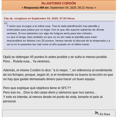
Re:ANTONIO CORDÓN
«
Respuesta #84 en:
Septiembre 04, 2025, 09:21 Horas »
Cita de: sivigliano en Septiembre 04, 2025, 07:53 Horas
Y tanto que es jugar a la ruleta rusa. Tras la mala planificación hay plantilla y
entrenador para pelear por no bajar. Con lo que ello supone sabiendo de dónde
venimos. Si nos salvamos con algo de holgura sería para tirar cohetes.
Lo que sí tengo claro también es que no es tan mala la plantilla para estar
descendidos en febrero con 20 puntos. Iremos viendo el discurrir de la temporada y a
ver si no lo pasamos tan mal como el año pasado en el último tramo.
Ojalá se obtengan 45 puntos lo antes posible y se sufra lo menos posible.
Pero... Ruleta rusa... Ya veremos..
Además, el mismo Cordón lo dice: "a lo mejor...", en referencia al rendimiento
de los fichajes, porque, según él, si el rendimiento es bueno la lección es que
no hay que gastar demasiado dinero para hacer un buen equipo.
Pero que explique qué objetivos tiene el SFC??
Pero eso no... Dice lo del carpe diem y vámonos que nos vamos...
Y esto es intentar, al menos desde mi punto de vista, tomarle el pelo al
personal.
En línea