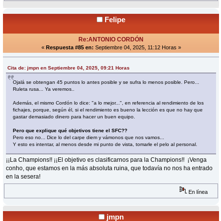
Felipe
Re:ANTONIO CORDÓN
«
Respuesta #85 en:
Septiembre 04, 2025, 11:12 Horas »
Cita de: jmpn en Septiembre 04, 2025, 09:21 Horas
Ojalá se obtengan 45 puntos lo antes posible y se sufra lo menos posible. Pero...
Ruleta rusa... Ya veremos..
Además, el mismo Cordón lo dice: "a lo mejor...", en referencia al rendimiento de los
fichajes, porque, según él, si el rendimiento es bueno la lección es que no hay que
gastar demasiado dinero para hacer un buen equipo.
Pero que explique qué objetivos tiene el SFC??
Pero eso no... Dice lo del carpe diem y vámonos que nos vamos...
Y esto es intentar, al menos desde mi punto de vista, tomarle el pelo al personal.
¡¡La Champions!! ¡¡El objetivo es clasificarnos para la Champions!! ¡Venga
conho, que estamos en la más absoluta ruina, que todavía no nos ha entrado
en la sesera!
En línea
jmpn