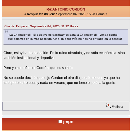
Re:ANTONIO CORDÓN
«
Respuesta #86 en:
Septiembre 04, 2025, 15:28 Horas »
Cita de: Felipe en Septiembre 04, 2025, 11:12 Horas
¡¡La Champions!! ¡¡El objetivo es clasificarnos para la Champions!! ¡Venga conho,
que estamos en la más absoluta ruina, que todavía no nos ha entrado en la sesera!
Claro, estoy harto de decirlo. En la ruina absoluta, y no sólo económica, sino
también institucional y deportiva.
Pero yo me refiero a Cordón, que es su hilo.
No se puede decir lo que dijo Cordón el otro día, por lo menos, ya que ha
trabajado entre poco y nada en verano, que no tome el pelo a la gente.
En línea
jmpn