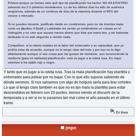
Primero porque ya hemos visto qué tipo de planificación ha hecho: NO HA EXISTIDO,
salvando los 2-3 primeros movimientos. Lo de los últimos días ha sido de auténtica
vergüenza, además de un continuo de días de la marmota durante el 85% del
verano o mercado.
Si no puedes moverte, justifícalo medio en condiciones, pero no me intentes tratar
como un jilipollas. A Badé y Lukebakio los vendo yo tomándome un cubata en el
chiringuito y no creo que sacase menos dinero que éste por estos dos, y sin haberme
dedicado ni un solo segundo a vender nada.
Compañero, si tu mismo insistes en la labor del entrenador y su capacidad, que yo
podría estar de acuerdo, aunque no lo tengo claro del todo y por eso no lo digo
abiertamente aunque sí veo cosas que me gustan de momento, aun reconociendo la
mediocre (para mí malísima) planificación: esto es jugar a la ruleta rusa. En mayo
veremos si ha salido rojo o negro.
Y tanto que es jugar a la ruleta rusa. Tras la mala planificación hay plantilla y
entrenador para pelear por no bajar. Con lo que ello supone sabiendo de
dónde venimos. Si nos salvamos con algo de holgura sería para tirar cohetes.
Lo que sí tengo claro también es que no es tan mala la plantilla para estar
descendidos en febrero con 20 puntos. Iremos viendo el discurrir de la
temporada y a ver si no lo pasamos tan mal como el año pasado en el último
tramo.
En línea
jmpn