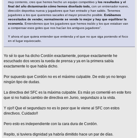
muy contento, creo que hemos hecho un equipo competitivo y
los resultados y el
final del año dictaminarán cómo hemos diseñado todo,
con un entrenador nuevo,
dirección deportiva nueva y jugadores que han entrado y han salido. Tenemos
jugadores a los que queremos sacarles el mayor provecho posible.
Estábamos
necesitados de vender, normalmente se vende lo mejor y hay que equilibrar la
economía
. Entendemos que los jugadores que hemos traído y los que estaban van
a compensar esos goles que nos hacían los antiguos jugadores".
Y ahora el que quiera entender que entienda y el que no que siga poniendo el foco
en el lugar equivocado.
Yo sé lo que ha dicho Cordón exactamente, porque exactamente he
escuchado dos veces la rueda de prensa y ya en la primera sabía
exactamente lo que había dicho.
Por supuesto que Cordón no es el máximo culpable. De esto yo no tengo
ningún tipo de dudas.
La directiva del SFC es la máxima culpable. Es más yo comenté en este foro
que si no había cambio de directiva en Junio, segundazo a la vista.
Y ojo!! Que el segundazo no es lo peor que le viene al SFC con estos
directivos. Cuidado!!
Pero esto es independiente con la cara dura de Cordón.
Repito, si tuviera dignidad ya habría dimitido hace un par de días.