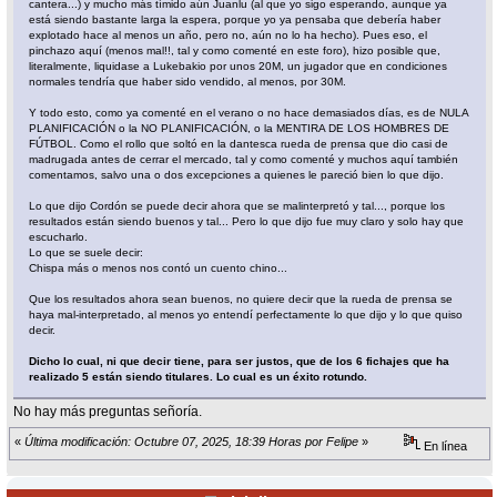
cantera...) y mucho más tímido aún Juanlu (al que yo sigo esperando, aunque ya
está siendo bastante larga la espera, porque yo ya pensaba que debería haber
explotado hace al menos un año, pero no, aún no lo ha hecho). Pues eso, el
pinchazo aquí (menos mal!!, tal y como comenté en este foro), hizo posible que,
literalmente, liquidase a Lukebakio por unos 20M, un jugador que en condiciones
normales tendría que haber sido vendido, al menos, por 30M.
Y todo esto, como ya comenté en el verano o no hace demasiados días, es de NULA
PLANIFICACIÓN o la NO PLANIFICACIÓN, o la MENTIRA DE LOS HOMBRES DE
FÚTBOL. Como el rollo que soltó en la dantesca rueda de prensa que dio casi de
madrugada antes de cerrar el mercado, tal y como comenté y muchos aquí también
comentamos, salvo una o dos excepciones a quienes le pareció bien lo que dijo.
Lo que dijo Cordón se puede decir ahora que se malinterpretó y tal..., porque los
resultados están siendo buenos y tal... Pero lo que dijo fue muy claro y solo hay que
escucharlo.
Lo que se suele decir:
Chispa más o menos nos contó un cuento chino...
Que los resultados ahora sean buenos, no quiere decir que la rueda de prensa se
haya mal-interpretado, al menos yo entendí perfectamente lo que dijo y lo que quiso
decir.
Dicho lo cual, ni que decir tiene, para ser justos, que de los 6 fichajes que ha
realizado 5 están siendo titulares. Lo cual es un éxito rotundo.
No hay más preguntas señoría.
«
Última modificación: Octubre 07, 2025, 18:39 Horas por Felipe
»
En línea