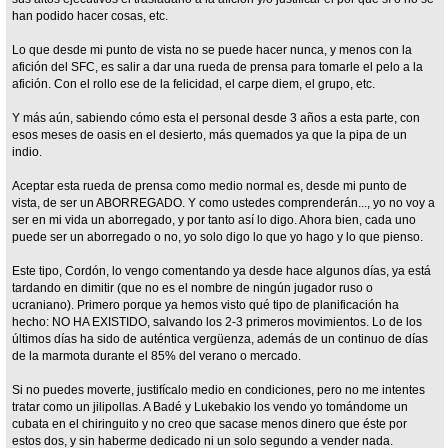
han podido hacer cosas, etc.
Lo que desde mi punto de vista no se puede hacer nunca, y menos con la
afición del SFC, es salir a dar una rueda de prensa para tomarle el pelo a la
afición. Con el rollo ese de la felicidad, el carpe diem, el grupo, etc.
Y más aún, sabiendo cómo esta el personal desde 3 años a esta parte, con
esos meses de oasis en el desierto, más quemados ya que la pipa de un
indio.
Aceptar esta rueda de prensa como medio normal es, desde mi punto de
vista, de ser un ABORREGADO. Y como ustedes comprenderán..., yo no voy a
ser en mi vida un aborregado, y por tanto así lo digo. Ahora bien, cada uno
puede ser un aborregado o no, yo solo digo lo que yo hago y lo que pienso.
Este tipo, Cordón, lo vengo comentando ya desde hace algunos días, ya está
tardando en dimitir (que no es el nombre de ningún jugador ruso o
ucraniano). Primero porque ya hemos visto qué tipo de planificación ha
hecho: NO HA EXISTIDO, salvando los 2-3 primeros movimientos. Lo de los
últimos días ha sido de auténtica vergüenza, además de un continuo de días
de la marmota durante el 85% del verano o mercado.
Si no puedes moverte, justifícalo medio en condiciones, pero no me intentes
tratar como un jilipollas. A Badé y Lukebakio los vendo yo tomándome un
cubata en el chiringuito y no creo que sacase menos dinero que éste por
estos dos, y sin haberme dedicado ni un solo segundo a vender nada.