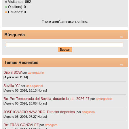
Visitantes: 892
Oculto(s): 0
Usuarios: 0
There aren't any users online.
Búsqueda
Temas Recientes
Djibril SOW
por
asturgabriel
[
Ayer
a las 11:14]
Sevilla "C"
por
asturgabriel
[Agosto 06, 2026, 18:13 Horas]
Re: Pre Temporada del Sevilla, durante la tda. 2026-27
por
asturgabriel
[Agosto 06, 2026, 18:08 Horas]
JOSÉ IGNACIO NAVARRO. Director deportivo.
por
sivigliano
[Agosto 05, 2026, 07:27 Horas]
Re: FRAN GONZÁLEZ
por
drodgom