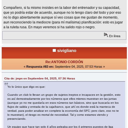
Compañero, si tu mismo insistes en la labor del entrenador y su capacidad,
que yo podría estar de acuerdo, aunque no lo tengo claro del todo y por eso
no lo digo abiertamente aunque sí veo cosas que me gustan de momento,
aun reconociendo la mediocre (para mí malísima) planificación: esto es jugar
a la ruleta rusa. En mayo veremos si ha salido rojo o negro.
En línea
sivigliano
Re:ANTONIO CORDÓN
«
Respuesta #83 en:
Septiembre 04, 2025, 07:53 Horas »
Cita de: jmpn en Septiembre 04, 2025, 07:36 Horas
Yo lo único que digo es que:
Cuando un club lo llevan un grupo de sujetos ineptos e incapaces en la gestión, esto
es así demostradamente por los números que ellos mismos muestran en las juntas
(aunque yo no me quedaría en esos números tan básicos, sino que buscaría en los
flujos de salida y entrada de la caja/banco, que ahí es donde está la manteca de
verdad, para poder analizar en completo la economía del SFC; pero claro, eso no te
lo muestran), el riesgo es mortal de necesidad. Tal y como estamos viendo y
presenciando.
Un equipo que hace tan solo 4 años peleaba por los 4 primeros puestos de liga