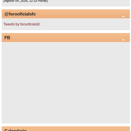
[Agosto 04, 2026, 22:33 Horas]
@forooficialsfc
Tweets by forooficialsfc
FB
Calendario