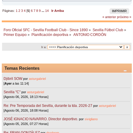
Páginas:
1
2
3
4
[
5
]
6
7
8
9
...
14
Ir Arriba
IMPRIMIR
« anterior
próximo »
Foro Oficial SFC - Sevilla Football Club - Since 1890
»
Sevilla Fútbol Club
»
Primer Equipo
»
Planificación deportiva
»
ANTONIO CORDÓN
Ir a:
Temas Recientes
Djibril SOW
por
asturgabriel
[
Ayer
a las 11:14]
Sevilla "C"
por
asturgabriel
[Agosto 06, 2026, 18:13 Horas]
Re: Pre Temporada del Sevilla, durante la tda. 2026-27
por
asturgabriel
[Agosto 06, 2026, 18:08 Horas]
JOSÉ IGNACIO NAVARRO. Director deportivo.
por
sivigliano
[Agosto 05, 2026, 07:27 Horas]
Re: FRAN GONZÁLEZ
por
drodgom