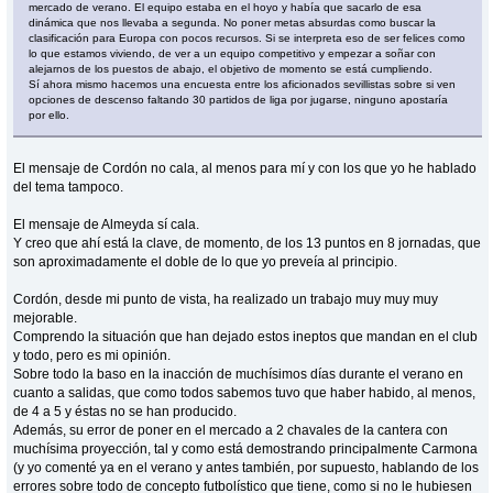
mercado de verano. El equipo estaba en el hoyo y había que sacarlo de esa
dinámica que nos llevaba a segunda. No poner metas absurdas como buscar la
clasificación para Europa con pocos recursos. Si se interpreta eso de ser felices como
lo que estamos viviendo, de ver a un equipo competitivo y empezar a soñar con
alejarnos de los puestos de abajo, el objetivo de momento se está cumpliendo.
Sí ahora mismo hacemos una encuesta entre los aficionados sevillistas sobre si ven
opciones de descenso faltando 30 partidos de liga por jugarse, ninguno apostaría
por ello.
El mensaje de Cordón no cala, al menos para mí y con los que yo he hablado
del tema tampoco.
El mensaje de Almeyda sí cala.
Y creo que ahí está la clave, de momento, de los 13 puntos en 8 jornadas, que
son aproximadamente el doble de lo que yo preveía al principio.
Cordón, desde mi punto de vista, ha realizado un trabajo muy muy muy
mejorable.
Comprendo la situación que han dejado estos ineptos que mandan en el club
y todo, pero es mi opinión.
Sobre todo la baso en la inacción de muchísimos días durante el verano en
cuanto a salidas, que como todos sabemos tuvo que haber habido, al menos,
de 4 a 5 y éstas no se han producido.
Además, su error de poner en el mercado a 2 chavales de la cantera con
muchísima proyección, tal y como está demostrando principalmente Carmona
(y yo comenté ya en el verano y antes también, por supuesto, hablando de los
errores sobre todo de concepto futbolístico que tiene, como si no le hubiesen