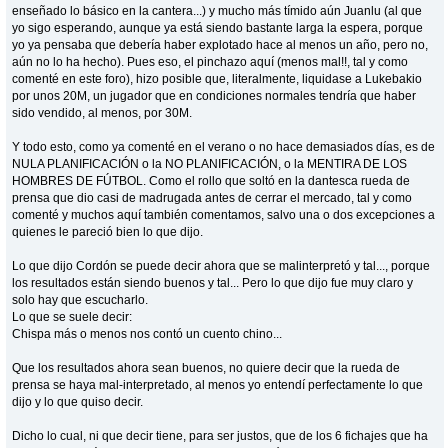
enseñado lo básico en la cantera...) y mucho más tímido aún Juanlu (al que
yo sigo esperando, aunque ya está siendo bastante larga la espera, porque
yo ya pensaba que debería haber explotado hace al menos un año, pero no,
aún no lo ha hecho). Pues eso, el pinchazo aquí (menos mal!!, tal y como
comenté en este foro), hizo posible que, literalmente, liquidase a Lukebakio
por unos 20M, un jugador que en condiciones normales tendría que haber
sido vendido, al menos, por 30M.
Y todo esto, como ya comenté en el verano o no hace demasiados días, es de
NULA PLANIFICACIÓN o la NO PLANIFICACIÓN, o la MENTIRA DE LOS
HOMBRES DE FÚTBOL. Como el rollo que soltó en la dantesca rueda de
prensa que dio casi de madrugada antes de cerrar el mercado, tal y como
comenté y muchos aquí también comentamos, salvo una o dos excepciones a
quienes le pareció bien lo que dijo.
Lo que dijo Cordón se puede decir ahora que se malinterpretó y tal..., porque
los resultados están siendo buenos y tal... Pero lo que dijo fue muy claro y
solo hay que escucharlo.
Lo que se suele decir:
Chispa más o menos nos contó un cuento chino...
Que los resultados ahora sean buenos, no quiere decir que la rueda de
prensa se haya mal-interpretado, al menos yo entendí perfectamente lo que
dijo y lo que quiso decir.
Dicho lo cual, ni que decir tiene, para ser justos, que de los 6 fichajes que ha