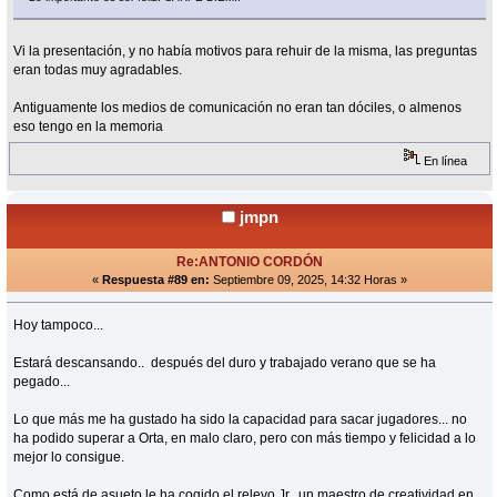
Vi la presentación, y no había motivos para rehuir de la misma, las preguntas
eran todas muy agradables.
Antiguamente los medios de comunicación no eran tan dóciles, o almenos
eso tengo en la memoria
En línea
jmpn
Re:ANTONIO CORDÓN
«
Respuesta #89 en:
Septiembre 09, 2025, 14:32 Horas »
Hoy tampoco...
Estará descansando.. después del duro y trabajado verano que se ha
pegado...
Lo que más me ha gustado ha sido la capacidad para sacar jugadores... no
ha podido superar a Orta, en malo claro, pero con más tiempo y felicidad a lo
mejor lo consigue.
Como está de asueto le ha cogido el relevo Jr., un maestro de creatividad en