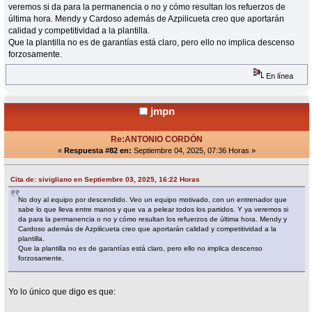
veremos si da para la permanencia o no y cómo resultan los refuerzos de
última hora. Mendy y Cardoso además de Azpilicueta creo que aportarán
calidad y competitividad a la plantilla.
Que la plantilla no es de garantías está claro, pero ello no implica descenso
forzosamente.
En línea
jmpn
Re:ANTONIO CORDÓN
«
Respuesta #82 en:
Septiembre 04, 2025, 07:36 Horas »
Cita de: sivigliano en Septiembre 03, 2025, 16:22 Horas
No doy al equipo por descendido. Veo un equipo motivado, con un entrenador que
sabe lo que lleva entre manos y que va a pelear todos los partidos. Y ya veremos si
da para la permanencia o no y cómo resultan los refuerzos de última hora. Mendy y
Cardoso además de Azpilicueta creo que aportarán calidad y competitividad a la
plantilla.
Que la plantilla no es de garantías está claro, pero ello no implica descenso
forzosamente.
Yo lo único que digo es que: