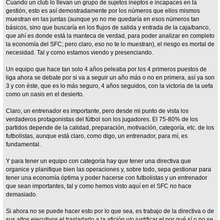
Cuando un club lo llevan un grupo de sujetos ineptos e incapaces en la
gestión, esto es así demostradamente por los números que ellos mismos
muestran en las juntas (aunque yo no me quedaría en esos números tan
básicos, sino que buscaría en los flujos de salida y entrada de la caja/banco,
que ahí es donde está la manteca de verdad, para poder analizar en completo
la economía del SFC; pero claro, eso no te lo muestran), el riesgo es mortal de
necesidad. Tal y como estamos viendo y presenciando.
Un equipo que hace tan solo 4 años peleaba por los 4 primeros puestos de
liga ahora se debate por si va a seguir un año más o no en primera, así ya son
3 y con éste, que es lo más seguro, 4 años seguidos, con la victoria de la uefa
como un oasis en el desierto.
Claro, un entrenador es importante, pero desde mi punto de vista los
verdaderos protagonistas del fútbol son los jugadores. El 75-80% de los
partidos depende de la calidad, preparación, motivación, categoría, etc. de los
futbolistas, aunque está claro, como digo, un entrenador, para mí, es
fundamental.
Y para tener un equipo con categoría hay que tener una directiva que
organice y planifique bien las operaciones y, sobre todo, sepa gestionar para
tener una economía óptima y poder hacerse con futbolistas y un entrenador
que sean importantes, tal y como hemos visto aquí en el SFC no hace
demasiado.
Si ahora no se puede hacer esto por lo que sea, es trabajo de la directiva o de
sus altos ejecutivos el trasladarlo a la afición y/o justificar el por qué sí o no se