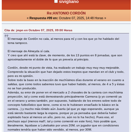
sivigliano
Re:ANTONIO CORDÓN
«
Respuesta #99 en:
Octubre 07, 2025, 14:48 Horas »
Cita de: jmpn en Octubre 07, 2025, 09:00 Horas
El mensaje de Cordón no cala, al menos para mí y con los que yo he hablado del
tema tampoco.
El mensaje de Almeyda sí cala.
Y creo que ahí está la clave, de momento, de los 13 puntos en 8 jornadas, que son
aproximadamente el doble de lo que yo preveía al principio.
Cordón, desde mi punto de vista, ha realizado un trabajo muy muy muy mejorable.
Comprendo la situación que han dejado estos ineptos que mandan en el club y todo,
pero es mi opinión.
Sobre todo la baso en la inacción de muchísimos días durante el verano en cuanto a
salidas, que como todos sabemos tuvo que haber habido, al menos, de 4 a 5 y éstas
no se han producido.
Además, su error de poner en el mercado a 2 chavales de la cantera con muchísima
proyección, tal y como está demostrando principalmente Carmona (y yo comenté ya
en el verano y antes también, por supuesto, hablando de los errores sobre todo de
concepto futbolístico que tiene, como si no le hubiesen enseñado lo básico en la
cantera...) y mucho más tímido aún Juanlu (al que yo sigo esperando, aunque ya
está siendo bastante larga la espera, porque yo ya pensaba que debería haber
explotado hace al menos un año, pero no, aún no lo ha hecho). Pues eso, el
pinchazo aquí (menos mal!!, tal y como comenté en este foro), hizo posible que,
literalmente, liquidase a Lukebakio por unos 20M, un jugador que en condiciones
normales tendría que haber sido vendido, al menos, por 30M.