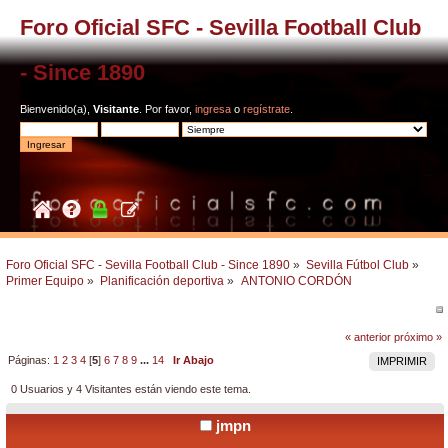
Foro Oficial SFC - Sevilla Football Club
- Since 1890
Bienvenido(a),
Visitante
. Por favor,
ingresa
o
regístrate
.
Foro Oficial SFC - Sevilla Football Club - Since 1890
»
Sevilla Fútbol Club
»
Primer Equipo
»
Planificación deportiva
»
ANTONIO CORDÓN
« anterior
próximo »
Páginas:
1
2
3
4
[
5
]
6
7
8
9
...
14
Ir Abajo
IMPRIMIR
0 Usuarios y 4 Visitantes están viendo este tema.
jmpn