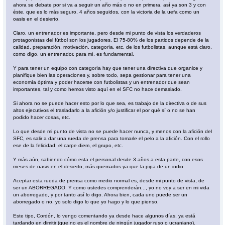
ahora se debate por si va a seguir un año más o no en primera, así ya son 3 y con
éste, que es lo más seguro, 4 años seguidos, con la victoria de la uefa como un
oasis en el desierto.
Claro, un entrenador es importante, pero desde mi punto de vista los verdaderos
protagonistas del fútbol son los jugadores. El 75-80% de los partidos depende de la
calidad, preparación, motivación, categoría, etc. de los futbolistas, aunque está claro,
como digo, un entrenador, para mí, es fundamental.
Y para tener un equipo con categoría hay que tener una directiva que organice y
planifique bien las operaciones y, sobre todo, sepa gestionar para tener una
economía óptima y poder hacerse con futbolistas y un entrenador que sean
importantes, tal y como hemos visto aquí en el SFC no hace demasiado.
Si ahora no se puede hacer esto por lo que sea, es trabajo de la directiva o de sus
altos ejecutivos el trasladarlo a la afición y/o justificar el por qué sí o no se han
podido hacer cosas, etc.
Lo que desde mi punto de vista no se puede hacer nunca, y menos con la afición del
SFC, es salir a dar una rueda de prensa para tomarle el pelo a la afición. Con el rollo
ese de la felicidad, el carpe diem, el grupo, etc.
Y más aún, sabiendo cómo esta el personal desde 3 años a esta parte, con esos
meses de oasis en el desierto, más quemados ya que la pipa de un indio.
Aceptar esta rueda de prensa como medio normal es, desde mi punto de vista, de
ser un ABORREGADO. Y como ustedes comprenderán..., yo no voy a ser en mi vida
un aborregado, y por tanto así lo digo. Ahora bien, cada uno puede ser un
aborregado o no, yo solo digo lo que yo hago y lo que pienso.
Este tipo, Cordón, lo vengo comentando ya desde hace algunos días, ya está
tardando en dimitir (que no es el nombre de ningún jugador ruso o ucraniano).