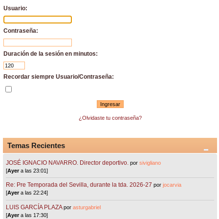
Usuario:
Contraseña:
Duración de la sesión en minutos:
Recordar siempre Usuario/Contraseña:
¿Olvidaste tu contraseña?
Temas Recientes
JOSÉ IGNACIO NAVARRO. Director deportivo.
por
sivigliano
[
Ayer
a las 23:01]
Re: Pre Temporada del Sevilla, durante la tda. 2026-27
por
jocarvia
[
Ayer
a las 22:24]
LUIS GARCÍA PLAZA
por
asturgabriel
[
Ayer
a las 17:30]