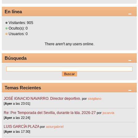
En línea
Visitantes: 905
Oculto(s): 0
Usuarios: 0
There aren't any users online.
Búsqueda
Temas Recientes
JOSÉ IGNACIO NAVARRO. Director deportivo.
por
sivigliano
[
Ayer
a las 23:01]
Re: Pre Temporada del Sevilla, durante la tda. 2026-27
por
jocarvia
[
Ayer
a las 22:24]
LUIS GARCÍA PLAZA
por
asturgabriel
[
Ayer
a las 17:30]