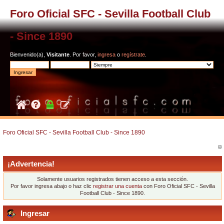
Foro Oficial SFC - Sevilla Football Club
- Since 1890
Bienvenido(a),
Visitante
. Por favor,
ingresa
o
regístrate
.
Foro Oficial SFC - Sevilla Football Club - Since 1890
¡Advertencia!
Solamente usuarios registrados tienen acceso a esta sección.
Por favor ingresa abajo o haz clic
registrar una cuenta
con Foro Oficial SFC - Sevilla
Football Club - Since 1890.
Ingresar