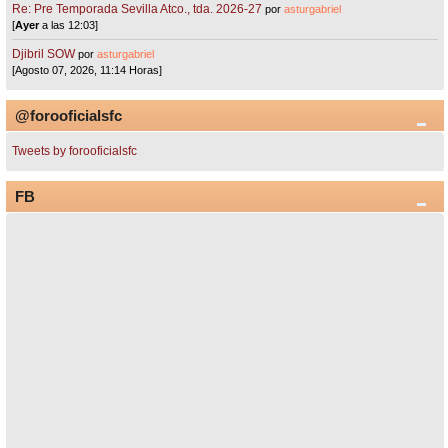
Re: Pre Temporada Sevilla Atco., tda. 2026-27
por
asturgabriel
[
Ayer
a las 12:03]
Djibril SOW
por
asturgabriel
[Agosto 07, 2026, 11:14 Horas]
@forooficialsfc
Tweets by forooficialsfc
FB