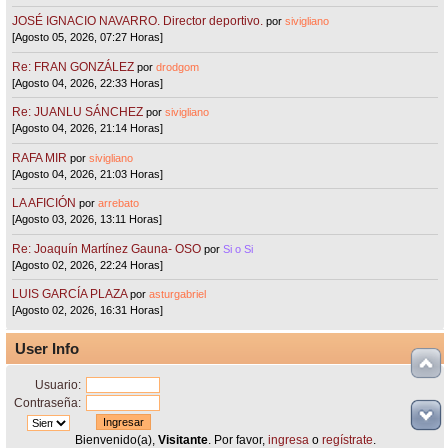
JOSÉ IGNACIO NAVARRO. Director deportivo.
por
sivigliano
[Agosto 05, 2026, 07:27 Horas]
Re: FRAN GONZÁLEZ
por
drodgom
[Agosto 04, 2026, 22:33 Horas]
Re: JUANLU SÁNCHEZ
por
sivigliano
[Agosto 04, 2026, 21:14 Horas]
RAFA MIR
por
sivigliano
[Agosto 04, 2026, 21:03 Horas]
LA AFICIÓN
por
arrebato
[Agosto 03, 2026, 13:11 Horas]
Re: Joaquín Martínez Gauna- OSO
por
Si o Si
[Agosto 02, 2026, 22:24 Horas]
LUIS GARCÍA PLAZA
por
asturgabriel
[Agosto 02, 2026, 16:31 Horas]
User Info
Usuario:
Contraseña:
Bienvenido(a),
Visitante
. Por favor,
ingresa
o
regístrate
.