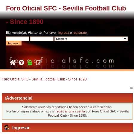
Foro Oficial SFC - Sevilla Football Club
- Since 1890
Bienvenido(a),
Visitante
. Por favor,
ingresa
o
regístrate
.
Foro Oficial SFC - Sevilla Football Club - Since 1890
¡Advertencia!
Solamente usuarios registrados tienen acceso a esta sección.
Por favor ingresa abajo o haz clic
registrar una cuenta
con Foro Oficial SFC - Sevilla
Football Club - Since 1890.
Ingresar