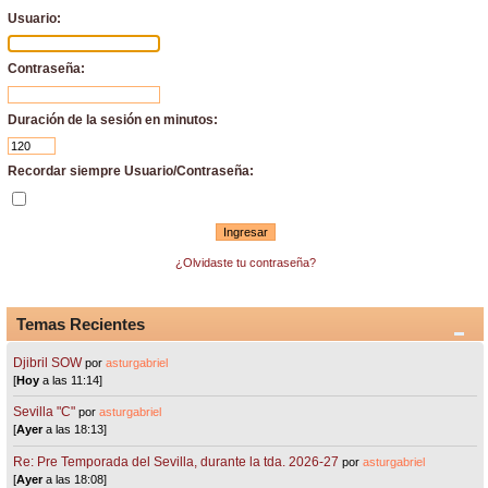
Usuario:
Contraseña:
Duración de la sesión en minutos:
Recordar siempre Usuario/Contraseña:
¿Olvidaste tu contraseña?
Temas Recientes
Djibril SOW
por
asturgabriel
[
Hoy
a las 11:14]
Sevilla "C"
por
asturgabriel
[
Ayer
a las 18:13]
Re: Pre Temporada del Sevilla, durante la tda. 2026-27
por
asturgabriel
[
Ayer
a las 18:08]