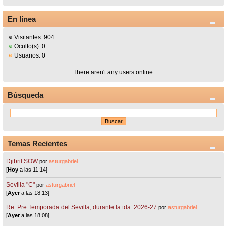
En línea
Visitantes: 904
Oculto(s): 0
Usuarios: 0
There aren't any users online.
Búsqueda
Temas Recientes
Djibril SOW
por
asturgabriel
[
Hoy
a las 11:14]
Sevilla "C"
por
asturgabriel
[
Ayer
a las 18:13]
Re: Pre Temporada del Sevilla, durante la tda. 2026-27
por
asturgabriel
[
Ayer
a las 18:08]