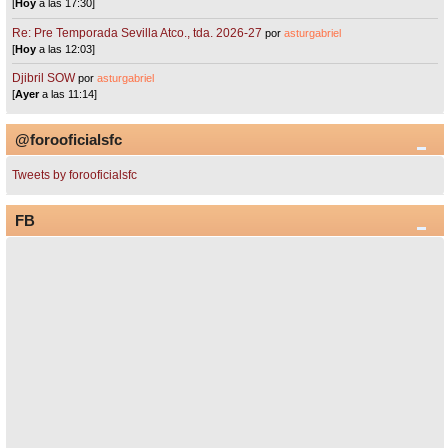
[
Hoy
a las 17:30]
Re: Pre Temporada Sevilla Atco., tda. 2026-27
por
asturgabriel
[
Hoy
a las 12:03]
Djibril SOW
por
asturgabriel
[
Ayer
a las 11:14]
@forooficialsfc
Tweets by forooficialsfc
FB