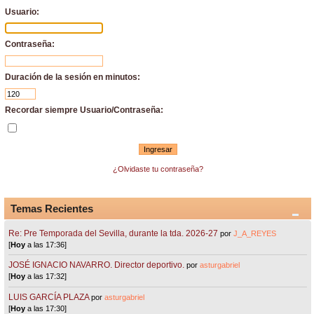
Usuario:
Contraseña:
Duración de la sesión en minutos:
Recordar siempre Usuario/Contraseña:
¿Olvidaste tu contraseña?
Temas Recientes
Re: Pre Temporada del Sevilla, durante la tda. 2026-27
por
J_A_REYES
[
Hoy
a las 17:36]
JOSÉ IGNACIO NAVARRO. Director deportivo.
por
asturgabriel
[
Hoy
a las 17:32]
LUIS GARCÍA PLAZA
por
asturgabriel
[
Hoy
a las 17:30]