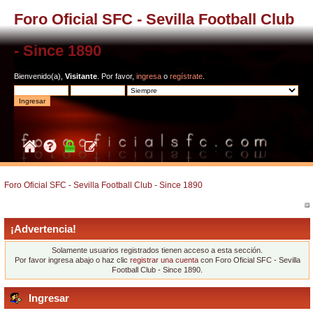
Foro Oficial SFC - Sevilla Football Club
- Since 1890
Bienvenido(a),
Visitante
. Por favor,
ingresa
o
regístrate
.
Foro Oficial SFC - Sevilla Football Club - Since 1890
¡Advertencia!
Solamente usuarios registrados tienen acceso a esta sección.
Por favor ingresa abajo o haz clic
registrar una cuenta
con Foro Oficial SFC - Sevilla
Football Club - Since 1890.
Ingresar