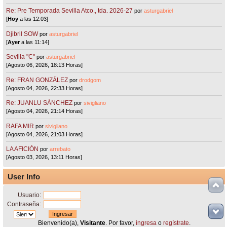
Re: Pre Temporada Sevilla Atco., tda. 2026-27
por
asturgabriel
[
Hoy
a las 12:03]
Djibril SOW
por
asturgabriel
[
Ayer
a las 11:14]
Sevilla "C"
por
asturgabriel
[Agosto 06, 2026, 18:13 Horas]
Re: FRAN GONZÁLEZ
por
drodgom
[Agosto 04, 2026, 22:33 Horas]
Re: JUANLU SÁNCHEZ
por
sivigliano
[Agosto 04, 2026, 21:14 Horas]
RAFA MIR
por
sivigliano
[Agosto 04, 2026, 21:03 Horas]
LA AFICIÓN
por
arrebato
[Agosto 03, 2026, 13:11 Horas]
User Info
Usuario:
Contraseña:
Bienvenido(a),
Visitante
. Por favor,
ingresa
o
regístrate
.