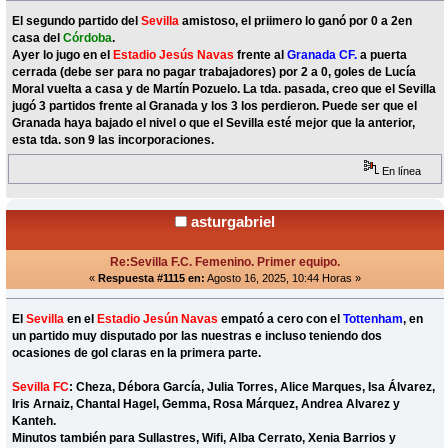
El segundo partido del
Sevilla
amistoso, el priimero lo ganó por 0 a 2en
casa del
Córdoba
.
Ayer lo jugo en el
Estadio Jesús Navas
frente al
Granada CF.
a puerta
cerrada (debe ser para no pagar trabajadores) por 2 a 0, goles de Lucía
Moral vuelta a casa y de Martín Pozuelo. La tda. pasada, creo que el Sevilla
jugó 3 partidos frente al Granada y los 3 los perdieron. Puede ser que el
Granada haya bajado el nivel o que el Sevilla esté mejor que la anterior,
esta tda. son 9 las incorporaciones.
En línea
asturgabriel
Re:Sevilla F.C. Femenino. Primer equipo.
«
Respuesta #1115 en:
Agosto 16, 2025, 10:44 Horas »
El
Sevilla
en el
Estadio Jesún Navas
empató a cero con el
Tottenham
, en
un partido muy disputado por las nuestras e incluso teniendo dos
ocasiones de gol claras en la primera parte.
Sevilla FC
: Cheza, Débora García, Julia Torres, Alice Marques, Isa Álvarez,
Iris Arnaiz, Chantal Hagel, Gemma, Rosa Márquez, Andrea Alvarez y
Kanteh.
Minutos también para Sullastres, Wifi, Alba Cerrato, Xenia Barrios y