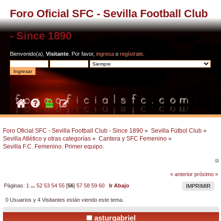
Foro Oficial SFC - Sevilla Football Club
- Since 1890
Bienvenido(a),
Visitante
. Por favor,
ingresa
o
regístrate
.
Foro Oficial SFC - Sevilla Football Club - Since 1890
»
Sevilla Fútbol Club
»
Sevilla Atlético y otras categorías
»
Cantera y SFC Femenino
»
Sevilla F.C. Femenino. Primer equipo.
« anterior
próximo »
Páginas:
1
...
52
53
54
55
[
56
]
57
58
59
60
Ir Abajo
IMPRIMIR
0 Usuarios y 4 Visitantes están viendo este tema.
asturgabriel