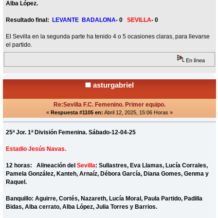
Alba López.
Resultado final:
LEVANTE BADALONA
- 0
SEVILLA
- 0
El Sevilla en la segunda parte ha tenido 4 o 5 ocasiones claras, para llevarse
el partido.
En línea
asturgabriel
Re:Sevilla F.C. Femenino. Primer equipo.
«
Respuesta #1105 en:
Abril 12, 2025, 15:06 Horas »
25ª Jor. 1ª División Femenina. Sábado-12-04-25
Estadio Jesús Navas.
12 horas: Alineación del
Sevilla
: Sullastres, Eva Llamas, Lucía Corrales,
Pamela González, Kanteh, Arnaíz, Débora García, Diana Gomes, Genma y
Raquel.
Banquillo: Aguirre, Cortés, Nazareth, Lucía Moral, Paula Partido, Padilla
Bidas, Alba cerrato, Alba López, Julia Torres y Barrios.