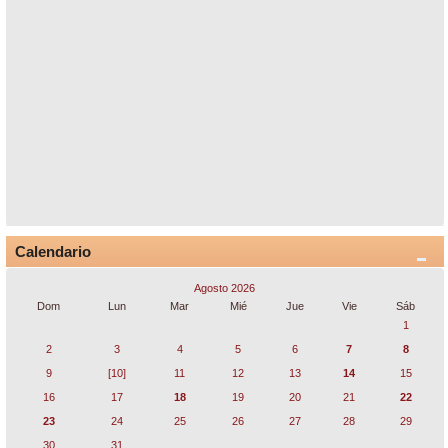
Calendario
Agosto 2026
Dom
Lun
Mar
Mié
Jue
Vie
Sáb
1
2
3
4
5
6
7
8
9
[10]
11
12
13
14
15
16
17
18
19
20
21
22
23
24
25
26
27
28
29
30
31