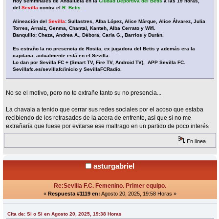
Hoy semifinales de Andalucía en la
Ciudad Deportiva del Betis
a las 19 horas,
del
Sevilla
contra el
R. Betis
.
Alineación del
Sevilla
: Sullastres, Alba López, Alice Márque, Alice Álvarez, Julia
Torres, Arnaiz, Genma, Chantal, Kanteh, Alba Cerrato y Wifi.
Banquillo: Cheza, Andrea A., Débora, Carla G., Barrios y Durán.
Es estraño la no presencia de Rosita, ex jugadora del Betis y además era la
capitana, actualmente está en el Sevilla.
Lo dan por Sevilla FC + (Smart TV, Fire TV, Android TV), APP Sevilla FC.
Sevillafc.es/sevillafc/inicio y SevillaFCRadio.
No se el motivo, pero no te extrañe tanto su no presencia...
La chavala a tenido que cerrar sus redes sociales por el acoso que estaba
recibiendo de los retrasados de la acera de enfrente, así que si no me
extrañaría que fuese por evitarse ese maltrago en un partido de poco interés
En línea
asturgabriel
Re:Sevilla F.C. Femenino. Primer equipo.
«
Respuesta #1119 en:
Agosto 20, 2025, 19:58 Horas »
Cita de: Si o Si en Agosto 20, 2025, 19:38 Horas