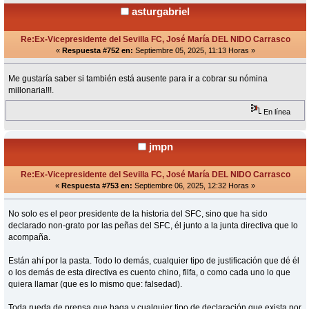
asturgabriel
Re:Ex-Vicepresidente del Sevilla FC, José María DEL NIDO Carrasco
«
Respuesta #752 en:
Septiembre 05, 2025, 11:13 Horas »
Me gustaría saber si también está ausente para ir a cobrar su nómina
millonaria!!!.
En línea
jmpn
Re:Ex-Vicepresidente del Sevilla FC, José María DEL NIDO Carrasco
«
Respuesta #753 en:
Septiembre 06, 2025, 12:32 Horas »
No solo es el peor presidente de la historia del SFC, sino que ha sido
declarado non-grato por las peñas del SFC, él junto a la junta directiva que lo
acompaña.
Están ahí por la pasta. Todo lo demás, cualquier tipo de justificación que dé él
o los demás de esta directiva es cuento chino, filfa, o como cada uno lo que
quiera llamar (que es lo mismo que: falsedad).
Toda rueda de prensa que haga y cualquier tipo de declaración que exista por