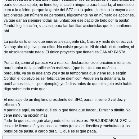
parte de este sujeto, no tiene legitimación ninguna para hacerla, al menos de
cara a la afición: porque la gente del SFC no lo quiere, incluido la mayoría de
accionistas (en número de personas, lógicamente no en número de acciones,
ya que ganan siempre todas las juntas: por ese pacto de todo por la pasta).
Tendrá legitimación, si acaso, para las familias accionistas que lo mantienen
ahí.
La pasta es lo único que mueve a esta gente (Jr., Castro y resto de directiva).
No hay otro objetivo para ellos. No existe proyecto. Ni de club, ni deportivo, ni
de absolutamente nada. El único proyecto que tienen es GANAR PASTA.
Por tanto, como al parecer va a realizar declaraciones el próximo miércoles
para hablar de la planificación realizada (que ha sido una auténtica
porquería, ya se lo adelanto yo) y de la temporada que viene (que según
Cordón el objetivo es ser feliz: carpe diem con Peque en la delantera, la
pod4íamos titular..., por ejemplo), yo 4 días antes de que el sujeto este hable,
digo sobre todo esto que:
El mensaje de un ilegítimo presidente del SFC, para mí, tiene 0 validez y
eficacia 0.
A partir de aquí, ya sabe qué es lo que tiene que hacer... Dimitir o dimitir. No
tiene ninguna opción más.
Todo lo que sea seguir alargando el tema éste es: PERJUDICAR AL SFC, a
costa de llenarse él y todos los demás (resto de directiva y enchufados) los
bolsillos de pasta, a cargo del SFC que es el que paga.