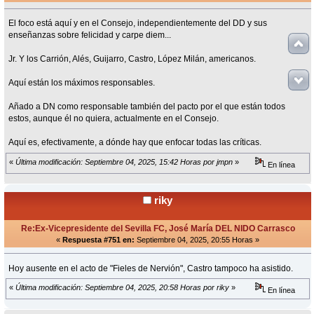
El foco está aquí y en el Consejo, independientemente del DD y sus
enseñanzas sobre felicidad y carpe diem...
Jr. Y los Carrión, Alés, Guijarro, Castro, López Milán, americanos.
Aquí están los máximos responsables.
Añado a DN como responsable también del pacto por el que están todos
estos, aunque él no quiera, actualmente en el Consejo.
Aquí es, efectivamente, a dónde hay que enfocar todas las críticas.
«
Última modificación: Septiembre 04, 2025, 15:42 Horas por jmpn
»
En línea
riky
Re:Ex-Vicepresidente del Sevilla FC, José María DEL NIDO Carrasco
«
Respuesta #751 en:
Septiembre 04, 2025, 20:55 Horas »
Hoy ausente en el acto de "Fieles de Nervión", Castro tampoco ha asistido.
«
Última modificación: Septiembre 04, 2025, 20:58 Horas por riky
»
En línea