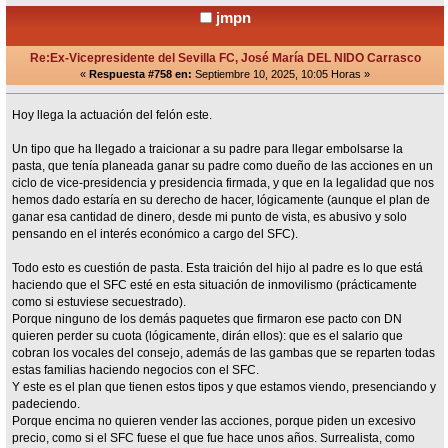
jmpn
Re:Ex-Vicepresidente del Sevilla FC, José María DEL NIDO Carrasco
«
Respuesta #758 en:
Septiembre 10, 2025, 10:05 Horas »
Hoy llega la actuación del felón este.
Un tipo que ha llegado a traicionar a su padre para llegar embolsarse la
pasta, que tenía planeada ganar su padre como dueño de las acciones en un
ciclo de vice-presidencia y presidencia firmada, y que en la legalidad que nos
hemos dado estaría en su derecho de hacer, lógicamente (aunque el plan de
ganar esa cantidad de dinero, desde mi punto de vista, es abusivo y solo
pensando en el interés económico a cargo del SFC).
Todo esto es cuestión de pasta. Esta traición del hijo al padre es lo que está
haciendo que el SFC esté en esta situación de inmovilismo (prácticamente
como si estuviese secuestrado).
Porque ninguno de los demás paquetes que firmaron ese pacto con DN
quieren perder su cuota (lógicamente, dirán ellos): que es el salario que
cobran los vocales del consejo, además de las gambas que se reparten todas
estas familias haciendo negocios con el SFC.
Y este es el plan que tienen estos tipos y que estamos viendo, presenciando y
padeciendo.
Porque encima no quieren vender las acciones, porque piden un excesivo
precio, como si el SFC fuese el que fue hace unos años. Surrealista, como