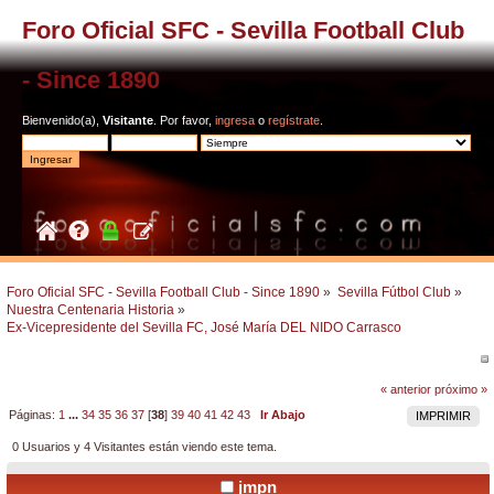
Foro Oficial SFC - Sevilla Football Club
- Since 1890
Bienvenido(a),
Visitante
. Por favor,
ingresa
o
regístrate
.
Foro Oficial SFC - Sevilla Football Club - Since 1890
»
Sevilla Fútbol Club
»
Nuestra Centenaria Historia
»
Ex-Vicepresidente del Sevilla FC, José María DEL NIDO Carrasco 
« anterior
próximo »
Páginas:
1
...
34
35
36
37
[
38
]
39
40
41
42
43
Ir Abajo
IMPRIMIR
0 Usuarios y 4 Visitantes están viendo este tema.
jmpn