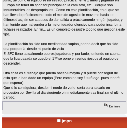
junio, de cómo el equipo se ha llevado prácticamente 2 años y jugando en
Europa sin tener un sponsor principal en la camiseta, etc... Porque son
innumerables los despropósitos.. Como en este planificación, en el que se
han llevado prácticamente todo el mes de agosto sin moverse hasta los
últimos días, sin ser capaces de dar salida a prácticamente ningún jugador, y
han tenido que malvender a tu mejor jugador ofensivo para poder inscribir a
fichajes realizados. En fin... Es un completo desastre todo lo que gestiona este
tipo.
La planificación ha sido una mediocridad supina, por no decir que ha sido
una porquería, desde mi punto de vista.
El SFC tiene actualmente peores jugadores y, por tanto, teniendo en cuenta
que la liga pasada se quedó el 17º se pone en serios riesgos al equipo de
descender.
Otra cosa es el trabajo que pueda hacer Almeyda y si puede conseguir de
esto que le han dado un equipo (Pero como no soy futurólogo, pues tendré
que esperar).
Que si lo consiguiera, desde mi modo de verlo, sería para sacarlo en
procesión por Sevilla al día siguiente o inmediatamente tras finalizar el último
partido.
En línea
jmpn