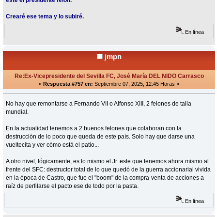
este el presidente felón.
Crearé ese tema y lo subiré.
En línea
jmpn
Re:Ex-Vicepresidente del Sevilla FC, José María DEL NIDO Carrasco
«
Respuesta #757 en:
Septiembre 07, 2025, 12:45 Horas »
No hay que remontarse a Fernando VII o Alfonso XIII, 2 felones de talla
mundial.
En la actualidad tenemos a 2 buenos felones que colaboran con la
destrucción de lo poco que queda de este país. Solo hay que darse una
vueltecita y ver cómo está el patio...
A otro nivel, lógicamente, es lo mismo el Jr. este que tenemos ahora mismo al
frente del SFC: destructor total de lo que quedó de la guerra accionarial vivida
en la época de Castro, que fue el "boom" de la compra-venta de acciones a
raíz de perfilarse el pacto ese de todo por la pasta.
En línea