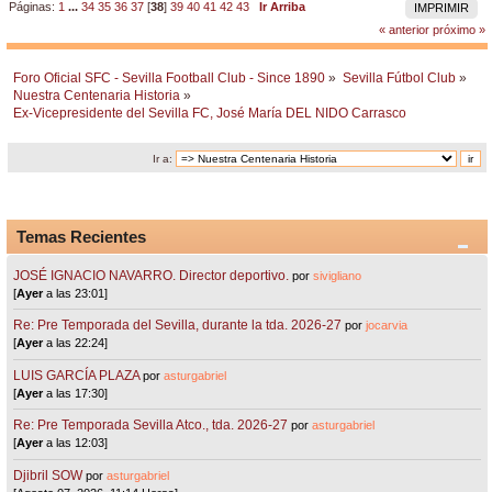
Páginas:
1
...
34
35
36
37
[
38
]
39
40
41
42
43
Ir Arriba
IMPRIMIR
« anterior
próximo »
Foro Oficial SFC - Sevilla Football Club - Since 1890
»
Sevilla Fútbol Club
»
Nuestra Centenaria Historia
»
Ex-Vicepresidente del Sevilla FC, José María DEL NIDO Carrasco 
Ir a:
Temas Recientes
JOSÉ IGNACIO NAVARRO. Director deportivo.
por
sivigliano
[
Ayer
a las 23:01]
Re: Pre Temporada del Sevilla, durante la tda. 2026-27
por
jocarvia
[
Ayer
a las 22:24]
LUIS GARCÍA PLAZA
por
asturgabriel
[
Ayer
a las 17:30]
Re: Pre Temporada Sevilla Atco., tda. 2026-27
por
asturgabriel
[
Ayer
a las 12:03]
Djibril SOW
por
asturgabriel