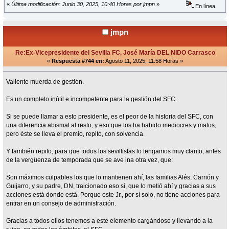
«
Última modificación: Junio 30, 2025, 10:40 Horas por jmpn
»
En línea
jmpn
Re:Ex-Vicepresidente del Sevilla FC, José María DEL NIDO Carrasco
«
Respuesta #744 en:
Agosto 11, 2025, 11:58 Horas »
Valiente muerda de gestión.
Es un completo inútil e incompetente para la gestión del SFC.
Si se puede llamar a esto presidente, es el peor de la historia del SFC, con
una diferencia abismal al resto, y eso que los ha habido mediocres y malos,
pero éste se lleva el premio, repito, con solvencia.
Y también repito, para que todos los sevillistas lo tengamos muy clarito, antes
de la vergüenza de temporada que se ave ina otra vez, que:
Son máximos culpables los que lo mantienen ahí, las familias Alés, Carrión y
Guijarro, y su padre, DN, traicionado eso sí, que lo metió ahí y gracias a sus
acciones está donde está. Porque este Jr., por sí solo, no tiene acciones para
entrar en un consejo de administración.
Gracias a todos ellos tenemos a este elemento cargándose y llevando a la