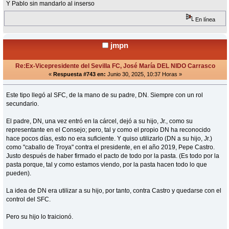
Y Pablo sin mandarlo al inserso
En línea
jmpn
Re:Ex-Vicepresidente del Sevilla FC, José María DEL NIDO Carrasco
«
Respuesta #743 en:
Junio 30, 2025, 10:37 Horas »
Este tipo llegó al SFC, de la mano de su padre, DN. Siempre con un rol
secundario.
El padre, DN, una vez entró en la cárcel, dejó a su hijo, Jr., como su
representante en el Consejo; pero, tal y como el propio DN ha reconocido
hace pocos días, esto no era suficiente. Y quiso utilizarlo (DN a su hijo, Jr.)
como "caballo de Troya" contra el presidente, en el año 2019, Pepe Castro.
Justo después de haber firmado el pacto de todo por la pasta. (Es todo por la
pasta porque, tal y como estamos viendo, por la pasta hacen todo lo que
pueden).
La idea de DN era utilizar a su hijo, por tanto, contra Castro y quedarse con el
control del SFC.
Pero su hijo lo traicionó.