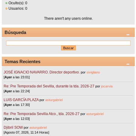
Oculto(s): 0
Usuarios: 0
There aren't any users online.
Búsqueda
Temas Recientes
JOSÉ IGNACIO NAVARRO. Director deportivo.
por
sivigliano
[
Ayer
a las 23:01]
Re: Pre Temporada del Sevilla, durante la tda. 2026-27
por
jocarvia
[
Ayer
a las 22:24]
LUIS GARCÍA PLAZA
por
asturgabriel
[
Ayer
a las 17:30]
Re: Pre Temporada Sevilla Atco., tda. 2026-27
por
asturgabriel
[
Ayer
a las 12:03]
Djibril SOW
por
asturgabriel
[Agosto 07, 2026, 11:14 Horas]