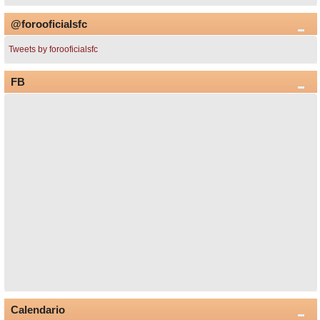
@forooficialsfc
Tweets by forooficialsfc
FB
Calendario