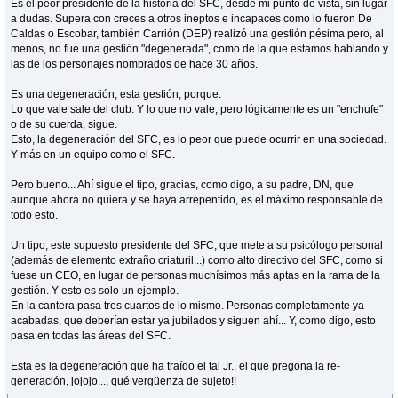
Es el peor presidente de la historia del SFC, desde mi punto de vista, sin lugar
a dudas. Supera con creces a otros ineptos e incapaces como lo fueron De
Caldas o Escobar, también Carrión (DEP) realizó una gestión pésima pero, al
menos, no fue una gestión "degenerada", como de la que estamos hablando y
las de los personajes nombrados de hace 30 años.
Es una degeneración, esta gestión, porque:
Lo que vale sale del club. Y lo que no vale, pero lógicamente es un "enchufe"
o de su cuerda, sigue.
Esto, la degeneración del SFC, es lo peor que puede ocurrir en una sociedad.
Y más en un equipo como el SFC.
Pero bueno... Ahí sigue el tipo, gracias, como digo, a su padre, DN, que
aunque ahora no quiera y se haya arrepentido, es el máximo responsable de
todo esto.
Un tipo, este supuesto presidente del SFC, que mete a su psicólogo personal
(además de elemento extraño criaturil...) como alto directivo del SFC, como si
fuese un CEO, en lugar de personas muchísimos más aptas en la rama de la
gestión. Y esto es solo un ejemplo.
En la cantera pasa tres cuartos de lo mismo. Personas completamente ya
acabadas, que deberían estar ya jubilados y siguen ahí... Y, como digo, esto
pasa en todas las áreas del SFC.
Esta es la degeneración que ha traído el tal Jr., el que pregona la re-
generación, jojojo..., qué vergüenza de sujeto!!