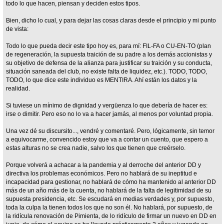
todo lo que hacen, piensan y deciden estos tipos.
Bien, dicho lo cual, y para dejar las cosas claras desde el principio y mi punto
de vista:
Todo lo que pueda decir este tipo hoy es, para mí: FIL-FA o CU-EN-TO (plan
de regeneración, la supuesta traición de su padre a los demás accionistas y
su objetivo de defensa de la alianza para justificar su traición y su conducta,
situación saneada del club, no existe falta de liquidez, etc.). TODO, TODO,
TODO, lo que dice este individuo es MENTIRA. Ahí están los datos y la
realidad.
Si tuviese un mínimo de dignidad y vergüenza lo que debería de hacer es:
irse o dimitir. Pero eso no lo va a hacer jamás, al menos por voluntad propia.
Una vez dé su discursito..., vendré y comentaré. Pero, lógicamente, sin temor
a equivocarme, convencido estoy que va a contar un cuento, que espero a
estas alturas no se crea nadie, salvo los que tienen que creérselo.
Porque volverá a achacar a la pandemia y al derroche del anterior DD y
directiva los problemas económicos. Pero no hablará de su ineptitud e
incapacidad para gestionar, no hablará de cómo ha mantenido al anterior DD
más de un año más de la cuenta, no hablará de la falta de legitimidad de su
supuesta presidencia, etc. Se escudará en medias verdades y, por supuesto,
toda la culpa la tienen todos los que no son él. No hablará, por supuesto, de
la ridícula renovación de Pimienta, de lo ridículo de firmar un nuevo en DD en