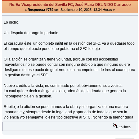
Re:Ex-Vicepresidente del Sevilla FC, José María DEL NIDO Carrasco
«
Respuesta #759 en:
Septiembre 10, 2025, 13:34 Horas »
Lo dicho.
Un déspota de rango importante.
El caradura éste, un completo inútil en la gestión del SFC, va a quedarse todo
el tiempo que el pacto por el que gobierna el SFC le deje.
O la afición se organiza y tiene voluntad, porque con los accionistas
mayoritarios no se puede contar con ninguno debido a que ninguno quiere
desligarse de ese pacto de gobierno, o un incompetente de tres al cuarto para
la gestión destruye el SFC.
Nuevo crédito a la vista, no confirmado por él, obviamente, se avecina.
Lo cual quiere decir más gasto extra, además de la deuda que genera la
incompetencia en la gestión.
Repito, o la afición se pone manos a la obra y se organiza de una manera
importante y, siempre desde la legalidad y apartada de todo lo que sea la
violencia y/o semejante, o este tipo destruye al SFC. No tengo la menor duda.
En línea