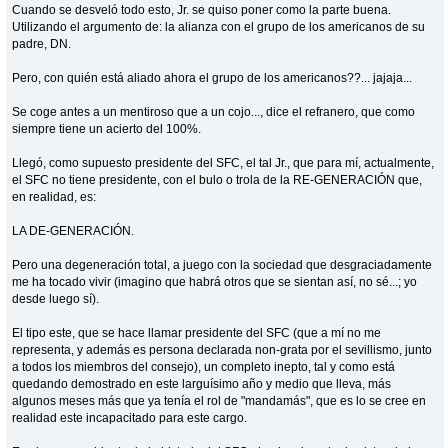
Cuando se desveló todo esto, Jr. se quiso poner como la parte buena.
Utilizando el argumento de: la alianza con el grupo de los americanos de su
padre, DN.
Pero, con quién está aliado ahora el grupo de los americanos??... jajaja...
Se coge antes a un mentiroso que a un cojo..., dice el refranero, que como
siempre tiene un acierto del 100%.
Llegó, como supuesto presidente del SFC, el tal Jr., que para mí, actualmente,
el SFC no tiene presidente, con el bulo o trola de la RE-GENERACIÓN que,
en realidad, es:
LA DE-GENERACIÓN.
Pero una degeneración total, a juego con la sociedad que desgraciadamente
me ha tocado vivir (imagino que habrá otros que se sientan así, no sé...; yo
desde luego sí).
El tipo este, que se hace llamar presidente del SFC (que a mí no me
representa, y además es persona declarada non-grata por el sevillismo, junto
a todos los miembros del consejo), un completo inepto, tal y como está
quedando demostrado en este larguísimo año y medio que lleva, más
algunos meses más que ya tenía el rol de "mandamás", que es lo se cree en
realidad este incapacitado para este cargo.