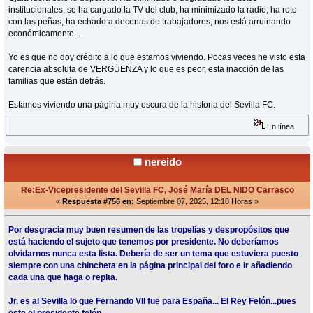
institucionales, se ha cargado la TV del club, ha minimizado la radio, ha roto
con las peñas, ha echado a decenas de trabajadores, nos está arruinando
económicamente...
Yo es que no doy crédito a lo que estamos viviendo. Pocas veces he visto esta
carencia absoluta de VERGÚENZA y lo que es peor, esta inacción de las
familias que están detrás.
Estamos viviendo una página muy oscura de la historia del Sevilla FC.
En línea
nereido
Re:Ex-Vicepresidente del Sevilla FC, José María DEL NIDO Carrasco
«
Respuesta #756 en:
Septiembre 07, 2025, 12:18 Horas »
Por desgracia muy buen resumen de las tropelías y despropósitos que
está haciendo el sujeto que tenemos por presidente. No deberíamos
olvidarnos nunca esta lista. Debería de ser un tema que estuviera puesto
siempre con una chincheta en la página principal del foro e ir añadiendo
cada una que haga o repita.
Jr. es al Sevilla lo que Fernando VII fue para España... El Rey Felón...pues