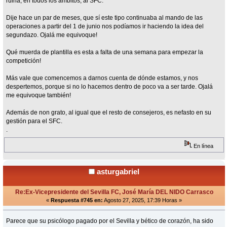
ruina, en todos los ámbitos, al SFC.
Dije hace un par de meses, que sí este tipo continuaba al mando de las
operaciones a partir del 1 de junio nos podíamos ir haciendo la idea del
segundazo. Ojalá me equivoque!
Qué muerda de plantilla es esta a falta de una semana para empezar la
competición!
Más vale que comencemos a darnos cuenta de dónde estamos, y nos
despertemos, porque si no lo hacemos dentro de poco va a ser tarde. Ojalá
me equivoque también!
Además de non grato, al igual que el resto de consejeros, es nefasto en su
gestión para el SFC.
.
En línea
asturgabriel
Re:Ex-Vicepresidente del Sevilla FC, José María DEL NIDO Carrasco
«
Respuesta #745 en:
Agosto 27, 2025, 17:39 Horas »
Parece que su psicólogo pagado por el Sevilla y bético de corazón, ha sido