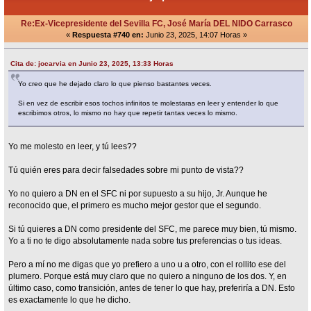
Re:Ex-Vicepresidente del Sevilla FC, José María DEL NIDO Carrasco
«
Respuesta #740 en:
Junio 23, 2025, 14:07 Horas »
Cita de: jocarvia en Junio 23, 2025, 13:33 Horas
Yo creo que he dejado claro lo que pienso bastantes veces.
Si en vez de escribir esos tochos infinitos te molestaras en leer y entender lo que
escribimos otros, lo mismo no hay que repetir tantas veces lo mismo.
Yo me molesto en leer, y tú lees??
Tú quién eres para decir falsedades sobre mi punto de vista??
Yo no quiero a DN en el SFC ni por supuesto a su hijo, Jr. Aunque he
reconocido que, el primero es mucho mejor gestor que el segundo.
Si tú quieres a DN como presidente del SFC, me parece muy bien, tú mismo.
Yo a ti no te digo absolutamente nada sobre tus preferencias o tus ideas.
Pero a mí no me digas que yo prefiero a uno u a otro, con el rollito ese del
plumero. Porque está muy claro que no quiero a ninguno de los dos. Y, en
último caso, como transición, antes de tener lo que hay, preferiría a DN. Esto
es exactamente lo que he dicho.