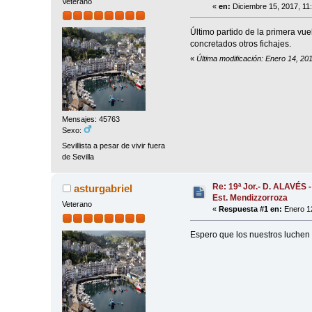
Veterano
«
en:
Diciembre 15, 2017, 11
Último partido de la primera vu
concretados otros fichajes.
«
Última modificación: Enero 14, 20
Mensajes: 45763
Sexo:
Sevillista a pesar de vivir fuera
de Sevilla
Re: 19ª Jor.- D. ALAVÉS 
asturgabriel
Est. Mendizzorroza
Veterano
«
Respuesta #1 en:
Enero 12
Espero que los nuestros luchen 