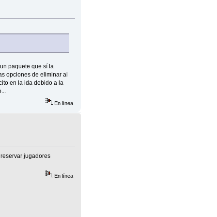
un paquete que sí la
s opciones de eliminar al
to en la ida debido a la
...
En línea
a reservar jugadores
En línea