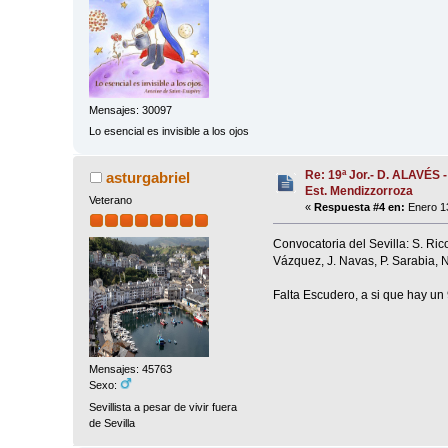
Mensajes: 30097
Lo esencial es invisible a los ojos
Re: 19ª Jor.- D. ALAVÉS 
asturgabriel
Est. Mendizzorroza
Veterano
«
Respuesta #4 en:
Enero 13
Convocatoria del Sevilla: S. Ric
Vázquez, J. Navas, P. Sarabia, N
Falta Escudero, a si que hay un
Mensajes: 45763
Sexo:
Sevillista a pesar de vivir fuera
de Sevilla