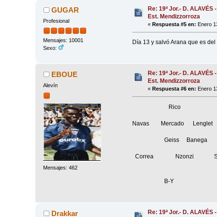
Re: 19ª Jor.- D. ALAVÉS 
GUGAR
Est. Mendizzorroza
Profesional
«
Respuesta #5 en:
Enero 13
Mensajes: 10001
Día 13 y salvó Arana que es de
Sexo:
Re: 19ª Jor.- D. ALAVÉS 
EBOUE
Est. Mendizzorroza
Alevín
«
Respuesta #6 en:
Enero 13
Rico
Navas Mercado Lenglet
Geiss Banega
Correa Nzonzi Sar
Mensajes: 462
B-Y
Re: 19ª Jor.- D. ALAVÉS 
Drakkar