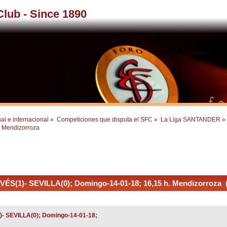
 Club - Since 1890
al e internacional
»
Competiciones que disputa el SFC
»
La Liga SANTANDER
»
  Mendizorroza
AVÉS(1)- SEVILLA(0); Domingo-14-01-18; 16,15 h. Mendizorroza 
1)- SEVILLA(0); Domingo-14-01-18;