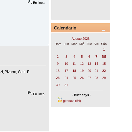
En línea
Calendario
Agosto 2026
Dom
Lun
Mar
Mié
Jue
Vie
Sáb
1
2
3
4
5
6
7
[8]
9
10
11
12
13
14
15
16
17
18
19
20
21
22
, Pizarro, Geis, F.
23
24
25
26
27
28
29
30
31
En línea
- Birthdays -
girasevi (54)