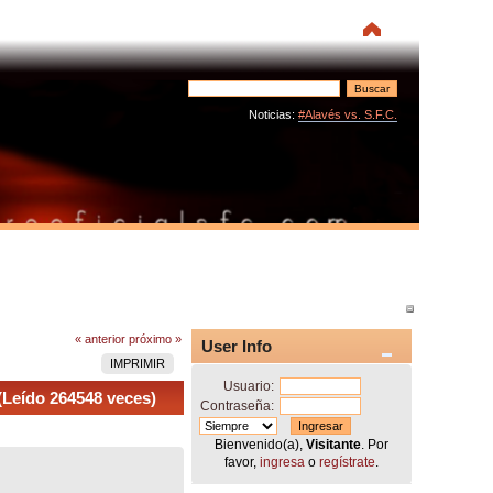
Noticias:
#Alavés vs. S.F.C.
« anterior
próximo »
User Info
IMPRIMIR
Usuario:
(Leído 264548 veces)
Contraseña:
Bienvenido(a),
Visitante
. Por
favor,
ingresa
o
regístrate
.