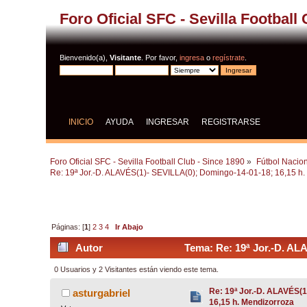
Foro Oficial SFC - Sevilla Football
Bienvenido(a),
Visitante
. Por favor,
ingresa
o
regístrate
.
INICIO
AYUDA
INGRESAR
REGISTRARSE
Foro Oficial SFC - Sevilla Football Club - Since 1890
»
Fútbol Nacion
Re: 19ª Jor.-D. ALAVÉS(1)- SEVILLA(0); Domingo-14-01-18; 16,15 h.
Páginas: [
1
]
2
3
4
Ir Abajo
Autor
Tema: Re: 19ª Jor.-D. AL
0 Usuarios y 2 Visitantes están viendo este tema.
Re: 19ª Jor.-D. ALAVÉS(
asturgabriel
16,15 h. Mendizorroza