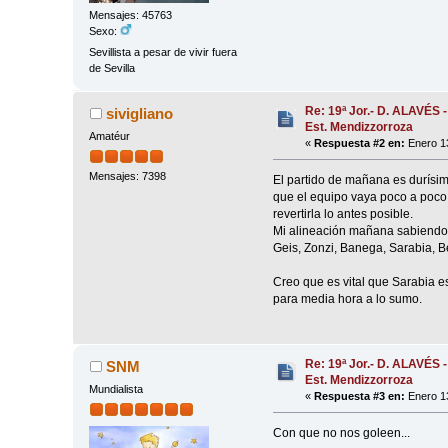
Mensajes: 45763
Sexo:
Sevillista a pesar de vivir fuera
de Sevilla
Re: 19ª Jor.- D. ALAVÉS 
sivigliano
Est. Mendizzorroza
Amatéur
«
Respuesta #2 en:
Enero 13
Mensajes: 7398
El partido de mañana es durísim
que el equipo vaya poco a poco
revertirla lo antes posible.
Mi alineación mañana sabiendo q
Geis, Zonzi, Banega, Sarabia, B
Creo que es vital que Sarabia e
para media hora a lo sumo.
Re: 19ª Jor.- D. ALAVÉS 
SNM
Est. Mendizzorroza
Mundialista
«
Respuesta #3 en:
Enero 13
Con que no nos goleen...