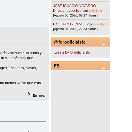
JOSÉ IGNACIO NAVARRO.
Director deportivo.
por
sivigliano
[Agosto 05, 2026, 07:27 Horas]
Re: FRAN GONZÁLEZ
por
drodgom
[Agosto 04, 2026, 22:33 Horas]
@forooficialsfc
Tweets by forooficialsfc
ría vital sacar un punto y
la situación hay que
FB
nglet, Escudero, Navas,
ucho menos Nolito que está
En línea