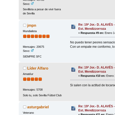
Sexo:
Sevillista a pesar de vivir fuera
de Sevilla
Re: 19ª Jor.- D. ALAVÉS 
jmpn
Est. Mendizzorroza
Mundialista
«
Respuesta #9 en:
Enero 14
No puedo tener peores sensacio
Con un empate me conformo, lo
Mensajes: 20675
Sexo:
SIEMPRE SFC
Re: 19ª Jor.- D. ALAVÉS 
Líder Alfaro
Est. Mendizzorroza
Amatéur
«
Respuesta #10 en:
Enero 1
Si salen con la actitud de toca
Mensajes: 5708
Solo tu, solo Sevilla Fútbol Club
Re: 19ª Jor.- D. ALAVÉS 
asturgabriel
Est. Mendizzorroza
Veterano
«
Respuesta #11 en:
Enero 1