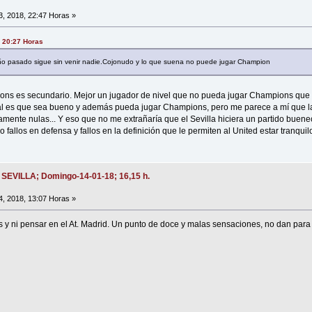
, 2018, 22:47 Horas »
 20:27 Horas
año pasado sigue sin venir nadie.Cojonudo y lo que suena no puede jugar Champion
ons es secundario. Mejor un jugador de nivel que no pueda jugar Champions que 
al es que sea bueno y además pueda jugar Champions, pero me parece a mí que la
ente nulas... Y eso que no me extrañaría que el Sevilla hiciera un partido bueneci
 fallos en defensa y fallos en la definición que le permiten al United estar tranquilo
- SEVILLA; Domingo-14-01-18; 16,15 h.
, 2018, 13:07 Horas »
das y ni pensar en el At. Madrid. Un punto de doce y malas sensaciones, no dan par