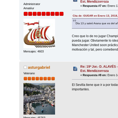
Est. Mendizzorroza
Administrator
«
Respuesta #7 en:
Enero 13
Amatéur
Cita de: GUGAR en Enero 13, 2018,
Día 13 y salvó Arana que es del 
Creo que lo de no jugar Champi
pueda jugar. Obviamente lo ide
Manchester United soon prácticam
motivación y tal, pero cometiendo
Mensajes: 4603
Re: 19ª Jor.- D. ALAVÉS 
asturgabriel
Est. Mendizzorroza
Veterano
«
Respuesta #8 en:
Enero 14
El Sevilla tiene que ir a por to
importantes.
Mensajes: 45763