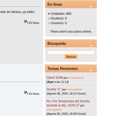
En línea
parte de Varana, ya estén
Visitantes: 885
Oculto(s): 0
En línea
Usuarios: 0
There aren't any users online.
Búsqueda
Temas Recientes
Djibril SOW
por
asturgabriel
[
Ayer
a las 11:14]
Sevilla "C"
por
asturgabriel
[Agosto 06, 2026, 18:13 Horas]
En línea
Re: Pre Temporada del Sevilla,
durante la tda. 2026-27
por
asturgabriel
[Agosto 06, 2026, 18:08 Horas]