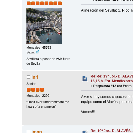
Alineación del Sevilla: S. Rico, 
Mensajes: 45763
Sexo:
Sevillista a pesar de vivir fuera
de Sevilla
Re:Re: 19ª Jor.- D. ALA
inri
16,15 h. Est. Mendizzorr
Senior
«
Respuesta #12 en:
Enero 1
Mensajes: 2299
A ver si hoy somos capaces de h
equipo como el Alavés, pero es
"Don't ever underestimate the
heart of a champion"
Vamos!!!
Re: 19ª Jor.- D. ALAVÉS 
jmpn