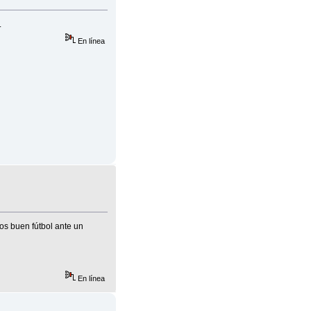
.
En línea
os buen fútbol ante un
En línea