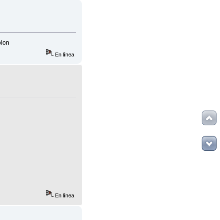
pion
En línea
En línea