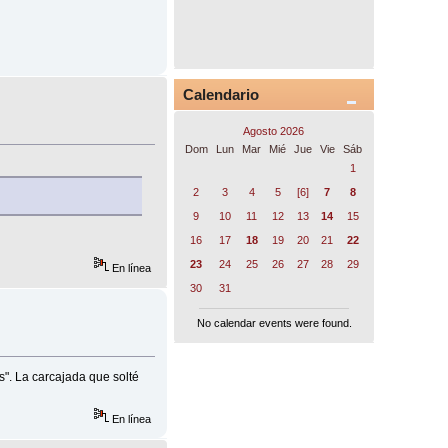
Calendario
Agosto 2026
Dom
Lun
Mar
Mié
Jue
Vie
Sáb
1
2
3
4
5
[6]
7
8
9
10
11
12
13
14
15
16
17
18
19
20
21
22
23
24
25
26
27
28
29
En línea
30
31
No calendar events were found.
". La carcajada que solté
En línea