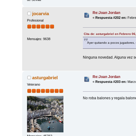
Re:Joan Jordan
jocarvia
«
Respuesta #202 en:
Febre
Profesional
Cita de: asturgabriel en Febrero 06
Mensajes: 9638
Ayer quitando a pocos jugadores, 
Ninguna novedad. Alguna vez se
Re:Joan Jordan
asturgabriel
«
Respuesta #203 en:
Marzo
Veterano
No roba balones y regala balones
Mensajes: 45762