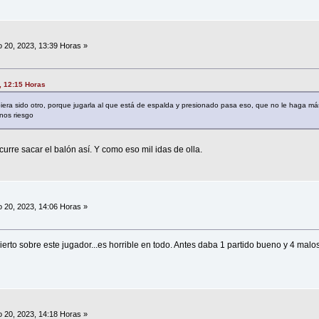
 20, 2023, 13:39 Horas »
, 12:15 Horas
iera sido otro, porque jugarla al que está de espalda y presionado pasa eso, que no le haga más
nos riesgo
curre sacar el balón así. Y como eso mil idas de olla.
 20, 2023, 14:06 Horas »
erto sobre este jugador...es horrible en todo. Antes daba 1 partido bueno y 4 mal
 20, 2023, 14:18 Horas »