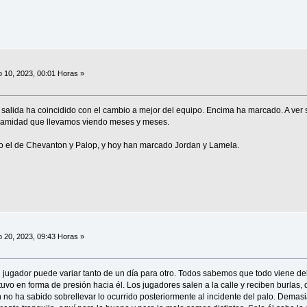
 10, 2023, 00:01 Horas »
alida ha coincidido con el cambio a mejor del equipo. Encima ha marcado. A ver 
alamidad que llevamos viendo meses y meses.
mo el de Chevanton y Palop, y hoy han marcado Jordan y Lamela.
 20, 2023, 09:43 Horas »
 jugador puede variar tanto de un día para otro. Todos sabemos que todo viene del 
vo en forma de presión hacia él. Los jugadores salen a la calle y reciben burlas, 
n no ha sabido sobrellevar lo ocurrido posteriormente al incidente del palo. Demas