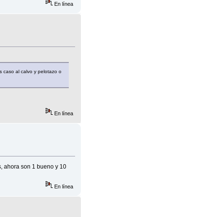
En línea
 caso al calvo y pelotazo o
En línea
os, ahora son 1 bueno y 10
En línea