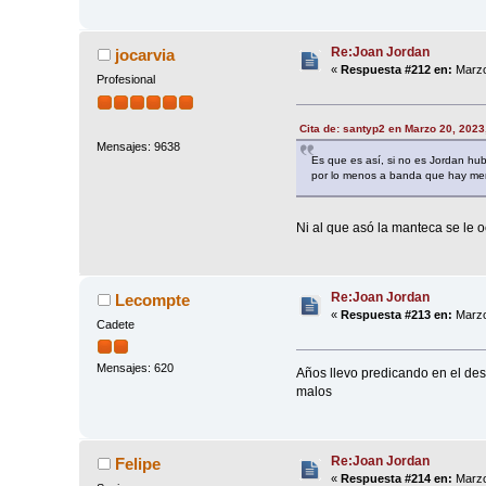
Re:Joan Jordan
jocarvia
«
Respuesta #212 en:
Marzo
Profesional
Cita de: santyp2 en Marzo 20, 2023
Mensajes: 9638
Es que es así, si no es Jordan hub
por lo menos a banda que hay me
Ni al que asó la manteca se le o
Re:Joan Jordan
Lecompte
«
Respuesta #213 en:
Marzo
Cadete
Mensajes: 620
Años llevo predicando en el desi
malos
Re:Joan Jordan
Felipe
«
Respuesta #214 en:
Marzo