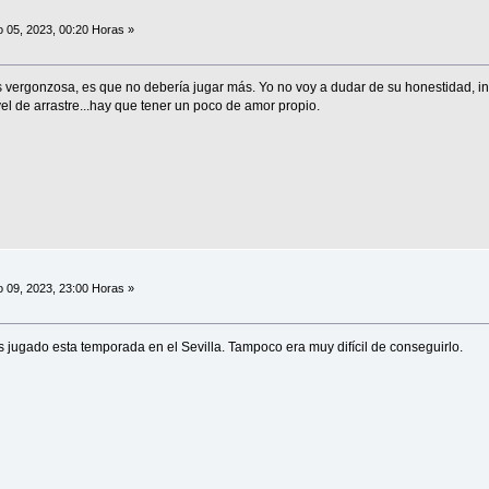
 05, 2023, 00:20 Horas »
s vergonzosa, es que no debería jugar más. Yo no voy a dudar de su honestidad, i
vel de arrastre...hay que tener un poco de amor propio.
 09, 2023, 23:00 Horas »
s jugado esta temporada en el Sevilla. Tampoco era muy difícil de conseguirlo.