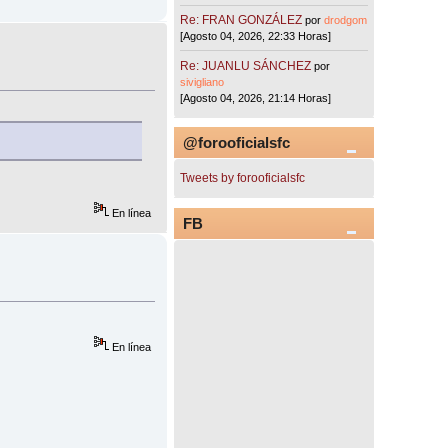
Re: FRAN GONZÁLEZ
por
drodgom
[Agosto 04, 2026, 22:33 Horas]
Re: JUANLU SÁNCHEZ
por
sivigliano
[Agosto 04, 2026, 21:14 Horas]
@forooficialsfc
Tweets by forooficialsfc
En línea
FB
En línea