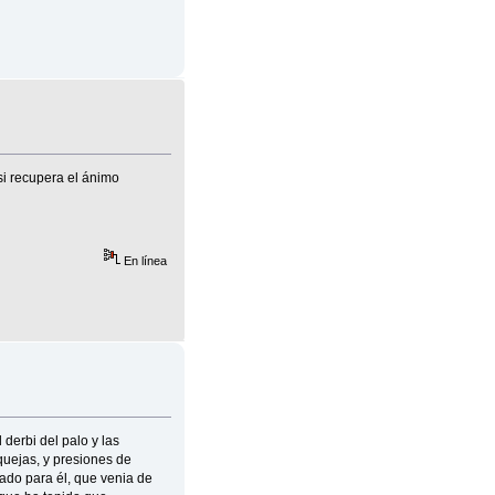
si recupera el ánimo
En línea
derbi del palo y las
quejas, y presiones de
iado para él, que venia de