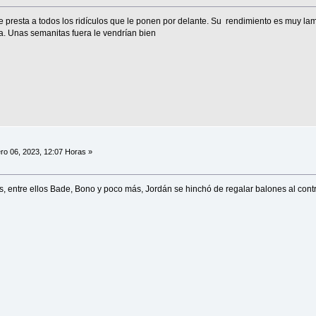
se presta a todos los ridículos que le ponen por delante. Su rendimiento es muy l
a. Unas semanitas fuera le vendrían bien
ro 06, 2023, 12:07 Horas »
, entre ellos Bade, Bono y poco más, Jordán se hinchó de regalar balones al contr