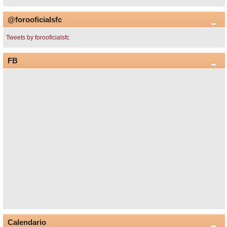
@forooficialsfc
Tweets by forooficialsfc
FB
Calendario