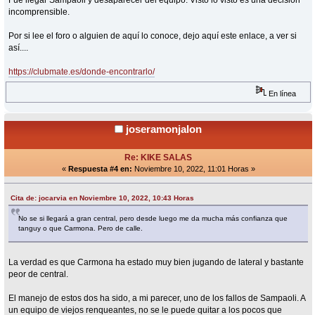
Fue llegar Sampaoli y desaparecer del equipo. Visto lo visto es una decisión
incomprensible.
Por si lee el foro o alguien de aquí lo conoce, dejo aquí este enlace, a ver si
así....
https://clubmate.es/donde-encontrarlo/
En línea
joseramonjalon
Re: KIKE SALAS
«
Respuesta #4 en:
Noviembre 10, 2022, 11:01 Horas »
Cita de: jocarvia en Noviembre 10, 2022, 10:43 Horas
No se si llegará a gran central, pero desde luego me da mucha más confianza que
tanguy o que Carmona. Pero de calle.
La verdad es que Carmona ha estado muy bien jugando de lateral y bastante
peor de central.
El manejo de estos dos ha sido, a mi parecer, uno de los fallos de Sampaoli. A
un equipo de viejos renqueantes, no se le puede quitar a los pocos que