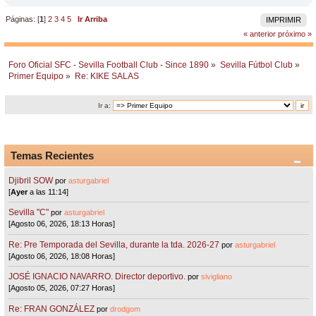
Páginas: [
1
]
2
3
4
5
Ir Arriba
IMPRIMIR
« anterior
próximo »
Foro Oficial SFC - Sevilla Football Club - Since 1890
»
Sevilla Fútbol Club
»
Primer Equipo
»
Re: KIKE SALAS
Ir a:
Temas Recientes
Djibril SOW
por
asturgabriel
[
Ayer
a las 11:14]
Sevilla "C"
por
asturgabriel
[Agosto 06, 2026, 18:13 Horas]
Re: Pre Temporada del Sevilla, durante la tda. 2026-27
por
asturgabriel
[Agosto 06, 2026, 18:08 Horas]
JOSÉ IGNACIO NAVARRO. Director deportivo.
por
sivigliano
[Agosto 05, 2026, 07:27 Horas]
Re: FRAN GONZÁLEZ
por
drodgom