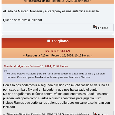
«
Respuesta #9 en:
Febrero 18, 2024, 08:39 Horas »
Al lado de Marcao, Nianzou y el carapony es una auténtica maravilla.
Que no se vuelva a lesionar.
En línea
sivigliano
Re: KIKE SALAS
«
Respuesta #10 en:
Febrero 18, 2024, 10:13 Horas »
Cita de: drodgom en Febrero 18, 2024, 01:57 Horas
No es lo octava maravilla pero se harta de despejar, la pasa al de al lado y va bien
por alto. Con eso ya es Maldini si se le compara con Marcao y Nianzou.
Con eso nos podemos ir a segunda división con mucha facilidad de si no es
por Isaac arriba y Nyland en la portería que nos ha salvado el punto.
No nos engañemos, el único central válido que tenemos es Badé. Los otros
pueden valer pero como cuartos o quintos centrales para jugar lo justo.
Incluso Ramos que cortó varios balones peligrosos en carrera se le iban con
facilidad.
«
Última modificación: Febrero 18, 2024, 12:14 Horas por sivigliano
»