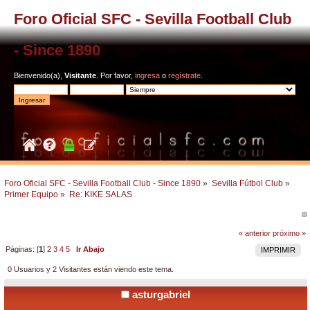
Foro Oficial SFC - Sevilla Football Club
- Since 1890
Bienvenido(a),
Visitante
. Por favor,
ingresa
o
regístrate
.
Foro Oficial SFC - Sevilla Football Club - Since 1890
»
Sevilla Fútbol Club
»
Primer Equipo
»
Re: KIKE SALAS
« anterior
próximo »
Páginas: [
1
]
2
3
4
5
Ir Abajo
IMPRIMIR
0 Usuarios y 2 Visitantes están viendo este tema.
asturgabriel