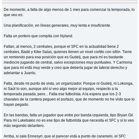
De momento, a falta de algo menos de 1 mes para comenzar la temporada, lo
que veo es:
Una planificación, en líneas generales, muy lenta e insuficiente.
Falta un portero que compita con Nyland.
Faltan, al menos, 2 centrales, porque el SFC en la actualidad tiene 2
centrales, Badé y Kike Salas, quienes tienen un nivel cortito con sifón. Tiene
un remiendo para esa posición que es Gudelj, que para mí es bastante
mediocre jugando de central, salvo excepciones muy puntuales. Y Carmona
que para mí está muy verde y creo que debería jugar de lateral derecho y
adelantar a Juanlu.
Falta, desde mi punto de vista, un organizador. Porque ni Gudelj, ni Lokonga,
ni Saúl lo son, aunque ahí sí veo algo mejor al equipo, respecto a la
temporada pasada, pero... Falta ese futbolista. A la espera que los 2-3
chavales de la cantera peguen el portazo, que de momento no he visto que lo
hayan pegado.
En las bandas, falta un jugador que entre por banda izquierda, tipo Bryan Gil.
Para mí Lukebakio no es ese tipo de futbolista que necesita el SFC y sí lo veo
más segundo delantero.
Arriba, si sale Ennesyri, que al parecer está a punto de caramelo, el SFC