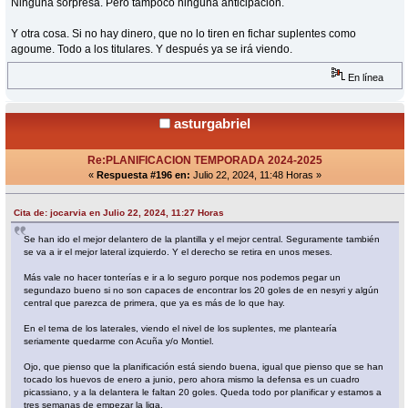
Ninguna sorpresa. Pero tampoco ninguna anticipación.
Y otra cosa. Si no hay dinero, que no lo tiren en fichar suplentes como
agoume. Todo a los titulares. Y después ya se irá viendo.
En línea
asturgabriel
Re:PLANIFICACION TEMPORADA 2024-2025
«
Respuesta #196 en:
Julio 22, 2024, 11:48 Horas »
Cita de: jocarvia en Julio 22, 2024, 11:27 Horas
Se han ido el mejor delantero de la plantilla y el mejor central. Seguramente también
se va a ir el mejor lateral izquierdo. Y el derecho se retira en unos meses.
Más vale no hacer tonterías e ir a lo seguro porque nos podemos pegar un
segundazo bueno si no son capaces de encontrar los 20 goles de en nesyri y algún
central que parezca de primera, que ya es más de lo que hay.
En el tema de los laterales, viendo el nivel de los suplentes, me plantearía
seriamente quedarme con Acuña y/o Montiel.
Ojo, que pienso que la planificación está siendo buena, igual que pienso que se han
tocado los huevos de enero a junio, pero ahora mismo la defensa es un cuadro
picassiano, y a la delantera le faltan 20 goles. Queda todo por planificar y estamos a
tres semanas de empezar la liga.