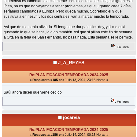
la defensa es lamentable actualmente. Pero si el resto de fichajes siguen esta
línea, no es que no vayamos a tener problemas, es que jugando cada 7 días,
seríamos candidatos a Europa. Pero queda mucho. Sobretodo el 9 que
sustituya a en nesyri y los dos centrales, van a marcar mucho la temporada.
Así que de momento aliviado. Si tengo que dar palos los doy, y si me está
gustando lo que se hace, lo digo también. Así que si pillan este fin de semana
a Orta en la feria de San Fernando, no pasa nada. Esta semana se le permite.
En línea
J_A_REYES
Re:PLANIFICACION TEMPORADA 2024-2025
«
Respuesta #185 en:
Julio 13, 2024, 23:16 Horas »
Saúl ahora dicen que viene cedido
En línea
jocarvia
Re:PLANIFICACION TEMPORADA 2024-2025
«
Respuesta #186 en:
Julio 14, 2024, 00:13 Horas »