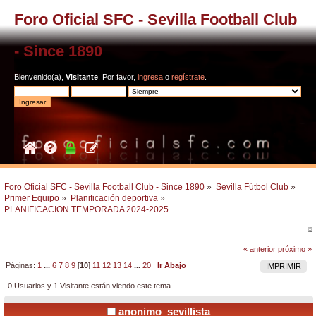
Foro Oficial SFC - Sevilla Football Club
- Since 1890
Bienvenido(a),
Visitante
. Por favor,
ingresa
o
regístrate
.
Foro Oficial SFC - Sevilla Football Club - Since 1890
»
Sevilla Fútbol Club
»
Primer Equipo
»
Planificación deportiva
»
PLANIFICACION TEMPORADA 2024-2025
« anterior
próximo »
Páginas:
1
...
6
7
8
9
[
10
]
11
12
13
14
...
20
Ir Abajo
IMPRIMIR
0 Usuarios y 1 Visitante están viendo este tema.
anonimo_sevillista