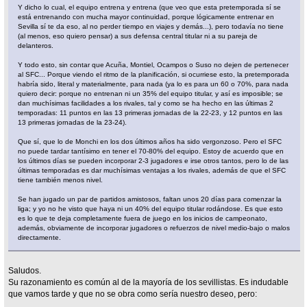
Y dicho lo cual, el equipo entrena y entrena (que veo que esta pretemporada sí se
está entrenando con mucha mayor continuidad, porque lógicamente entrenar en
Sevilla sí te da eso, al no perder tiempo en viajes y demás...), pero todavía no tiene
(al menos, eso quiero pensar) a sus defensa central titular ni a su pareja de
delanteros.
Y todo esto, sin contar que Acuña, Montiel, Ocampos o Suso no dejen de pertenecer
al SFC... Porque viendo el ritmo de la planificación, si ocurriese esto, la pretemporada
habría sido, literal y materialmente, para nada (ya lo es para un 60 o 70%, para nada
quiero decir: porque no entrenan ni un 35% del equipo titular, y así es imposible; se
dan muchísimas facilidades a los rivales, tal y como se ha hecho en las últimas 2
temporadas: 11 puntos en las 13 primeras jornadas de la 22-23, y 12 puntos en las
13 primeras jornadas de la 23-24).
Que sí, que lo de Monchi en los dos últimos años ha sido vergonzoso. Pero el SFC
no puede tardar tantísimo en tener el 70-80% del equipo. Estoy de acuerdo que en
los últimos días se pueden incorporar 2-3 jugadores e irse otros tantos, pero lo de las
últimas temporadas es dar muchísimas ventajas a los rivales, además de que el SFC
tiene también menos nivel.
Se han jugado un par de partidos amistosos, faltan unos 20 días para comenzar la
liga; y yo no he visto que haya ni un 40% del equipo titular rodándose. Es que esto
es lo que te deja completamente fuera de juego en los inicios de campeonato,
además, obviamente de incorporar jugadores o refuerzos de nivel medio-bajo o malos
directamente.
Saludos.
Su razonamiento es común al de la mayoría de los sevillistas. Es indudable
que vamos tarde y que no se obra como sería nuestro deseo, pero: