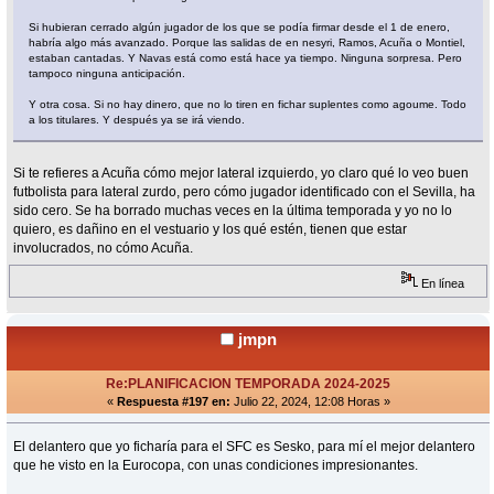
Si hubieran cerrado algún jugador de los que se podía firmar desde el 1 de enero,
habría algo más avanzado. Porque las salidas de en nesyri, Ramos, Acuña o Montiel,
estaban cantadas. Y Navas está como está hace ya tiempo. Ninguna sorpresa. Pero
tampoco ninguna anticipación.
Y otra cosa. Si no hay dinero, que no lo tiren en fichar suplentes como agoume. Todo
a los titulares. Y después ya se irá viendo.
Si te refieres a Acuña cómo mejor lateral izquierdo, yo claro qué lo veo buen
futbolista para lateral zurdo, pero cómo jugador identificado con el Sevilla, ha
sido cero. Se ha borrado muchas veces en la última temporada y yo no lo
quiero, es dañino en el vestuario y los qué estén, tienen que estar
involucrados, no cómo Acuña.
En línea
jmpn
Re:PLANIFICACION TEMPORADA 2024-2025
«
Respuesta #197 en:
Julio 22, 2024, 12:08 Horas »
El delantero que yo ficharía para el SFC es Sesko, para mí el mejor delantero
que he visto en la Eurocopa, con unas condiciones impresionantes.