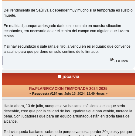
Del rendimiento de Saúl va a depender muy mucho si la temporada es susto o
muerte.
En realidad, aunque arriesgado darle ese contrato en nuestra situación
económica, era necesario dotar el centro del campo con alguien que tuviera
tablas.
Y si hay segundazo o sale rana el tiro, a ver quién es el guapo que convence
a saulito para que perdone un solo céntimo de lo firmado.
En línea
jocarvia
Re:PLANIFICACION TEMPORADA 2024-2025
«
Respuesta #184 en:
Julio 13, 2024, 12:49 Horas »
Hasta ahora, 13 de julio, aunque se va bastante más lento de lo que sería
deseable, creo que por la calidad de los jugadores que han venido, merece la
pena. Son jugadores que para un equipo arruinado, están en teoría fuera de
alcance.
Todavía queda bastante, sobretodo porque vamos a perder 20 goles y porque