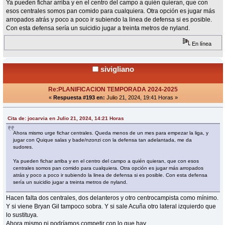
Ya pueden fichar arriba y en el centro del campo a quién quieran, que con
esos centrales somos pan comido para cualquiera. Otra opción es jugar más
arropados atrás y poco a poco ir subiendo la linea de defensa si es posible.
Con esta defensa sería un suicidio jugar a treinta metros de nyland.
En línea
sivigliano
Re:PLANIFICACION TEMPORADA 2024-2025
«
Respuesta #193 en:
Julio 21, 2024, 19:41 Horas »
Cita de: jocarvia en Julio 21, 2024, 14:21 Horas
Ahora mismo urge fichar centrales. Queda menos de un mes para empezar la liga, y
jugar con Quique salas y bade/nzonzi con la defensa tan adelantada, me da
sudores.
Ya pueden fichar arriba y en el centro del campo a quién quieran, que con esos
centrales somos pan comido para cualquiera. Otra opción es jugar más arropados
atrás y poco a poco ir subiendo la linea de defensa si es posible. Con esta defensa
sería un suicidio jugar a treinta metros de nyland.
Hacen falta dos centrales, dos delanteros y otro centrocampista como mínimo.
Y si viene Bryan Gil tampoco sobra. Y si sale Acuña otro lateral izquierdo que
lo sustituya.
Ahora mismo ni podríamos competir con lo que hay.