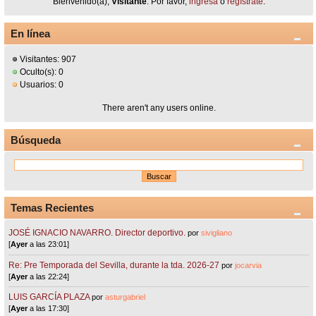
Bienvenido(a),
Visitante
. Por favor,
ingresa
o
regístrate
.
En línea
Visitantes: 907
Oculto(s): 0
Usuarios: 0
There aren't any users online.
Búsqueda
Temas Recientes
JOSÉ IGNACIO NAVARRO. Director deportivo.
por
sivigliano
[
Ayer
a las 23:01]
Re: Pre Temporada del Sevilla, durante la tda. 2026-27
por
jocarvia
[
Ayer
a las 22:24]
LUIS GARCÍA PLAZA
por
asturgabriel
[
Ayer
a las 17:30]