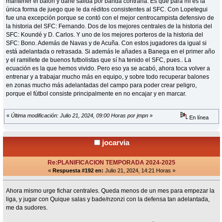
mantener el balón y darle salida por banda contraria. Es que para mí es la
única forma de juego que le da réditos consistentes al SFC. Con Lopetegui
fue una excepción porque se contó con el mejor centrocampista defensivo de
la historia del SFC: Fernando. Dos de los mejores centrales de la historia del
SFC: Koundé y D. Carlos. Y uno de los mejores porteros de la historia del
SFC: Bono. Además de Navas y de Acuña. Con estos jugadores da igual si
está adelantada o retrasada. Si además le añades a Banega en el primer año
y el ramillete de buenos futbolistas que sí ha tenido el SFC, pues.. La
ecuación es la que hemos vivido. Pero eso ya se acabó, ahora toca volver a
entrenar y a trabajar mucho más en equipo, y sobre todo recuperar balones
en zonas mucho más adelantadas del campo para poder crear peligro,
porque el fútbol consiste principalmente en no encajar y en marcar.
«
Última modificación: Julio 21, 2024, 09:00 Horas por jmpn
»
En línea
jocarvia
Re:PLANIFICACION TEMPORADA 2024-2025
«
Respuesta #192 en:
Julio 21, 2024, 14:21 Horas »
Ahora mismo urge fichar centrales. Queda menos de un mes para empezar la
liga, y jugar con Quique salas y bade/nzonzi con la defensa tan adelantada,
me da sudores.