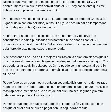
Dicho lo cual, y sabiendo la mediocridad de los dirigentes del SFC y la
pobredumbre en la que están convirtiendo el SFC, soy consciente que este
futbolista es imposible que venga al SFC.
Pero de este nivel de futbolista a un jugador que quiere ceder el Chelsea (el
jugador de la cantera del farsa) o Ansu Fati (que hace un par de temporadas
que no da pie con bola) va a un mundo.
Yo para traer a alguno de estos dos que he nombrado y observo que
continuamente salen publicados sus nombres relacionados con el SFC,
promociono al chaval juvenil Iker Villar. Pero realizo una inversión en un buen
delantero, de esto no me cabe la menor duda.
Si te desprendes de una de tus mejores piezas en la delantera, tienes que ir a
una que sea al menos como la que te has desprendido, esto es de cajón. Y no
se puede fallar aquí. En esta operación no puede venir un potencial de la IA
que se encuentre en el programa informático tal... Esto no funciona para esta
situación.
Peque (que es un buen media punta en segunda división) no ha demostrado
nada en primera. Y todos sabemos que en primera se juega un 30 o 40% con
más rapidez e intensidad que en 2ª, de ahí que una sea segunda y la otra
categoría sea primera. Esto es obvio.
Por tanto, que tengan mucho cuidado en esta operación y lo piensen bien,
porque el error aquí se puede pagar con un segundazo rápido.