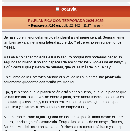
jocarvia
Re:PLANIFICACION TEMPORADA 2024-2025
«
Respuesta #195 en:
Julio 22, 2024, 11:27 Horas »
Se han ido el mejor delantero de la plantilla y el mejor central. Seguramente
también se va a ir el mejor lateral izquierdo. Y el derecho se retira en unos
meses.
Más vale no hacer tonterías e ir a lo seguro porque nos podemos pegar un
segundazo bueno si no son capaces de encontrar los 20 goles de en nesyri y
algún central que parezca de primera, que ya es más de lo que hay.
En el tema de los laterales, viendo el nivel de los suplentes, me plantearía
seriamente quedarme con Acuña y/o Montiel.
Ojo, que pienso que la planificación está siendo buena, igual que pienso que
se han tocado los huevos de enero a junio, pero ahora mismo la defensa es
un cuadro picassiano, y a la delantera le faltan 20 goles. Queda todo por
planificar y estamos a tres semanas de empezar la liga.
Si hubieran cerrado algún jugador de los que se podía firmar desde el 1 de
enero, habría algo más avanzado. Porque las salidas de en nesyri, Ramos,
Acuña o Montiel, estaban cantadas. Y Navas está como está hace ya tiempo.