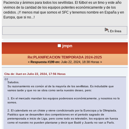
Paciencia y ánimos para todos los sevillistas. El fútbol es un timo y este año
vivimos de la caridad de los equipos potentes económicamente y de los
cedidos. ¡Y menos mal que somos el SFC y tenemos nombre en España y en
Europa, que si no...!
En línea
jmpn
Re:PLANIFICACION TEMPORADA 2024-2025
«
Respuesta #199 en:
Julio 22, 2024, 18:38 Horas »
Cita de: iluet en Julio 22, 2024, 17:56 Horas
Saludos.
Su razonamiento es común al de la mayoría de los sevillistas. Es indudable que
vamos tarde y que no se obra como sería nuestro deseo, pero:
1. En el mercado mandan los equipos poderosos económicamente, y nosotros no lo
somos.
2. El calendario es un chiste y viene condicionado por la Eurocopa y la Olimpiada.
Patético que se desarrollen dos competiciones en el periodo sagrado de
pretemporada e inicio de Liga, pero como todo es televisión, los equipos sin fuerza
como el nuestro no pueden plantarse y decir que Badé y Juanlu no van a París.