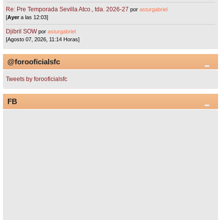
Re: Pre Temporada Sevilla Atco., tda. 2026-27
por
asturgabriel
[
Ayer
a las 12:03]
Djibril SOW
por
asturgabriel
[Agosto 07, 2026, 11:14 Horas]
@forooficialsfc
Tweets by forooficialsfc
FB