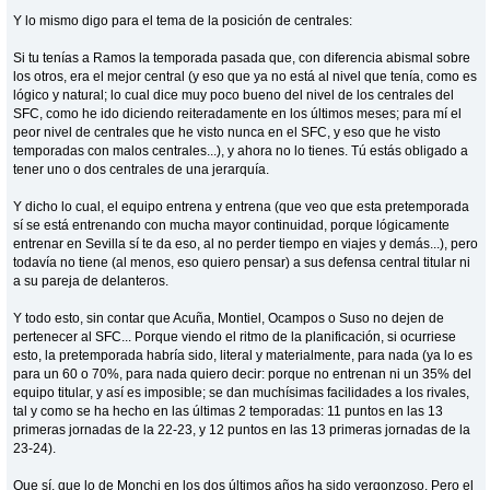
Y lo mismo digo para el tema de la posición de centrales:
Si tu tenías a Ramos la temporada pasada que, con diferencia abismal sobre
los otros, era el mejor central (y eso que ya no está al nivel que tenía, como es
lógico y natural; lo cual dice muy poco bueno del nivel de los centrales del
SFC, como he ido diciendo reiteradamente en los últimos meses; para mí el
peor nivel de centrales que he visto nunca en el SFC, y eso que he visto
temporadas con malos centrales...), y ahora no lo tienes. Tú estás obligado a
tener uno o dos centrales de una jerarquía.
Y dicho lo cual, el equipo entrena y entrena (que veo que esta pretemporada
sí se está entrenando con mucha mayor continuidad, porque lógicamente
entrenar en Sevilla sí te da eso, al no perder tiempo en viajes y demás...), pero
todavía no tiene (al menos, eso quiero pensar) a sus defensa central titular ni
a su pareja de delanteros.
Y todo esto, sin contar que Acuña, Montiel, Ocampos o Suso no dejen de
pertenecer al SFC... Porque viendo el ritmo de la planificación, si ocurriese
esto, la pretemporada habría sido, literal y materialmente, para nada (ya lo es
para un 60 o 70%, para nada quiero decir: porque no entrenan ni un 35% del
equipo titular, y así es imposible; se dan muchísimas facilidades a los rivales,
tal y como se ha hecho en las últimas 2 temporadas: 11 puntos en las 13
primeras jornadas de la 22-23, y 12 puntos en las 13 primeras jornadas de la
23-24).
Que sí, que lo de Monchi en los dos últimos años ha sido vergonzoso. Pero el