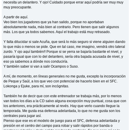
necesita un delantero. Y ojo! Cuidado porque errar aquí podría ser muy muy
muy preocupante.
A partir de aquí.
Veo bien los jugadores que ya han salido, porque no aportaban
absolutamente nada, más bien al contrario. Pero tienen que salir algunos
más. Los que ya todos sabemos. Aquí el trabajo está muy retrasado.
Y falta dilucidar si sale Acuña, que será lo más seguro si viene alguien dando
lo que más o menos se pide. Que en tal caso, me imagino, vendrá otro lateral
zurdo. Y ojo aquí también!! Porque si se yerra se bajaría bastante el nivel, y
pasaría igual que con lo del delantero, sería otra bajada acusada de nivel, y
eso ya sabemos a dónde nos conduciría.
Y también saber si van a salir Ocampos o Suso.
A mí, de momento, en líneas generales no me gusta, excepto la incorporación
de Peque y Saúl, a los que veo con potencial de hacerlo bien en el SFC.
Lokonga y Ejuke, para mí, son incógnitas.
También he de decir que con este entrenador se trabaja más, por lo menos
van todos los días a la CD salvo alguna excepción muy puntual, cosa que con
los anteriores, era prácticamente al revés. Hay que verlo cuando llegue la
temporada. Me gusta esa defensa adelantada, lo que no me gusta son los
centrales para jugar así.
Pienso que ese es el modelo de juego para el SFC, defensa adelantada y
presión en el centro del campo para robar y salir rápidos por banda o