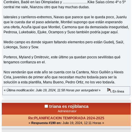
Centrales, Badé en las Olimpiadas y ............................Kike Salas cómo 4º o 5º
central me vale, Nianzou otro que hay muchas dudas.
laterales y carrileros-extremos, Navas que parece que le queda poco, Juanlu
que le cuesta dar el paso adelante, Montiel supongo que están esperando
una oferta, Acuña igual que Montiel, Carmona que da demasiada inseguridad,
Pedrosa, Lukebakio, Ejuke, Ocampos y Suso también podría jugar aquí.
Medio campo es donde siguen faltando elementos pero están Gudelj, Saúl,
Lokonga, Suso y Sow.
Porteros, Myland y Dmitrovic, este último ya quedan pocos sevillistas qué
tengamos confianza en el.
Nos venderán que este año se cuenta con la Cantera, Nico Guillén y Alexis
Ciria, juveniles de primer año que necesitan mucho todavía para ser la
solución a esta plantilla, Manu Bueno, Pedro Ortiz, no los veo todavía.
«
Última modificación: Julio 19, 2024, 11:58 Horas por asturgabriel
»
En línea
triana es rojiblanca
Administrator
Re:PLANIFICACION TEMPORADA 2024-2025
«
Respuesta #190 en:
Julio 19, 2024, 12:11 Horas »