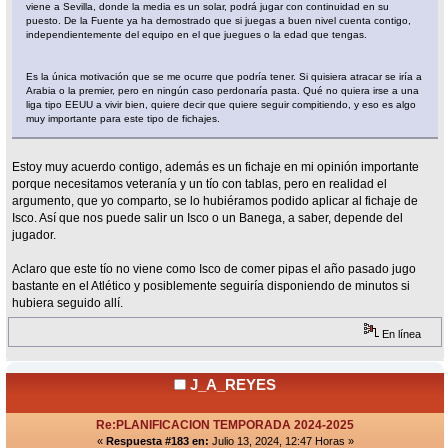
viene a Sevilla, donde la media es un solar, podrá jugar con continuidad en su
puesto. De la Fuente ya ha demostrado que si juegas a buen nivel cuenta contigo,
independientemente del equipo en el que juegues o la edad que tengas.
Es la única motivación que se me ocurre que podría tener. Si quisiera atracar se iría a
Arabia o la premier, pero en ningún caso perdonaría pasta. Qué no quiera irse a una
liga tipo EEUU a vivir bien, quiere decir que quiere seguir compitiendo, y eso es algo
muy importante para este tipo de fichajes.
Estoy muy acuerdo contigo, además es un fichaje en mi opinión importante
porque necesitamos veteranía y un tío con tablas, pero en realidad el
argumento, que yo comparto, se lo hubiéramos podido aplicar al fichaje de
Isco. Así que nos puede salir un Isco o un Banega, a saber, depende del
jugador.
Aclaro que este tío no viene como Isco de comer pipas el año pasado jugo
bastante en el Atlético y posiblemente seguiría disponiendo de minutos si
hubiera seguido allí.
En línea
J_A_REYES
Re:PLANIFICACION TEMPORADA 2024-2025
«
Respuesta #183 en:
Julio 13, 2024, 12:47 Horas »