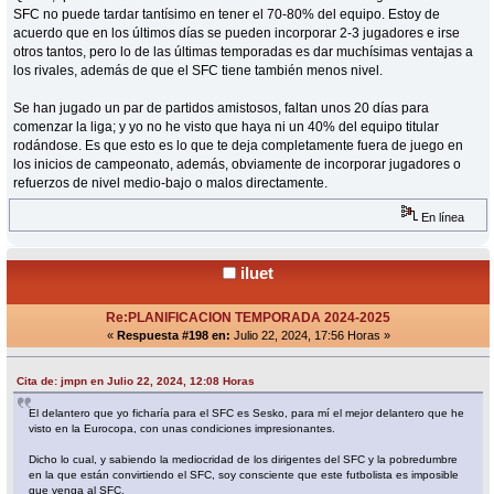
SFC no puede tardar tantísimo en tener el 70-80% del equipo. Estoy de
acuerdo que en los últimos días se pueden incorporar 2-3 jugadores e irse
otros tantos, pero lo de las últimas temporadas es dar muchísimas ventajas a
los rivales, además de que el SFC tiene también menos nivel.
Se han jugado un par de partidos amistosos, faltan unos 20 días para
comenzar la liga; y yo no he visto que haya ni un 40% del equipo titular
rodándose. Es que esto es lo que te deja completamente fuera de juego en
los inicios de campeonato, además, obviamente de incorporar jugadores o
refuerzos de nivel medio-bajo o malos directamente.
En línea
iluet
Re:PLANIFICACION TEMPORADA 2024-2025
«
Respuesta #198 en:
Julio 22, 2024, 17:56 Horas »
Cita de: jmpn en Julio 22, 2024, 12:08 Horas
El delantero que yo ficharía para el SFC es Sesko, para mí el mejor delantero que he
visto en la Eurocopa, con unas condiciones impresionantes.
Dicho lo cual, y sabiendo la mediocridad de los dirigentes del SFC y la pobredumbre
en la que están convirtiendo el SFC, soy consciente que este futbolista es imposible
que venga al SFC.