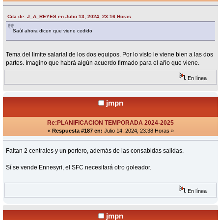
Cita de: J_A_REYES en Julio 13, 2024, 23:16 Horas
Saúl ahora dicen que viene cedido
Tema del limite salarial de los dos equipos. Por lo visto le viene bien a las dos
partes. Imagino que habrá algún acuerdo firmado para el año que viene.
En línea
jmpn
Re:PLANIFICACION TEMPORADA 2024-2025
«
Respuesta #187 en:
Julio 14, 2024, 23:38 Horas »
Faltan 2 centrales y un portero, además de las consabidas salidas.
Sí se vende Ennesyri, el SFC necesitará otro goleador.
En línea
jmpn