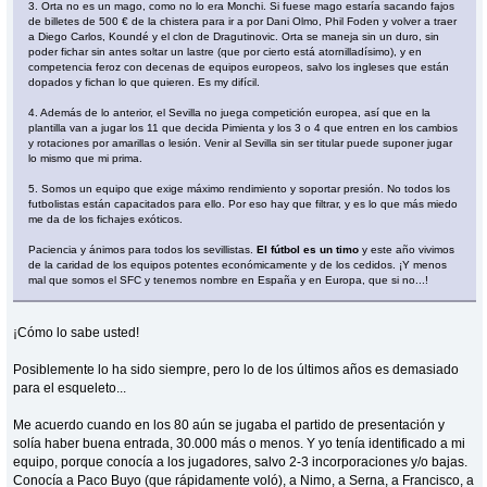
3. Orta no es un mago, como no lo era Monchi. Si fuese mago estaría sacando fajos
de billetes de 500 € de la chistera para ir a por Dani Olmo, Phil Foden y volver a traer
a Diego Carlos, Koundé y el clon de Dragutinovic. Orta se maneja sin un duro, sin
poder fichar sin antes soltar un lastre (que por cierto está atornilladísimo), y en
competencia feroz con decenas de equipos europeos, salvo los ingleses que están
dopados y fichan lo que quieren. Es my difícil.
4. Además de lo anterior, el Sevilla no juega competición europea, así que en la
plantilla van a jugar los 11 que decida Pimienta y los 3 o 4 que entren en los cambios
y rotaciones por amarillas o lesión. Venir al Sevilla sin ser titular puede suponer jugar
lo mismo que mi prima.
5. Somos un equipo que exige máximo rendimiento y soportar presión. No todos los
futbolistas están capacitados para ello. Por eso hay que filtrar, y es lo que más miedo
me da de los fichajes exóticos.
Paciencia y ánimos para todos los sevillistas.
El fútbol es un timo
y este año vivimos
de la caridad de los equipos potentes económicamente y de los cedidos. ¡Y menos
mal que somos el SFC y tenemos nombre en España y en Europa, que si no...!
¡Cómo lo sabe usted!
Posiblemente lo ha sido siempre, pero lo de los últimos años es demasiado
para el esqueleto...
Me acuerdo cuando en los 80 aún se jugaba el partido de presentación y
solía haber buena entrada, 30.000 más o menos. Y yo tenía identificado a mi
equipo, porque conocía a los jugadores, salvo 2-3 incorporaciones y/o bajas.
Conocía a Paco Buyo (que rápidamente voló), a Nimo, a Serna, a Francisco, a