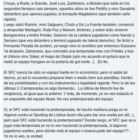
Choya, a Ruda, a Grande, José Luis, Zambrano, a Moisés que salía en los
segundos tiempos casi siempre, aquellos años se fue Pintiño y vino Sanabria
(delantero que apenas jugaba), el tronquito Magdaleno (que también salío
rápido).
Luego salió Ramón, vino Salguero, Cholo y De La Fuente también, comenzó
a despuntar Martagón, Rafa Paz y Manolo Jiménez, y sobre todo vinieron
Bengoechea y Antón Polster. Salieron de la cantera jugadores como Nando y
Serrano (que era delantero y terminó jugando de lateral derecho). Se fichó a
Fernando Peralta de portero, ya luego vino el soviético por entonces Dassaev.
Ya después, Zamorano, que coincidió una temporada creo con Polster, y tras
el chileno vino Súker, el mago de Osijek (aún me acuerdo el golazo que le
metió al equipo húngaro en la portería de gol norte...)... En fin..
El SFC nunca ha sido un equipo fuerte en lo económico, pero sí sabía (al
menos, yo así lo recuerdo) preparar bien o medio bien sus plantillas. Dentro
de las posibilidades y con los instrumentos y legalidad vigente. Pero lo de las
últimas 2-3 temporadas es algo tremendo... La última de Monchi fue de
vergüenza, al igual que la anterior. Y ésta, de momento, yo no veo todavía ni
un esqueleto del equipo titular. No veo pretemporada del equipo.
Sí, el SFC está haciendo la pretemporada, de hecho mañana juega en el
Algarve contra el Sporting de Lisboa (buen día para dar una vuelta por allí...),
pero qué SFC está haciendo la pretemporada? Desde luego, el SFC que va a
jugar esta temporada yo no lo veo haciendo la pretemporada, sí algunos
jugadores sueltos, pero dónde está el equipo o buena parte del equipo??...
Yo no lo veo, la verdad.