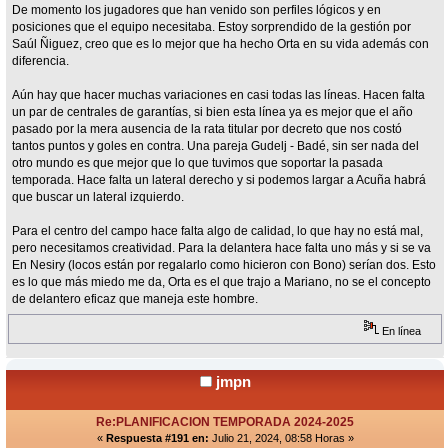
De momento los jugadores que han venido son perfiles lógicos y en
posiciones que el equipo necesitaba. Estoy sorprendido de la gestión por
Saúl Ñiguez, creo que es lo mejor que ha hecho Orta en su vida además con
diferencia.
Aún hay que hacer muchas variaciones en casi todas las líneas. Hacen falta
un par de centrales de garantías, si bien esta línea ya es mejor que el año
pasado por la mera ausencia de la rata titular por decreto que nos costó
tantos puntos y goles en contra. Una pareja Gudelj - Badé, sin ser nada del
otro mundo es que mejor que lo que tuvimos que soportar la pasada
temporada. Hace falta un lateral derecho y si podemos largar a Acuña habrá
que buscar un lateral izquierdo.
Para el centro del campo hace falta algo de calidad, lo que hay no está mal,
pero necesitamos creatividad. Para la delantera hace falta uno más y si se va
En Nesiry (locos están por regalarlo como hicieron con Bono) serían dos. Esto
es lo que más miedo me da, Orta es el que trajo a Mariano, no se el concepto
de delantero eficaz que maneja este hombre.
En línea
jmpn
Re:PLANIFICACION TEMPORADA 2024-2025
«
Respuesta #191 en:
Julio 21, 2024, 08:58 Horas »