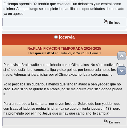
El tiempo apremia. Ya tendría que estar aquí un delantero y un central como
mínimo. Aunque luego se complete la plantilla con oportunidades de mercado
ya en agosto.
En línea
jocarvia
Re:PLANIFICACION TEMPORADA 2024-2025
«
Respuesta #194 en:
Julio 22, 2024, 01:52 Horas »
Por lo visto Braithwaite no ha fichado por el Olimpiakos. No sé el motivo. Pero
si sé que está libre, conoce la liga y diez golitos por temporada no se los quita
nadie. Además si iba a fichar por el Olimpiakos, no iba a cobrar mucho.
Yo lo pescaba sin dudarlo, a menos que tengan atado a ben yedder, que no
creo. Pero si no se quiere ir a Arabia, no se me ocurre otro sitio donde pueda
ir.
Para un partido a la semana, me sirven los dos. Sobretodo ben yedder, que
con Isaac al lado, se podría hinchar (ya sé que pimienta juega un 433, pero
ha prometido por el niño Jesús que si hay que cambiarlo, lo cambia).
En línea