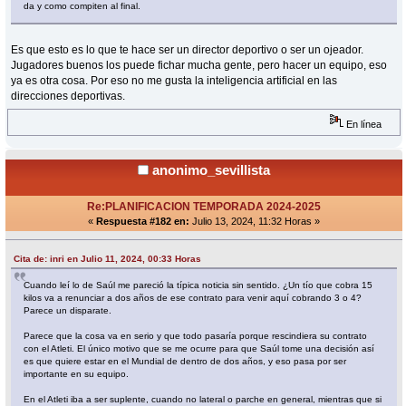
da y como compiten al final.
Es que esto es lo que te hace ser un director deportivo o ser un ojeador.
Jugadores buenos los puede fichar mucha gente, pero hacer un equipo, eso
ya es otra cosa. Por eso no me gusta la inteligencia artificial en las
direcciones deportivas.
En línea
anonimo_sevillista
Re:PLANIFICACION TEMPORADA 2024-2025
«
Respuesta #182 en:
Julio 13, 2024, 11:32 Horas »
Cita de: inri en Julio 11, 2024, 00:33 Horas
Cuando leí lo de Saúl me pareció la típica noticia sin sentido. ¿Un tío que cobra 15
kilos va a renunciar a dos años de ese contrato para venir aquí cobrando 3 o 4?
Parece un disparate.
Parece que la cosa va en serio y que todo pasaría porque rescindiera su contrato
con el Atleti. El único motivo que se me ocurre para que Saúl tome una decisión así
es que quiere estar en el Mundial de dentro de dos años, y eso pasa por ser
importante en su equipo.
En el Atleti iba a ser suplente, cuando no lateral o parche en general, mientras que si