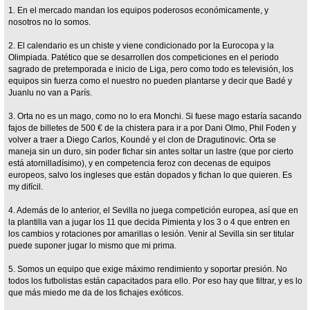
1. En el mercado mandan los equipos poderosos económicamente, y
nosotros no lo somos.
2. El calendario es un chiste y viene condicionado por la Eurocopa y la
Olimpiada. Patético que se desarrollen dos competiciones en el periodo
sagrado de pretemporada e inicio de Liga, pero como todo es televisión, los
equipos sin fuerza como el nuestro no pueden plantarse y decir que Badé y
Juanlu no van a París.
3. Orta no es un mago, como no lo era Monchi. Si fuese mago estaría sacando
fajos de billetes de 500 € de la chistera para ir a por Dani Olmo, Phil Foden y
volver a traer a Diego Carlos, Koundé y el clon de Dragutinovic. Orta se
maneja sin un duro, sin poder fichar sin antes soltar un lastre (que por cierto
está atornilladísimo), y en competencia feroz con decenas de equipos
europeos, salvo los ingleses que están dopados y fichan lo que quieren. Es
my difícil.
4. Además de lo anterior, el Sevilla no juega competición europea, así que en
la plantilla van a jugar los 11 que decida Pimienta y los 3 o 4 que entren en
los cambios y rotaciones por amarillas o lesión. Venir al Sevilla sin ser titular
puede suponer jugar lo mismo que mi prima.
5. Somos un equipo que exige máximo rendimiento y soportar presión. No
todos los futbolistas están capacitados para ello. Por eso hay que filtrar, y es lo
que más miedo me da de los fichajes exóticos.