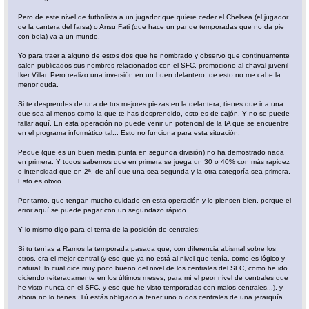
Pero de este nivel de futbolista a un jugador que quiere ceder el Chelsea (el jugador
de la cantera del farsa) o Ansu Fati (que hace un par de temporadas que no da pie
con bola) va a un mundo.
Yo para traer a alguno de estos dos que he nombrado y observo que continuamente
salen publicados sus nombres relacionados con el SFC, promociono al chaval juvenil
Iker Villar. Pero realizo una inversión en un buen delantero, de esto no me cabe la
menor duda.
Si te desprendes de una de tus mejores piezas en la delantera, tienes que ir a una
que sea al menos como la que te has desprendido, esto es de cajón. Y no se puede
fallar aquí. En esta operación no puede venir un potencial de la IA que se encuentre
en el programa informático tal... Esto no funciona para esta situación.
Peque (que es un buen media punta en segunda división) no ha demostrado nada
en primera. Y todos sabemos que en primera se juega un 30 o 40% con más rapidez
e intensidad que en 2ª, de ahí que una sea segunda y la otra categoría sea primera.
Esto es obvio.
Por tanto, que tengan mucho cuidado en esta operación y lo piensen bien, porque el
error aquí se puede pagar con un segundazo rápido.
Y lo mismo digo para el tema de la posición de centrales:
Si tu tenías a Ramos la temporada pasada que, con diferencia abismal sobre los
otros, era el mejor central (y eso que ya no está al nivel que tenía, como es lógico y
natural; lo cual dice muy poco bueno del nivel de los centrales del SFC, como he ido
diciendo reiteradamente en los últimos meses; para mí el peor nivel de centrales que
he visto nunca en el SFC, y eso que he visto temporadas con malos centrales...), y
ahora no lo tienes. Tú estás obligado a tener uno o dos centrales de una jerarquía.