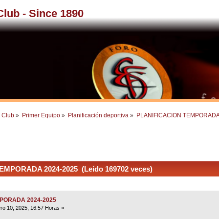
 Club - Since 1890
l Club
»
Primer Equipo
»
Planificación deportiva
»
PLANIFICACION TEMPORADA
MPORADA 2024-2025 (Leído 169702 veces)
MPORADA 2024-2025
ro 10, 2025, 16:57 Horas »