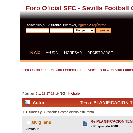
Foro Oficial SFC - Sevilla Football
Bienvenido(a),
Visitante
. Por favor,
ingresa
o
regístrate
.
INICIO
AYUDA
INGRESAR
REGISTRARSE
Foro Oficial SFC - Sevilla Football Club - Since 1890
»
Sevilla Fútbo
Páginas:
1
...
16
17
18
19
[
20
]
Ir Abajo
Autor
Tema: PLANIFICACION TE
0 Usuarios y 3 Visitantes están viendo este tema.
Re:PLANIFICACION TE
sivigliano
«
Respuesta #380 en:
Febre
Amatéur