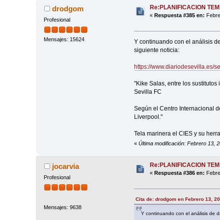
Re:PLANIFICACION TE
drodgom
«
Respuesta #385 en:
Febre
Profesional
Mensajes: 15624
Y continuando con el análisis de
siguiente noticia:
https://www.diariodesevilla.es/s
"Kike Salas, entre los sustitutos 
Sevilla FC
Según el Centro Internacional de
Liverpool."
Tela marinera el CIES y su herr
«
Última modificación: Febrero 13,
Re:PLANIFICACION TE
jocarvia
«
Respuesta #386 en:
Febre
Profesional
Cita de: drodgom en Febrero 13, 2
Mensajes: 9638
Y continuando con el análisis de da