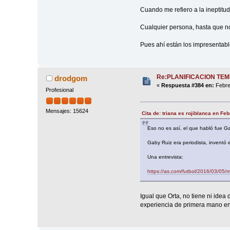
Cuando me refiero a la ineptitud
Cualquier persona, hasta que no
Pues ahí están los impresentabl
Re:PLANIFICACION TE
drodgom
«
Respuesta #384 en:
Febre
Profesional
Mensajes: 15624
Cita de: triana es rojiblanca en Fe
Eso no es así, el que habló fue Gab
Gaby Ruiz era periodista, inventó e
Una entrevista:
https://as.com/futbol/2016/03/05
Igual que Orta, no tiene ni idea
experiencia de primera mano en f