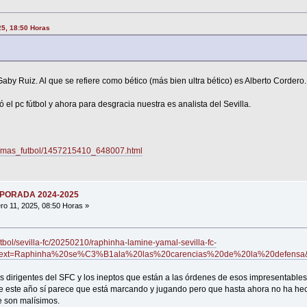
25, 18:50 Horas
Gaby Ruiz. Al que se refiere como bético (más bien ultra bético) es Alberto Cordero.
 el pc fútbol y ahora para desgracia nuestra es analista del Sevilla.
05/mas_futbol/1457215410_648007.html
MPORADA 2024-2025
ro 11, 2025, 08:50 Horas »
bol/sevilla-fc/20250210/raphinha-lamine-yamal-sevilla-fc-
:~:text=Raphinha%20se%C3%B1ala%20las%20carencias%20de%20la%20def
s dirigentes del SFC y los ineptos que están a las órdenes de esos impresentable
e este año sí parece que está marcando y jugando pero que hasta ahora no ha hec
e son malísimos.