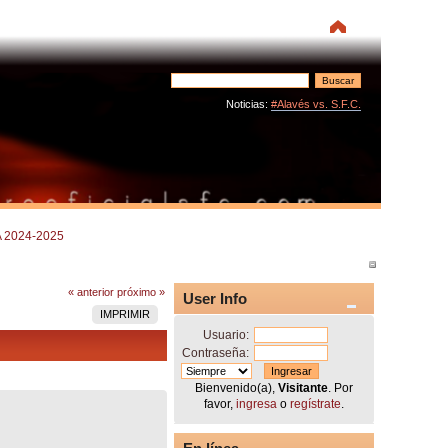
Noticias:
#Alavés vs. S.F.C.
 2024-2025
« anterior
próximo »
User Info
IMPRIMIR
Usuario:
Contraseña:
Bienvenido(a),
Visitante
. Por
favor,
ingresa
o
regístrate
.