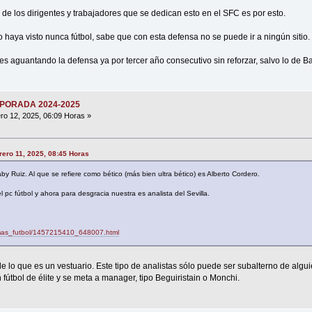
 de los dirigentes y trabajadores que se dedican esto en el SFC es por esto.
 haya visto nunca fútbol, sabe que con esta defensa no se puede ir a ningún sitio.
es aguantando la defensa ya por tercer año consecutivo sin reforzar, salvo lo de 
MPORADA 2024-2025
ro 12, 2025, 06:09 Horas »
brero 11, 2025, 08:45 Horas
y Ruiz. Al que se refiere como bético (más bien ultra bético) es Alberto Cordero.
l pc fútbol y ahora para desgracia nuestra es analista del Sevilla.
/mas_futbol/1457215410_648007.html
 de lo que es un vestuario. Este tipo de analistas sólo puede ser subalterno de algu
útbol de élite y se meta a manager, tipo Beguiristain o Monchi.