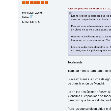
Cita de: jocarvia en Febrero 13, 2
Mensajes: 20675
Eso te explica la gilipollez que e
Sexo:
dirección deportiva no da ni una.
SIEMPRE SFC
Para mí es una herramienta para va
un vídeo no se ve a un jugador. En
Pero es muy cómodo llegar a las di
(agencias de representación? You
Esa era la dirección deportiva del
no delega en los pelotas que le rod
Totalmente.
Trabajar menos para ganar lo m
Sí a esto sumas la lucha de ego
de planificación de Monchi.
Lo de los dos últimos años ya si
Y encima el espabilado se rodea 
garantizo que haría todo lo posi
Pero los que se dicen dirigir el