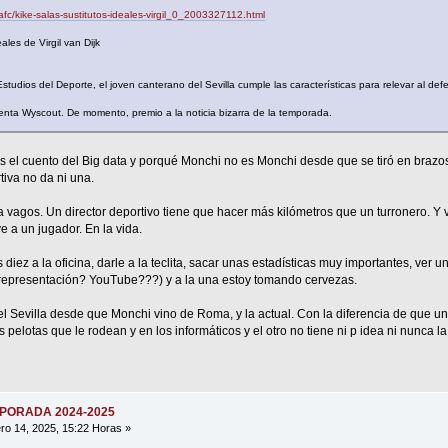
llafc/kike-salas-sustitutos-ideales-virgil_0_2003327112.html
ales de Virgil van Dijk
tudios del Deporte, el joven canterano del Sevilla cumple las características para relevar al defe
ienta Wyscout. De momento, premio a la noticia bizarra de la temporada.
 es el cuento del Big data y porqué Monchi no es Monchi desde que se tiró en brazos
tiva no da ni una.
vagos. Un director deportivo tiene que hacer más kilómetros que un turronero. Y ve
 a un jugador. En la vida.
diez a la oficina, darle a la teclita, sacar unas estadísticas muy importantes, ver 
representación? YouTube???) y a la una estoy tomando cervezas.
del Sevilla desde que Monchi vino de Roma, y la actual. Con la diferencia de que u
s pelotas que le rodean y en los informáticos y el otro no tiene ni p idea ni nunca l
MPORADA 2024-2025
ro 14, 2025, 15:22 Horas »