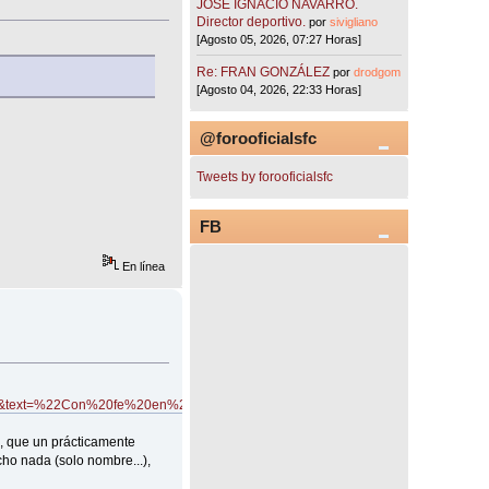
JOSÉ IGNACIO NAVARRO.
Director deportivo.
por
sivigliano
[Agosto 05, 2026, 07:27 Horas]
Re: FRAN GONZÁLEZ
por
drodgom
[Agosto 04, 2026, 22:33 Horas]
@forooficialsfc
Tweets by forooficialsfc
FB
En línea
ensa&text=%22Con%20fe%20en%20la%20presi%C3%B3n,el%20menosprecio%
s, que un prácticamente
ho nada (solo nombre...),