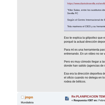
https://www.diariodesevilla.es/sevi
"Kike Salas, entre los sustitutos ide
Sevilla FC
Según el Centro Internacional de Es
Tela marinera el CIES y su herram
Eso te explica la gilipollez que
porqué la actual dirección depor
Para mí es una herramienta para 
entrenando. En un vídeo no se ve
Pero es muy cómodo llegar a las 
donde han salido (agencias de 
Esa era la dirección deportiva 
el oficio cuando no delega en lo
rodea de béticos.
Re:PLANIFICACION TE
jmpn
«
Respuesta #387 en:
Febre
Mundialista