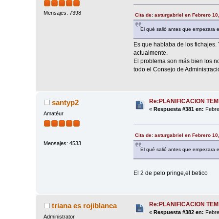
Mensajes: 7398
Cita de: asturgabriel en Febrero 10
El qué salió antes que empezara e
Es que hablaba de los fichajes. 
actualmente.
El problema son más bien los no 
todo el Consejo de Administraci
Re:PLANIFICACION TE
santyp2
«
Respuesta #381 en:
Febre
Amatéur
Cita de: asturgabriel en Febrero 10
Mensajes: 4533
El qué salió antes que empezara e
El 2 de pelo pringe,el betico
Re:PLANIFICACION TE
triana es rojiblanca
«
Respuesta #382 en:
Febre
Administrator