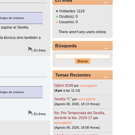
En línea
Visitantes: 1116
Oculto(s): 0
hajes de invierno.
Usuarios: 0
aspirar el Sevilla
There aren't any users online.
ía técnica sino también a
Búsqueda
En línea
Temas Recientes
Djibril SOW
por
asturgabriel
[
Ayer
a las 11:14]
hajes de invierno.
Sevilla "C"
por
asturgabriel
[Agosto 06, 2026, 18:13 Horas]
Re: Pre Temporada del Sevilla,
En línea
durante la tda. 2026-27
por
asturgabriel
[Agosto 06, 2026, 18:08 Horas]