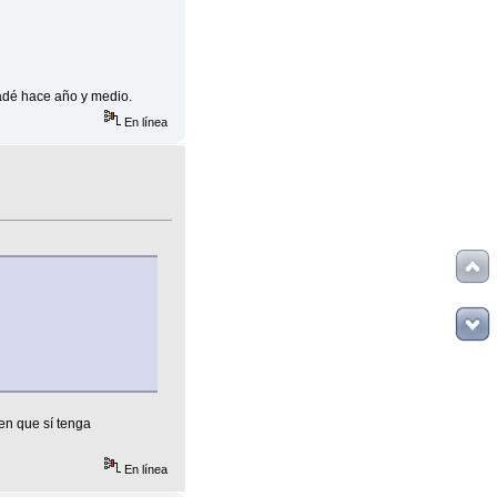
Badé hace año y medio.
En línea
ien que sí tenga
En línea