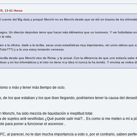
025, 13:41 Horas
s el cuento del Big data y porqué Monchi no es Monchi desde que se tiró en brazos de los informát
gos. Un director deportivo tiene que hacer más kilómetros que un turronero. Y ver futbolistas e
 la vida.
ez a la oficina, darle a la teclita, sacar unas estadísticas muy importantes, ver unos videos que
Tube???) y a la una estoy tomando cervezas.
 Sevilla desde que Monchi vino de Roma, y la actual. Con la diferencia de que uno todavía sabe 
ean y en los informáticos y el otro no tiene ni p idea ni nunca la ha tenido. Y encima se rodea d
ismo o más y tener más tiempo de ocio.
s, de los que estaban y los que iban llegando, podríamos tener la causa del desast
n Monchi, ha sido mezcla de liquidación e ineptitud total.
de sujetos anti-sevillistas ¿Qué puede salir mal?... Es como si me meten a mí a plan
ble para poner a funcionar el ascensor...
 SFC, al parecer, no le dan mucha importancia a esto o, por el contrario, saben pe