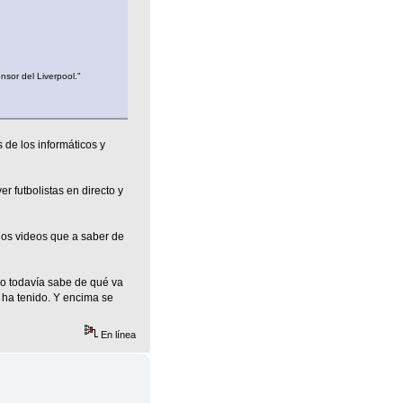
nsor del Liverpool."
 de los informáticos y
r futbolistas en directo y
unos videos que a saber de
no todavía sabe de qué va
a ha tenido. Y encima se
En línea