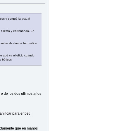
icos y porqué la actual
n directo y entrenando. En
 a saber de donde han salido
de qué va el oficio cuando
e béticos.
re de los dos últimos años
ificar para er beti,
rfectamente que en manos