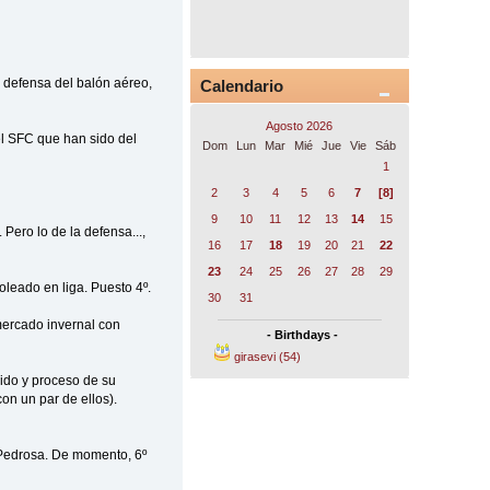
a defensa del balón aéreo,
Calendario
Agosto 2026
 el SFC que han sido del
Dom
Lun
Mar
Mié
Jue
Vie
Sáb
1
2
3
4
5
6
7
[8]
9
10
11
12
13
14
15
Pero lo de la defensa...,
16
17
18
19
20
21
22
23
24
25
26
27
28
29
leado en liga. Puesto 4º.
30
31
mercado invernal con
- Birthdays -
girasevi (54)
ido y proceso de su
on un par de ellos).
 Pedrosa. De momento, 6º