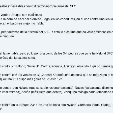
 estos indeseables como directivos/propietarios del SFC.
 verdad. Es que son malísimos.
a la hora de hacer el fuera de juego, en las coberturas, en el uno contra uno, en l
acan el balón es mejor no hablar.
la peor defensa de la historia del SFC. Y esto lo dice uno que ha visto defensas en
a ninguna.
el lamentable, pero yo lo pondría como de los 3-4 peores que yo le he visto al SFC. 
o éste del farsa, malísima.
 contra, con Bono, Navas, D. Carlos, Koundé, Acuña y Fernando. Equipo menos go
contra, con las ventas de D. Carlos y Koundé, una defensa que se reforzó en el 
j, Acuña. 6º equipo más goleado. Puesto 12º.
 contra, con Nyland (que se suele lesionar bastante), Navas (ya bastante disminu
a casi retirada), Acuña (más fuera que dentro). 7º equipo más goleado (empatado c
 contra en la jornada 23ª. Con una defensa con Nyland, Carmona, Badé, Gudelj,
º.