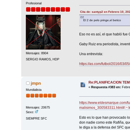
Profesional
Cita de: santyp2 en Febrero 10, 20
El 2 de pelo pringe,el betico
Eso no es así, el que habló fue 
Gaby Ruiz era periodista, inventó
Mensajes: 8904
Una entrevista:
SERGIO RAMOS, HDP
https://as.com/futbol/2016/03/
Re:PLANIFICACION TE
jmpn
«
Respuesta #383 en:
Febre
Mundialista
https://www.eldesmarque.com/fut
malisimos_300583311.html#
Mensajes: 20675
Sexo:
Esto es lo que han provocado lo
SIEMPRE SFC
don nadie como este Rafiña, qu
le diga a la defensa del SFC qu