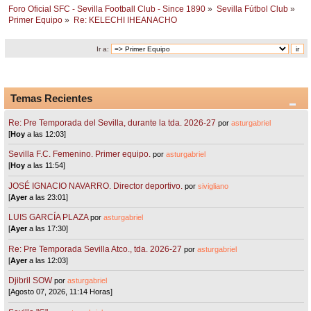
Foro Oficial SFC - Sevilla Football Club - Since 1890
»
Sevilla Fútbol Club
»
Primer Equipo
»
Re: KELECHI IHEANACHO
Ir a:
Temas Recientes
Re: Pre Temporada del Sevilla, durante la tda. 2026-27
por
asturgabriel
[
Hoy
a las 12:03]
Sevilla F.C. Femenino. Primer equipo.
por
asturgabriel
[
Hoy
a las 11:54]
JOSÉ IGNACIO NAVARRO. Director deportivo.
por
sivigliano
[
Ayer
a las 23:01]
LUIS GARCÍA PLAZA
por
asturgabriel
[
Ayer
a las 17:30]
Re: Pre Temporada Sevilla Atco., tda. 2026-27
por
asturgabriel
[
Ayer
a las 12:03]
Djibril SOW
por
asturgabriel
[Agosto 07, 2026, 11:14 Horas]