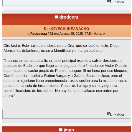
En línea
drodgom
Re: KELECHI IHEANACHO
«
Respuesta #42 en:
Agosto 25, 2025, 07:54 Horas »
Otro lastre. Este hay que endosárselo a Orta, que se lució en esto, Diego
Alonso, los delanteros, echar a Mendilibar y un largo etcétera.
"Iheanacho, con una alta ficha, es el principal escollo a salvar después del
traspaso de Badé, porque llegó como jugador libre firmado por Víctor Orta sin
bajar mucho el caché propio de Premier League. Si no fuera por ese bloqueo,
Cordón podría inscribir a Rubén Vargas y a Gabriel Suazo incluso, pero el
delantero nigeriano tiene preeminencia tras su cesión para la mitad del curso
pasado en la cola de inscripciones. Cosas de LaLiga y su muy rigorista
control financiero de los clubes. No hay forma de saltarse ese orden por
ahora."
En línea
jmpn