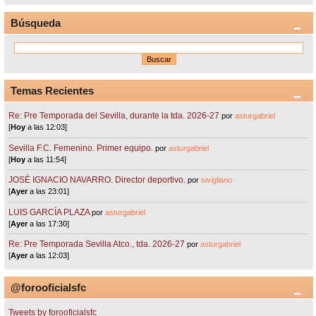
Búsqueda
Temas Recientes
Re: Pre Temporada del Sevilla, durante la tda. 2026-27
por
asturgabriel
[
Hoy
a las 12:03]
Sevilla F.C. Femenino. Primer equipo.
por
asturgabriel
[
Hoy
a las 11:54]
JOSÉ IGNACIO NAVARRO. Director deportivo.
por
sivigliano
[
Ayer
a las 23:01]
LUIS GARCÍA PLAZA
por
asturgabriel
[
Ayer
a las 17:30]
Re: Pre Temporada Sevilla Atco., tda. 2026-27
por
asturgabriel
[
Ayer
a las 12:03]
@forooficialsfc
Tweets by forooficialsfc