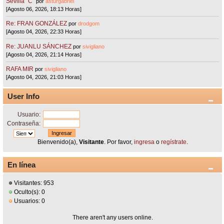
Sevilla "C"
por
asturgabriel
[Agosto 06, 2026, 18:13 Horas]
Re: FRAN GONZÁLEZ
por
drodgom
[Agosto 04, 2026, 22:33 Horas]
Re: JUANLU SÁNCHEZ
por
sivigliano
[Agosto 04, 2026, 21:14 Horas]
RAFA MIR
por
sivigliano
[Agosto 04, 2026, 21:03 Horas]
User Info
Usuario:
Contraseña:
Bienvenido(a),
Visitante
. Por favor,
ingresa
o
regístrate
.
En línea
Visitantes: 953
Oculto(s): 0
Usuarios: 0
There aren't any users online.