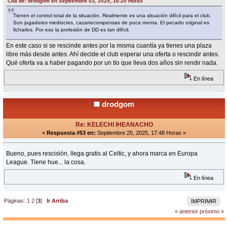
Cita de: drodgom en Septiembre 03, 2025, 16:20 Horas
Tienen el control total de la situación. Realmente es una situación difícil para el club.
Son jugadores mediocres, cazarrecompensas de poca monta. El pecado original es
ficharlos. Por eso la profesión de DD es tan difícil.
En este caso si se rescinde antes por la misma cuantía ya tienes una plaza
libre más desde antes. Ahí decide el club esperar una oferta o rescindir antes.
Qué oferta va a haber pagando por un tío que lleva dos años sin rendir nada.
En línea
drodgom
Re: KELECHI IHEANACHO
«
Respuesta #53 en:
Septiembre 25, 2025, 17:48 Horas »
Bueno, pues rescisión, llega gratis al Celtic, y ahora marca en Europa
League. Tiene hue... la cosa.
En línea
Páginas:
1
2
[
3
]
Ir Arriba
IMPRIMIR
« anterior
próximo »