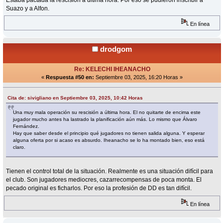
Estaba pactada la rescisión a última hora. Por eso se pudieron inscribir a
Suazo y a Alfon.
En línea
drodgom
Re: KELECHI IHEANACHO
«
Respuesta #50 en:
Septiembre 03, 2025, 16:20 Horas »
Cita de: sivigliano en Septiembre 03, 2025, 10:42 Horas
Una muy mala operación su rescisión a última hora. El no quitarte de encima este
jugador mucho antes ha lastrado la planificación aún más. Lo mismo que Álvaro
Fernández.
Hay que saber desde el principio qué jugadores no tienen salida alguna. Y esperar
alguna oferta por si acaso es absurdo. Iheanacho se lo ha montado bien, eso está
claro.
Tienen el control total de la situación. Realmente es una situación difícil para
el club. Son jugadores mediocres, cazarrecompensas de poca monta. El
pecado original es ficharlos. Por eso la profesión de DD es tan difícil.
En línea