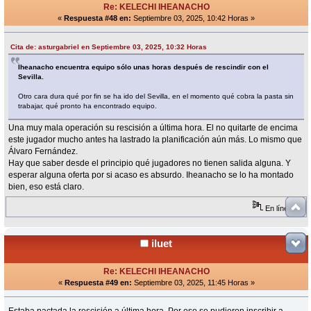
Re: KELECHI IHEANACHO
«
Respuesta #48 en:
Septiembre 03, 2025, 10:42 Horas »
Cita de: asturgabriel en Septiembre 03, 2025, 10:32 Horas
Iheanacho encuentra equipo sólo unas horas después de rescindir con el
Sevilla.
Otro cara dura qué por fin se ha ido del Sevilla, en el momento qué cobra la pasta sin
trabajar, qué pronto ha encontrado equipo.
Una muy mala operación su rescisión a última hora. El no quitarte de encima
este jugador mucho antes ha lastrado la planificación aún más. Lo mismo que
Álvaro Fernández.
Hay que saber desde el principio qué jugadores no tienen salida alguna. Y
esperar alguna oferta por si acaso es absurdo. Iheanacho se lo ha montado
bien, eso está claro.
En línea
iluet
Re: KELECHI IHEANACHO
«
Respuesta #49 en:
Septiembre 03, 2025, 11:45 Horas »