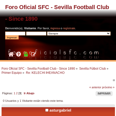
Foro Oficial SFC - Sevilla Football Club
- Since 1890
Bienvenido(a),
Visitante
. Por favor,
ingresa
o
regístrate
.
Foro Oficial SFC - Sevilla Football Club - Since 1890
»
Sevilla Fútbol Club
»
Primer Equipo
»
Re: KELECHI IHEANACHO
« anterior
próximo »
Páginas:
1
2
[
3
]
Ir Abajo
IMPRIMIR
0 Usuarios y 1 Visitante están viendo este tema.
asturgabriel