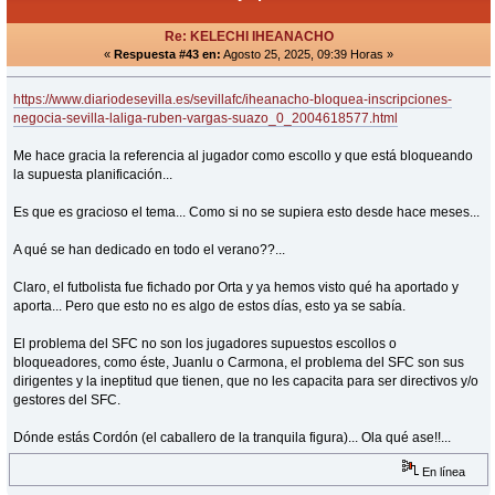
Re: KELECHI IHEANACHO
«
Respuesta #43 en:
Agosto 25, 2025, 09:39 Horas »
https://www.diariodesevilla.es/sevillafc/iheanacho-bloquea-inscripciones-
negocia-sevilla-laliga-ruben-vargas-suazo_0_2004618577.html
Me hace gracia la referencia al jugador como escollo y que está bloqueando
la supuesta planificación...
Es que es gracioso el tema... Como si no se supiera esto desde hace meses...
A qué se han dedicado en todo el verano??...
Claro, el futbolista fue fichado por Orta y ya hemos visto qué ha aportado y
aporta... Pero que esto no es algo de estos días, esto ya se sabía.
El problema del SFC no son los jugadores supuestos escollos o
bloqueadores, como éste, Juanlu o Carmona, el problema del SFC son sus
dirigentes y la ineptitud que tienen, que no les capacita para ser directivos y/o
gestores del SFC.
Dónde estás Cordón (el caballero de la tranquila figura)... Ola qué ase!!...
En línea