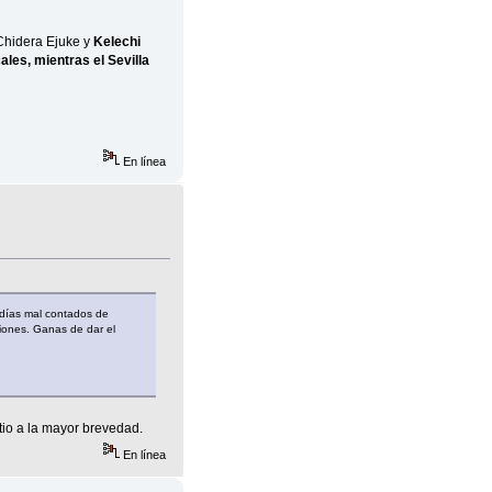
 Chidera Ejuke y
Kelechi
les, mientras el Sevilla
En línea
 días mal contados de
iones. Ganas de dar el
tio a la mayor brevedad.
En línea