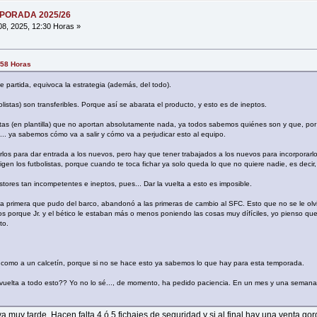
MPORADA 2025/26
08, 2025, 12:30 Horas »
:58 Horas
e partida, equivoca la estrategia (además, del todo).
listas) son transferibles. Porque así se abarata el producto, y esto es de ineptos.
istas (en plantilla) que no aportan absolutamente nada, ya todos sabemos quiénes son y que, por
... ya sabemos cómo va a salir y cómo va a perjudicar esto al equipo.
carlos para dar entrada a los nuevos, pero hay que tener trabajados a los nuevos para incorporarl
igen los futbolistas, porque cuando te toca fichar ya solo queda lo que no quiere nadie, es decir
tores tan incompetentes e ineptos, pues... Dar la vuelta a esto es imposible.
 la primera que pudo del barco, abandonó a las primeras de cambio al SFC. Esto que no se le olv
s porque Jr. y el bético le estaban más o menos poniendo las cosas muy dífíciles, yo pienso qu
to.
ta como a un calcetín, porque si no se hace esto ya sabemos lo que hay para esta temporada.
 vuelta a todo esto?? Yo no lo sé..., de momento, ha pedido paciencia. En un mes y una semana
 muy tarde. Hacen falta 4 ó 5 fichajes de seguridad y si al final hay una venta g