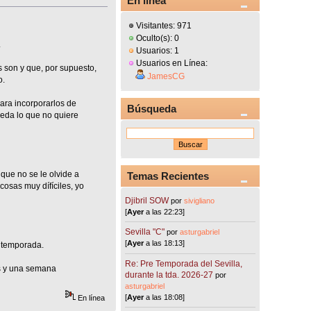
En línea
Visitantes: 971
Oculto(s): 0
.
Usuarios: 1
Usuarios en Línea:
s son y que, por supuesto,
JamesCG
o.
para incorporarlos de
Búsqueda
queda lo que no quiere
que no se le olvide a
Temas Recientes
cosas muy dífíciles, yo
Djibril SOW
por
sivigliano
[
Ayer
a las 22:23]
Sevilla "C"
por
asturgabriel
[
Ayer
a las 18:13]
a temporada.
Re: Pre Temporada del Sevilla,
es y una semana
durante la tda. 2026-27
por
asturgabriel
[
Ayer
a las 18:08]
En línea