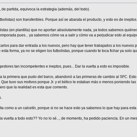
 de partida, equivoca la estrategia (además, del todo).
bolistas) son transferibles. Porque así se abarata el producto, y esto es de ineptos
olistas (en plantilla) que no aportan absolutamente nada, ya todos sabemos quiéne
 temporada pues... ya sabemos cómo va a salir y cómo va a perjudicar esto al equip
sacarlos para dar entrada a los nuevos, pero hay que tener trabajados a los nuevos 
 esta forma, ya no se eligen los futbolistas, porque cuando te toca fichar ya solo 
estores tan incompetentes e ineptos, pues... Dar la vuelta a esto es imposible.
 a la primera que pudo del barco, abandonó a las primeras de cambio al SFC. Esto 
 Que tuvo sus motivos porque Jr. y el bético le estaban más o menos poniendo las 
ero que la realidad es esta que comento.
s.
uelta como a un calcetín, porque si no se hace esto ya sabemos lo que hay para est
la vuelta a todo esto?? Yo no lo sé..., de momento, ha pedido paciencia. En un m