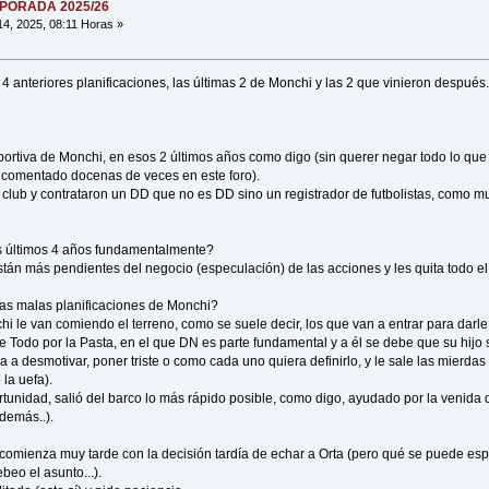
MPORADA 2025/26
14, 2025, 08:11 Horas »
4 anteriores planificaciones, las últimas 2 de Monchi y las 2 que vinieron después
portiva de Monchi, en esos 2 últimos años como digo (sin querer negar todo lo que
comentado docenas de veces en este foro).
 club y contrataron un DD que no es DD sino un registrador de futbolistas, como m
os últimos 4 años fundamentalmente?
están más pendientes del negocio (especulación) de las acciones y les quita todo el
las malas planificaciones de Monchi?
i le van comiendo el terreno, como se suele decir, los que van a entrar para darle e
 Todo por la Pasta, en el que DN es parte fundamental y a él se debe que su hijo s
a desmotivar, poner triste o como cada uno quiera definirlo, y le sale las mierdas
 la uefa).
tunidad, salió del barco lo más rápido posible, como digo, ayudado por la venida d
demás..).
e comienza muy tarde con la decisión tardía de echar a Orta (pero qué se puede espe
ebeo el asunto...).