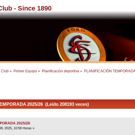
 Club - Since 1890
l Club
»
Primer Equipo
»
Planificación deportiva
»
PLANIFICACIÓN TEMPORADA
MPORADA 2025/26 (Leído 208193 veces)
MPORADA 2025/26
08, 2025, 10:58 Horas »