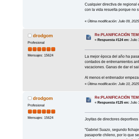
Cualquier directiva de regional e
con la vida resuelta porque no s
«
Última modificación: Julio 09, 202
Re:PLANIFICACIÓN TE
drodgom
«
Respuesta #124 en:
Julio 
Profesional
Mensajes: 15624
La mejor época del año ha pasad
contados de entrenamientos ante
vacaciones. Ganas de dar el sai
Al menos el entrenador empezar
«
Última modificación: Julio 10, 20
Re:PLANIFICACIÓN TE
drodgom
«
Respuesta #125 en:
Julio 
Profesional
Mensajes: 15624
Joyitas de directores deportivos 
"Gabriel Suazo, segundo fichaje
pasaporte chileno, por lo que s