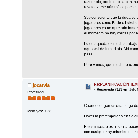
razonable, por lo que su contin
revalorizarse aún más a poco q
Soy consciente que la duda surg
jugadores como Badé o Lukebakio
jugadores yo no apretaría tanto
el momento no hay ofertas por es
Lo que queda es mucho trabajo y
aquí casi de inmediato. Ahí vam
pasa.
Pero vamos, que mucha pacienc
Re:PLANIFICACIÓN TE
jocarvia
«
Respuesta #123 en:
Julio 
Profesional
Cuando tengamos otra plaga de l
Mensajes: 9638
Hacer la pretemporada en Sevill
Estos miserables ni son capaces
con cualquier ayuntamiento u ho