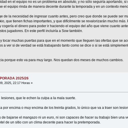
uidad en el equipo no es un problema en absoluto, y no sólo seguiría aportando, si
ue el equipo rinda de manera decente durante la temporada y en un contexto meno
e de la necesidad de ingresar cuanto antes, pero creo que donde se puede ser má
, que tienen fichas importantes, y que difícilmente se revalorizarán mucho más. P
 y cogería el dinero para poder ir haciendo el equipo del año que viene cuanto ant
tos jugadores. En este perfil incluiría a Sow también.
 tocar muchas puertas para que en el momento que lleguen las ofertas que se ace
os a ver si de verdad se está trabajando tanto como se dice o si se está simpleme
ia porque esto va para muy largo. Nos quedan dos meses de muchos cambios.
MPORADA 2025/26
09, 2025, 22:17 Horas »
esiones, que le echen la culpa a la mala suerte.
a por encima o muy encima de los treinta grados, lo único que va a traer son lesi
 de bajarse el mangazo ni un euro, ni son capaces de hacer su trabajo bien una ve
tel de un sitio con un clima decente para hacer la pretemporada.