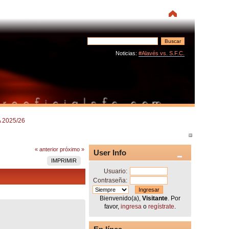
Noticias:
#Alavés vs. S.F.C.
 2025/26
« anterior
próximo »
User Info
IMPRIMIR
Usuario:
Contraseña:
Bienvenido(a),
Visitante
. Por
favor,
ingresa
o
regístrate
.