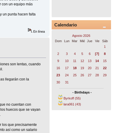
ir con un equipo más
y un punta hacen falta
Calendario
En línea
Agosto 2026
Dom
Lun
Mar
Mié
Jue
Vie
Sáb
1
2
3
4
5
6
[7]
8
9
10
11
12
13
14
15
ciones son lentas, cuando
16
17
18
19
20
21
22
l.
23
24
25
26
27
28
29
as llegarán con la
30
31
- Birthdays -
Byrkoff (55)
 que no cuentan con
lara061 (43)
 los huecos que se vayan
.
or los que precisamente
ento así como un salario