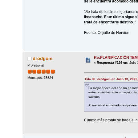
se le encuentra acomodo desde
"Se trata de los tres nigeriano
Iheanacho. Este último sigue s
trata de encontrarle destino
. "
Fuente: Orgullo de Nervión
Re:PLANIFICACIÓN TE
drodgom
«
Respuesta #126 en:
Julio 
Profesional
Mensajes: 15624
Cita de: drodgom en Julio 10, 2025
La mejor época del año ha pasado 
entrenamientos ante un equipo ing
sainete.
Al menos el entrenador empezará 
Cuanto más pronto se haga el ri