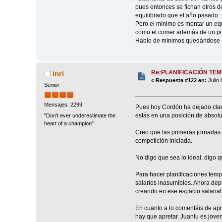
pues entonces se fichan otros d
equilibrado que el año pasado.
Pero el mínimo es montar un equ
como el comer además de un por
Hablo de mínimos quedándose Bad
Re:PLANIFICACIÓN TE
inri
«
Respuesta #122 en:
Julio 
Senior
Mensajes: 2299
Pues hoy Cordón ha dejado claro
estás en una posición de absolut
"Don't ever underestimate the
heart of a champion"
Creo que las primeras jornadas 
competición iniciada.
No digo que sea lo ideal, digo q
Para hacer planificaciones temp
salarios inasumibles. Ahora de
creando en ese espacio salarial
En cuanto a lo comentáis de apr
hay que apretar. Juanlu es joven 