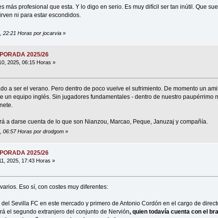
s más profesional que esta. Y lo digo en serio. Es muy difícil ser tan inútil. Que su
irven ni para estar escondidos.
5, 22:21 Horas por jocarvia
»
MPORADA 2025/26
10, 2025, 06:15 Horas »
o a ser el verano. Pero dentro de poco vuelve el sufrimiento. De momento un ami
 un equipo inglés. Sin jugadores fundamentales - dentro de nuestro paupérrimo n
nete.
á a darse cuenta de lo que son Nianzou, Marcao, Peque, Januzaj y compañía.
25, 06:57 Horas por drodgom
»
MPORADA 2025/26
11, 2025, 17:43 Horas »
varios. Eso sí, con costes muy diferentes:
 del Sevilla FC en este mercado y primero de Antonio Cordón en el cargo de directo
erá el segundo extranjero del conjunto de Nervión
, quien todavía cuenta con el br