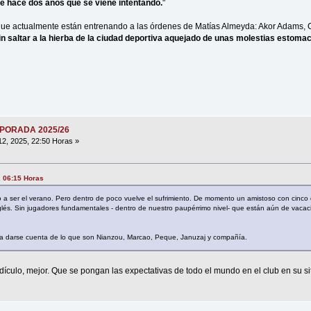
 hace dos años que se viene intentando.
"
s que actualmente están entrenando a las órdenes de Matías Almeyda: Akor Adams,
in saltar a la hierba de la ciudad deportiva aquejado de unas molestias estomaca
MPORADA 2025/26
12, 2025, 22:50 Horas »
, 06:15 Horas
a ser el verano. Pero dentro de poco vuelve el sufrimiento. De momento un amistoso con cinco
lés. Sin jugadores fundamentales - dentro de nuestro paupérrimo nivel- que están aún de vacac
a darse cuenta de lo que son Nianzou, Marcao, Peque, Januzaj y compañía.
dículo, mejor. Que se pongan las expectativas de todo el mundo en el club en su si