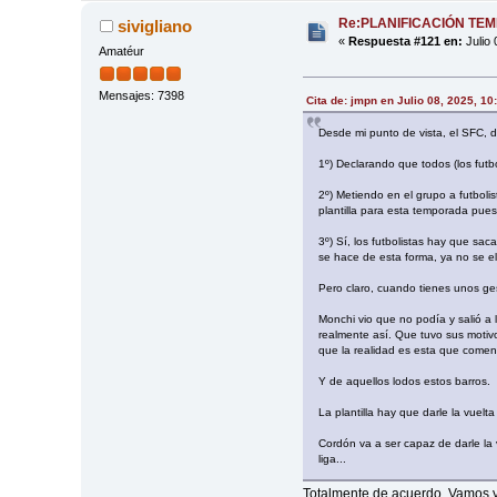
Re:PLANIFICACIÓN TE
sivigliano
«
Respuesta #121 en:
Julio 
Amatéur
Mensajes: 7398
Cita de: jmpn en Julio 08, 2025, 10
Desde mi punto de vista, el SFC, d
1º) Declarando que todos (los futbo
2º) Metiendo en el grupo a futbol
plantilla para esta temporada pues
3º) Sí, los futbolistas hay que sa
se hace de esta forma, ya no se el
Pero claro, cuando tienes unos ges
Monchi vio que no podía y salió a
realmente así. Que tuvo sus motivo
que la realidad es esta que comen
Y de aquellos lodos estos barros.
La plantilla hay que darle la vuel
Cordón va a ser capaz de darle la
liga...
Totalmente de acuerdo. Vamos ya