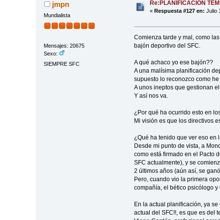
Re:PLANIFICACIÓN TE
jmpn
«
Respuesta #127 en:
Julio 
Mundialista
Comienza tarde y mal, como las 
bajón deportivo del SFC.
Mensajes: 20675
Sexo:
A qué achaco yo ese bajón??
SIEMPRE SFC
A una malísima planificación de
supuesto lo reconozco como he 
A unos ineptos que gestionan el
Y así nos va.
¿Por qué ha ocurrido esto en l
Mi visión es que los directivos 
¿Qué ha tenido que ver eso en 
Desde mi punto de vista, a Monch
como está firmado en el Pacto de
SFC actualmente), y se comienza 
2 últimos años (aún así, se ganó
Pero, cuando vio la primera opor
compañía, el bético psicólogo y 
En la actual planificación, ya s
actual del SFC!!, es que es del t