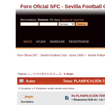
Foro Oficial SFC - Sevilla Football
Bienvenido(a),
Visitante
. Por favor,
ingresa
o
regístrate
.
INICIO
AYUDA
INGRESAR
REGISTRARSE
Foro Oficial SFC - Sevilla Football Club - Since 1890
»
Sevilla Fútbo
Páginas:
1
...
3
4
5
6
[
7
]
8
9
10
11
...
21
Ir Abajo
Autor
Tema: PLANIFICACIÓN TE
0 Usuarios y 4 Visitantes están viendo este tema.
Re:PLANIFICACIÓN TE
jmpn
«
Respuesta #120 en:
Julio 
Mundialista