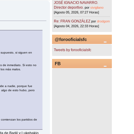
JOSÉ IGNACIO NAVARRO.
Director deportivo.
por
sivigliano
[Agosto 05, 2026, 07:27 Horas]
Re: FRAN GONZÁLEZ
por
drodgom
[Agosto 04, 2026, 22:33 Horas]
@forooficialsfc
Tweets by forooficialsfc
 supuesto, si siguen en
FB
os de inmediato. Si esto no
, los más malos.
ide a nadie, porque fue
e algo de esto hubo, pero
 comienzan los partidos de
orda de Badé y Lukebakio