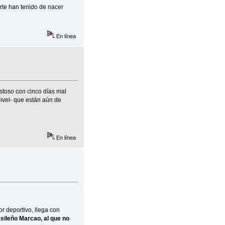
erte han tenido de nacer
En línea
stoso con cinco días mal
ivel- que están aún de
En línea
r deportivo, llega con
asileño Marcao, al que no