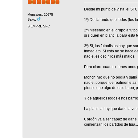
Desde mi punto de vista, el SFC,
Mensajes: 20675
1º) Declarando que todos (los fut
Sexo:
SIEMPRE SFC
2º) Metiendo en el grupo a futb
si siguen en plantilla para esta
3º) Sí, los futbolistas hay que 
inmediato. Si esto no se hace de
nadie, es decir, los más malos.
Pero claro, cuando tienes unos g
Monchi vio que no podía y salió
nadie, porque fue realmente así.
pienso que algo de esto hubo, p
Y de aquellos lodos estos barro
La plantilla hay que darle la v
Cordón va a ser capaz de darle 
comienzan los partidos de liga...