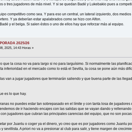
os o tres jugadores de más nivel. Y si se quedan Badé y Lukebakio pues a compet
ipo competitivo como sea. Y para eso un central, un lateral izquierdo, dos medios 
tero. Y ya deberían estar apalabrados como se hizo con Alfon.
é y el belga. Si salen éstos o uno de ellos hay que reforzar más al equipo.
MPORADA 2025/26
08, 2025, 14:43 Horas »
 que la cosa no va para largo si no para larguísimo. Si normalmente las planifica
a inferioridad en el mercado como lo está el Sevilla, la cosa se pone aún más difíci
las van a jugar jugadores que terminarán saliendo y que buena parte de las llegad
ue es lo que hay.
ranas no puedes estar tan sobrepasado en el límite y con tanta losa de jugadores
pendemos de ir haciendo encajes con las salidas que se vayan dando y rellenando
 con jugadores que cubran las principales carencias del equipo, que no son pocas
etar por Juanlu o coger ya el dinero, yo creo que es por jugadores como Juanlu p
y sevillista. A priori no va a presionar al club para salir, y tiene margen de crecimi