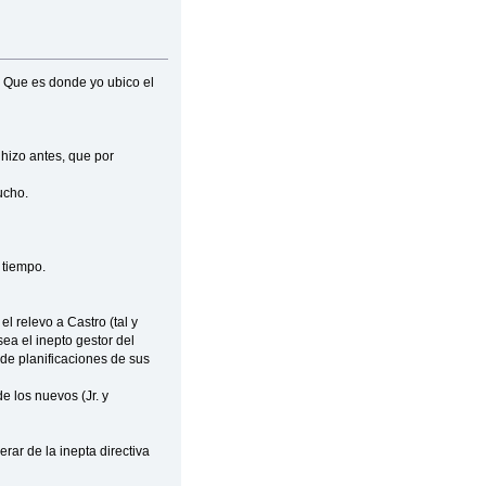
. Que es donde yo ubico el
 hizo antes, que por
ucho.
 tiempo.
l relevo a Castro (tal y
ea el inepto gestor del
 de planificaciones de sus
e los nuevos (Jr. y
rar de la inepta directiva