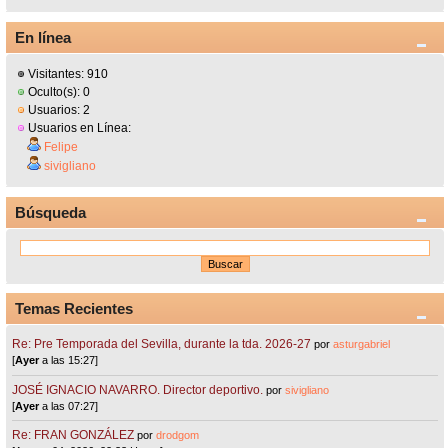
En línea
Visitantes: 910
Oculto(s): 0
Usuarios: 2
Usuarios en Línea:
Felipe
sivigliano
Búsqueda
Temas Recientes
Re: Pre Temporada del Sevilla, durante la tda. 2026-27
por
asturgabriel
[
Ayer
a las 15:27]
JOSÉ IGNACIO NAVARRO. Director deportivo.
por
sivigliano
[
Ayer
a las 07:27]
Re: FRAN GONZÁLEZ
por
drodgom