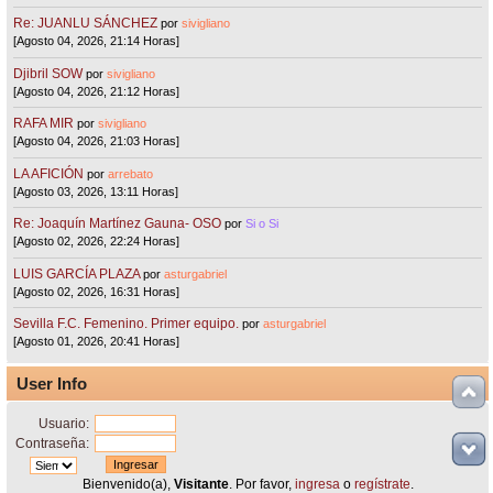
Re: JUANLU SÁNCHEZ
por
sivigliano
[Agosto 04, 2026, 21:14 Horas]
Djibril SOW
por
sivigliano
[Agosto 04, 2026, 21:12 Horas]
RAFA MIR
por
sivigliano
[Agosto 04, 2026, 21:03 Horas]
LA AFICIÓN
por
arrebato
[Agosto 03, 2026, 13:11 Horas]
Re: Joaquín Martínez Gauna- OSO
por
Si o Si
[Agosto 02, 2026, 22:24 Horas]
LUIS GARCÍA PLAZA
por
asturgabriel
[Agosto 02, 2026, 16:31 Horas]
Sevilla F.C. Femenino. Primer equipo.
por
asturgabriel
[Agosto 01, 2026, 20:41 Horas]
User Info
Usuario:
Contraseña:
Bienvenido(a),
Visitante
. Por favor,
ingresa
o
regístrate
.