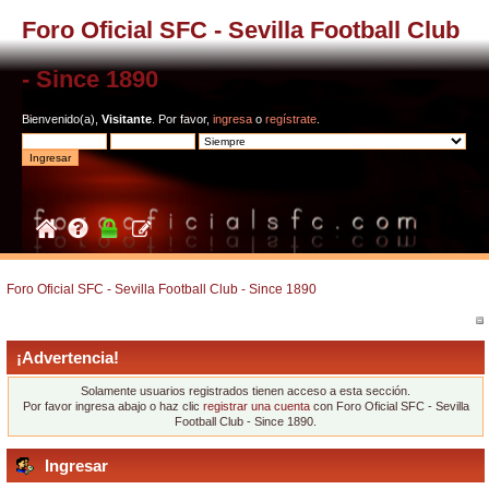
Foro Oficial SFC - Sevilla Football Club
- Since 1890
Bienvenido(a),
Visitante
. Por favor,
ingresa
o
regístrate
.
Foro Oficial SFC - Sevilla Football Club - Since 1890
¡Advertencia!
Solamente usuarios registrados tienen acceso a esta sección.
Por favor ingresa abajo o haz clic
registrar una cuenta
con Foro Oficial SFC - Sevilla
Football Club - Since 1890.
Ingresar