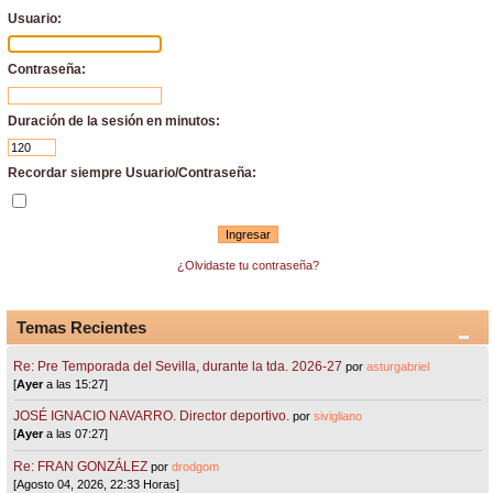
Usuario:
Contraseña:
Duración de la sesión en minutos:
Recordar siempre Usuario/Contraseña:
¿Olvidaste tu contraseña?
Temas Recientes
Re: Pre Temporada del Sevilla, durante la tda. 2026-27
por
asturgabriel
[
Ayer
a las 15:27]
JOSÉ IGNACIO NAVARRO. Director deportivo.
por
sivigliano
[
Ayer
a las 07:27]
Re: FRAN GONZÁLEZ
por
drodgom
[Agosto 04, 2026, 22:33 Horas]