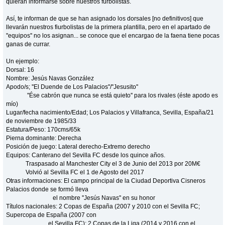
quieran informarse sobre nuestros furbolistas.
Así, te informan de que se han asignado los dorsales [no definitivos] que
llevarán nuestros fiurbolistas de la primera plantilla, pero en el apartado de
''equipos'' no los asignan... se conoce que el encargao de la faena tiene pocas
ganas de currar.
Un ejemplo:
Dorsal: 16
Nombre: Jesús Navas González
Apodo/s; ''El Duende de Los Palacios''/''Jesusito''
''Ése cabrón que nunca se está quieto'' para los rivales (éste apodo es
mío)
Lugar/fecha nacimiento/Edad; Los Palacios y Villafranca, Sevilla, España/21
de noviembre de 1985/33
Estatura/Peso: 170cms/65k
Pierna dominante: Derecha
Posición de juego: Lateral derecho-Extremo derecho
Equipos: Canterano del Sevilla FC desde los quince años.
Traspasado al Manchester City el 3 de Junio del 2013 por 20M€
Volvió al Sevilla FC el 1 de Agosto del 2017
Otras informaciones: El campo principal de la Ciudad Deportiva Cisneros
Palacios donde se formó lleva
el nombre ''Jesús Navas'' en su honor
Títulos nacionales: 2 Copas de España (2007 y 2010 con el Sevilla FC;
Supercopa de España (2007 con
el Sevilla FC); 2 Copas de la Liga (2014 y 2016 con el