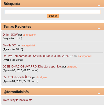
Búsqueda
Temas Recientes
Djibril SOW
por
asturgabriel
[
Hoy
a las 11:14]
Sevilla "C"
por
asturgabriel
[
Ayer
a las 18:13]
Re: Pre Temporada del Sevilla, durante la tda. 2026-27
por
asturgabriel
[
Ayer
a las 18:08]
JOSÉ IGNACIO NAVARRO. Director deportivo.
por
sivigliano
[Agosto 05, 2026, 07:27 Horas]
Re: FRAN GONZÁLEZ
por
drodgom
[Agosto 04, 2026, 22:33 Horas]
@forooficialsfc
Tweets by forooficialsfc