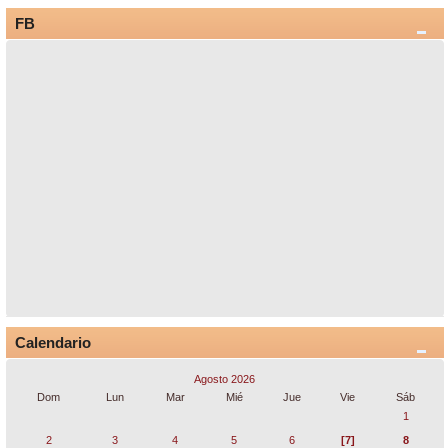
FB
Calendario
Agosto 2026
Dom
Lun
Mar
Mié
Jue
Vie
Sáb
1
2
3
4
5
6
[7]
8