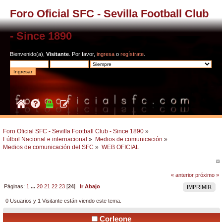
Foro Oficial SFC - Sevilla Football Club
- Since 1890
Bienvenido(a),
Visitante
. Por favor,
ingresa
o
regístrate
.
Foro Oficial SFC - Sevilla Football Club - Since 1890
»
Fútbol Nacional e internacional
»
Medios de comunicación
»
Medios de comunicación del SFC
»
WEB OFICIAL
« anterior
próximo »
Páginas:
1
...
20
21
22
23
[
24
]
Ir Abajo
IMPRIMIR
0 Usuarios y 1 Visitante están viendo este tema.
Corleone