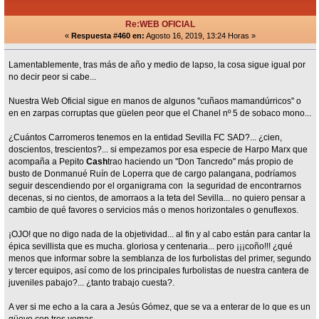
Re:WEB OFICIAL
«
Respuesta #460 en:
Agosto 16, 2019, 13:24 Horas »
Lamentablemente, tras más de año y medio de lapso, la cosa sigue igual por
no decir peor si cabe...
Nuestra Web Oficial sigue en manos de algunos ''cuñaos mamandúrricos'' o
en en zarpas corruptas que güelen peor que el Chanel nº 5 de sobaco mono...
¿Cuántos Carromeros tenemos en la entidad Sevilla FC SAD?... ¿cien,
doscientos, trescientos?... si empezamos por esa especie de Harpo Marx que
acompaña a Pepito
Cash
trao haciendo un ''Don Tancredo'' más propio de
busto de Donmanué Ruín de Loperra que de cargo palangana, podríamos
seguir descendiendo por el organigrama con la seguridad de encontrarnos
decenas, si no cientos, de amorraos a la teta del Sevilla... no quiero pensar a
cambio de qué favores o servicios más o menos horizontales o genuflexos.
¡OJO! que no digo nada de la objetividad... al fin y al cabo están para cantar la
épica sevillista que es mucha. gloriosa y centenaria... pero ¡¡¡coño!!! ¿qué
menos que informar sobre la semblanza de los furbolistas del primer, segundo
y tercer equipos, así como de los principales furbolistas de nuestra cantera de
juveniles pabajo?... ¿tanto trabajo cuesta?.
A ver si me echo a la cara a Jesús Gómez, que se va a enterar de lo que es un
güevo con tres yemas.