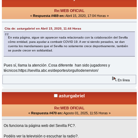
Re:WEB OFICIAL
«
Respuesta #469 en:
Abril 15, 2020, 17:04 Horas »
Cita de: asturgabriel en Abril 15, 2020, 11:44 Horas
En esta página, sigue sin aparecer nada relacionado con la colaboración del Sevilla
cómo entidad, para ayudar a combatir COVID 19. A ver si siendo pesados, se dan
cuenta los mandamases que el Sevilla no solamente crece deportivamente, también
se puede crecer en solidaridad.
Pues sí, llama la atención .Cosa diferente han sido jugadores y
técnicos:https://sevilla.abc.es/deportes/orgullodenervion/
En línea
asturgabriel
Re:WEB OFICIAL
«
Respuesta #470 en:
Agosto 01, 2025, 11:55 Horas »
Os funciona la página web del Sevilla FC?.
Podéis ver la televisión o escuchar la radio?.