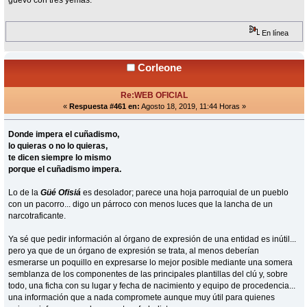
En línea
Corleone
Re:WEB OFICIAL
«
Respuesta #461 en:
Agosto 18, 2019, 11:44 Horas »
Donde impera el cuñadismo,
lo quieras o no lo quieras,
te dicen siempre lo mismo
porque el cuñadismo impera.
Lo de la
Güé Ofisiá
es desolador; parece una hoja parroquial de un pueblo
con un pacorro... digo un párroco con menos luces que la lancha de un
narcotraficante.
Ya sé que pedir información al órgano de expresión de una entidad es inútil...
pero ya que de un órgano de expresión se trata, al menos deberían
esmerarse un poquillo en expresarse lo mejor posible mediante una somera
semblanza de los componentes de las principales plantillas del clú y, sobre
todo, una ficha con su lugar y fecha de nacimiento y equipo de procedencia...
una información que a nada compromete aunque muy útil para quienes