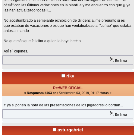
ofisiá'' con las últimas variaciones en la plantilla y me encuentro con que ¡¡¡ya
las han actualizado todas!!!...
No acostumbrado a semejante exhibición de diligencia, me pregunto si es
que estaban de vacaciones o es que han ventalnabeao al ''cuñao'' que estaba
antes al mando.
No que más que felicitar a quien lo haya hecho.
Así sí, cojones.
En línea
riky
Re:WEB OFICIAL
«
Respuesta #463 en:
Septiembre 03, 2019, 01:17 Horas »
Y ya si ponen la hora de las presentaciones de los jugadores lo bordan...
En línea
asturgabriel