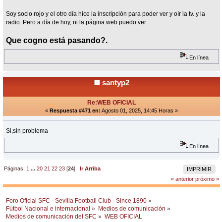
Soy socio rojo y el otro día hice la inscripción para poder ver y oír la tv. y la
radio. Pero a día de hoy, ni la página web puedo ver.
Que cogno está pasando?.
En línea
santyp2
Re:WEB OFICIAL
«
Respuesta #471 en:
Agosto 01, 2025, 14:45 Horas »
Si,sin problema
En línea
Páginas:
1
...
20
21
22
23
[
24
]
Ir Arriba
IMPRIMIR
« anterior
próximo »
Foro Oficial SFC - Sevilla Football Club - Since 1890
»
Fútbol Nacional e internacional
»
Medios de comunicación
»
Medios de comunicación del SFC
»
WEB OFICIAL