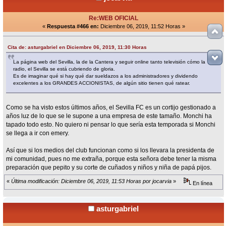
Re:WEB OFICIAL
«
Respuesta #466 en:
Diciembre 06, 2019, 11:52 Horas »
Cita de: asturgabriel en Diciembre 06, 2019, 11:30 Horas
La página web del Sevilla, la de la Cantera y seguir online tanto televisión cómo la
radio, el Sevilla se está cubriendo de gloria.
Es de imaginar qué si hay qué dar sueldazos a los administradores y dividendo
excelentes a los GRANDES ACCIONISTAS, de algún sitio tienen qué ratear.
Como se ha visto estos últimos años, el Sevilla FC es un cortijo gestionado a
años luz de lo que se le supone a una empresa de este tamaño. Monchi ha
tapado todo esto. No quiero ni pensar lo que sería esta temporada si Monchi
se llega a ir con emery.
Así que si los medios del club funcionan como si los llevara la presidenta de
mi comunidad, pues no me extraña, porque esta señora debe tener la misma
preparación que pepito y su corte de cuñados y niños y niña de papá pijos.
«
Última modificación: Diciembre 06, 2019, 11:53 Horas por jocarvia
»
En línea
asturgabriel