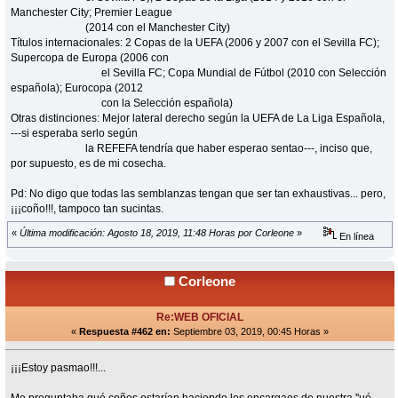
Manchester City; Premier League
(2014 con el Manchester City)
Títulos internacionales: 2 Copas de la UEFA (2006 y 2007 con el Sevilla FC);
Supercopa de Europa (2006 con
el Sevilla FC; Copa Mundial de Fútbol (2010 con Selección
española); Eurocopa (2012
con la Selección española)
Otras distinciones: Mejor lateral derecho según la UEFA de La Liga Española,
---si esperaba serlo según
la REFEFA tendría que haber esperao sentao---, inciso que,
por supuesto, es de mi cosecha.
Pd: No digo que todas las semblanzas tengan que ser tan exhaustivas... pero,
¡¡¡coño!!!, tampoco tan sucintas.
«
Última modificación: Agosto 18, 2019, 11:48 Horas por Corleone
»
En línea
Corleone
Re:WEB OFICIAL
«
Respuesta #462 en:
Septiembre 03, 2019, 00:45 Horas »
¡¡¡Estoy pasmao!!!...
Me preguntaba qué coños estarían haciendo los encargaos de nuestra ''ué