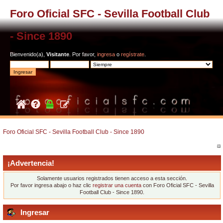
Foro Oficial SFC - Sevilla Football Club
- Since 1890
Bienvenido(a),
Visitante
. Por favor,
ingresa
o
regístrate
.
Foro Oficial SFC - Sevilla Football Club - Since 1890
¡Advertencia!
Solamente usuarios registrados tienen acceso a esta sección.
Por favor ingresa abajo o haz clic
registrar una cuenta
con Foro Oficial SFC - Sevilla
Football Club - Since 1890.
Ingresar