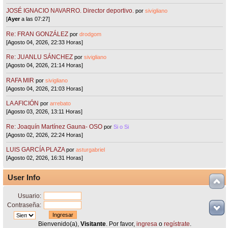
JOSÉ IGNACIO NAVARRO. Director deportivo.
por
sivigliano
[
Ayer
a las 07:27]
Re: FRAN GONZÁLEZ
por
drodgom
[Agosto 04, 2026, 22:33 Horas]
Re: JUANLU SÁNCHEZ
por
sivigliano
[Agosto 04, 2026, 21:14 Horas]
RAFA MIR
por
sivigliano
[Agosto 04, 2026, 21:03 Horas]
LA AFICIÓN
por
arrebato
[Agosto 03, 2026, 13:11 Horas]
Re: Joaquín Martínez Gauna- OSO
por
Si o Si
[Agosto 02, 2026, 22:24 Horas]
LUIS GARCÍA PLAZA
por
asturgabriel
[Agosto 02, 2026, 16:31 Horas]
User Info
Usuario:
Contraseña:
Bienvenido(a),
Visitante
. Por favor,
ingresa
o
regístrate
.