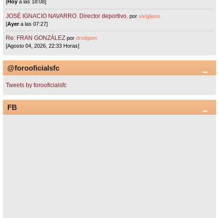
[
Hoy
a las 18:08]
JOSÉ IGNACIO NAVARRO. Director deportivo.
por
sivigliano
[
Ayer
a las 07:27]
Re: FRAN GONZÁLEZ
por
drodgom
[Agosto 04, 2026, 22:33 Horas]
@forooficialsfc
Tweets by forooficialsfc
FB