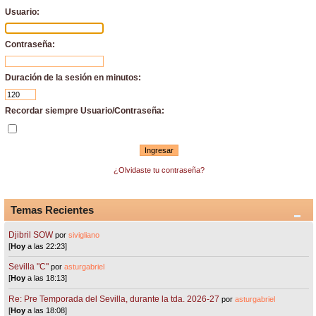
Usuario:
Contraseña:
Duración de la sesión en minutos:
Recordar siempre Usuario/Contraseña:
¿Olvidaste tu contraseña?
Temas Recientes
Djibril SOW
por
sivigliano
[
Hoy
a las 22:23]
Sevilla "C"
por
asturgabriel
[
Hoy
a las 18:13]
Re: Pre Temporada del Sevilla, durante la tda. 2026-27
por
asturgabriel
[
Hoy
a las 18:08]