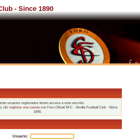
 Club - Since 1890
nte usuarios registrados tienen acceso a esta sección.
az clic
registrar una cuenta
con Foro Oficial SFC - Sevilla Football Club - Since
1890.
Usuario: