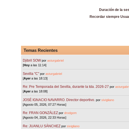
Duración de la se
Recordar siempre Usua
Temas Recientes
Djibril SOW
por
asturgabriel
[
Hoy
a las 11:14]
Sevilla "C"
por
asturgabriel
[
Ayer
a las 18:13]
Re: Pre Temporada del Sevilla, durante la tda. 2026-27
por
asturgabri
[
Ayer
a las 18:08]
JOSÉ IGNACIO NAVARRO. Director deportivo.
por
sivigliano
[Agosto 05, 2026, 07:27 Horas]
Re: FRAN GONZÁLEZ
por
drodgom
[Agosto 04, 2026, 22:33 Horas]
Re: JUANLU SÁNCHEZ
por
sivigliano