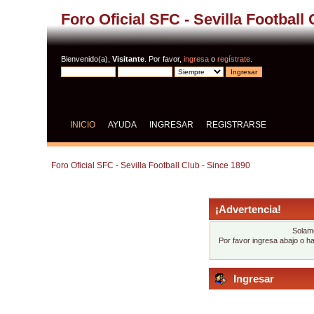
Foro Oficial SFC - Sevilla Football
Bienvenido(a),
Visitante
. Por favor,
ingresa
o
regístrate
.
INICIO
AYUDA
INGRESAR
REGISTRARSE
Foro Oficial SFC - Sevilla Football Club - Since 1890
¡Advertencia!
Solame
Por favor ingresa abajo o h
Ingresar