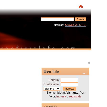
Noticias:
#Alavés vs. S.F.C.
User Info
Usuario:
Contraseña:
Bienvenido(a),
Visitante
. Por
favor,
ingresa
o
regístrate
.