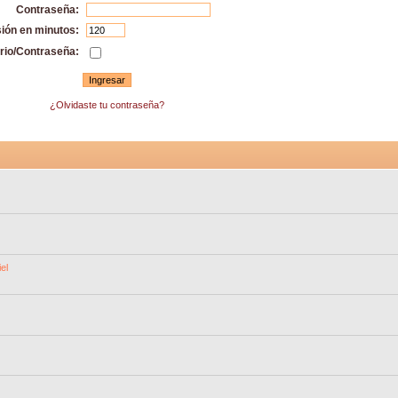
Contraseña:
sión en minutos:
rio/Contraseña:
¿Olvidaste tu contraseña?
el