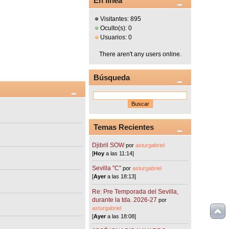
En línea
Visitantes: 895
Oculto(s): 0
Usuarios: 0
There aren't any users online.
Búsqueda
Temas Recientes
Djibril SOW
por
asturgabriel
[
Hoy
a las 11:14]
Sevilla "C"
por
asturgabriel
[
Ayer
a las 18:13]
Re: Pre Temporada del Sevilla,
durante la tda. 2026-27
por
asturgabriel
[
Ayer
a las 18:08]