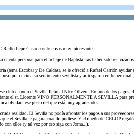
C Radio Pepe Castro contó cosas muy interesantes:
u cuenta personal para el fichaje de Baptista tras haber sido rechazados
ia (tema Escobar y De Caldas), se le ofreció a Rafael Carrión ayudar al
puso por encima su sentimiento sevillista y arriesgaron en lo personal
e ese club cuando el Sevilla fichó al Nico Olivera. En uno de los pagos, 
, mediante el sr. Llorente VINO PERSONALMENTE A SEVILLA para presen
unca olvidará ese gesto del que está muy agradecido.
cruda realidad. El Sevilla no podía afrontar los pagos a sus proveedore
 que el Sevilla le pagara cuando pudiese. Y el dueño de CELOP regaló to
o con ellos (y tal vez por eso siga con Joma...).