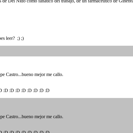
e Del Nido como fanático del trabajo, de un farmaceutico de Ginebra (S
s leer? ;) ;)
epe Castro...bueno mejor me callo.
 :D :D :D :D :D :D :D :D :D
epe Castro...bueno mejor me callo.
 :D :D :D :D :D :D :D :D :D