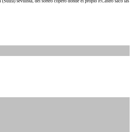
uiza) sevillista, del sorteo copero donde el propio P.Castro sacó las