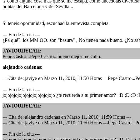
Y contó alguna cosa más que se me escapa, como anecdotas divertidas d
bolitas del Barcelona y del Sevilla...
Si teneis oportunidad, escuchad la entrevista completa.
--- Fin de la cita ---
¿Pa qué?. los MM.OO. son "basura" , No tienen nada bueno. ¿No sabe
JAVIOUHYEAH
:
Pepe Castro...Pepe Castro...bueno mejor me callo.
alejandro cadenas
:
--- Cita de: javiye en Marzo 11, 2010, 11:50 Horas ---Pepe Castro...P
--- Fin de la cita ---
jojojojojojojojojojojojojojo ¿te recuerda a tu primer amor? :D :D :D
JAVIOUHYEAH
:
--- Cita de: alejandro cadenas en Marzo 11, 2010, 11:59 Horas ---
--- Cita de: javiye en Marzo 11, 2010, 11:50 Horas ---Pepe Castro...P
--- Fin de la cita ---
jojojojojojojojojojojojojojo ¿te recuerda a tu primer amor? :D :D :D