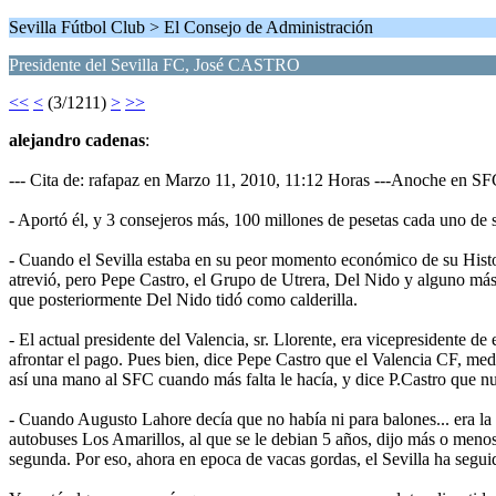
Sevilla Fútbol Club > El Consejo de Administración
Presidente del Sevilla FC, José CASTRO
<<
<
(3/1211)
>
>>
alejandro cadenas
:
--- Cita de: rafapaz en Marzo 11, 2010, 11:12 Horas ---Anoche en SF
- Aportó él, y 3 consejeros más, 100 millones de pesetas cada uno de s
- Cuando el Sevilla estaba en su peor momento económico de su Histor
atrevió, pero Pepe Castro, el Grupo de Utrera, Del Nido y alguno más 
que posteriormente Del Nido tidó como calderilla.
- El actual presidente del Valencia, sr. Llorente, era vicepresidente d
afrontar el pago. Pues bien, dice Pepe Castro que el Valencia CF
así una mano al SFC cuando más falta le hacía, y dice P.Castro que n
- Cuando Augusto Lahore decía que no había ni para balones... era la 
autobuses Los Amarillos, al que se le debian 5 años, dijo más o menos
segunda. Por eso, ahora en epoca de vacas gordas, el Sevilla ha seguid