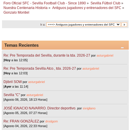
Foro Oficial SFC - Sevilla Football Club - Since 1890
»
Sevilla Fútbol Club
»
Nuestra Centenaria Historia
»
Antiguos jugadores y entrenadores del SFC
»
Gonzalo Montiel 
Ir a:
Temas Recientes
Re: Pre Temporada del Sevilla, durante la tda. 2026-27
por
asturgabriel
[
Hoy
a las 12:05]
Re: Pre Temporada Sevilla Atco., tda. 2026-27
por
asturgabriel
[
Hoy
a las 12:03]
Djibril SOW
por
asturgabriel
[
Ayer
a las 11:14]
Sevilla "C"
por
asturgabriel
[Agosto 06, 2026, 18:13 Horas]
JOSÉ IGNACIO NAVARRO. Director deportivo.
por
sivigliano
[Agosto 05, 2026, 07:27 Horas]
Re: FRAN GONZÁLEZ
por
drodgom
[Agosto 04, 2026, 22:33 Horas]