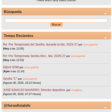
There aren't any users online.
Búsqueda
Temas Recientes
Re: Pre Temporada del Sevilla, durante la tda. 2026-27
por
asturgabriel
[
Hoy
a las 12:05]
Re: Pre Temporada Sevilla Atco., tda. 2026-27
por
asturgabriel
[
Hoy
a las 12:03]
Djibril SOW
por
asturgabriel
[
Ayer
a las 11:14]
Sevilla "C"
por
asturgabriel
[Agosto 06, 2026, 18:13 Horas]
JOSÉ IGNACIO NAVARRO. Director deportivo.
por
sivigliano
[Agosto 05, 2026, 07:27 Horas]
@forooficialsfc