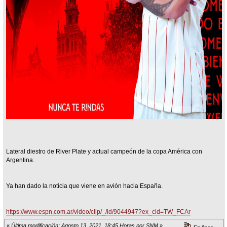
Lateral diestro de River Plate y actual campeón de la copa América con
Argentina.
Ya han dado la noticia que viene en avión hacia España.
https://www.espn.com.ar/video/clip/_/id/9044947?ex_cid=TW_FCAr
«
Última modificación: Agosto 13, 2021, 18:45 Horas por SNM
»