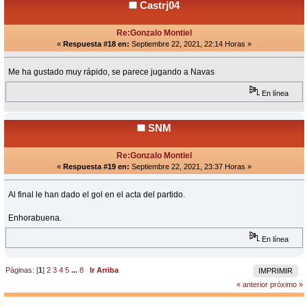
Castrj04
Re:Gonzalo Montiel
«
Respuesta #18 en:
Septiembre 22, 2021, 22:14 Horas »
Me ha gustado muy rápido, se parece jugando a Navas
En línea
SNM
Re:Gonzalo Montiel
«
Respuesta #19 en:
Septiembre 22, 2021, 23:37 Horas »
Al final le han dado el gol en el acta del partido.
Enhorabuena.
En línea
Páginas: [
1
]
2
3
4
5
...
8
Ir Arriba
IMPRIMIR
« anterior
próximo »