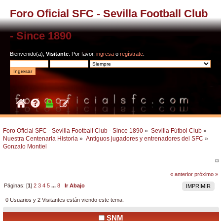
Foro Oficial SFC - Sevilla Football Club
- Since 1890
Bienvenido(a),
Visitante
. Por favor,
ingresa
o
regístrate
.
Foro Oficial SFC - Sevilla Football Club - Since 1890
»
Sevilla Fútbol Club
»
Nuestra Centenaria Historia
»
Antiguos jugadores y entrenadores del SFC
»
Gonzalo Montiel 
« anterior
próximo »
Páginas: [
1
]
2
3
4
5
...
8
Ir Abajo
IMPRIMIR
0 Usuarios y 2 Visitantes están viendo este tema.
SNM