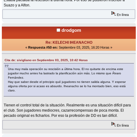
Estaba pactada la rescisión a última hora. Por eso se pudieron inscribir a
Suazo y a Alfon.
En línea
drodgom
Re: KELECHI IHEANACHO
«
Respuesta #50 en:
Septiembre 03, 2025, 16:20 Horas »
Cita de: sivigliano en Septiembre 03, 2025, 10:42 Horas
Una muy mala operación su rescisión a última hora. El no quitarte de encima este
jugador mucho antes ha lastrado la planificación aún más. Lo mismo que Álvaro
Fernández.
Hay que saber desde el principio qué jugadores no tienen salida alguna. Y esperar
alguna oferta por si acaso es absurdo. Iheanacho se lo ha montado bien, eso está
claro.
Tienen el control total de la situación. Realmente es una situación difícil para
el club. Son jugadores mediocres, cazarrecompensas de poca monta. El
pecado original es ficharlos. Por eso la profesión de DD es tan difícil.
En línea