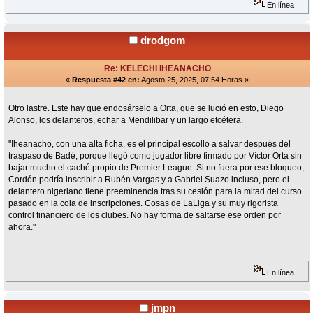
En línea
drodgom
Re: KELECHI IHEANACHO
«
Respuesta #42 en:
Agosto 25, 2025, 07:54 Horas »
Otro lastre. Este hay que endosárselo a Orta, que se lució en esto, Diego
Alonso, los delanteros, echar a Mendilibar y un largo etcétera.
"Iheanacho, con una alta ficha, es el principal escollo a salvar después del
traspaso de Badé, porque llegó como jugador libre firmado por Víctor Orta sin
bajar mucho el caché propio de Premier League. Si no fuera por ese bloqueo,
Cordón podría inscribir a Rubén Vargas y a Gabriel Suazo incluso, pero el
delantero nigeriano tiene preeminencia tras su cesión para la mitad del curso
pasado en la cola de inscripciones. Cosas de LaLiga y su muy rigorista
control financiero de los clubes. No hay forma de saltarse ese orden por
ahora."
En línea
jmpn