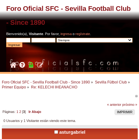
Foro Oficial SFC - Sevilla Football Club
- Since 1890
Bienvenido(a),
Visitante
. Por favor,
ingresa
o
regístrate
.
Foro Oficial SFC - Sevilla Football Club - Since 1890
»
Sevilla Fútbol Club
»
Primer Equipo
»
Re: KELECHI IHEANACHO
« anterior
próximo »
Páginas:
1
2
[
3
]
Ir Abajo
IMPRIMIR
0 Usuarios y 1 Visitante están viendo este tema.
asturgabriel