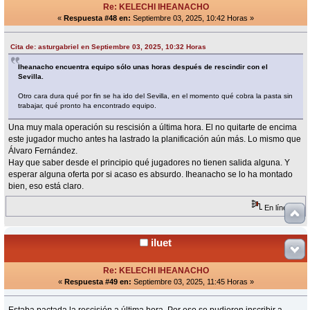
Re: KELECHI IHEANACHO
«
Respuesta #48 en:
Septiembre 03, 2025, 10:42 Horas »
Cita de: asturgabriel en Septiembre 03, 2025, 10:32 Horas
Iheanacho encuentra equipo sólo unas horas después de rescindir con el
Sevilla.
Otro cara dura qué por fin se ha ido del Sevilla, en el momento qué cobra la pasta sin
trabajar, qué pronto ha encontrado equipo.
Una muy mala operación su rescisión a última hora. El no quitarte de encima
este jugador mucho antes ha lastrado la planificación aún más. Lo mismo que
Álvaro Fernández.
Hay que saber desde el principio qué jugadores no tienen salida alguna. Y
esperar alguna oferta por si acaso es absurdo. Iheanacho se lo ha montado
bien, eso está claro.
En línea
iluet
Re: KELECHI IHEANACHO
«
Respuesta #49 en:
Septiembre 03, 2025, 11:45 Horas »