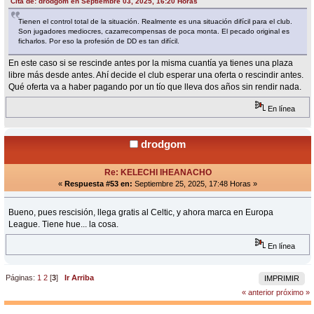
Cita de: drodgom en Septiembre 03, 2025, 16:20 Horas
Tienen el control total de la situación. Realmente es una situación difícil para el club.
Son jugadores mediocres, cazarrecompensas de poca monta. El pecado original es
ficharlos. Por eso la profesión de DD es tan difícil.
En este caso si se rescinde antes por la misma cuantía ya tienes una plaza
libre más desde antes. Ahí decide el club esperar una oferta o rescindir antes.
Qué oferta va a haber pagando por un tío que lleva dos años sin rendir nada.
En línea
drodgom
Re: KELECHI IHEANACHO
«
Respuesta #53 en:
Septiembre 25, 2025, 17:48 Horas »
Bueno, pues rescisión, llega gratis al Celtic, y ahora marca en Europa
League. Tiene hue... la cosa.
En línea
Páginas:
1
2
[
3
]
Ir Arriba
IMPRIMIR
« anterior
próximo »