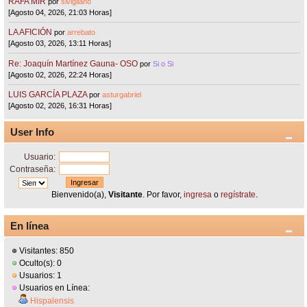
RAFA MIR
por
sivigliano
[Agosto 04, 2026, 21:03 Horas]
LA AFICIÓN
por
arrebato
[Agosto 03, 2026, 13:11 Horas]
Re: Joaquín Martínez Gauna- OSO
por
Si o Si
[Agosto 02, 2026, 22:24 Horas]
LUIS GARCÍA PLAZA
por
asturgabriel
[Agosto 02, 2026, 16:31 Horas]
User Info
Usuario:
Contraseña:
Bienvenido(a),
Visitante
. Por favor,
ingresa
o
regístrate
.
En línea
Visitantes: 850
Oculto(s): 0
Usuarios: 1
Usuarios en Línea:
Hispalensis