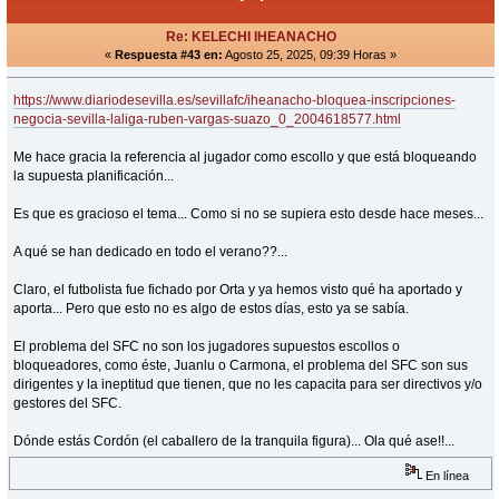
Re: KELECHI IHEANACHO
«
Respuesta #43 en:
Agosto 25, 2025, 09:39 Horas »
https://www.diariodesevilla.es/sevillafc/iheanacho-bloquea-inscripciones-
negocia-sevilla-laliga-ruben-vargas-suazo_0_2004618577.html
Me hace gracia la referencia al jugador como escollo y que está bloqueando
la supuesta planificación...
Es que es gracioso el tema... Como si no se supiera esto desde hace meses...
A qué se han dedicado en todo el verano??...
Claro, el futbolista fue fichado por Orta y ya hemos visto qué ha aportado y
aporta... Pero que esto no es algo de estos días, esto ya se sabía.
El problema del SFC no son los jugadores supuestos escollos o
bloqueadores, como éste, Juanlu o Carmona, el problema del SFC son sus
dirigentes y la ineptitud que tienen, que no les capacita para ser directivos y/o
gestores del SFC.
Dónde estás Cordón (el caballero de la tranquila figura)... Ola qué ase!!...
En línea