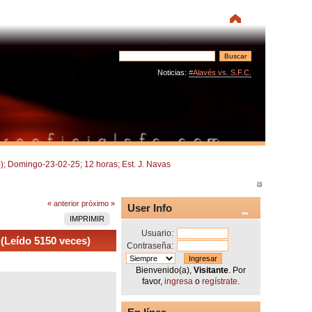
Noticias:
#Alavés vs. S.F.C.
); Domingo-23-02-25; 12 horas; Est. J. Navas
« anterior
próximo »
User Info
IMPRIMIR
Usuario:
(Leído 5150 veces)
Contraseña:
Bienvenido(a),
Visitante
. Por
favor,
ingresa
o
regístrate
.