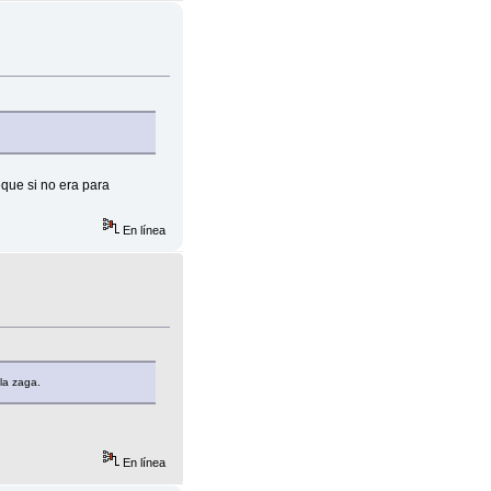
eque si no era para
En línea
la zaga.
En línea