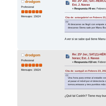
Re: 25ª Jor.; SAT.-HÉRC
drodgom
Est. J. Navas
Profesional
«
Respuesta #9 en:
Febrero 
Mensajes: 15624
Cita de: asturgabriel en Febrero 23
Al descanso se llegó con empate 
descanso Sierra sale por Manu Bu
A ver si se sabe qué tiene Manu
Re: 25ª Jor.; SAT.(1)-H
drodgom
horas; Est. J. Navas
Profesional
«
Respuesta #10 en:
Febrero
Mensajes: 15624
Cita de: santyp2 en Febrero 23, 20
Una hora para entrar al estadio co
al pasar el móvil por el detector,l
tornos,retrasos y tres puntitos má
¿Qué tal Castrín? Tiene muy bu