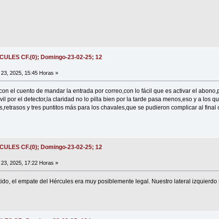
ÉRCULES CF.(0); Domingo-23-02-25; 12
23, 2025, 15:45 Horas »
 con el cuento de mandar la entrada por correo,con lo fácil que es activar el abon
l por el detector,la claridad no lo pilla bien por la tarde pasa menos,eso y a los q
s,retrasos y tres puntitos más para los chavales,que se pudieron complicar al final
ÉRCULES CF.(0); Domingo-23-02-25; 12
23, 2025, 17:22 Horas »
do, el empate del Hércules era muy posiblemente legal. Nuestro lateral izquierdo 