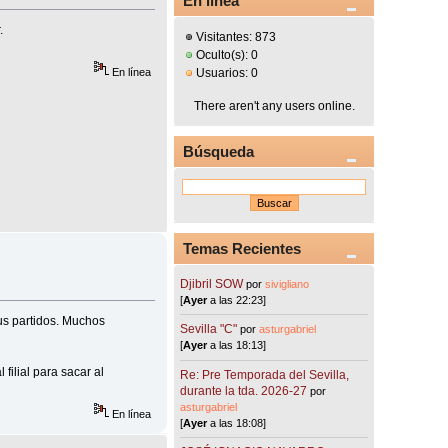
En línea
.
Visitantes: 873
Oculto(s): 0
En línea
Usuarios: 0
There aren't any users online.
Búsqueda
Temas Recientes
Djibril SOW
por
sivigliano
[
Ayer
a las 22:23]
sus partidos. Muchos
Sevilla "C"
por
asturgabriel
[
Ayer
a las 18:13]
ilial para sacar al
Re: Pre Temporada del Sevilla,
durante la tda. 2026-27
por
asturgabriel
En línea
[
Ayer
a las 18:08]