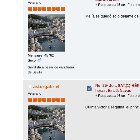
Veterano
«
Respuesta #5 en:
Febrero 
Mejía se quedó solo delante del 
Mensajes: 45762
Sexo:
Sevillista a pesar de vivir fuera
de Sevilla
Re: 25ª Jor.; SAT.(1)-H
asturgabriel
horas; Est. J. Navas
Veterano
«
Respuesta #6 en:
Febrero 
Quinta victoria seguida, el prin