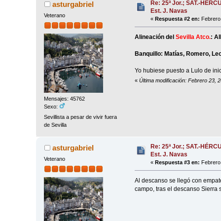
Re: 25ª Jor.; SAT.-HÉRC
asturgabriel
Est. J. Navas
Veterano
«
Respuesta #2 en:
Febrero 
Alineación del
Sevilla Atco.
: A
Banquillo: Matías, Romero, Leo
Yo hubiese puesto a Lulo de inic
«
Última modificación: Febrero 23, 2
Mensajes: 45762
Sexo:
Sevillista a pesar de vivir fuera
de Sevilla
Re: 25ª Jor.; SAT.-HÉRC
asturgabriel
Est. J. Navas
Veterano
«
Respuesta #3 en:
Febrero 
Al descanso se llegó con empat
campo, tras el descanso Sierra