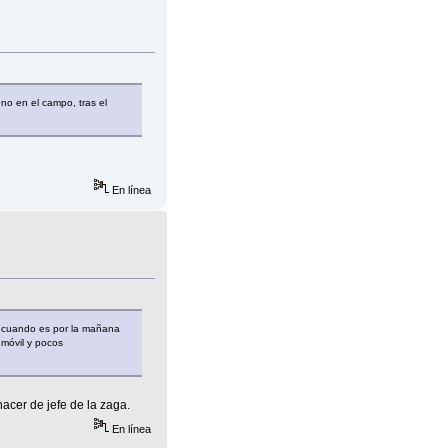
o en el campo, tras el
En línea
do cuando es por la mañana
l móvil y pocos
cer de jefe de la zaga.
En línea