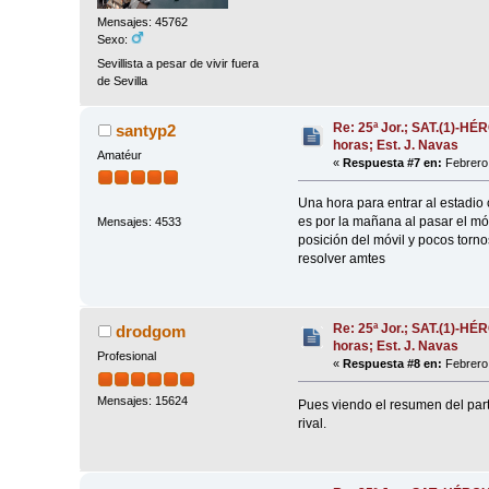
Mensajes: 45762
Sexo:
Sevillista a pesar de vivir fuera
de Sevilla
Re: 25ª Jor.; SAT.(1)-H
santyp2
horas; Est. J. Navas
Amatéur
«
Respuesta #7 en:
Febrero 
Una hora para entrar al estadio
es por la mañana al pasar el móvi
Mensajes: 4533
posición del móvil y pocos torno
resolver amtes
Re: 25ª Jor.; SAT.(1)-H
drodgom
horas; Est. J. Navas
Profesional
«
Respuesta #8 en:
Febrero 
Mensajes: 15624
Pues viendo el resumen del parti
rival.