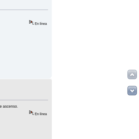
En línea
de ascenso.
En línea