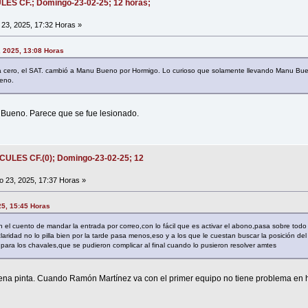
ULES CF.; Domingo-23-02-25; 12 horas;
23, 2025, 17:32 Horas »
, 2025, 13:08 Horas
a cero, el SAT. cambió a Manu Bueno por Hormigo. Lo curioso que solamente llevando Manu Buen
eno.
 Bueno. Parece que se fue lesionado.
ÉRCULES CF.(0); Domingo-23-02-25; 12
 23, 2025, 17:37 Horas »
25, 15:45 Horas
n el cuento de mandar la entrada por correo,con lo fácil que es activar el abono,pasa sobre to
a claridad no lo pilla bien por la tarde pasa menos,eso y a los que le cuestan buscar la posición de
s para los chavales,que se pudieron complicar al final cuando lo pusieron resolver amtes
ena pinta. Cuando Ramón Martínez va con el primer equipo no tiene problema en ha