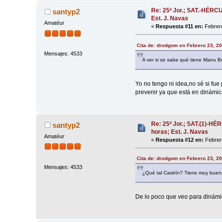
Re: 25ª Jor.; SAT.-HÉRC
santyp2
Est. J. Navas
Amatéur
«
Respuesta #11 en:
Febrero
Cita de: drodgom en Febrero 23, 2
Mensajes: 4533
A ver si se sabe qué tiene Manu B
Yo no tengo ni idea,no sé si fu
prevenir ya que está en dinámi
Re: 25ª Jor.; SAT.(1)-H
santyp2
horas; Est. J. Navas
Amatéur
«
Respuesta #12 en:
Febrero
Cita de: drodgom en Febrero 23, 2
Mensajes: 4533
¿Qué tal Castrín? Tiene muy buena
De lo poco que veo para dinámi