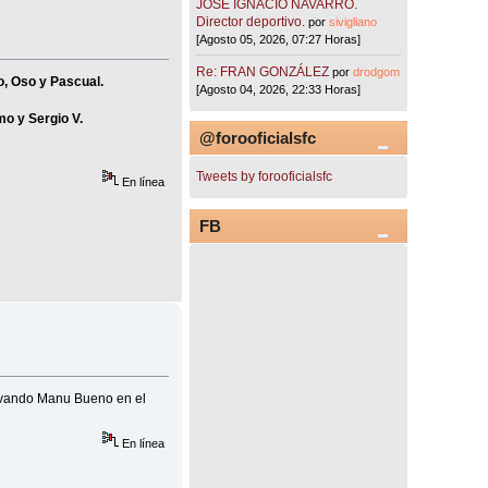
JOSÉ IGNACIO NAVARRO.
Director deportivo.
por
sivigliano
[Agosto 05, 2026, 07:27 Horas]
Re: FRAN GONZÁLEZ
por
drodgom
ro, Oso y Pascual.
[Agosto 04, 2026, 22:33 Horas]
mo y Sergio V.
@forooficialsfc
Tweets by forooficialsfc
En línea
FB
levando Manu Bueno en el
En línea