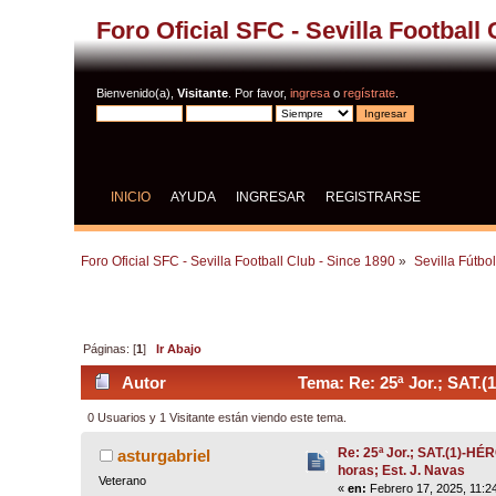
Foro Oficial SFC - Sevilla Football
Bienvenido(a),
Visitante
. Por favor,
ingresa
o
regístrate
.
INICIO
AYUDA
INGRESAR
REGISTRARSE
Foro Oficial SFC - Sevilla Football Club - Since 1890
»
Sevilla Fútbo
Páginas: [
1
]
Ir Abajo
Autor
Tema: Re: 25ª Jor.; SAT.(
0 Usuarios y 1 Visitante están viendo este tema.
Re: 25ª Jor.; SAT.(1)-H
asturgabriel
horas; Est. J. Navas
Veterano
«
en:
Febrero 17, 2025, 11:2