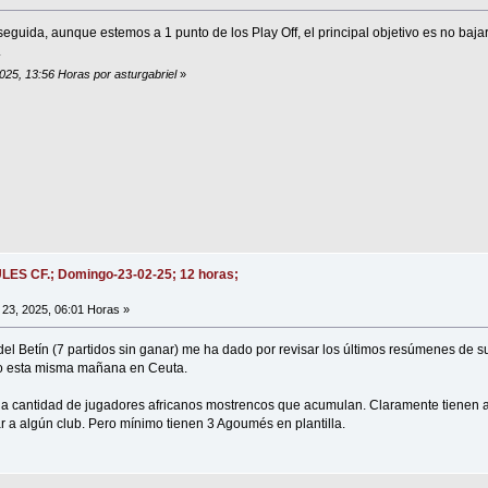
 seguida, aunque estemos a 1 punto de los Play Off, el principal objetivo es no bajar
.
2025, 13:56 Horas por asturgabriel
»
ULES CF.; Domingo-23-02-25; 12 horas;
23, 2025, 06:01 Horas »
al del Betín (7 partidos sin ganar) me ha dado por revisar los últimos resúmenes de 
imo esta misma mañana en Ceuta.
la cantidad de jugadores africanos mostrencos que acumulan. Claramente tienen al f
 a algún club. Pero mínimo tienen 3 Agoumés en plantilla.