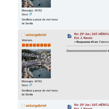
Mensajes: 45762
Sexo:
Sevillista a pesar de vivir fuera
de Sevilla
Re: 25ª Jor.; SAT.-HÉRC
asturgabriel
Est. J. Navas
Veterano
«
Respuesta #4 en:
Febrero 
Gooooooooooooooooooooool de A
Mensajes: 45762
Sexo:
Sevillista a pesar de vivir fuera
de Sevilla
Re: 25ª Jor.; SAT.-HÉRC
asturgabriel
Est. J. Navas