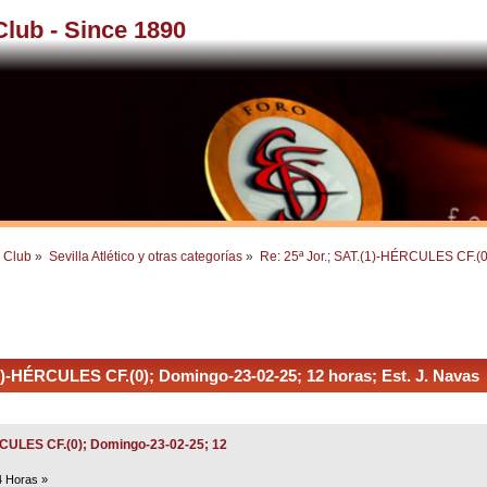
 Club - Since 1890
l Club
»
Sevilla Atlético y otras categorías
»
Re: 25ª Jor.; SAT.(1)-HÉRCULES CF.(0
1)-HÉRCULES CF.(0); Domingo-23-02-25; 12 horas; Est. J. Navas 
ÉRCULES CF.(0); Domingo-23-02-25; 12
4 Horas »