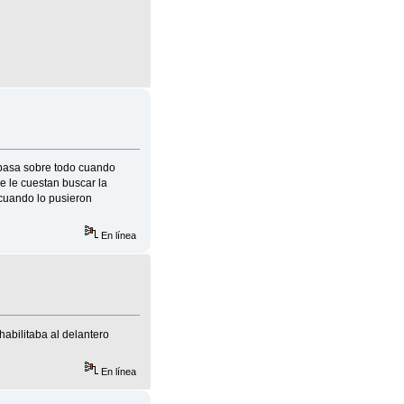
o,pasa sobre todo cuando
ue le cuestan buscar la
 cuando lo pusieron
En línea
habilitaba al delantero
En línea