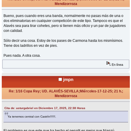
Mendizorroza
«
Respuesta #17 en:
Diciembre 17, 2025, 23:01 Horas »
Bueno, pues cuando eres una banda, normalmente no pasas más de una o
dos eliminatorias en cualquier competición de este tipo. Tampoco es que el
Alavés sea para tirar cohetes, pero si tienen más oficio y un par de jugadores
con calidad.
Sólo decir una cosa. Estoy de los pases de Carmona hasta los mismísimos.
Tiene dos ladrillos en vez de pies.
Pues nada. A otra cosa.
En línea
jmpn
Re: 1/16 Copa Rey; UD. ALAVÉS-SEVILLA;Miércoles-17-12-25; 21 h.;
Mendizorroza
«
Respuesta #18 en:
Diciembre 17, 2025, 23:04 Horas »
Cita de: asturgabriel en Diciembre 17, 2025, 22:38 Horas
Ya tenemos central con Castrín!!!!!!.
El problema es que este que ha hecho el penalti es mejor que Nianzú,