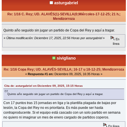
asturgabriel
Re: 1/16 C. Rey; UD. ALAVÉS(1)-SEVILLA(0;Miércoles-17-12-25; 21 h.;
Mendizorroza
«
en:
Diciembre 09, 2025, 15:15 Horas »
Quinto año seguido sin jugar un partido de Copa del Rey y aquí a tragar.
«
Última modificación: Diciembre 17, 2025, 22:56 Horas por asturgabriel
»
En
línea
sivigliano
Re: 1/16 Copa Rey; UD. ALAVÉS-SEVILLA; 16-17 u 18-12-25; Mendizorroza
«
Respuesta #1 en:
Diciembre 09, 2025, 16:35 Horas »
Cita de: asturgabriel en Diciembre 09, 2025, 15:15 Horas
Quinto año seguido sin jugar un partido de Copa del Rey y aquí a tragar.
Con 17 puntos tras 15 jornadas en liga y la plantilla plagada de bajas por
lesión, la Copa del Rey no es prioritaria. Es más puede ser hasta
contraproducente. Si el equipo está cascado con un solo partido en semana
no quiero ni imaginar un mes de enero cargado de partidos coperos.
En línea