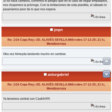
Si no hace cambios, corremos el peligro que en el caso de llegar empatados,
nos chupemos la prórroga. Con la limitaciones de esta plantilla, el sábado lo
pasaríamos peor de lo que nos espera.
En línea
jmpn
Re: 1/16 Copa Rey; UD. ALAVÉS-SEVILLA;Miércoles-17-12-25; 21 h.;
Mendizorroza
«
Respuesta #13 en:
Diciembre 17, 2025, 22:24 Horas »
Otra vez Almeyda tardando mucho en cambiar.
En línea
asturgabriel
Re: 1/16 Copa Rey; UD. ALAVÉS-SEVILLA;Miércoles-17-12-25; 21 h.;
Mendizorroza
«
Respuesta #14 en:
Diciembre 17, 2025, 22:38 Horas »
Ya tenemos central con Castrín!!!!!!.
En línea