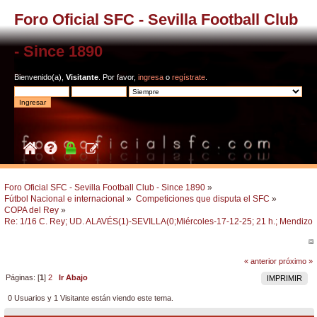
Foro Oficial SFC - Sevilla Football Club
- Since 1890
Bienvenido(a),
Visitante
. Por favor,
ingresa
o
regístrate
.
Foro Oficial SFC - Sevilla Football Club - Since 1890
»
Fútbol Nacional e internacional
»
Competiciones que disputa el SFC
»
COPA del Rey
»
Re: 1/16 C. Rey; UD. ALAVÉS(1)-SEVILLA(0;Miércoles-17-12-25; 21 h.; Mendizor
« anterior
próximo »
Páginas: [
1
]
2
Ir Abajo
IMPRIMIR
0 Usuarios y 1 Visitante están viendo este tema.