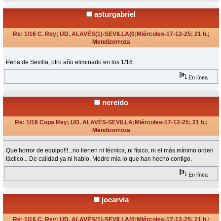
asturgabriel
Re: 1/16 C. Rey; UD. ALAVÉS(1)-SEVILLA(0;Miércoles-17-12-25; 21 h.;
Mendizorroza
«
Respuesta #15 en:
Diciembre 17, 2025, 22:56 Horas »
Pena de Sevilla, otro año eliminado en los 1/16.
En línea
nereido
Re: 1/16 Copa Rey; UD. ALAVÉS-SEVILLA;Miércoles-17-12-25; 21 h.;
Mendizorroza
«
Respuesta #16 en:
Diciembre 17, 2025, 22:57 Horas »
Que horror de equipo!!!...no tienen ni técnica, ni físico, ni el más mínimo orden
táctico... De calidad ya ni hablo. Medre mía lo que han hecho contigo.
En línea
jocarvia
Re: 1/16 C. Rey; UD. ALAVÉS(1)-SEVILLA(0;Miércoles-17-12-25; 21 h.;