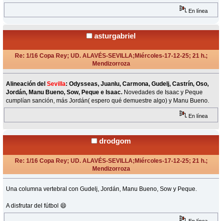
En línea
asturgabriel
Re: 1/16 Copa Rey; UD. ALAVÉS-SEVILLA;Miércoles-17-12-25; 21 h.;
Mendizorroza
«
Respuesta #6 en:
Diciembre 17, 2025, 20:35 Horas »
Alineación del
Sevilla
: Odysseas, Juanlu, Carmona, Gudelj, Castrín, Oso,
Jordán, Manu Bueno, Sow, Peque e Isaac.
Novedades de Isaac y Peque
cumplían sanción, más Jordán( espero qué demuestre algo) y Manu Bueno.
En línea
drodgom
Re: 1/16 Copa Rey; UD. ALAVÉS-SEVILLA;Miércoles-17-12-25; 21 h.;
Mendizorroza
«
Respuesta #7 en:
Diciembre 17, 2025, 21:01 Horas »
Una columna vertebral con Gudelj, Jordán, Manu Bueno, Sow y Peque.
A disfrutar del fútbol 😄