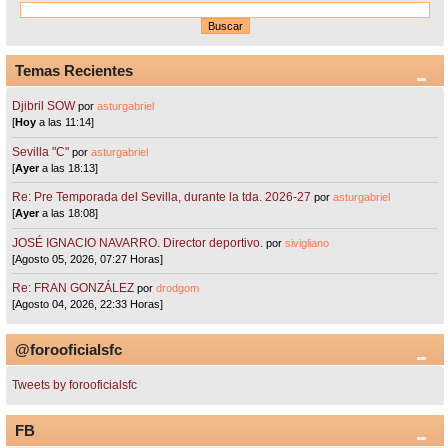
Temas Recientes
Djibril SOW
por
asturgabriel
[
Hoy
a las 11:14]
Sevilla "C"
por
asturgabriel
[
Ayer
a las 18:13]
Re: Pre Temporada del Sevilla, durante la tda. 2026-27
por
asturgabriel
[
Ayer
a las 18:08]
JOSÉ IGNACIO NAVARRO. Director deportivo.
por
sivigliano
[Agosto 05, 2026, 07:27 Horas]
Re: FRAN GONZÁLEZ
por
drodgom
[Agosto 04, 2026, 22:33 Horas]
@forooficialsfc
Tweets by forooficialsfc
FB