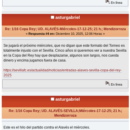
En línea
asturgabriel
Re: 1/16 Copa Rey; UD. ALAVÉS-Miércoles-17-12-25; 21 h.; Mendizorroza
«
Respuesta #4 en:
Diciembre 10, 2025, 12:06 Horas »
Se jugará el próximo miércoles, que no digan que este formato del Torneo es
totalmente injusto con el Sevilla. Cinco años si queremos ver a nuestra Sevilla
en la Copa del Rey hay que desplazarse, algunos son largos, nos cuesta
dinero y encima jugamos fuera de casa.
https://sevillafc.es/actualidad/noticias/entradas-alaves-sevilla-copa-del-rey-
2025
En línea
asturgabriel
Re: 1/16 Copa Rey; UD. ALAVÉS-SEVILLA;Miércoles-17-12-25; 21 h.;
Mendizorroza
«
Respuesta #5 en:
Diciembre 15, 2025, 21:01 Horas »
Este es el hilo del partido contra el Alavés el miércoles.