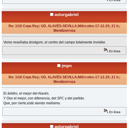
En línea
asturgabriel
Re: 1/16 Copa Rey; UD. ALAVÉS-SEVILLA;Miércoles-17-12-25; 21 h.;
Mendizorroza
«
Respuesta #8 en:
Diciembre 17, 2025, 21:20 Horas »
Vomo reseñaba drodgom, el centro del campo totalmente invisibe.
En línea
jmpn
Re: 1/16 Copa Rey; UD. ALAVÉS-SEVILLA;Miércoles-17-12-25; 21 h.;
Mendizorroza
«
Respuesta #9 en:
Diciembre 17, 2025, 21:49 Horas »
El árbitro, el mejor del Alavés.
Y Oso el mejor, con diferencia, del SFC y del partido.
Que, por cierto,está siendo malísimo.
En línea
asturgabriel