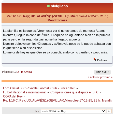
sivigliano
Re: 1/16 C. Rey; UD. ALAVÉS(1)-SEVILLA(0;Miércoles-17-12-25; 21 h.;
Mendizorroza
«
Respuesta #19 en:
Diciembre 17, 2025, 23:43 Horas »
La plantilla es la que es. Veremos a ver si no echamos de menos a Adams
mientras juegue la copa de África. El equipo ha aguantado bien en la primera
parte pero en la segunda casi no se ha llegado a puerta.
Nuestro objetivo son los 42 puntos y a Almeyda poco se le puede achacar con
lo que tiene a su disposición.
Lo mejor de hoy es que Oso se va consolidando como carrilero y poco más.
En línea
Páginas: [
1
]
2
Ir Arriba
IMPRIMIR
« anterior
próximo »
Foro Oficial SFC - Sevilla Football Club - Since 1890
»
Fútbol Nacional e internacional
»
Competiciones que disputa el SFC
»
COPA del Rey
»
Re: 1/16 C. Rey; UD. ALAVÉS(1)-SEVILLA(0;Miércoles-17-12-25; 21 h.; Mendizo
Ir a: