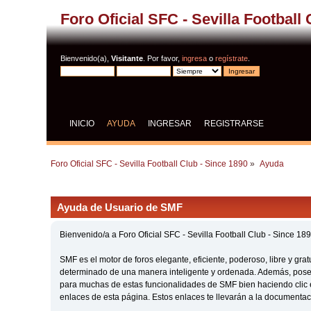
Foro Oficial SFC - Sevilla Football
Bienvenido(a),
Visitante
. Por favor,
ingresa
o
regístrate
.
INICIO
AYUDA
INGRESAR
REGISTRARSE
Foro Oficial SFC - Sevilla Football Club - Since 1890
»
Ayuda
Ayuda de Usuario de SMF
Bienvenido/a a Foro Oficial SFC - Sevilla Football Club - Since 
SMF es el motor de foros elegante, eficiente, poderoso, libre y gra
determinado de una manera inteligente y ordenada. Además, posee
para muchas de estas funcionalidades de SMF bien haciendo clic e
enlaces de esta página. Estos enlaces te llevarán a la documentaci