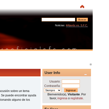
Noticias:
#Alavés vs. S.F.C.
User Info
Usuario:
Contraseña:
discusión sobre un tema
Bienvenido(a),
Visitante
. Por
. Se puede encontrar ayuda
favor,
ingresa
o
regístrate
.
cionando alguno de los