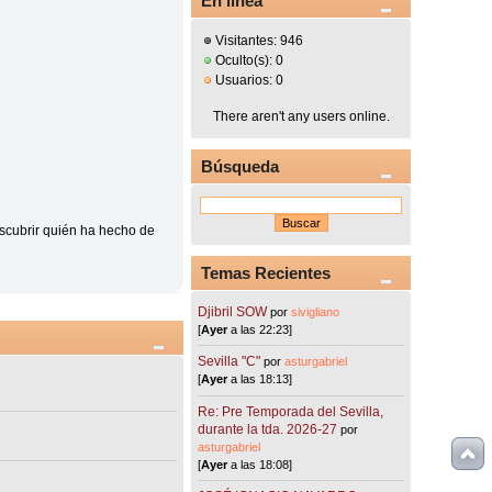
En línea
Visitantes: 946
Oculto(s): 0
Usuarios: 0
There aren't any users online.
Búsqueda
scubrir quién ha hecho de
Temas Recientes
Djibril SOW
por
sivigliano
[
Ayer
a las 22:23]
Sevilla "C"
por
asturgabriel
[
Ayer
a las 18:13]
Re: Pre Temporada del Sevilla,
durante la tda. 2026-27
por
asturgabriel
[
Ayer
a las 18:08]