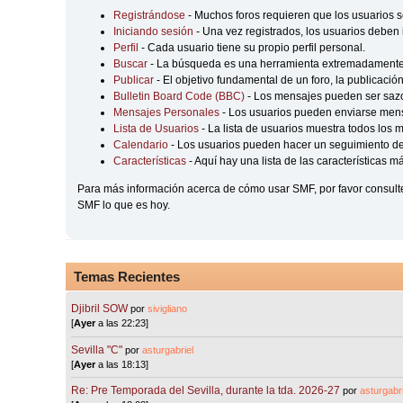
Registrándose
- Muchos foros requieren que los usuarios s
Iniciando sesión
- Una vez registrados, los usuarios deben 
Perfil
- Cada usuario tiene su propio perfil personal.
Buscar
- La búsqueda es una herramienta extremadamente ú
Publicar
- El objetivo fundamental de un foro, la publicació
Bulletin Board Code (BBC)
- Los mensajes pueden ser sa
Mensajes Personales
- Los usuarios pueden enviarse mens
Lista de Usuarios
- La lista de usuarios muestra todos los 
Calendario
- Los usuarios pueden hacer un seguimiento de
Características
- Aquí hay una lista de las características 
Para más información acerca de cómo usar SMF, por favor consult
SMF lo que es hoy.
Temas Recientes
Djibril SOW
por
sivigliano
[
Ayer
a las 22:23]
Sevilla "C"
por
asturgabriel
[
Ayer
a las 18:13]
Re: Pre Temporada del Sevilla, durante la tda. 2026-27
por
asturgabri