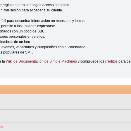
e registren para conseguir acceso completo.
iniciar sesión para acceder a su cuenta.
til para encontrar información en mensajes y temas.
n permite a los usuarios expresarse.
zonados con un poco de BBC.
ajes personales entre ellos.
miembros de un foro.
 eventos, vacaciones y cumpleaños con el calendario.
más populares de SMF.
e la
Wiki de Documentación de Simple Machines
y compruebe los
créditos
para de
el