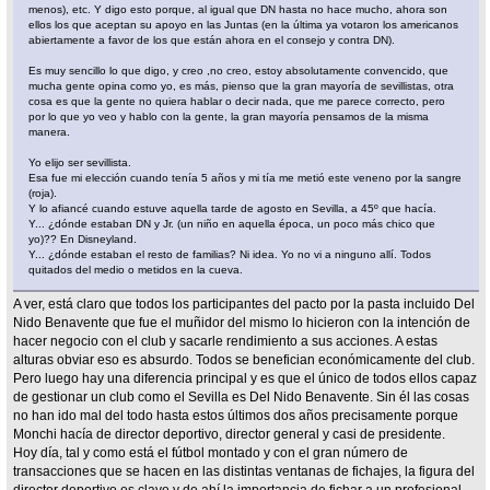
menos), etc. Y digo esto porque, al igual que DN hasta no hace mucho, ahora son
ellos los que aceptan su apoyo en las Juntas (en la última ya votaron los americanos
abiertamente a favor de los que están ahora en el consejo y contra DN).
Es muy sencillo lo que digo, y creo ,no creo, estoy absolutamente convencido, que
mucha gente opina como yo, es más, pienso que la gran mayoría de sevillistas, otra
cosa es que la gente no quiera hablar o decir nada, que me parece correcto, pero
por lo que yo veo y hablo con la gente, la gran mayoría pensamos de la misma
manera.
Yo elijo ser sevillista.
Esa fue mi elección cuando tenía 5 años y mi tía me metió este veneno por la sangre
(roja).
Y lo afiancé cuando estuve aquella tarde de agosto en Sevilla, a 45º que hacía.
Y... ¿dónde estaban DN y Jr. (un niño en aquella época, un poco más chico que
yo)?? En Disneyland.
Y... ¿dónde estaban el resto de familias? Ni idea. Yo no vi a ninguno allí. Todos
quitados del medio o metidos en la cueva.
A ver, está claro que todos los participantes del pacto por la pasta incluido Del
Nido Benavente que fue el muñidor del mismo lo hicieron con la intención de
hacer negocio con el club y sacarle rendimiento a sus acciones. A estas
alturas obviar eso es absurdo. Todos se benefician económicamente del club.
Pero luego hay una diferencia principal y es que el único de todos ellos capaz
de gestionar un club como el Sevilla es Del Nido Benavente. Sin él las cosas
no han ido mal del todo hasta estos últimos dos años precisamente porque
Monchi hacía de director deportivo, director general y casi de presidente.
Hoy día, tal y como está el fútbol montado y con el gran número de
transacciones que se hacen en las distintas ventanas de fichajes, la figura del