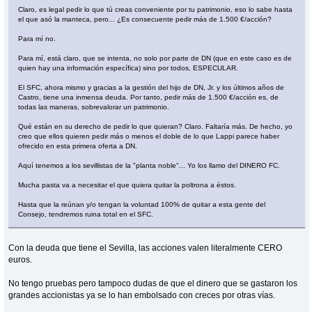
Claro, es legal pedir lo que tú creas conveniente por tu patrimonio, eso lo sabe hasta
el que asó la manteca, pero... ¿Es consecuente pedir más de 1.500 €/acción?
Para mí no.
Para mí, está claro, que se intenta, no solo por parte de DN (que en este caso es de
quien hay una información específica) sino por todos, ESPECULAR.
El SFC, ahora mismo y gracias a la gestión del hijo de DN, Jr. y los últimos años de
Castro, tiene una inmensa deuda. Por tanto, pedir más de 1.500 €/acción es, de
todas las maneras, sobrevalorar un patrimonio.
Qué están en su derecho de pedir lo que quieran? Claro. Faltaría más. De hecho, yo
creo que ellos quieren pedir más o menos el doble de lo que Lappi parece haber
ofrecido en esta primera oferta a DN.
Aquí tenemos a los sevillistas de la "planta noble"... Yo los llamo del DINERO FC.
Mucha pasta va a necesitar el que quiera quitar la poltrona a éstos.
Hasta que la reúnan y/o tengan la voluntad 100% de quitar a esta gente del
Consejo, tendremos ruina total en el SFC.
Con la deuda que tiene el Sevilla, las acciones valen literalmente CERO
euros.
No tengo pruebas pero tampoco dudas de que el dinero que se gastaron los
grandes accionistas ya se lo han embolsado con creces por otras vías.