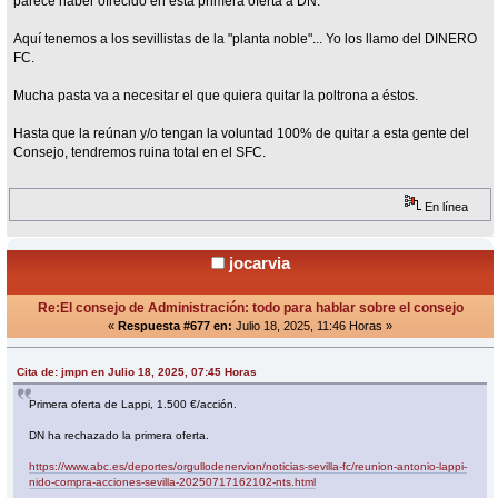
parece haber ofrecido en esta primera oferta a DN.
Aquí tenemos a los sevillistas de la "planta noble"... Yo los llamo del DINERO
FC.
Mucha pasta va a necesitar el que quiera quitar la poltrona a éstos.
Hasta que la reúnan y/o tengan la voluntad 100% de quitar a esta gente del
Consejo, tendremos ruina total en el SFC.
En línea
jocarvia
Re:El consejo de Administración: todo para hablar sobre el consejo
«
Respuesta #677 en:
Julio 18, 2025, 11:46 Horas »
Cita de: jmpn en Julio 18, 2025, 07:45 Horas
Primera oferta de Lappi, 1.500 €/acción.
DN ha rechazado la primera oferta.
https://www.abc.es/deportes/orgullodenervion/noticias-sevilla-fc/reunion-antonio-lappi-
nido-compra-acciones-sevilla-20250717162102-nts.html