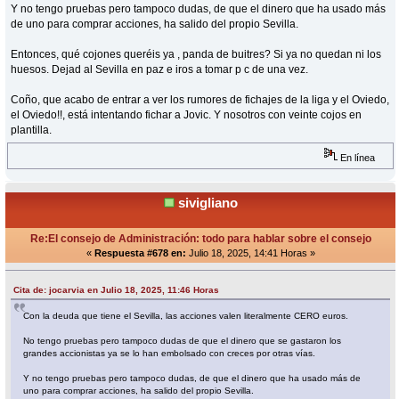
Y no tengo pruebas pero tampoco dudas, de que el dinero que ha usado más
de uno para comprar acciones, ha salido del propio Sevilla.
Entonces, qué cojones queréis ya , panda de buitres? Si ya no quedan ni los
huesos. Dejad al Sevilla en paz e iros a tomar p c de una vez.
Coño, que acabo de entrar a ver los rumores de fichajes de la liga y el Oviedo,
el Oviedo!!, está intentando fichar a Jovic. Y nosotros con veinte cojos en
plantilla.
En línea
sivigliano
Re:El consejo de Administración: todo para hablar sobre el consejo
«
Respuesta #678 en:
Julio 18, 2025, 14:41 Horas »
Cita de: jocarvia en Julio 18, 2025, 11:46 Horas
Con la deuda que tiene el Sevilla, las acciones valen literalmente CERO euros.
No tengo pruebas pero tampoco dudas de que el dinero que se gastaron los
grandes accionistas ya se lo han embolsado con creces por otras vías.
Y no tengo pruebas pero tampoco dudas, de que el dinero que ha usado más de
uno para comprar acciones, ha salido del propio Sevilla.