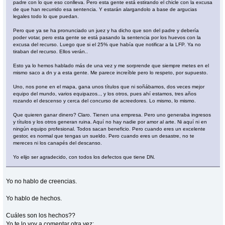
padre con lo que eso conlleva. Pero esta gente está estirando el chicle con la excusa
de que han recurrido esa sentencia. Y estarán alargandolo a base de argucias
legales todo lo que puedan.
Pero que ya se ha pronunciado un juez y ha dicho que son del padre y debería
poder votar, pero esta gente se está pasando la sentencia por los huevos con la
excusa del recurso. Luego que si el 25% que había que notificar a la LFP. Ya no
tiraban del recurso. Ellos verán..
Esto ya lo hemos hablado más de una vez y me sorprende que siempre metes en el
mismo saco a dn y a esta gente. Me parece increíble pero lo respeto, por supuesto.
Uno, nos pone en el mapa, gana unos títulos que ni soñábamos, dos veces mejor
equipo del mundo, varios equipazos.., y los otros, pues ahí estamos, tres años
rozando el descenso y cerca del concurso de acreedores. Lo mismo, lo mismo.
Que quieren ganar dinero? Claro. Tienen una empresa. Pero uno generaba ingresos
y títulos y los otros generan ruina. Aquí no hay nadie por amor al arte. Ni aquí ni en
ningún equipo profesional. Todos sacan beneficio. Pero cuando eres un excelente
gestor, es normal que tengas un sueldo. Pero cuando eres un desastre, no te
mereces ni los canapés del descanso.
Yo elijo ser agradecido, con todos los defectos que tiene DN.
Yo no hablo de creencias.
Yo hablo de hechos.
Cuáles son los hechos??
Yo te lo voy a comentar otra vez: