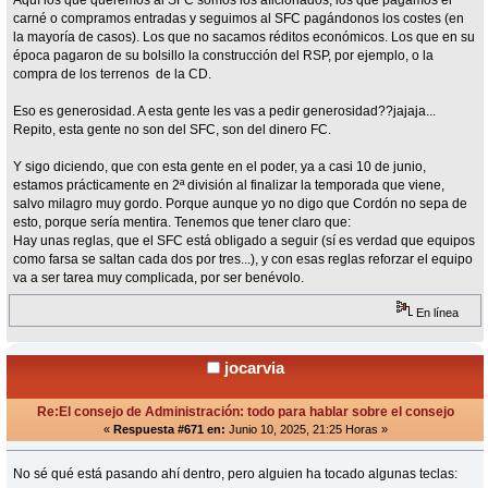
Aquí los que queremos al SFC somos los aficionados, los que pagamos el
carné o compramos entradas y seguimos al SFC pagándonos los costes (en
la mayoría de casos). Los que no sacamos réditos económicos. Los que en su
época pagaron de su bolsillo la construcción del RSP, por ejemplo, o la
compra de los terrenos de la CD.
Eso es generosidad. A esta gente les vas a pedir generosidad??jajaja...
Repito, esta gente no son del SFC, son del dinero FC.
Y sigo diciendo, que con esta gente en el poder, ya a casi 10 de junio,
estamos prácticamente en 2ª división al finalizar la temporada que viene,
salvo milagro muy gordo. Porque aunque yo no digo que Cordón no sepa de
esto, porque sería mentira. Tenemos que tener claro que:
Hay unas reglas, que el SFC está obligado a seguir (sí es verdad que equipos
como farsa se saltan cada dos por tres...), y con esas reglas reforzar el equipo
va a ser tarea muy complicada, por ser benévolo.
En línea
jocarvia
Re:El consejo de Administración: todo para hablar sobre el consejo
«
Respuesta #671 en:
Junio 10, 2025, 21:25 Horas »
No sé qué está pasando ahí dentro, pero alguien ha tocado algunas teclas: