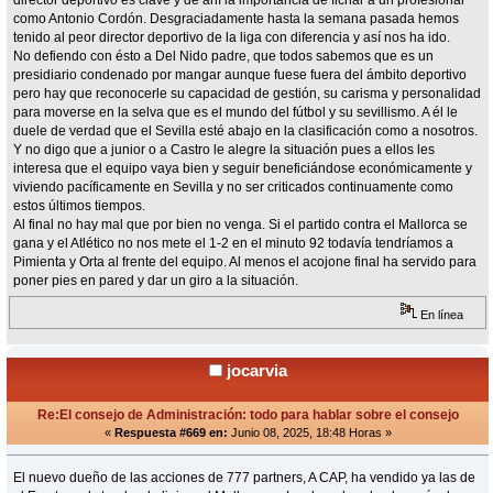
director deportivo es clave y de ahí la importancia de fichar a un profesional
como Antonio Cordón. Desgraciadamente hasta la semana pasada hemos
tenido al peor director deportivo de la liga con diferencia y así nos ha ido.
No defiendo con ésto a Del Nido padre, que todos sabemos que es un
presidiario condenado por mangar aunque fuese fuera del ámbito deportivo
pero hay que reconocerle su capacidad de gestión, su carisma y personalidad
para moverse en la selva que es el mundo del fútbol y su sevillismo. A él le
duele de verdad que el Sevilla esté abajo en la clasificación como a nosotros.
Y no digo que a junior o a Castro le alegre la situación pues a ellos les
interesa que el equipo vaya bien y seguir beneficiándose económicamente y
viviendo pacíficamente en Sevilla y no ser criticados continuamente como
estos últimos tiempos.
Al final no hay mal que por bien no venga. Si el partido contra el Mallorca se
gana y el Atlético no nos mete el 1-2 en el minuto 92 todavía tendríamos a
Pimienta y Orta al frente del equipo. Al menos el acojone final ha servido para
poner pies en pared y dar un giro a la situación.
En línea
jocarvia
Re:El consejo de Administración: todo para hablar sobre el consejo
«
Respuesta #669 en:
Junio 08, 2025, 18:48 Horas »
El nuevo dueño de las acciones de 777 partners, A CAP, ha vendido ya las de