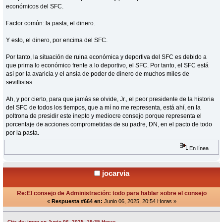
económicos del SFC.
Factor común: la pasta, el dinero.
Y esto, el dinero, por encima del SFC.
Por tanto, la situación de ruina económica y deportiva del SFC es debido a
que prima lo económico frente a lo deportivo, el SFC. Por tanto, el SFC está
así por la avaricia y el ansia de poder de dinero de muchos miles de
sevillistas.
Ah, y por cierto, para que jamás se olvide, Jr., el peor presidente de la historia
del SFC de todos los tiempos, que a mí no me representa, está ahí, en la
poltrona de presidir este inepto y mediocre consejo porque representa el
porcentaje de acciones comprometidas de su padre, DN, en el pacto de todo
por la pasta.
En línea
jocarvia
Re:El consejo de Administración: todo para hablar sobre el consejo
«
Respuesta #664 en:
Junio 06, 2025, 20:54 Horas »
Cita de: jmpn en Junio 06, 2025, 19:35 Horas