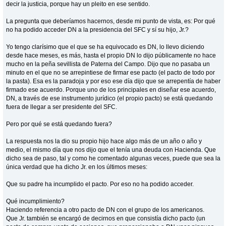
decir la justicia, porque hay un pleito en ese sentido.
La pregunta que deberíamos hacernos, desde mi punto de vista, es: Por qué
no ha podido acceder DN a la presidencia del SFC y sí su hijo, Jr.?
Yo tengo clarísimo que el que se ha equivocado es DN, lo llevo diciendo
desde hace meses, es más, hasta el propio DN lo dijo públicamente no hace
mucho en la peña sevillista de Paterna del Campo. Dijo que no pasaba un
minuto en el que no se arrepintiese de firmar ese pacto (el pacto de todo por
la pasta). Esa es la paradoja y por eso ese día dijo que se arrepentía de haber
firmado ese acuerdo. Porque uno de los principales en diseñar ese acuerdo,
DN, a través de ese instrumento jurídico (el propio pacto) se está quedando
fuera de llegar a ser presidente del SFC.
Pero por qué se está quedando fuera?
La respuesta nos la dio su propio hijo hace algo más de un año o año y
medio, el mismo día que nos dijo que el tenía una deuda con Hacienda. Que
dicho sea de paso, tal y como he comentado algunas veces, puede que sea la
única verdad que ha dicho Jr. en los últimos meses:
Que su padre ha incumplido el pacto. Por eso no ha podido acceder.
Qué incumplimiento?
Haciendo referencia a otro pacto de DN con el grupo de los americanos.
Que Jr. también se encargó de decirnos en que consistía dicho pacto (un