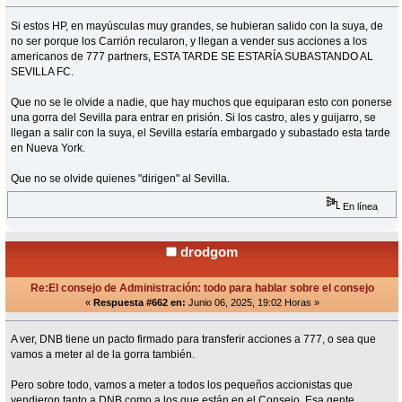
Si estos HP, en mayúsculas muy grandes, se hubieran salido con la suya, de
no ser porque los Carrión recularon, y llegan a vender sus acciones a los
americanos de 777 partners, ESTA TARDE SE ESTARÍA SUBASTANDO AL
SEVILLA FC.
Que no se le olvide a nadie, que hay muchos que equiparan esto con ponerse
una gorra del Sevilla para entrar en prisión. Si los castro, ales y guijarro, se
llegan a salir con la suya, el Sevilla estaría embargado y subastado esta tarde
en Nueva York.
Que no se olvide quienes "dirigen" al Sevilla.
En línea
drodgom
Re:El consejo de Administración: todo para hablar sobre el consejo
«
Respuesta #662 en:
Junio 06, 2025, 19:02 Horas »
A ver, DNB tiene un pacto firmado para transferir acciones a 777, o sea que
vamos a meter al de la gorra también.
Pero sobre todo, vamos a meter a todos los pequeños accionistas que
vendieron tanto a DNB como a los que están en el Consejo. Esa gente,