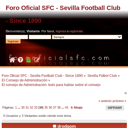
Foro Oficial SFC - Sevilla Football Club
- Since 1890
Bienvenido(a),
Visitante
. Por favor,
ingresa
o
regístrate
.
Foro Oficial SFC - Sevilla Football Club - Since 1890
»
Sevilla Fútbol Club
»
El Consejo de Administración
»
El consejo de Administración: todo para hablar sobre el consejo
« anterior
próximo »
Páginas:
1
...
30
31
32
33
[
34
]
35
36
37
38
...
43
Ir Abajo
IMPRIMIR
0 Usuarios y 3 Visitantes están viendo este tema.
drodgom