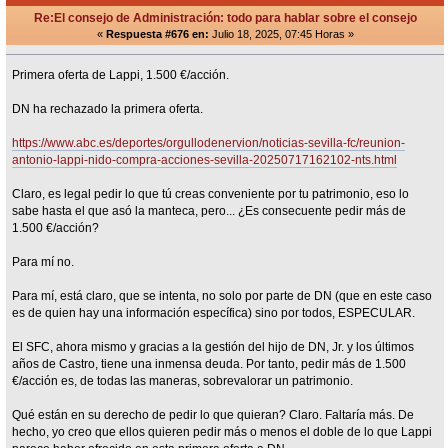
Re:El consejo de Administración: todo para hablar sobre el consejo
«
Respuesta #676 en:
Julio 18, 2025, 07:45 Horas »
Primera oferta de Lappi, 1.500 €/acción.
DN ha rechazado la primera oferta.
https://www.abc.es/deportes/orgullodenervion/noticias-sevilla-fc/reunion-
antonio-lappi-nido-compra-acciones-sevilla-20250717162102-nts.html
Claro, es legal pedir lo que tú creas conveniente por tu patrimonio, eso lo
sabe hasta el que asó la manteca, pero... ¿Es consecuente pedir más de
1.500 €/acción?
Para mí no.
Para mí, está claro, que se intenta, no solo por parte de DN (que en este caso
es de quien hay una información específica) sino por todos, ESPECULAR.
El SFC, ahora mismo y gracias a la gestión del hijo de DN, Jr. y los últimos
años de Castro, tiene una inmensa deuda. Por tanto, pedir más de 1.500
€/acción es, de todas las maneras, sobrevalorar un patrimonio.
Qué están en su derecho de pedir lo que quieran? Claro. Faltaría más. De
hecho, yo creo que ellos quieren pedir más o menos el doble de lo que Lappi