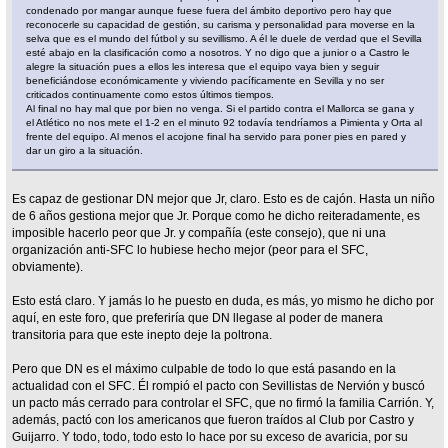
condenado por mangar aunque fuese fuera del ámbito deportivo pero hay que
reconocerle su capacidad de gestión, su carisma y personalidad para moverse en la
selva que es el mundo del fútbol y su sevillismo. A él le duele de verdad que el Sevilla
esté abajo en la clasificación como a nosotros. Y no digo que a junior o a Castro le
alegre la situación pues a ellos les interesa que el equipo vaya bien y seguir
beneficiándose económicamente y viviendo pacíficamente en Sevilla y no ser
criticados continuamente como estos últimos tiempos.
Al final no hay mal que por bien no venga. Si el partido contra el Mallorca se gana y
el Atlético no nos mete el 1-2 en el minuto 92 todavía tendríamos a Pimienta y Orta al
frente del equipo. Al menos el acojone final ha servido para poner pies en pared y
dar un giro a la situación.
Es capaz de gestionar DN mejor que Jr, claro. Esto es de cajón. Hasta un niño
de 6 años gestiona mejor que Jr. Porque como he dicho reiteradamente, es
imposible hacerlo peor que Jr. y compañía (este consejo), que ni una
organización anti-SFC lo hubiese hecho mejor (peor para el SFC,
obviamente).
Esto está claro. Y jamás lo he puesto en duda, es más, yo mismo he dicho por
aquí, en este foro, que preferiría que DN llegase al poder de manera
transitoria para que este inepto deje la poltrona.
Pero que DN es el máximo culpable de todo lo que está pasando en la
actualidad con el SFC. Él rompió el pacto con Sevillistas de Nervión y buscó
un pacto más cerrado para controlar el SFC, que no firmó la familia Carrión. Y,
además, pactó con los americanos que fueron traídos al Club por Castro y
Guijarro. Y todo, todo, todo esto lo hace por su exceso de avaricia, por su