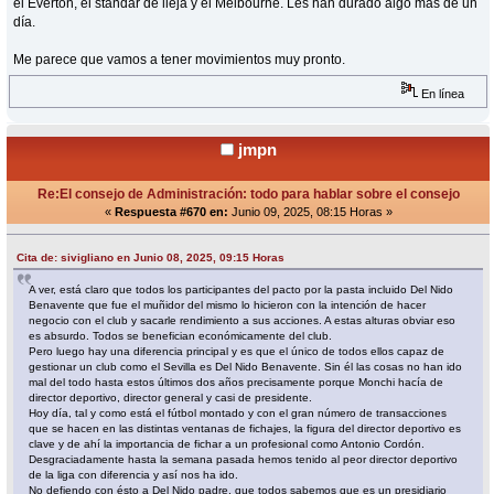
el Everton, el standar de lieja y el Melbourne. Les han durado algo más de un
día.
Me parece que vamos a tener movimientos muy pronto.
En línea
jmpn
Re:El consejo de Administración: todo para hablar sobre el consejo
«
Respuesta #670 en:
Junio 09, 2025, 08:15 Horas »
Cita de: sivigliano en Junio 08, 2025, 09:15 Horas
A ver, está claro que todos los participantes del pacto por la pasta incluido Del Nido
Benavente que fue el muñidor del mismo lo hicieron con la intención de hacer
negocio con el club y sacarle rendimiento a sus acciones. A estas alturas obviar eso
es absurdo. Todos se benefician económicamente del club.
Pero luego hay una diferencia principal y es que el único de todos ellos capaz de
gestionar un club como el Sevilla es Del Nido Benavente. Sin él las cosas no han ido
mal del todo hasta estos últimos dos años precisamente porque Monchi hacía de
director deportivo, director general y casi de presidente.
Hoy día, tal y como está el fútbol montado y con el gran número de transacciones
que se hacen en las distintas ventanas de fichajes, la figura del director deportivo es
clave y de ahí la importancia de fichar a un profesional como Antonio Cordón.
Desgraciadamente hasta la semana pasada hemos tenido al peor director deportivo
de la liga con diferencia y así nos ha ido.
No defiendo con ésto a Del Nido padre, que todos sabemos que es un presidiario