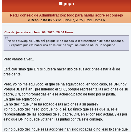
jmpn
Re:El consejo de Administración: todo para hablar sobre el consejo
«
Respuesta #665 en:
Junio 07, 2025, 07:21 Horas »
Cita de: jocarvia en Junio 06, 2025, 20:54 Horas
No te equivoques. Está ahí porque le ha robado la representación de esas acciones.
Si el padre pudiera hacer uso de lo que es suyo, no duraba ahí ni un segundo.
Pero vamos a ver...
Está clarísimo que DN si pudiera hacer uso de sus acciones estaría él de
presidente.
Pero, yo no me equivoco, el que se ha equivocado, en todo caso, es DN, no?
Porque Jr. está ahí, presidiendo el SFC, porque representa las acciones de su
padre, DN, comprometidas en ese acuerdo/pacto de todo por la pasta.
En qué me equivoco??
En no decir que Jr. le ha robado esas acciones a su padre?
Yo no puedo decir eso, porque no lo sé. Lo único que sé es que Jr. es el
representante de las acciones de su padre, DN, en el consejo actual, y es por
esto que DN no puede votar en las juntas contra este consejo.
Yo no puedo decir que esas acciones han sido robadas o no, eso lo tiene que