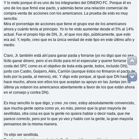
Y lo meto porque él es uno de los integrantes del DINERO FC. Porque él es
uno de los que firmó ese pacto, y además tiene una relación comercial de
compra-venta de acciones con los americanos. La prueba de esto es muy
sencilla:
Mira el porcentaje de acciones que tiene el grupo ese de los americanos
ahora y cuánto tenía al principio. Yo lo he visto aumentar desde el 5% al 14%
actual. Fue el propio hijo de DN, Jr., el que nos dijo, públicamente, que esto
era así. Y, repito, creo que es la única verdad de este tipo en este último año y
medio.
Claro, Jr. también está ahí para ganar pasta y forrarse (yo no digo que no sea
lícito ganar dinero, pero sí es ilícito para mí el especular y querer forrarse a
costa del SFC como es el objetivo de toda esta gente, todos, incluido DN),
junto con Castro, Guijarro, Alés, Carrión (aunque éstos no firmaron el pacto de
todo por la pasta, al menos), etc. Y digo esto porque, al igual que DN hasta no
hace mucho, ahora son ellos los que aceptan su apoyo en las Juntas (en la
última ya votaron los americanos abiertamente a favor de los que están ahora
en el consejo y contra DN).
Es muy sencillo lo que digo, y creo ,no creo, estoy absolutamente convencido,
que mucha gente opina como yo, es más, pienso que la gran mayoría de
sevillistas, otra cosa es que la gente no quiera hablar o decir nada, que me
parece correcto, pero por lo que yo veo y hablo con la gente, la gran mayoría
pensamos de la misma manera.
Yo elijo ser sevillista.