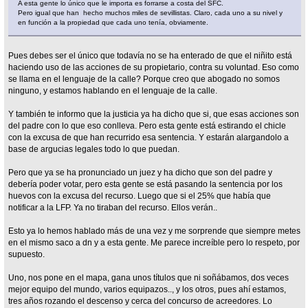
A esta gente lo único que le importa es forrarse a costa del SFC.
Pero igual que han hecho muchos miles de sevillistas. Claro, cada uno a su nivel y
en función a la propiedad que cada uno tenía, obviamente.
Pues debes ser el único que todavía no se ha enterado de que el niñito está
haciendo uso de las acciones de su propietario, contra su voluntad. Eso como
se llama en el lenguaje de la calle? Porque creo que abogado no somos
ninguno, y estamos hablando en el lenguaje de la calle.
Y también te informo que la justicia ya ha dicho que si, que esas acciones son
del padre con lo que eso conlleva. Pero esta gente está estirando el chicle
con la excusa de que han recurrido esa sentencia. Y estarán alargandolo a
base de argucias legales todo lo que puedan.
Pero que ya se ha pronunciado un juez y ha dicho que son del padre y
debería poder votar, pero esta gente se está pasando la sentencia por los
huevos con la excusa del recurso. Luego que si el 25% que había que
notificar a la LFP. Ya no tiraban del recurso. Ellos verán..
Esto ya lo hemos hablado más de una vez y me sorprende que siempre metes
en el mismo saco a dn y a esta gente. Me parece increíble pero lo respeto, por
supuesto.
Uno, nos pone en el mapa, gana unos títulos que ni soñábamos, dos veces
mejor equipo del mundo, varios equipazos.., y los otros, pues ahí estamos,
tres años rozando el descenso y cerca del concurso de acreedores. Lo