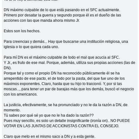
DN máximo culpable de lo que está pasando en el SFC actualmente.
Primero por desatar la guerra y segundo porque él es el dueño de las
acciones con las que manda ahora mismo Jr.
Estos son los hechos.
Para creencias y demás... Hay que buscarse una institución religiosa, una
iglesia o lo que quiera cada uno.
Para mí DN es el máximo culpable de todo el mal que acucia al SFC.
Y Jr., es fruto de ese mal. Porque, además, utiliza sus propias acciones (las de
DN).
Porque tal y como el propio DN ha reconocido públicamente él se ha
arrepentido de ese pacto, el de todo por la pasta, del que fue uno de los
máximos exponentes. Claro, hasta que su hijo lo traicionó. Y, por si las
moscas..., para tener un par de barajas más que los demás, buscó el negocio
con los americanos.
La justicia, efectivamente, se ha pronunciado y no le da la razón a DN, de
momento.
Tú sabes por qué sé yo que no le ha dado la razón??
Pues muy sencillo, es solo un detalle insignificante (ironía on).. NO PUEDE
VOTAR EN LAS JUNTAS DE ACCIONISTAS CONTRA EL CONSEJO.
Claro que meto en el mismo saco a DN y a esta gente.