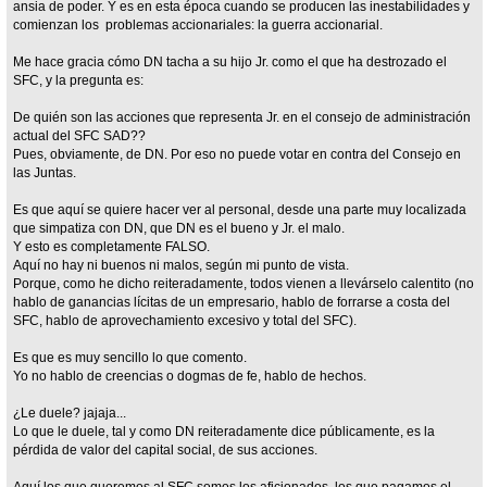
ansia de poder. Y es en esta época cuando se producen las inestabilidades y
comienzan los problemas accionariales: la guerra accionarial.
Me hace gracia cómo DN tacha a su hijo Jr. como el que ha destrozado el
SFC, y la pregunta es:
De quién son las acciones que representa Jr. en el consejo de administración
actual del SFC SAD??
Pues, obviamente, de DN. Por eso no puede votar en contra del Consejo en
las Juntas.
Es que aquí se quiere hacer ver al personal, desde una parte muy localizada
que simpatiza con DN, que DN es el bueno y Jr. el malo.
Y esto es completamente FALSO.
Aquí no hay ni buenos ni malos, según mi punto de vista.
Porque, como he dicho reiteradamente, todos vienen a llevárselo calentito (no
hablo de ganancias lícitas de un empresario, hablo de forrarse a costa del
SFC, hablo de aprovechamiento excesivo y total del SFC).
Es que es muy sencillo lo que comento.
Yo no hablo de creencias o dogmas de fe, hablo de hechos.
¿Le duele? jajaja...
Lo que le duele, tal y como DN reiteradamente dice públicamente, es la
pérdida de valor del capital social, de sus acciones.