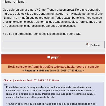
mismo, lo mismo.
Que quieren ganar dinero? Claro. Tienen una empresa. Pero uno generaba
ingresos y títulos y los otros generan ruina. Aquí no hay nadie por amor al arte.
Ni aquí ni en ningún equipo profesional. Todos sacan beneficio. Pero cuando
eres un excelente gestor, es normal que tengas un sueldo. Pero cuando eres
un desastre, no te mereces ni los canapés del descanso.
Yo elijo ser agradecido, con todos los defectos que tiene DN.
En línea
jmpn
Re:El consejo de Administración: todo para hablar sobre el consejo
«
Respuesta #667 en:
Junio 08, 2025, 07:47 Horas »
Cita de: jocarvia en Junio 07, 2025, 17:31 Horas
Pues debes ser el único que todavía no se ha enterado de que el niñito está
haciendo uso de las acciones de su propietario, contra su voluntad. Eso como se
llama en el lenguaje de la calle? Porque creo que abogado no somos ninguno, y
estamos hablando en el lenguaje de la calle.
Y también te informo que la justicia ya ha dicho que si, que esas acciones son del