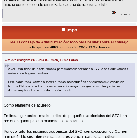
mucha gente, es donde empieza la cadena de traición al club.
En línea
jmpn
Re:El consejo de Administración: todo para hablar sobre el consejo
«
Respuesta #663 en:
Junio 06, 2025, 19:35 Horas »
Cita de: drodgom en Junio 06, 2025, 19:02 Horas
A ver, DNB tiene un pacto firmado para transferir acciones a 777, o sea que vamos a
meter al de la gorra también.
Pero sobre todo, vamos a meter a todos los pequeños accionistas que vendieron
tanto a DNB como a los que están en el Consejo. Esa gente, mucha gente, es
donde empieza la cadena de traición al club.
Completamente de acuerdo.
En líneas generales, muchos miles de pequeños accionistas del SFC han
preferido ganar pasta a mantener sus acciones.
Por otro lado, los máximos accionistas del SFC, con excepción de Carrión,
han preferido sus intereses particulares y pactar para sacar réditos