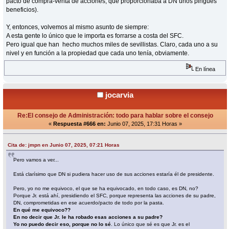
pacto de compra-venta de acciones, que proporcionaba a DN unos pingues
beneficios).
Y, entonces, volvemos al mismo asunto de siempre:
A esta gente lo único que le importa es forrarse a costa del SFC.
Pero igual que han hecho muchos miles de sevillistas. Claro, cada uno a su
nivel y en función a la propiedad que cada uno tenía, obviamente.
En línea
jocarvia
Re:El consejo de Administración: todo para hablar sobre el consejo
«
Respuesta #666 en:
Junio 07, 2025, 17:31 Horas »
Cita de: jmpn en Junio 07, 2025, 07:21 Horas
Pero vamos a ver...
Está clarísimo que DN si pudiera hacer uso de sus acciones estaría él de presidente.
Pero, yo no me equivoco, el que se ha equivocado, en todo caso, es DN, no?
Porque Jr. está ahí, presidiendo el SFC, porque representa las acciones de su padre,
DN, comprometidas en ese acuerdo/pacto de todo por la pasta.
En qué me equivoco??
En no decir que Jr. le ha robado esas acciones a su padre?
Yo no puedo decir eso, porque no lo sé
. Lo único que sé es que Jr. es el