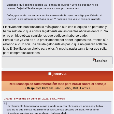
Entonces, qué cojones queréis ya , panda de buitres? Si ya no quedan ni los
huesos. Dejad al Sevilla en paz e iros a tomar p c de una vez.
Coño, que acabo de entrar a ver los rumores de fichajes de la liga y el Oviedo, el
Oviedo!!, está intentando fichar a Jovic. Y nosotros con veinte cojos en plantilla.
Efectivamente han trincado lo más grande aún con el equipo en pérdidas y
hablo solo de lo que consta legalmente en las cuentas oficiales del club. No
entro en hipotéticas comisiones que pudiesen haberse dado.
Pero lo que yo veo es que precisamente por haber ingresos recurrentes aún
estando el club con una deuda galopante es por lo que no quieren soltar la
teta. El Sevilla es un chollo para ellos. Y mucha pasta van a tener que soltar
para comprar las acciones.
En línea
jocarvia
Re:El consejo de Administración: todo para hablar sobre el consejo
«
Respuesta #679 en:
Julio 18, 2025, 18:05 Horas »
Cita de: sivigliano en Julio 18, 2025, 14:41 Horas
Efectivamente han trincado lo más grande aún con el equipo en pérdidas y hablo
solo de lo que consta legalmente en las cuentas oficiales del club. No entro en
hipotéticas comisiones que pudiesen haberse dado.