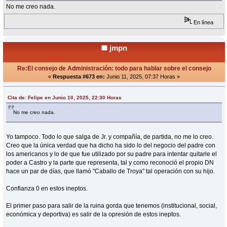
No me creo nada.
En línea
jmpn
Re:El consejo de Administración: todo para hablar sobre el consejo
«
Respuesta #673 en:
Junio 11, 2025, 07:37 Horas »
Cita de: Felipe en Junio 10, 2025, 22:30 Horas
No me creo nada.
Yo tampoco. Todo lo que salga de Jr. y compañía, de partida, no me lo creo.
Creo que la única verdad que ha dicho ha sido lo del negocio del padre con
los americanos y lo de que fue utilizado por su padre para intentar quitarle el
poder a Castro y la parte que representa, tal y como reconoció el propio DN
hace un par de días, que llamó "Caballo de Troya" tal operación con su hijo.
Confianza 0 en estos ineptos.
El primer paso para salir de la ruina gorda que tenemos (institucional, social,
económica y deportiva) es salir de la opresión de estos ineptos.