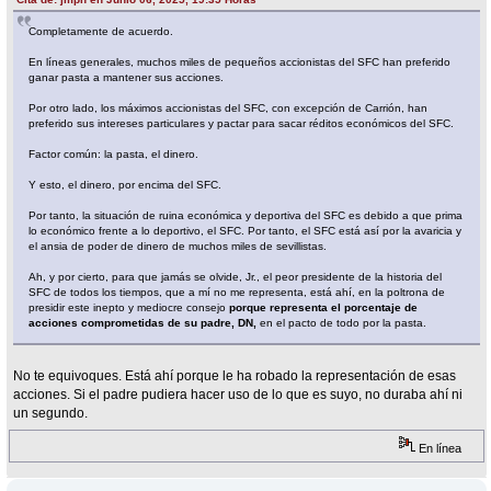
Completamente de acuerdo.
En líneas generales, muchos miles de pequeños accionistas del SFC han preferido
ganar pasta a mantener sus acciones.
Por otro lado, los máximos accionistas del SFC, con excepción de Carrión, han
preferido sus intereses particulares y pactar para sacar réditos económicos del SFC.
Factor común: la pasta, el dinero.
Y esto, el dinero, por encima del SFC.
Por tanto, la situación de ruina económica y deportiva del SFC es debido a que prima
lo económico frente a lo deportivo, el SFC. Por tanto, el SFC está así por la avaricia y
el ansia de poder de dinero de muchos miles de sevillistas.
Ah, y por cierto, para que jamás se olvide, Jr., el peor presidente de la historia del
SFC de todos los tiempos, que a mí no me representa, está ahí, en la poltrona de
presidir este inepto y mediocre consejo
porque representa el porcentaje de
acciones comprometidas de su padre, DN,
en el pacto de todo por la pasta.
No te equivoques. Está ahí porque le ha robado la representación de esas
acciones. Si el padre pudiera hacer uso de lo que es suyo, no duraba ahí ni
un segundo.
En línea