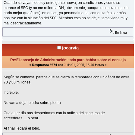
Cuando se vayan todos y entre gente nueva, en condiciones y como se
merece el SFC (y no me refiero a DN, obviamente, aunque reconozco que lo
haría mejor que éstos), entonces, yo personalmente, comenzaré a ser más
positivo con la situación del SFC. Mientras esto no se dé, el tema viene muy
mal desgraciadamente.
En línea
jocarvia
Re:El consejo de Administración: todo para hablar sobre el consejo
«
Respuesta #674 en:
Julio 01, 2025, 15:46 Horas »
Según se comenta, parece que se cierra la temporada con un déficit de entre
70 y 80 millones.
Increíble.
No van a dejar piedra sobre piedra.
Cualquier día nos despertamos con la noticia del concurso de
acreedores......o peor.
Al final llegará el lobo.