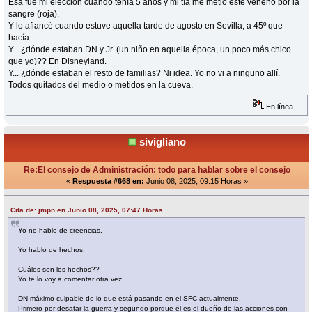
Esa fue mi elección cuando tenía 5 años y mi tía me metió este veneno por la
sangre (roja).
Y lo afiancé cuando estuve aquella tarde de agosto en Sevilla, a 45º que
hacía.
Y... ¿dónde estaban DN y Jr. (un niño en aquella época, un poco más chico
que yo)?? En Disneyland.
Y... ¿dónde estaban el resto de familias? Ni idea. Yo no vi a ninguno allí.
Todos quitados del medio o metidos en la cueva.
En línea
sivigliano
Re:El consejo de Administración: todo para hablar sobre el consejo
«
Respuesta #668 en:
Junio 08, 2025, 09:15 Horas »
Cita de: jmpn en Junio 08, 2025, 07:47 Horas
Yo no hablo de creencias.
Yo hablo de hechos.
Cuáles son los hechos??
Yo te lo voy a comentar otra vez:
DN máximo culpable de lo que está pasando en el SFC actualmente.
Primero por desatar la guerra y segundo porque él es el dueño de las acciones con