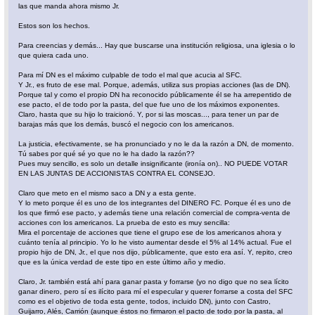
las que manda ahora mismo Jr.
Estos son los hechos.
Para creencias y demás... Hay que buscarse una institución religiosa, una iglesia o lo
que quiera cada uno.
Para mí DN es el máximo culpable de todo el mal que acucia al SFC.
Y Jr., es fruto de ese mal. Porque, además, utiliza sus propias acciones (las de DN).
Porque tal y como el propio DN ha reconocido públicamente él se ha arrepentido de
ese pacto, el de todo por la pasta, del que fue uno de los máximos exponentes.
Claro, hasta que su hijo lo traicionó. Y, por si las moscas..., para tener un par de
barajas más que los demás, buscó el negocio con los americanos.
La justicia, efectivamente, se ha pronunciado y no le da la razón a DN, de momento.
Tú sabes por qué sé yo que no le ha dado la razón??
Pues muy sencillo, es solo un detalle insignificante (ironía on).. NO PUEDE VOTAR
EN LAS JUNTAS DE ACCIONISTAS CONTRA EL CONSEJO.
Claro que meto en el mismo saco a DN y a esta gente.
Y lo meto porque él es uno de los integrantes del DINERO FC. Porque él es uno de
los que firmó ese pacto, y además tiene una relación comercial de compra-venta de
acciones con los americanos. La prueba de esto es muy sencilla:
Mira el porcentaje de acciones que tiene el grupo ese de los americanos ahora y
cuánto tenía al principio. Yo lo he visto aumentar desde el 5% al 14% actual. Fue el
propio hijo de DN, Jr., el que nos dijo, públicamente, que esto era así. Y, repito, creo
que es la única verdad de este tipo en este último año y medio.
Claro, Jr. también está ahí para ganar pasta y forrarse (yo no digo que no sea lícito
ganar dinero, pero sí es ilícito para mí el especular y querer forrarse a costa del SFC
como es el objetivo de toda esta gente, todos, incluido DN), junto con Castro,
Guijarro, Alés, Carrión (aunque éstos no firmaron el pacto de todo por la pasta, al