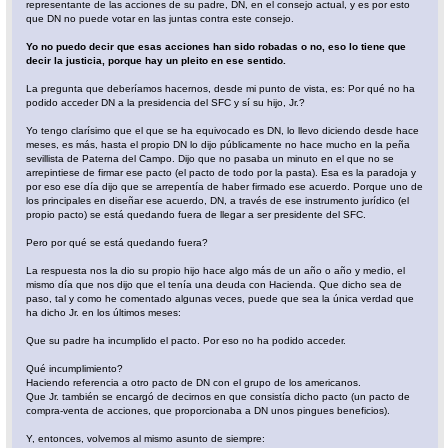
representante de las acciones de su padre, DN, en el consejo actual, y es por esto
que DN no puede votar en las juntas contra este consejo.
Yo no puedo decir que esas acciones han sido robadas o no, eso lo tiene que
decir la justicia, porque hay un pleito en ese sentido.
La pregunta que deberíamos hacernos, desde mi punto de vista, es: Por qué no ha
podido acceder DN a la presidencia del SFC y sí su hijo, Jr.?
Yo tengo clarísimo que el que se ha equivocado es DN, lo llevo diciendo desde hace
meses, es más, hasta el propio DN lo dijo públicamente no hace mucho en la peña
sevillista de Paterna del Campo. Dijo que no pasaba un minuto en el que no se
arrepintiese de firmar ese pacto (el pacto de todo por la pasta). Esa es la paradoja y
por eso ese día dijo que se arrepentía de haber firmado ese acuerdo. Porque uno de
los principales en diseñar ese acuerdo, DN, a través de ese instrumento jurídico (el
propio pacto) se está quedando fuera de llegar a ser presidente del SFC.
Pero por qué se está quedando fuera?
La respuesta nos la dio su propio hijo hace algo más de un año o año y medio, el
mismo día que nos dijo que el tenía una deuda con Hacienda. Que dicho sea de
paso, tal y como he comentado algunas veces, puede que sea la única verdad que
ha dicho Jr. en los últimos meses:
Que su padre ha incumplido el pacto. Por eso no ha podido acceder.
Qué incumplimiento?
Haciendo referencia a otro pacto de DN con el grupo de los americanos.
Que Jr. también se encargó de decirnos en que consistía dicho pacto (un pacto de
compra-venta de acciones, que proporcionaba a DN unos pingues beneficios).
Y, entonces, volvemos al mismo asunto de siempre: