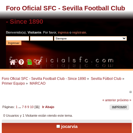
Foro Oficial SFC - Sevilla Football Club
- Since 1890
Bienvenido(a),
Visitante
. Por favor,
ingresa
o
regístrate
.
Foro Oficial SFC - Sevilla Football Club - Since 1890
»
Sevilla Fútbol Club
»
Primer Equipo
»
MARCAO
« anterior
próximo »
Páginas:
1
...
7
8
9
10
[
11
]
Ir Abajo
IMPRIMIR
0 Usuarios y 1 Visitante están viendo este tema.
jocarvia