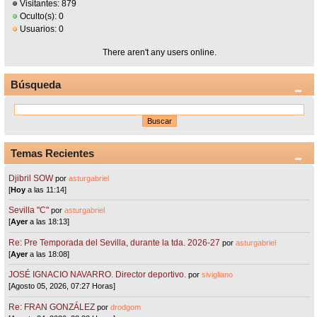
Visitantes: 879
Oculto(s): 0
Usuarios: 0
There aren't any users online.
Búsqueda
Temas Recientes
Djibril SOW
por
asturgabriel
[
Hoy
a las 11:14]
Sevilla "C"
por
asturgabriel
[
Ayer
a las 18:13]
Re: Pre Temporada del Sevilla, durante la tda. 2026-27
por
asturgabriel
[
Ayer
a las 18:08]
JOSÉ IGNACIO NAVARRO. Director deportivo.
por
sivigliano
[Agosto 05, 2026, 07:27 Horas]
Re: FRAN GONZÁLEZ
por
drodgom