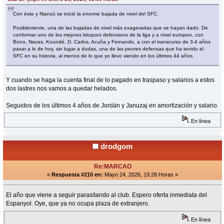
Con éste y Nianzú se inició la enorme bajada de nivel del SFC.
Posiblemente, una de las bajadas de nivel más exageradas que se hayan dado. De
conformar uno de los mejores bloques defensivos de la liga y a nivel europeo, con
Bono, Navas, Koundé, D. Carlos, Acuña y Fernando, a con el transcurso de 3-4 años
pasar a lo de hoy, sin lugar a dudas, una de las peores defensas que ha tenido el
SFC en su historia, al menos de lo que yo llevo viendo en los últimos 44 años.
Y cuando se haga la cuenta final de lo pagado en traspaso y salarios a estos
dos lastres nos vamos a quedar helados.
Seguidos de los últimos 4 años de Jordán y Januzaj en amortización y salario.
En línea
drodgom
Re:MARCAO
«
Respuesta #210 en:
Mayo 24, 2026, 19:28 Horas »
El año que viene a seguir parasitando al club. Espero oferta inmediata del
Espanyol. Oye, que ya no ocupa plaza de extranjero.
En línea