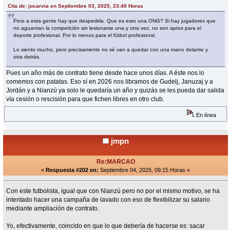
Cita de: jocarvia en Septiembre 03, 2025, 23:40 Horas
Pero a esta gente hay que despedirla. Que es esto una ONG? Si hay jugadores que
no aguantan la competición sin lesionarse una y otra vez, no son aptos para el
deporte profesional. Por lo menos para el fútbol profesional.
Lo siento mucho, pero precisamente no sé van a quedar con una mano delante y
otra detrás.
Pues un año más de contrato tiene desde hace unos días. A éste nos lo
comemos con patatas. Eso sí en 2026 nos libramos de Gudelj, Januzaj y a
Jordán y a Nianzú ya solo le quedaría un año y quizás se les pueda dar salida
vía cesión o rescisión para que fichen libres en otro club.
En línea
jmpn
Re:MARCAO
«
Respuesta #202 en:
Septiembre 04, 2025, 09:15 Horas »
Con este futbolista, igual que con Nianzú pero no por el mismo motivo, se ha
intentado hacer una campaña de lavado con eso de flexibilizar su salario
mediante ampliación de contrato.
Yo, efectivamente, coincido en que lo que debería de hacerse es: sacar