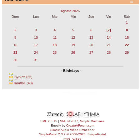
Agosto 2026
Dom
Lun
Mar
Mié
Jue
Vie
Sáb
1
2
3
4
5
6
[7]
8
9
10
11
12
13
14
15
16
17
18
19
20
21
22
23
24
25
26
27
28
29
30
31
- Birthdays -
Byrkoff (55)
lara061 (43)
SMF 2.0.15
|
SMF © 2017
,
Simple Machines
Enotify by
CreateAForum.com
Simple Audio Video Embedder
SimplePortal 2.3.7 © 2008-2026, SimplePortal
RSS
WAP2