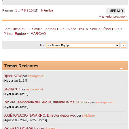
Páginas:
1
...
7
8
9
10
[
11
]
Ir Arriba
IMPRIMIR
« anterior
próximo »
Foro Oficial SFC - Sevilla Football Club - Since 1890
»
Sevilla Fútbol Club
»
Primer Equipo
»
MARCAO
Ir a:
Temas Recientes
Djibril SOW
por
asturgabriel
[
Hoy
a las 11:14]
Sevilla "C"
por
asturgabriel
[
Ayer
a las 18:13]
Re: Pre Temporada del Sevilla, durante la tda. 2026-27
por
asturgabriel
[
Ayer
a las 18:08]
JOSÉ IGNACIO NAVARRO. Director deportivo.
por
sivigliano
[Agosto 05, 2026, 07:27 Horas]
Re: FRAN GONZÁLEZ
por
drodgom