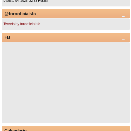
[Agosto 04, 2026, 22:33 Horas]
@forooficialsfc
Tweets by forooficialsfc
FB
Calendario