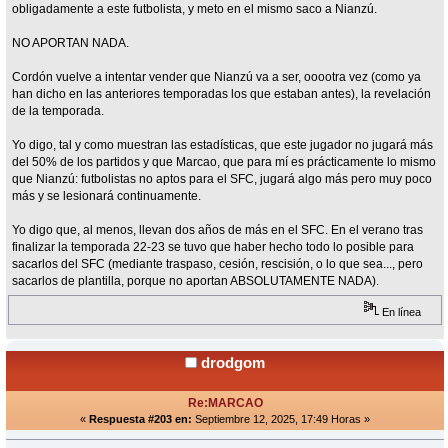
obligadamente a este futbolista, y meto en el mismo saco a Nianzú.
NO APORTAN NADA.
Cordón vuelve a intentar vender que Nianzú va a ser, ooootra vez (como ya
han dicho en las anteriores temporadas los que estaban antes), la revelación
de la temporada.
Yo digo, tal y como muestran las estadísticas, que este jugador no jugará más
del 50% de los partidos y que Marcao, que para mí es prácticamente lo mismo
que Nianzú: futbolistas no aptos para el SFC, jugará algo más pero muy poco
más y se lesionará continuamente.
Yo digo que, al menos, llevan dos años de más en el SFC. En el verano tras
finalizar la temporada 22-23 se tuvo que haber hecho todo lo posible para
sacarlos del SFC (mediante traspaso, cesión, rescisión, o lo que sea..., pero
sacarlos de plantilla, porque no aportan ABSOLUTAMENTE NADA).
En línea
drodgom
Re:MARCAO
«
Respuesta #203 en:
Septiembre 12, 2025, 17:49 Horas »