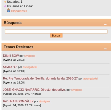
Usuarios: 1
Usuarios en Línea:
Hispalensis
Búsqueda
Temas Recientes
Djibril SOW
por
sivigliano
[
Ayer
a las 22:23]
Sevilla "C"
por
asturgabriel
[
Ayer
a las 18:13]
Re: Pre Temporada del Sevilla, durante la tda. 2026-27
por
asturgabriel
[
Ayer
a las 18:08]
JOSÉ IGNACIO NAVARRO. Director deportivo.
por
sivigliano
[Agosto 05, 2026, 07:27 Horas]
Re: FRAN GONZÁLEZ
por
drodgom
[Agosto 04, 2026, 22:33 Horas]