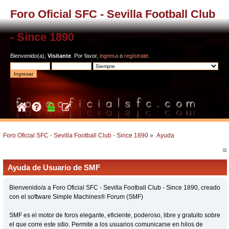
Foro Oficial SFC - Sevilla Football Club
- Since 1890
Bienvenido(a),
Visitante
. Por favor,
ingresa
o
regístrate
.
Foro Oficial SFC - Sevilla Football Club - Since 1890
»
Ayuda
Ayuda de Usuario de SMF
Bienvenido/a a Foro Oficial SFC - Sevilla Football Club - Since 1890, creado
con el software Simple Machines® Forum (SMF)
SMF es el motor de foros elegante, eficiente, poderoso, libre y gratuito sobre
el que corre este sitio. Permite a los usuarios comunicarse en hilos de