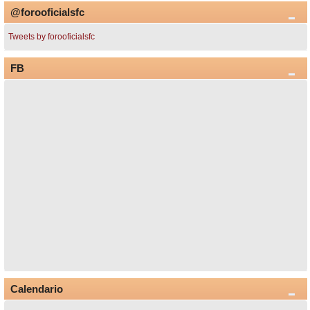
@forooficialsfc
Tweets by forooficialsfc
FB
Calendario