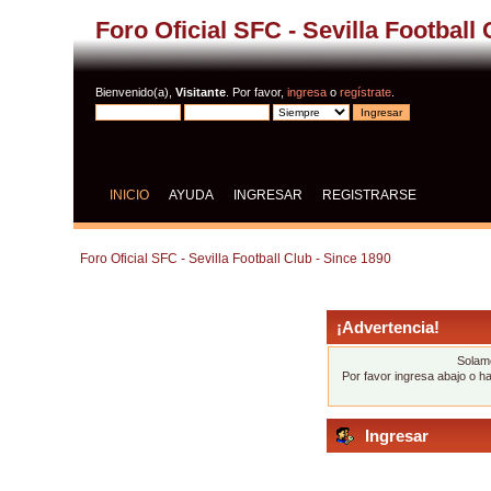
Foro Oficial SFC - Sevilla Football
Bienvenido(a),
Visitante
. Por favor,
ingresa
o
regístrate
.
INICIO
AYUDA
INGRESAR
REGISTRARSE
Foro Oficial SFC - Sevilla Football Club - Since 1890
¡Advertencia!
Solame
Por favor ingresa abajo o h
Ingresar