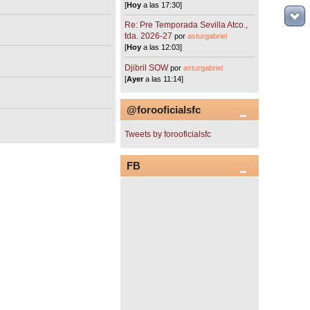
[
Hoy
a las 17:30]
Re: Pre Temporada Sevilla Atco.,
tda. 2026-27
por
asturgabriel
[
Hoy
a las 12:03]
Djibril SOW
por
asturgabriel
[
Ayer
a las 11:14]
@forooficialsfc
Tweets by forooficialsfc
FB