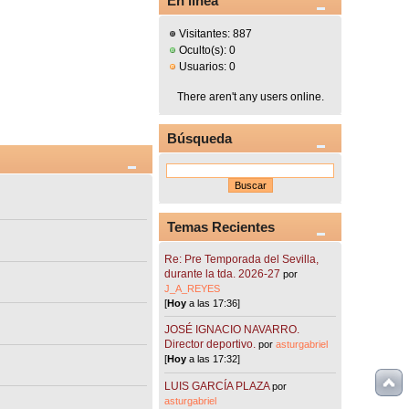
En línea
Visitantes: 887
Oculto(s): 0
Usuarios: 0
There aren't any users online.
Búsqueda
Temas Recientes
Re: Pre Temporada del Sevilla,
durante la tda. 2026-27
por
J_A_REYES
[
Hoy
a las 17:36]
JOSÉ IGNACIO NAVARRO.
Director deportivo.
por
asturgabriel
[
Hoy
a las 17:32]
LUIS GARCÍA PLAZA
por
asturgabriel