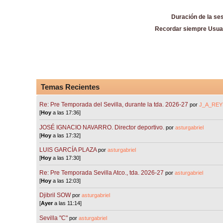
Duración de la se
Recordar siempre Usua
Temas Recientes
Re: Pre Temporada del Sevilla, durante la tda. 2026-27
por
J_A_REY
[
Hoy
a las 17:36]
JOSÉ IGNACIO NAVARRO. Director deportivo.
por
asturgabriel
[
Hoy
a las 17:32]
LUIS GARCÍA PLAZA
por
asturgabriel
[
Hoy
a las 17:30]
Re: Pre Temporada Sevilla Atco., tda. 2026-27
por
asturgabriel
[
Hoy
a las 12:03]
Djibril SOW
por
asturgabriel
[
Ayer
a las 11:14]
Sevilla "C"
por
asturgabriel