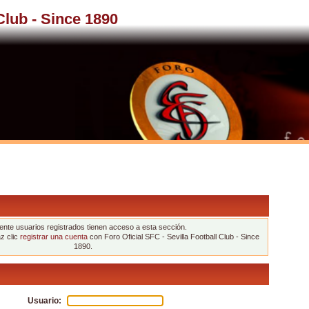
 Club - Since 1890
nte usuarios registrados tienen acceso a esta sección.
az clic
registrar una cuenta
con Foro Oficial SFC - Sevilla Football Club - Since
1890.
Usuario: