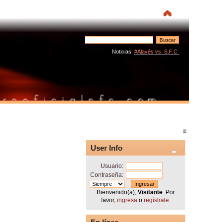
Noticias:
#Alavés vs. S.F.C.
User Info
Usuario:
Contraseña:
Bienvenido(a),
Visitante
. Por
favor,
ingresa
o
regístrate
.