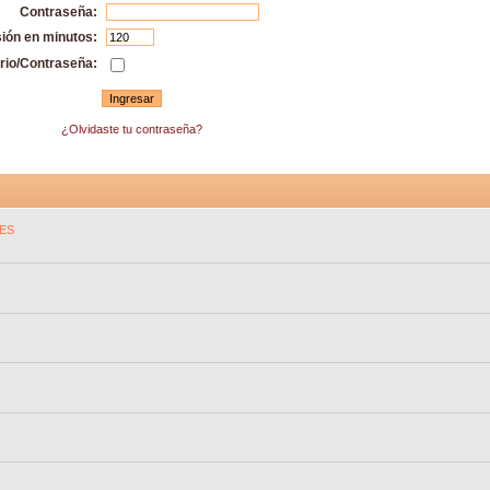
Contraseña:
sión en minutos:
rio/Contraseña:
¿Olvidaste tu contraseña?
ES