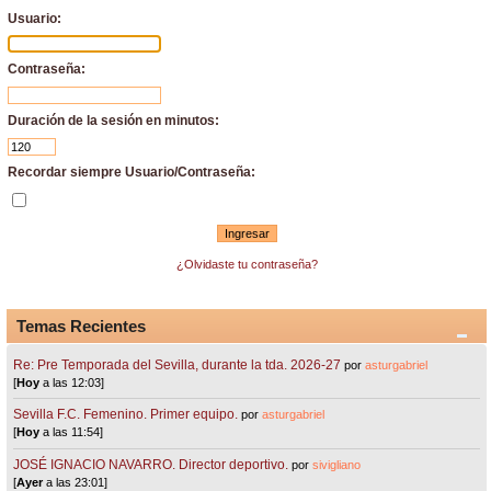
Usuario:
Contraseña:
Duración de la sesión en minutos:
Recordar siempre Usuario/Contraseña:
¿Olvidaste tu contraseña?
Temas Recientes
Re: Pre Temporada del Sevilla, durante la tda. 2026-27
por
asturgabriel
[
Hoy
a las 12:03]
Sevilla F.C. Femenino. Primer equipo.
por
asturgabriel
[
Hoy
a las 11:54]
JOSÉ IGNACIO NAVARRO. Director deportivo.
por
sivigliano
[
Ayer
a las 23:01]