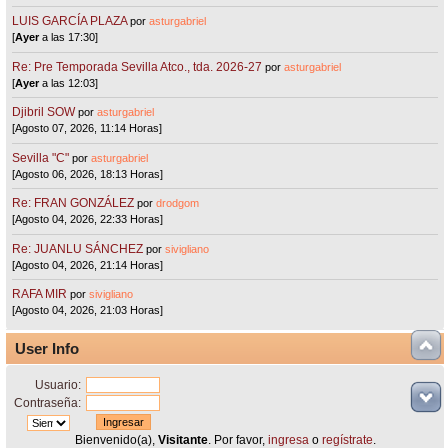
LUIS GARCÍA PLAZA
por
asturgabriel
[
Ayer
a las 17:30]
Re: Pre Temporada Sevilla Atco., tda. 2026-27
por
asturgabriel
[
Ayer
a las 12:03]
Djibril SOW
por
asturgabriel
[Agosto 07, 2026, 11:14 Horas]
Sevilla "C"
por
asturgabriel
[Agosto 06, 2026, 18:13 Horas]
Re: FRAN GONZÁLEZ
por
drodgom
[Agosto 04, 2026, 22:33 Horas]
Re: JUANLU SÁNCHEZ
por
sivigliano
[Agosto 04, 2026, 21:14 Horas]
RAFA MIR
por
sivigliano
[Agosto 04, 2026, 21:03 Horas]
User Info
Usuario:
Contraseña:
Bienvenido(a),
Visitante
. Por favor,
ingresa
o
regístrate
.