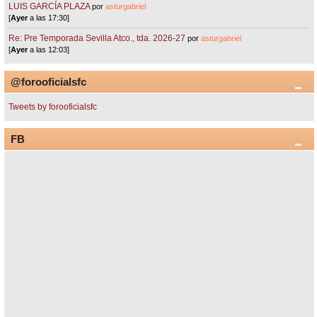
LUIS GARCÍA PLAZA
por
asturgabriel
[
Ayer
a las 17:30]
Re: Pre Temporada Sevilla Atco., tda. 2026-27
por
asturgabriel
[
Ayer
a las 12:03]
@forooficialsfc
Tweets by forooficialsfc
FB