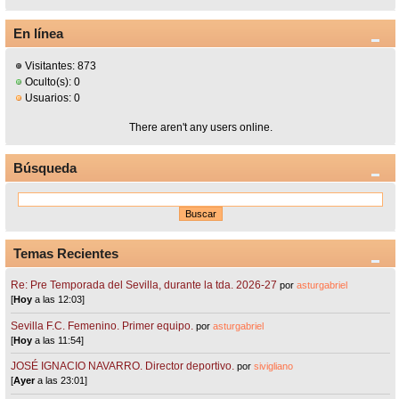
En línea
Visitantes: 873
Oculto(s): 0
Usuarios: 0
There aren't any users online.
Búsqueda
Temas Recientes
Re: Pre Temporada del Sevilla, durante la tda. 2026-27
por
asturgabriel
[
Hoy
a las 12:03]
Sevilla F.C. Femenino. Primer equipo.
por
asturgabriel
[
Hoy
a las 11:54]
JOSÉ IGNACIO NAVARRO. Director deportivo.
por
sivigliano
[
Ayer
a las 23:01]