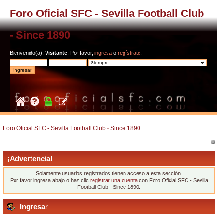
Foro Oficial SFC - Sevilla Football Club
- Since 1890
Bienvenido(a),
Visitante
. Por favor,
ingresa
o
regístrate
.
Foro Oficial SFC - Sevilla Football Club - Since 1890
¡Advertencia!
Solamente usuarios registrados tienen acceso a esta sección.
Por favor ingresa abajo o haz clic
registrar una cuenta
con Foro Oficial SFC - Sevilla
Football Club - Since 1890.
Ingresar