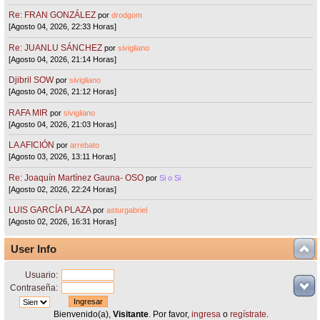
Re: FRAN GONZÁLEZ
por
drodgom
[Agosto 04, 2026, 22:33 Horas]
Re: JUANLU SÁNCHEZ
por
sivigliano
[Agosto 04, 2026, 21:14 Horas]
Djibril SOW
por
sivigliano
[Agosto 04, 2026, 21:12 Horas]
RAFA MIR
por
sivigliano
[Agosto 04, 2026, 21:03 Horas]
LA AFICIÓN
por
arrebato
[Agosto 03, 2026, 13:11 Horas]
Re: Joaquín Martínez Gauna- OSO
por
Si o Si
[Agosto 02, 2026, 22:24 Horas]
LUIS GARCÍA PLAZA
por
asturgabriel
[Agosto 02, 2026, 16:31 Horas]
User Info
Usuario:
Contraseña:
Bienvenido(a),
Visitante
. Por favor,
ingresa
o
regístrate
.