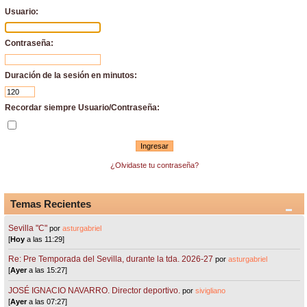
Usuario:
Contraseña:
Duración de la sesión en minutos:
Recordar siempre Usuario/Contraseña:
¿Olvidaste tu contraseña?
Temas Recientes
Sevilla "C"
por
asturgabriel
[
Hoy
a las 11:29]
Re: Pre Temporada del Sevilla, durante la tda. 2026-27
por
asturgabriel
[
Ayer
a las 15:27]
JOSÉ IGNACIO NAVARRO. Director deportivo.
por
sivigliano
[
Ayer
a las 07:27]