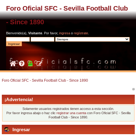
Foro Oficial SFC - Sevilla Football Club
- Since 1890
Bienvenido(a),
Visitante
. Por favor,
ingresa
o
regístrate
.
Foro Oficial SFC - Sevilla Football Club - Since 1890
¡Advertencia!
Solamente usuarios registrados tienen acceso a esta sección.
Por favor ingresa abajo o haz clic
registrar una cuenta
con Foro Oficial SFC - Sevilla
Football Club - Since 1890.
Ingresar