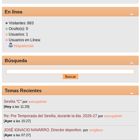
En línea
Visitantes: 883
Oculto(s): 0
Usuarios: 1
Usuarios en Línea:
Hispalensis
Búsqueda
Temas Recientes
Sevilla "C"
por
asturgabriel
[
Hoy
a las 11:29]
Re: Pre Temporada del Sevilla, durante la tda. 2026-27
por
asturgabriel
[
Ayer
a las 15:27]
JOSÉ IGNACIO NAVARRO. Director deportivo.
por
sivigliano
[
Ayer
a las 07:27]