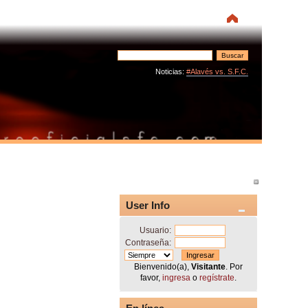
Noticias:
#Alavés vs. S.F.C.
User Info
Usuario:
Contraseña:
Bienvenido(a),
Visitante
. Por
favor,
ingresa
o
regístrate
.