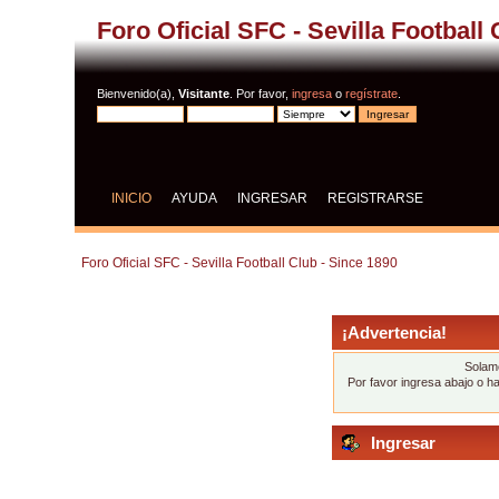
Foro Oficial SFC - Sevilla Football
Bienvenido(a),
Visitante
. Por favor,
ingresa
o
regístrate
.
INICIO
AYUDA
INGRESAR
REGISTRARSE
Foro Oficial SFC - Sevilla Football Club - Since 1890
¡Advertencia!
Solame
Por favor ingresa abajo o h
Ingresar