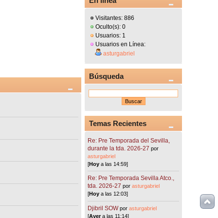
En línea
Visitantes: 886
Oculto(s): 0
Usuarios: 1
Usuarios en Línea:
asturgabriel
Búsqueda
Temas Recientes
Re: Pre Temporada del Sevilla,
durante la tda. 2026-27
por
asturgabriel
[
Hoy
a las 14:59]
Re: Pre Temporada Sevilla Atco.,
tda. 2026-27
por
asturgabriel
[
Hoy
a las 12:03]
Djibril SOW
por
asturgabriel
[
Ayer
a las 11:14]