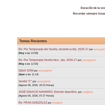
Duración de la se
Recordar siempre Usua
Temas Recientes
Re: Pre Temporada del Sevilla, durante la tda. 2026-27
por
asturgabri
[
Hoy
a las 14:59]
Re: Pre Temporada Sevilla Atco., tda. 2026-27
por
asturgabriel
[
Hoy
a las 12:03]
Djibril SOW
por
asturgabriel
[
Ayer
a las 11:14]
Sevilla "C"
por
asturgabriel
[Agosto 06, 2026, 18:13 Horas]
JOSÉ IGNACIO NAVARRO. Director deportivo.
por
sivigliano
[Agosto 05, 2026, 07:27 Horas]
Re: FRAN GONZÁLEZ
por
drodgom