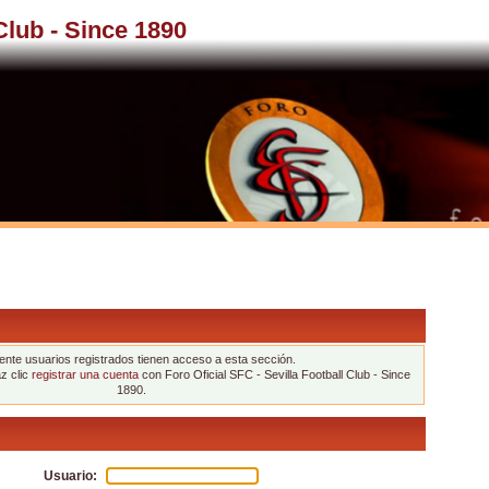
 Club - Since 1890
nte usuarios registrados tienen acceso a esta sección.
az clic
registrar una cuenta
con Foro Oficial SFC - Sevilla Football Club - Since
1890.
Usuario: