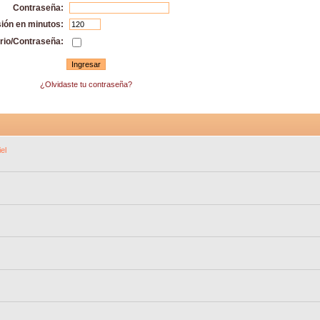
Contraseña:
sión en minutos:
rio/Contraseña:
¿Olvidaste tu contraseña?
el