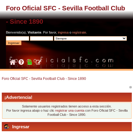
Foro Oficial SFC - Sevilla Football Club
- Since 1890
Bienvenido(a),
Visitante
. Por favor,
ingresa
o
regístrate
.
Foro Oficial SFC - Sevilla Football Club - Since 1890
¡Advertencia!
Solamente usuarios registrados tienen acceso a esta sección.
Por favor ingresa abajo o haz clic
registrar una cuenta
con Foro Oficial SFC - Sevilla
Football Club - Since 1890.
Ingresar