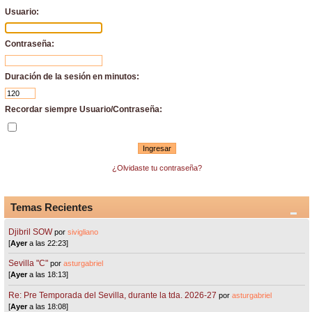
Usuario:
Contraseña:
Duración de la sesión en minutos:
Recordar siempre Usuario/Contraseña:
¿Olvidaste tu contraseña?
Temas Recientes
Djibril SOW
por
sivigliano
[
Ayer
a las 22:23]
Sevilla "C"
por
asturgabriel
[
Ayer
a las 18:13]
Re: Pre Temporada del Sevilla, durante la tda. 2026-27
por
asturgabriel
[
Ayer
a las 18:08]