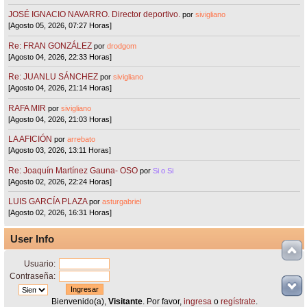
JOSÉ IGNACIO NAVARRO. Director deportivo.
por
sivigliano
[Agosto 05, 2026, 07:27 Horas]
Re: FRAN GONZÁLEZ
por
drodgom
[Agosto 04, 2026, 22:33 Horas]
Re: JUANLU SÁNCHEZ
por
sivigliano
[Agosto 04, 2026, 21:14 Horas]
RAFA MIR
por
sivigliano
[Agosto 04, 2026, 21:03 Horas]
LA AFICIÓN
por
arrebato
[Agosto 03, 2026, 13:11 Horas]
Re: Joaquín Martínez Gauna- OSO
por
Si o Si
[Agosto 02, 2026, 22:24 Horas]
LUIS GARCÍA PLAZA
por
asturgabriel
[Agosto 02, 2026, 16:31 Horas]
User Info
Usuario:
Contraseña:
Bienvenido(a),
Visitante
. Por favor,
ingresa
o
regístrate
.