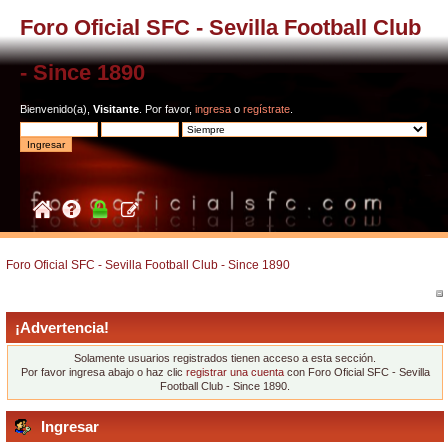
Foro Oficial SFC - Sevilla Football Club
- Since 1890
Bienvenido(a),
Visitante
. Por favor,
ingresa
o
regístrate
.
Foro Oficial SFC - Sevilla Football Club - Since 1890
¡Advertencia!
Solamente usuarios registrados tienen acceso a esta sección.
Por favor ingresa abajo o haz clic
registrar una cuenta
con Foro Oficial SFC - Sevilla
Football Club - Since 1890.
Ingresar