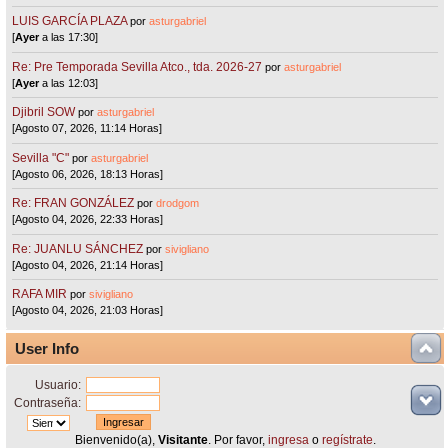
LUIS GARCÍA PLAZA
por
asturgabriel
[
Ayer
a las 17:30]
Re: Pre Temporada Sevilla Atco., tda. 2026-27
por
asturgabriel
[
Ayer
a las 12:03]
Djibril SOW
por
asturgabriel
[Agosto 07, 2026, 11:14 Horas]
Sevilla "C"
por
asturgabriel
[Agosto 06, 2026, 18:13 Horas]
Re: FRAN GONZÁLEZ
por
drodgom
[Agosto 04, 2026, 22:33 Horas]
Re: JUANLU SÁNCHEZ
por
sivigliano
[Agosto 04, 2026, 21:14 Horas]
RAFA MIR
por
sivigliano
[Agosto 04, 2026, 21:03 Horas]
User Info
Usuario:
Contraseña:
Bienvenido(a),
Visitante
. Por favor,
ingresa
o
regístrate
.