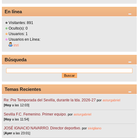
En línea
Visitantes: 891
Oculto(s): 0
Usuarios: 1
Usuarios en Línea:
inri
Búsqueda
Temas Recientes
Re: Pre Temporada del Sevilla, durante la tda. 2026-27
por
asturgabriel
[
Hoy
a las 12:03]
Sevilla F.C. Femenino. Primer equipo.
por
asturgabriel
[
Hoy
a las 11:54]
JOSÉ IGNACIO NAVARRO. Director deportivo.
por
sivigliano
[
Ayer
a las 23:01]