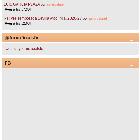
LUIS GARCÍA PLAZA
por
asturgabriel
[
Ayer
a las 17:30]
Re: Pre Temporada Sevilla Atco., tda. 2026-27
por
asturgabriel
[
Ayer
a las 12:03]
@forooficialsfc
Tweets by forooficialsfc
FB