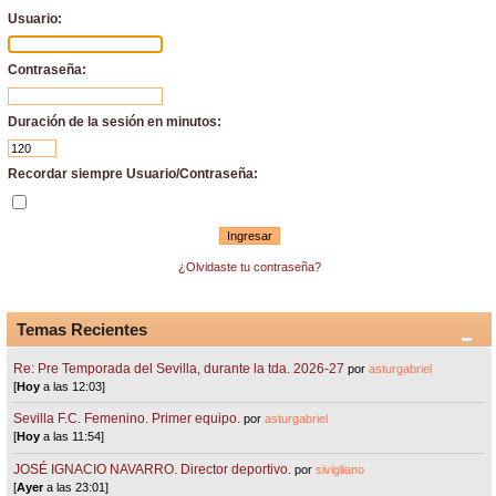
Usuario:
Contraseña:
Duración de la sesión en minutos:
Recordar siempre Usuario/Contraseña:
¿Olvidaste tu contraseña?
Temas Recientes
Re: Pre Temporada del Sevilla, durante la tda. 2026-27
por
asturgabriel
[
Hoy
a las 12:03]
Sevilla F.C. Femenino. Primer equipo.
por
asturgabriel
[
Hoy
a las 11:54]
JOSÉ IGNACIO NAVARRO. Director deportivo.
por
sivigliano
[
Ayer
a las 23:01]