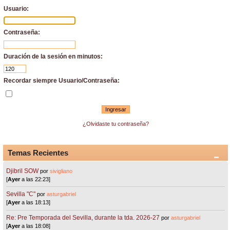
Usuario:
Contraseña:
Duración de la sesión en minutos:
Recordar siempre Usuario/Contraseña:
¿Olvidaste tu contraseña?
Temas Recientes
Djibril SOW
por
sivigliano
[
Ayer
a las 22:23]
Sevilla "C"
por
asturgabriel
[
Ayer
a las 18:13]
Re: Pre Temporada del Sevilla, durante la tda. 2026-27
por
asturgabriel
[
Ayer
a las 18:08]