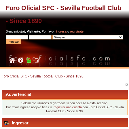
Foro Oficial SFC - Sevilla Football Club
- Since 1890
Bienvenido(a),
Visitante
. Por favor,
ingresa
o
regístrate
.
Foro Oficial SFC - Sevilla Football Club - Since 1890
¡Advertencia!
Solamente usuarios registrados tienen acceso a esta sección.
Por favor ingresa abajo o haz clic
registrar una cuenta
con Foro Oficial SFC - Sevilla
Football Club - Since 1890.
Ingresar