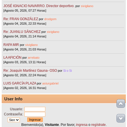
JOSÉ IGNACIO NAVARRO. Director deportivo.
por
sivigliano
[Agosto 05, 2026, 07:27 Horas]
Re: FRAN GONZÁLEZ
por
drodgom
[Agosto 04, 2026, 22:33 Horas]
Re: JUANLU SÁNCHEZ
por
sivigliano
[Agosto 04, 2026, 21:14 Horas]
RAFA MIR
por
sivigliano
[Agosto 04, 2026, 21:03 Horas]
LA AFICIÓN
por
arrebato
[Agosto 03, 2026, 13:11 Horas]
Re: Joaquín Martínez Gauna- OSO
por
Si o Si
[Agosto 02, 2026, 22:24 Horas]
LUIS GARCÍA PLAZA
por
asturgabriel
[Agosto 02, 2026, 16:31 Horas]
User Info
Usuario:
Contraseña:
Bienvenido(a),
Visitante
. Por favor,
ingresa
o
regístrate
.