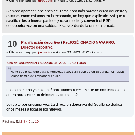
« Último mensaje por
drodgom
en
Agosto 08, 2026, 22:31 Horas
»
Siempre aparecen opciones de última hora más baratas cerca del cierre y
estamos como estamos en la economía, no hay que explicarlo. Así que a
sacrificar los primeros partidos y rezar mucho y convertir el RSP
oooooootra vez en una caldera. Esta vez desde la primera jornada.
10
Planificación deportiva
/
Re:JOSÉ IGNACIO NAVARRO.
Director deportivo.
« Último mensaje por
jocarvia
en
Agosto 08, 2026, 22:26 Horas
»
Cita de: asturgabriel en Agosto 08, 2026, 17:32 Horas
No te des prisa, que para la temporada 2027-28 estando en Segunda, ya habrás
tenido tiempo de preparar el equipo.
Eso comentaba yo esta mañana. Vamos a ver. Es que no han tenido desde
enero para cerrar un delantero y un medio?
Lo repito por enésima vez. La dirección deportiva del Sevilla se dedica
once meses a tocarse los huevos.
Páginas: [
1
]
2
3
4
5
...
10