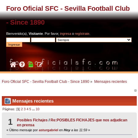
Foro Oficial SFC - Sevilla Football Club
- Since 1890
Bienvenido(a),
Visitante
. Por favor,
ingresa
o
regístrate
.
Foro Oficial SFC - Sevilla Football Club - Since 1890
»
Mensajes recientes
Mensajes recientes
Páginas: [
1
]
2
3
4
5
...
10
1
Posibles Fichajes
/
Re:POSIBLES FICHAJES que nos adjudican
en prensa
« Último mensaje por
asturgabriel
en
Hoy
a las 11:59
»