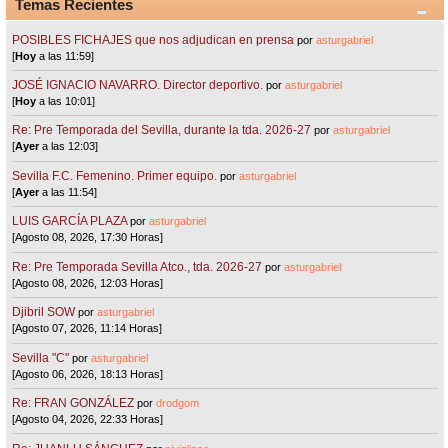
Temas Recientes
POSIBLES FICHAJES que nos adjudican en prensa
por
asturgabriel
[
Hoy
a las 11:59]
JOSÉ IGNACIO NAVARRO. Director deportivo.
por
asturgabriel
[
Hoy
a las 10:01]
Re: Pre Temporada del Sevilla, durante la tda. 2026-27
por
asturgabriel
[
Ayer
a las 12:03]
Sevilla F.C. Femenino. Primer equipo.
por
asturgabriel
[
Ayer
a las 11:54]
LUIS GARCÍA PLAZA
por
asturgabriel
[Agosto 08, 2026, 17:30 Horas]
Re: Pre Temporada Sevilla Atco., tda. 2026-27
por
asturgabriel
[Agosto 08, 2026, 12:03 Horas]
Djibril SOW
por
asturgabriel
[Agosto 07, 2026, 11:14 Horas]
Sevilla "C"
por
asturgabriel
[Agosto 06, 2026, 18:13 Horas]
Re: FRAN GONZÁLEZ
por
drodgom
[Agosto 04, 2026, 22:33 Horas]