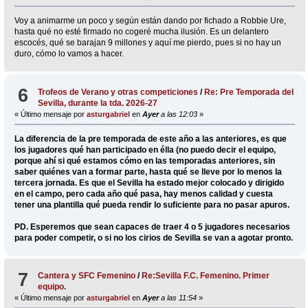
Voy a animarme un poco y según están dando por fichado a Robbie Ure,
hasta qué no esté firmado no cogeré mucha ilusión. Es un delantero
escocés, qué se barajan 9 millones y aquí me pierdo, pues si no hay un
duro, cómo lo vamos a hacer.
6
Trofeos de Verano y otras competiciones
/
Re: Pre Temporada del
Sevilla, durante la tda. 2026-27
« Último mensaje por
asturgabriel
en
Ayer
a las 12:03
»
La diferencia de la pre temporada de este año a las anteriores, es que
los jugadores qué han participado en élla (no puedo decir el equipo,
porque ahí si qué estamos cómo en las temporadas anteriores, sin
saber quiénes van a formar parte, hasta qué se lleve por lo menos la
tercera jornada. Es que el Sevilla ha estado mejor colocado y dirigido
en el campo, pero cada año qué pasa, hay menos calidad y cuesta
tener una plantilla qué pueda rendir lo suficiente para no pasar apuros.
PD. Esperemos que sean capaces de traer 4 o 5 jugadores necesarios
para poder competir, o si no los cirios de Sevilla se van a agotar pronto.
7
Cantera y SFC Femenino
/
Re:Sevilla F.C. Femenino. Primer
equipo.
« Último mensaje por
asturgabriel
en
Ayer
a las 11:54
»