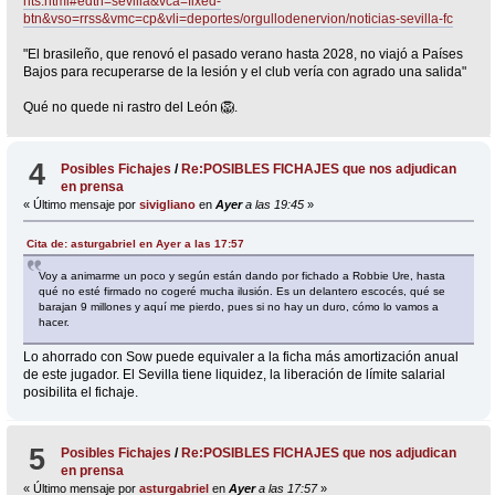
nts.html#edtn=sevilla&vca=fixed-
btn&vso=rrss&vmc=cp&vli=deportes/orgullodenervion/noticias-sevilla-fc
"El brasileño, que renovó el pasado verano hasta 2028, no viajó a Países
Bajos para recuperarse de la lesión y el club vería con agrado una salida"
Qué no quede ni rastro del León 🦁.
4
Posibles Fichajes
/
Re:POSIBLES FICHAJES que nos adjudican
en prensa
« Último mensaje por
sivigliano
en
Ayer
a las 19:45
»
Cita de: asturgabriel en
Ayer
a las 17:57
Voy a animarme un poco y según están dando por fichado a Robbie Ure, hasta
qué no esté firmado no cogeré mucha ilusión. Es un delantero escocés, qué se
barajan 9 millones y aquí me pierdo, pues si no hay un duro, cómo lo vamos a
hacer.
Lo ahorrado con Sow puede equivaler a la ficha más amortización anual
de este jugador. El Sevilla tiene liquidez, la liberación de límite salarial
posibilita el fichaje.
5
Posibles Fichajes
/
Re:POSIBLES FICHAJES que nos adjudican
en prensa
« Último mensaje por
asturgabriel
en
Ayer
a las 17:57
»