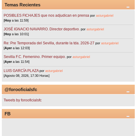
Temas Recientes
POSIBLES FICHAJES que nos adjudican en prensa
por
asturgabriel
[
Hoy
a las 11:59]
JOSÉ IGNACIO NAVARRO. Director deportivo.
por
asturgabriel
[
Hoy
a las 10:01]
Re: Pre Temporada del Sevilla, durante la tda. 2026-27
por
asturgabriel
[
Ayer
a las 12:03]
Sevilla F.C. Femenino. Primer equipo.
por
asturgabriel
[
Ayer
a las 11:54]
LUIS GARCÍA PLAZA
por
asturgabriel
[Agosto 08, 2026, 17:30 Horas]
@forooficialsfc
Tweets by forooficialsfc
FB