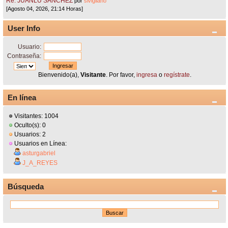
Re: JUANLU SÁNCHEZ
por
sivigliano
[Agosto 04, 2026, 21:14 Horas]
User Info
Usuario:
Contraseña:
Bienvenido(a),
Visitante
. Por favor,
ingresa
o
regístrate
.
En línea
Visitantes: 1004
Oculto(s): 0
Usuarios: 2
Usuarios en Línea:
asturgabriel
J_A_REYES
Búsqueda