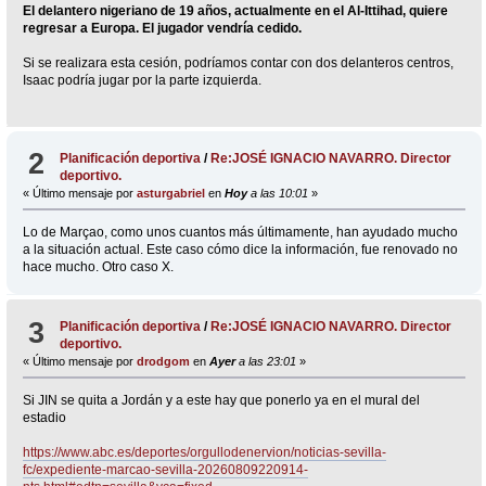
El delantero nigeriano de 19 años, actualmente en el Al-Ittihad, quiere
regresar a Europa. El jugador vendría cedido.
Si se realizara esta cesión, podríamos contar con dos delanteros centros,
Isaac podría jugar por la parte izquierda.
2
Planificación deportiva
/
Re:JOSÉ IGNACIO NAVARRO. Director
deportivo.
« Último mensaje por
asturgabriel
en
Hoy
a las 10:01
»
Lo de Marçao, como unos cuantos más últimamente, han ayudado mucho
a la situación actual. Este caso cómo dice la información, fue renovado no
hace mucho. Otro caso X.
3
Planificación deportiva
/
Re:JOSÉ IGNACIO NAVARRO. Director
deportivo.
« Último mensaje por
drodgom
en
Ayer
a las 23:01
»
Si JIN se quita a Jordán y a este hay que ponerlo ya en el mural del
estadio
https://www.abc.es/deportes/orgullodenervion/noticias-sevilla-
fc/expediente-marcao-sevilla-20260809220914-