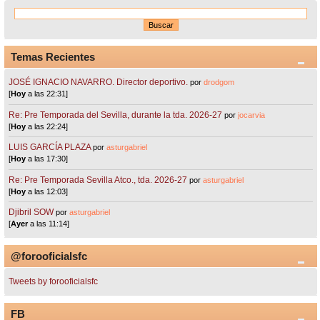
Temas Recientes
JOSÉ IGNACIO NAVARRO. Director deportivo.
por
drodgom
[
Hoy
a las 22:31]
Re: Pre Temporada del Sevilla, durante la tda. 2026-27
por
jocarvia
[
Hoy
a las 22:24]
LUIS GARCÍA PLAZA
por
asturgabriel
[
Hoy
a las 17:30]
Re: Pre Temporada Sevilla Atco., tda. 2026-27
por
asturgabriel
[
Hoy
a las 12:03]
Djibril SOW
por
asturgabriel
[
Ayer
a las 11:14]
@forooficialsfc
Tweets by forooficialsfc
FB