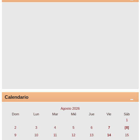
Calendario
Agosto 2026
Dom
Lun
Mar
Mié
Jue
Vie
Sáb
1
2
3
4
5
6
7
[8]
9
10
11
12
13
14
15