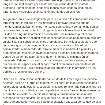
derechos de autor a menos que usted sea el propietario de los derechos o
tenga el consentimiento por escrito del propietario de dicho material
protegido. Spam, flooding, anuncios, mensajes en cadena, esquemas
piramidales, y colectas están también prohibidos en este foro.
Tenga en cuenta que es imposible para la plantilla o los propietarios de este
foro confirmar la validez de los mensajes. Por favor recuerde que no
monitorizamos activamente los mensajes publicados, y por tanto, no somos
responsables de su contenido. No garantizamos la exactitud, integridad o
utilidad de ninguna información presentada. Los mensajes publicados
expresan la opinión del autor, y no necesariamente las opiniones de este foro,
su plantilla, sus subsidiarios, o los propietarios. Se invita a cualquiera que
considere que un mensaje publicado es censurable a notificarlo al
administrador o moderador del foro de manera inmediata. La plantilla y el
propietario del foro se reservan el derecho a eliminar contenido censurable,
dentro de un tiempo razonable, si determinan que la eliminación es
necesaria. Este es un proceso manual, así que, por favor entienda que
pueden no ser capaces de eliminar o modificar mensajes particulares de
manera inmediata. Esta política se aplica también a la información de los
perfiles de los miembros del foro.
Usted es el único responsable del contenido de los mensajes que publica.
Además, está de acuerdo en indemnizar y liberar de toda responsabilidad a
los propietarios de este foro, cualquier sitio web relacionado con este foro, su
plantilla, y sus subsidiarios. Los propietarios de este foro también se reservan
el derecho a revelar su identidad (o cualquier información relacionada
recabada en este servicio) en el supuesto de una queja formal o proceso
legal que pueda derivarse de cualquier situación causada por su uso de este