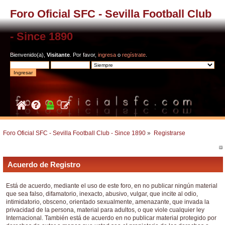
Foro Oficial SFC - Sevilla Football Club
- Since 1890
Bienvenido(a),
Visitante
. Por favor,
ingresa
o
regístrate
.
Foro Oficial SFC - Sevilla Football Club - Since 1890
»
Registrarse
Acuerdo de Registro
Está de acuerdo, mediante el uso de este foro, en no publicar ningún material
que sea falso, difamatorio, inexacto, abusivo, vulgar, que incite al odio,
intimidatorio, obsceno, orientado sexualmente, amenazante, que invada la
privacidad de la persona, material para adultos, o que viole cualquier ley
Internacional. También está de acuerdo en no publicar material protegido por