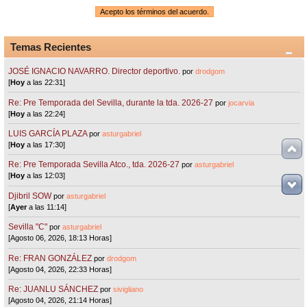
Temas Recientes
JOSÉ IGNACIO NAVARRO. Director deportivo.
por
drodgom
[
Hoy
a las 22:31]
Re: Pre Temporada del Sevilla, durante la tda. 2026-27
por
jocarvia
[
Hoy
a las 22:24]
LUIS GARCÍA PLAZA
por
asturgabriel
[
Hoy
a las 17:30]
Re: Pre Temporada Sevilla Atco., tda. 2026-27
por
asturgabriel
[
Hoy
a las 12:03]
Djibril SOW
por
asturgabriel
[
Ayer
a las 11:14]
Sevilla "C"
por
asturgabriel
[Agosto 06, 2026, 18:13 Horas]
Re: FRAN GONZÁLEZ
por
drodgom
[Agosto 04, 2026, 22:33 Horas]
Re: JUANLU SÁNCHEZ
por
sivigliano
[Agosto 04, 2026, 21:14 Horas]