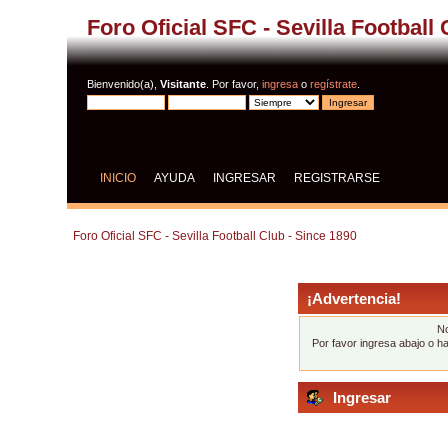
Foro Oficial SFC - Sevilla Football
Bienvenido(a),
Visitante
. Por favor,
ingresa
o
regístrate
.
INICIO
AYUDA
INGRESAR
REGISTRARSE
Foro Oficial SFC - Sevilla Football Club - Since 1890
¡Advertencia!
No
Por favor ingresa abajo o h
Ingresar