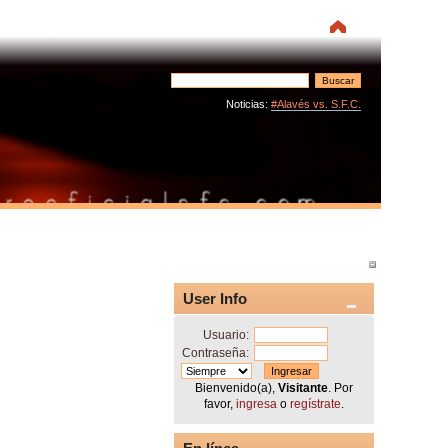
Noticias:
#Alavés vs. S.F.C.
User Info
Usuario:
Contraseña:
Bienvenido(a),
Visitante
. Por
favor,
ingresa
o
regístrate
.