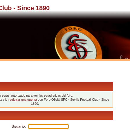
 Club - Since 1890
 estás autorizado para ver las estadísticas del foro.
az clic
registrar una cuenta
con Foro Oficial SFC - Sevilla Football Club - Since
1890.
Usuario: