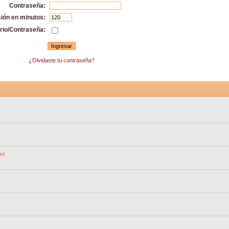
Contraseña:
sión en minutos:
rio/Contraseña:
¿Olvidaste tu contraseña?
el