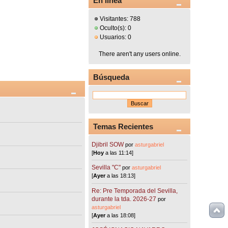
En línea
Visitantes: 788
Oculto(s): 0
Usuarios: 0
There aren't any users online.
Búsqueda
Temas Recientes
Djibril SOW
por
asturgabriel
[
Hoy
a las 11:14]
Sevilla "C"
por
asturgabriel
[
Ayer
a las 18:13]
Re: Pre Temporada del Sevilla,
durante la tda. 2026-27
por
asturgabriel
[
Ayer
a las 18:08]