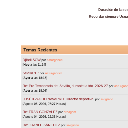
Duración de la se
Recordar siempre Usua
Temas Recientes
Djibril SOW
por
asturgabriel
[
Hoy
a las 11:14]
Sevilla "C"
por
asturgabriel
[
Ayer
a las 18:13]
Re: Pre Temporada del Sevilla, durante la tda. 2026-27
por
asturgabri
[
Ayer
a las 18:08]
JOSÉ IGNACIO NAVARRO. Director deportivo.
por
sivigliano
[Agosto 05, 2026, 07:27 Horas]
Re: FRAN GONZÁLEZ
por
drodgom
[Agosto 04, 2026, 22:33 Horas]
Re: JUANLU SÁNCHEZ
por
sivigliano