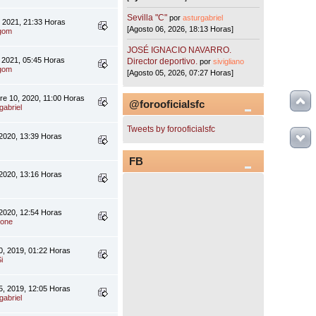
Sevilla "C"
por
asturgabriel
 2021, 21:33 Horas
[Agosto 06, 2026, 18:13 Horas]
gom
JOSÉ IGNACIO NAVARRO.
 2021, 05:45 Horas
Director deportivo.
por
sivigliano
gom
[Agosto 05, 2026, 07:27 Horas]
re 10, 2020, 11:00 Horas
@forooficialsfc
gabriel
Tweets by forooficialsfc
 2020, 13:39 Horas
FB
 2020, 13:16 Horas
 2020, 12:54 Horas
eone
0, 2019, 01:22 Horas
i
5, 2019, 12:05 Horas
gabriel