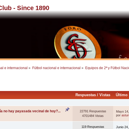
 Club - Since 1890
al e internacional
»
Fútbol nacional e internacional
»
Equipos de 2ª y Fútbol Naci
Respuestas
/
Vistas
Último
 no hay payasada vecinal de hoy?...
22791 Respuestas
Mayo 14,
por
astur
4701484 Vistas
119 Respuestas
Junio 24