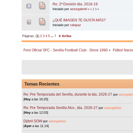
Re: 2ª División tda. 2018-19
Iniciado por
asturgabriel
«
1
2
3
»
¿QUÉ IMAGEN TE GUSTA MÁS?
Iniciado por
rafapaz
Páginas: [
1
]
2
3
4
5
...
7
Ir Arriba
Foro Oficial SFC - Sevilla Football Club - Since 1890
»
Fútbol Nacio
Temas Recientes
Re: Pre Temporada del Sevilla, durante la tda. 2026-27
por
asturgabri
[
Hoy
a las 16:25]
Re: Pre Temporada Sevilla Atco., tda. 2026-27
por
asturgabriel
[
Hoy
a las 12:03]
Djibril SOW
por
asturgabriel
[
Ayer
a las 11:14]