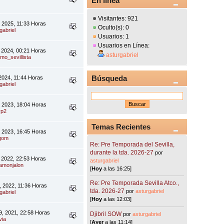
En línea
Visitantes: 921
 2025, 11:33 Horas
Oculto(s): 0
gabriel
Usuarios: 1
Usuarios en Línea:
, 2024, 00:21 Horas
asturgabriel
mo_sevillista
Búsqueda
 2024, 11:44 Horas
gabriel
 2023, 18:04 Horas
yp2
Temas Recientes
 2023, 16:45 Horas
gom
Re: Pre Temporada del Sevilla,
durante la tda. 2026-27
por
, 2022, 22:53 Horas
asturgabriel
ramonjalon
[
Hoy
a las 16:25]
Re: Pre Temporada Sevilla Atco.,
, 2022, 11:36 Horas
tda. 2026-27
por
asturgabriel
gabriel
[
Hoy
a las 12:03]
9, 2021, 22:58 Horas
Djibril SOW
por
asturgabriel
via
[
Ayer
a las 11:14]