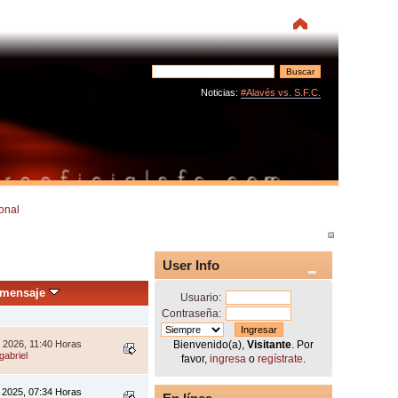
Noticias:
#Alavés vs. S.F.C.
onal
User Info
 mensaje
Usuario:
Contraseña:
 2026, 11:40 Horas
Bienvenido(a),
Visitante
. Por
gabriel
favor,
ingresa
o
regístrate
.
, 2025, 07:34 Horas