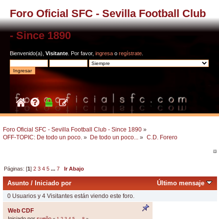
Foro Oficial SFC - Sevilla Football Club
- Since 1890
Bienvenido(a),
Visitante
. Por favor,
ingresa
o
regístrate
.
Foro Oficial SFC - Sevilla Football Club - Since 1890
»
OFF-TOPIC: De todo un poco.
»
De todo un poco...
»
C.D. Forero
Páginas: [
1
]
2
3
4
5
...
7
Ir Abajo
Asunto
/
Iniciado por
Último mensaje
0 Usuarios y 4 Visitantes están viendo este foro.
Web CDF
Iniciado por
sueño
«
1
2
3
4
5
...
8
»