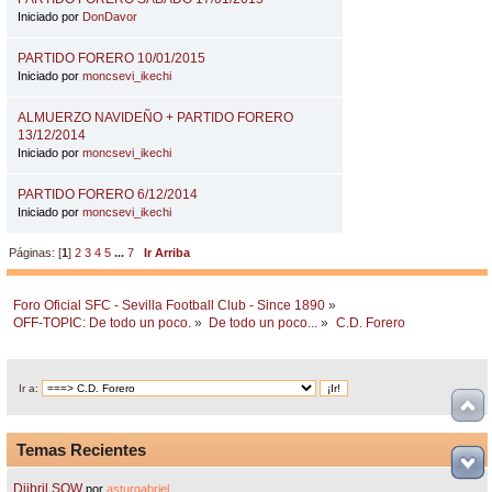
Iniciado por
DonDavor
PARTIDO FORERO 10/01/2015
Iniciado por
moncsevi_ikechi
ALMUERZO NAVIDEÑO + PARTIDO FORERO
13/12/2014
Iniciado por
moncsevi_ikechi
PARTIDO FORERO 6/12/2014
Iniciado por
moncsevi_ikechi
Páginas: [
1
]
2
3
4
5
...
7
Ir Arriba
Foro Oficial SFC - Sevilla Football Club - Since 1890
»
OFF-TOPIC: De todo un poco.
»
De todo un poco...
»
C.D. Forero
Ir a:
Temas Recientes
Djibril SOW
por
asturgabriel