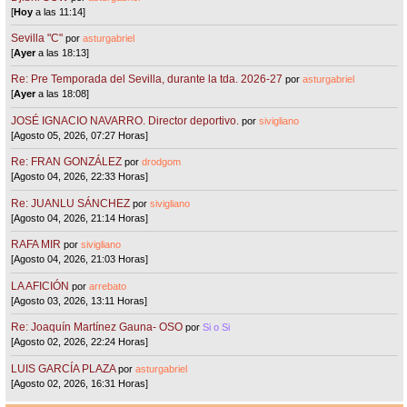
[
Hoy
a las 11:14]
Sevilla "C"
por
asturgabriel
[
Ayer
a las 18:13]
Re: Pre Temporada del Sevilla, durante la tda. 2026-27
por
asturgabriel
[
Ayer
a las 18:08]
JOSÉ IGNACIO NAVARRO. Director deportivo.
por
sivigliano
[Agosto 05, 2026, 07:27 Horas]
Re: FRAN GONZÁLEZ
por
drodgom
[Agosto 04, 2026, 22:33 Horas]
Re: JUANLU SÁNCHEZ
por
sivigliano
[Agosto 04, 2026, 21:14 Horas]
RAFA MIR
por
sivigliano
[Agosto 04, 2026, 21:03 Horas]
LA AFICIÓN
por
arrebato
[Agosto 03, 2026, 13:11 Horas]
Re: Joaquín Martínez Gauna- OSO
por
Si o Si
[Agosto 02, 2026, 22:24 Horas]
LUIS GARCÍA PLAZA
por
asturgabriel
[Agosto 02, 2026, 16:31 Horas]