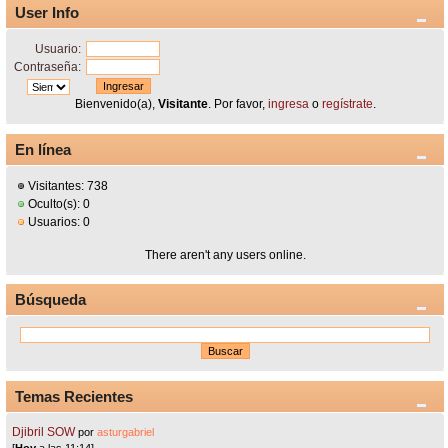
User Info
Usuario:
Contraseña:
Bienvenido(a),
Visitante
. Por favor,
ingresa
o
regístrate
.
En línea
Visitantes: 738
Oculto(s): 0
Usuarios: 0
There aren't any users online.
Búsqueda
Temas Recientes
Djibril SOW
por
asturgabriel
[
Hoy
a las 11:14]