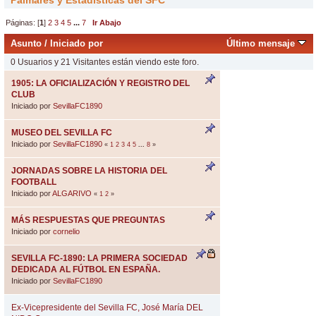
Palmarés y Estadísticas del SFC
Páginas: [
1
]
2
3
4
5
...
7
Ir Abajo
Asunto
/
Iniciado por
Último mensaje
0 Usuarios y 21 Visitantes están viendo este foro.
1905: LA OFICIALIZACIÓN Y REGISTRO DEL
CLUB
Iniciado por
SevillaFC1890
MUSEO DEL SEVILLA FC
Iniciado por
SevillaFC1890
«
1
2
3
4
5
...
8
»
JORNADAS SOBRE LA HISTORIA DEL
FOOTBALL
Iniciado por
ALGARIVO
«
1
2
»
MÁS RESPUESTAS QUE PREGUNTAS
Iniciado por
cornelio
SEVILLA FC-1890: LA PRIMERA SOCIEDAD
DEDICADA AL FÚTBOL EN ESPAÑA.
Iniciado por
SevillaFC1890
Ex-Vicepresidente del Sevilla FC, José María DEL