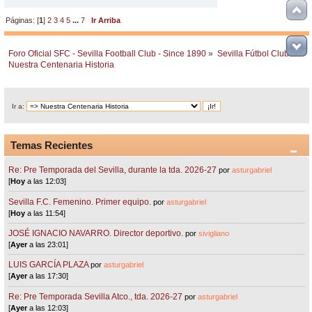
Páginas: [
1
]
2
3
4
5
...
7
Ir Arriba
Foro Oficial SFC - Sevilla Football Club - Since 1890
»
Sevilla Fútbol Club
»
Nuestra Centenaria Historia
Ir a:
Temas Recientes
Re: Pre Temporada del Sevilla, durante la tda. 2026-27
por
asturgabriel
[
Hoy
a las 12:03]
Sevilla F.C. Femenino. Primer equipo.
por
asturgabriel
[
Hoy
a las 11:54]
JOSÉ IGNACIO NAVARRO. Director deportivo.
por
sivigliano
[
Ayer
a las 23:01]
LUIS GARCÍA PLAZA
por
asturgabriel
[
Ayer
a las 17:30]
Re: Pre Temporada Sevilla Atco., tda. 2026-27
por
asturgabriel
[
Ayer
a las 12:03]