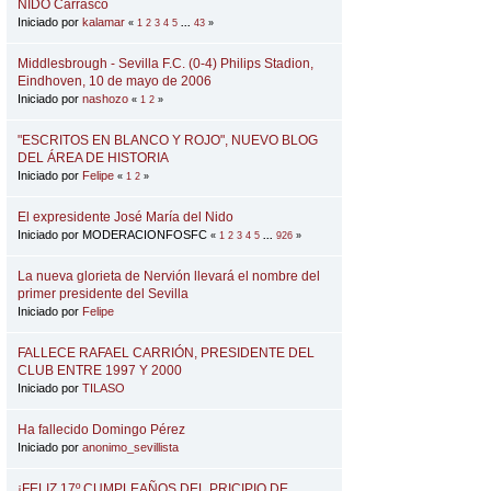
NIDO Carrasco
Iniciado por
kalamar
«
1
2
3
4
5
...
43
»
Middlesbrough - Sevilla F.C. (0-4) Philips Stadion,
Eindhoven, 10 de mayo de 2006
Iniciado por
nashozo
«
1
2
»
"ESCRITOS EN BLANCO Y ROJO", NUEVO BLOG
DEL ÁREA DE HISTORIA
Iniciado por
Felipe
«
1
2
»
El expresidente José María del Nido
Iniciado por MODERACIONFOSFC
«
1
2
3
4
5
...
926
»
La nueva glorieta de Nervión llevará el nombre del
primer presidente del Sevilla
Iniciado por
Felipe
FALLECE RAFAEL CARRIÓN, PRESIDENTE DEL
CLUB ENTRE 1997 Y 2000
Iniciado por
TILASO
Ha fallecido Domingo Pérez
Iniciado por
anonimo_sevillista
¡FELIZ 17º CUMPLEAÑOS DEL PRICIPIO DE