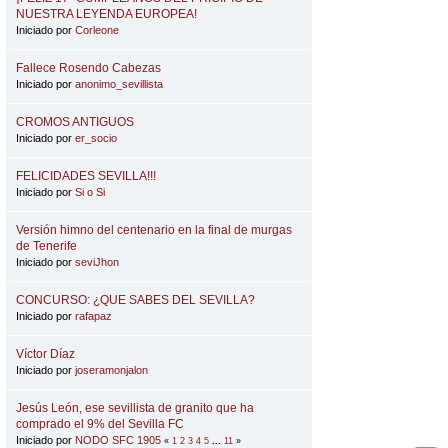
NUESTRA LEYENDA EUROPEA!
Iniciado por
Corleone
Fallece Rosendo Cabezas
Iniciado por
anonimo_sevillista
CROMOS ANTIGUOS
Iniciado por
er_socio
FELICIDADES SEVILLA!!!
Iniciado por
Si o Si
Versión himno del centenario en la final de murgas
de Tenerife
Iniciado por
seviJhon
CONCURSO: ¿QUE SABES DEL SEVILLA?
Iniciado por
rafapaz
Víctor Díaz
Iniciado por
joseramonjalon
Jesús León, ese sevillista de granito que ha
comprado el 9% del Sevilla FC
Iniciado por
NODO SFC 1905
«
1
2
3
4
5
...
11
»