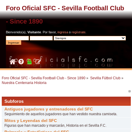
Foro Oficial SFC - Sevilla Football Club
- Since 1890
Bienvenido(a),
Visitante
. Por favor,
ingresa
o
regístrate
.
Foro Oficial SFC - Sevilla Football Club - Since 1890
»
Sevilla Fútbol Club
»
Nuestra Centenaria Historia
Subforos
Antiguos jugadores y entrenadores del SFC
Seguimiento de aquellos jugadores que han vestido nuestra camiseta.
Mitos y Leyendas del SFC
Figuras que han marcado y marcarán, Historia en el Sevilla F.C.