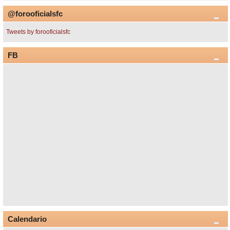
@forooficialsfc
Tweets by forooficialsfc
FB
Calendario