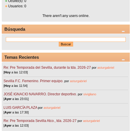
Oculto(s): 0
Usuarios: 0
There aren't any users online.
Búsqueda
Temas Recientes
Re: Pre Temporada del Sevilla, durante la tda. 2026-27
por
asturgabriel
[
Hoy
a las 12:03]
Sevilla F.C. Femenino. Primer equipo.
por
asturgabriel
[
Hoy
a las 11:54]
JOSÉ IGNACIO NAVARRO. Director deportivo.
por
sivigliano
[
Ayer
a las 23:01]
LUIS GARCÍA PLAZA
por
asturgabriel
[
Ayer
a las 17:30]
Re: Pre Temporada Sevilla Atco., tda. 2026-27
por
asturgabriel
[
Ayer
a las 12:03]