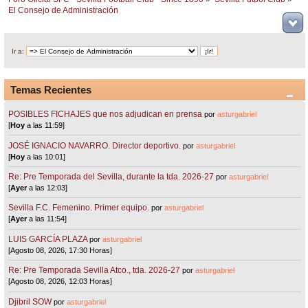
El Consejo de Administración
Ir a:
Temas Recientes
POSIBLES FICHAJES que nos adjudican en prensa
por
asturgabriel
[
Hoy
a las 11:59]
JOSÉ IGNACIO NAVARRO. Director deportivo.
por
asturgabriel
[
Hoy
a las 10:01]
Re: Pre Temporada del Sevilla, durante la tda. 2026-27
por
asturgabriel
[
Ayer
a las 12:03]
Sevilla F.C. Femenino. Primer equipo.
por
asturgabriel
[
Ayer
a las 11:54]
LUIS GARCÍA PLAZA
por
asturgabriel
[Agosto 08, 2026, 17:30 Horas]
Re: Pre Temporada Sevilla Atco., tda. 2026-27
por
asturgabriel
[Agosto 08, 2026, 12:03 Horas]
Djibril SOW
por
asturgabriel