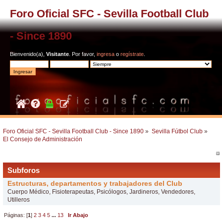
Foro Oficial SFC - Sevilla Football Club
- Since 1890
Bienvenido(a),
Visitante
. Por favor,
ingresa
o
regístrate
.
Foro Oficial SFC - Sevilla Football Club - Since 1890
»
Sevilla Fútbol Club
»
El Consejo de Administración
Subforos
Estructuras, departamentos y trabajadores del Club
Cuerpo Médico, Fisioterapeutas, Psicólogos, Jardineros, Vendedores,
Utilleros
Páginas: [
1
]
2
3
4
5
...
13
Ir Abajo