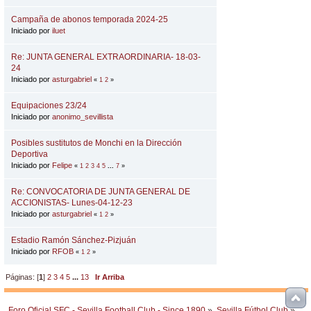
Campaña de abonos temporada 2024-25
Iniciado por
iluet
Re: JUNTA GENERAL EXTRAORDINARIA- 18-03-
24
Iniciado por
asturgabriel
«
1
2
»
Equipaciones 23/24
Iniciado por
anonimo_sevillista
Posibles sustitutos de Monchi en la Dirección
Deportiva
Iniciado por
Felipe
«
1
2
3
4
5
...
7
»
Re: CONVOCATORIA DE JUNTA GENERAL DE
ACCIONISTAS- Lunes-04-12-23
Iniciado por
asturgabriel
«
1
2
»
Estadio Ramón Sánchez-Pizjuán
Iniciado por
RFOB
«
1
2
»
Páginas: [
1
]
2
3
4
5
...
13
Ir Arriba
Foro Oficial SFC - Sevilla Football Club - Since 1890
»
Sevilla Fútbol Club
»