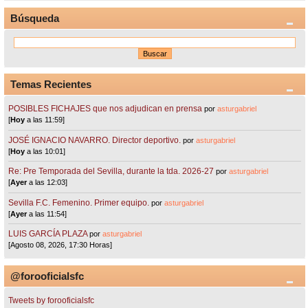
Búsqueda
Temas Recientes
POSIBLES FICHAJES que nos adjudican en prensa
por
asturgabriel
[
Hoy
a las 11:59]
JOSÉ IGNACIO NAVARRO. Director deportivo.
por
asturgabriel
[
Hoy
a las 10:01]
Re: Pre Temporada del Sevilla, durante la tda. 2026-27
por
asturgabriel
[
Ayer
a las 12:03]
Sevilla F.C. Femenino. Primer equipo.
por
asturgabriel
[
Ayer
a las 11:54]
LUIS GARCÍA PLAZA
por
asturgabriel
[Agosto 08, 2026, 17:30 Horas]
@forooficialsfc
Tweets by forooficialsfc