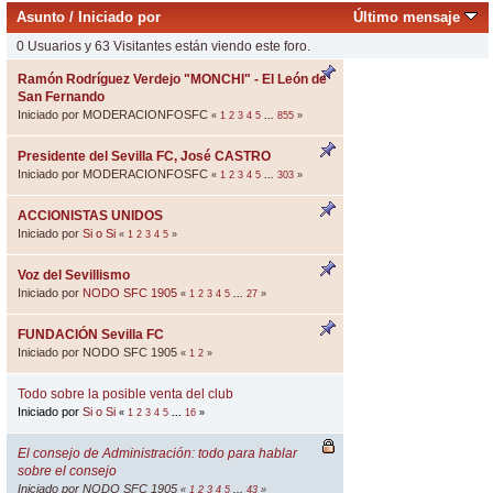
Asunto
/
Iniciado por
Último mensaje
0 Usuarios y 63 Visitantes están viendo este foro.
Ramón Rodríguez Verdejo "MONCHI" - El León de
San Fernando
Iniciado por MODERACIONFOSFC
«
1
2
3
4
5
...
855
»
Presidente del Sevilla FC, José CASTRO
Iniciado por MODERACIONFOSFC
«
1
2
3
4
5
...
303
»
ACCIONISTAS UNIDOS
Iniciado por
Si o Si
«
1
2
3
4
5
»
Voz del Sevillismo
Iniciado por
NODO SFC 1905
«
1
2
3
4
5
...
27
»
FUNDACIÓN Sevilla FC
Iniciado por NODO SFC 1905
«
1
2
»
Todo sobre la posible venta del club
Iniciado por
Si o Si
«
1
2
3
4
5
...
16
»
El consejo de Administración: todo para hablar
sobre el consejo
Iniciado por NODO SFC 1905
«
1
2
3
4
5
...
43
»