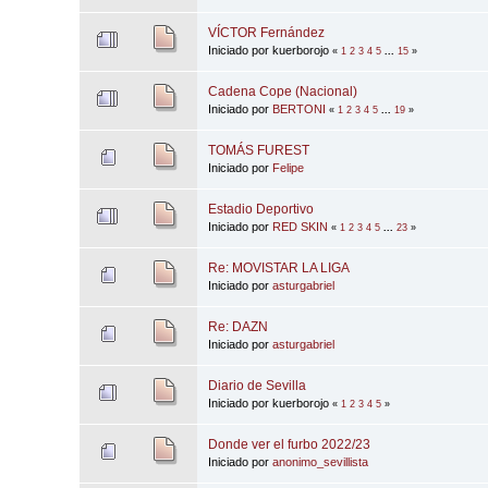
VÍCTOR Fernández
Iniciado por kuerborojo
«
1
2
3
4
5
...
15
»
Cadena Cope (Nacional)
Iniciado por
BERTONI
«
1
2
3
4
5
...
19
»
TOMÁS FUREST
Iniciado por
Felipe
Estadio Deportivo
Iniciado por
RED SKIN
«
1
2
3
4
5
...
23
»
Re: MOVISTAR LA LIGA
Iniciado por
asturgabriel
Re: DAZN
Iniciado por
asturgabriel
Diario de Sevilla
Iniciado por kuerborojo
«
1
2
3
4
5
»
Donde ver el furbo 2022/23
Iniciado por
anonimo_sevillista