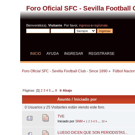
Foro Oficial SFC - Sevilla Football
Bienvenido(a),
Visitante
. Por favor,
ingresa
o
regístrate
.
INICIO
AYUDA
INGRESAR
REGISTRARSE
Foro Oficial SFC - Sevilla Football Club - Since 1890
»
Fútbol Nacion
Páginas: [
1
]
2
3
4
5
...
8
Ir Abajo
Asunto
/
Iniciado por
0 Usuarios y 25 Visitantes están viendo este foro.
TVE
Iniciado por
SNM
«
1
2
3
4
5
...
10
»
LUEGO DICEN QUE SON PERIODISTAS...