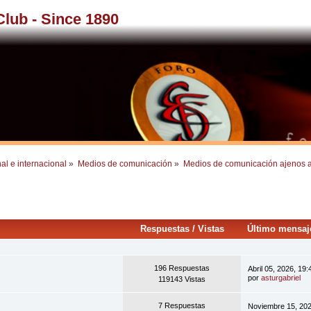
 Club - Since 1890
al e internacional
»
Medios de comunicación
»
Medios de comunicación ajenos a
Respuestas
/
Vistas
Último mensa
196 Respuestas
Abril 05, 2026, 19
por
asturgabriel
119143 Vistas
7 Respuestas
Noviembre 15, 202