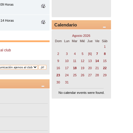
5:09 Horas
:14 Horas
Calendario
Agosto 2026
Dom
Lun
Mar
Mié
Jue
Vie
Sáb
1
al club
2
3
4
5
[6]
7
8
9
10
11
12
13
14
15
16
17
18
19
20
21
22
23
24
25
26
27
28
29
30
31
No calendar events were found.