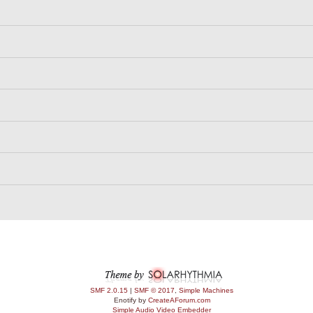
SMF 2.0.15
|
SMF © 2017
,
Simple Machines
Enotify by
CreateAForum.com
Simple Audio Video Embedder