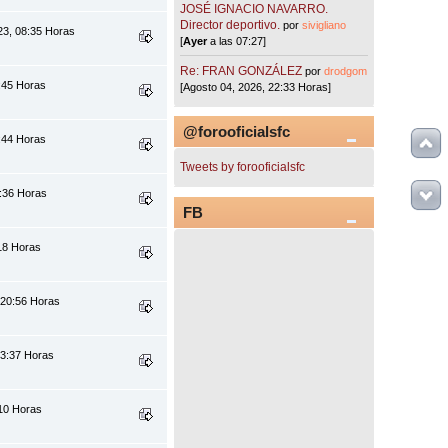
JOSÉ IGNACIO NAVARRO.
Director deportivo.
por
sivigliano
23, 08:35 Horas
[
Ayer
a las 07:27]
Re: FRAN GONZÁLEZ
por
drodgom
1:45 Horas
[Agosto 04, 2026, 22:33 Horas]
@forooficialsfc
1:44 Horas
Tweets by forooficialsfc
:36 Horas
FB
:18 Horas
 20:56 Horas
03:37 Horas
:10 Horas