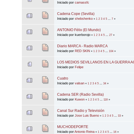
Iniciado por
camassfc
Cadena Cope (Sevilla)
Iniciado por
shebshenko
«
1
2
3
4
5
...
7
»
ANTONIO Félix (El Mundo)
Iniciado por kuerborojo
«
1
2
3
4
5
...
27
»
Diario MARCA - Radio MARCA
Iniciado por
RED SKIN
«
1
2
3
4
5
...
104
»
LOS MEDIOS SEVILLANOS EN LA GUERRA A
Iniciado por
Felipe
Cuatro
Iniciado por
valsan
«
1
2
3
4
5
...
34
»
Cadena SER (Radio Sevilla)
Iniciado por
Kuwon
«
1
2
3
4
5
...
118
»
Canal Sur Radio y Televisión
Iniciado por
Jose Luis Bueno
«
1
2
3
4
5
...
33
»
MUCHODEPORTE
Iniciado por
Antonio Reina
«
1
2
3
4
5
...
16
»