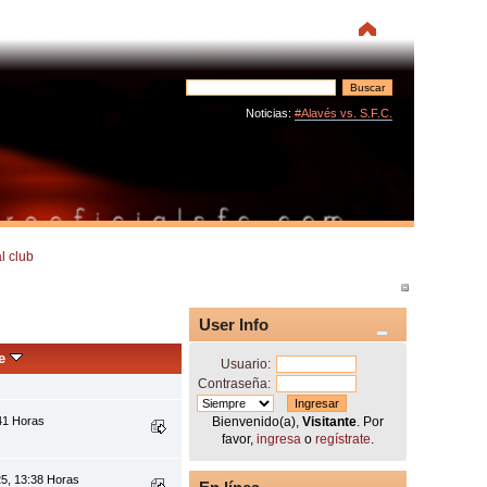
Noticias:
#Alavés vs. S.F.C.
l club
User Info
je
Usuario:
Contraseña:
:41 Horas
Bienvenido(a),
Visitante
. Por
favor,
ingresa
o
regístrate
.
5, 13:38 Horas