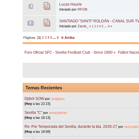
Lucas Haurie
Iniciado por
RFOB
SANTIAGO "SANTI" ROLDÁN - CANAL SUR TV (
Iniciado por
Zarok_
«
1
2
3
4
5
...
9
»
Páginas: [
1
]
2
3
4
5
...
8
Ir Arriba
Foro Oficial SFC - Sevilla Football Club - Since 1890
»
Fútbol Nacio
Temas Recientes
Djibril SOW
por
sivigliano
[
Hoy
a las 22:23]
Sevilla "C"
por
asturgabriel
[
Hoy
a las 18:13]
Re: Pre Temporada del Sevilla, durante la tda. 2026-27
por
asturgabri
[
Hoy
a las 18:08]