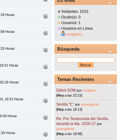
En línea
Visitantes: 1015
:29 Horas
Oculto(s): 0
Usuarios: 1
Usuarios en Línea:
:58 Horas
sivigliano
Búsqueda
:25 Horas
 19:31 Horas
Temas Recientes
 02:26 Horas
Djibril SOW
por
sivigliano
[
Hoy
a las 22:23]
24, 19:31 Horas
Sevilla "C"
por
asturgabriel
[
Hoy
a las 18:13]
19:45 Horas
Re: Pre Temporada del Sevilla,
durante la tda. 2026-27
por
asturgabriel
6:25 Horas
[
Hoy
a las 18:08]