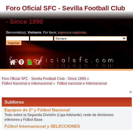
Foro Oficial SFC - Sevilla Football Club
- Since 1890
Bienvenido(a),
Visitante
. Por favor,
ingresa
o
regístrate
.
Foro Oficial SFC - Sevilla Football Club - Since 1890
»
Fútbol Nacional e internacional
»
Fútbol nacional e internacional
Subforos
Equipos de 2ª y Fútbol Nacional
Todo sobre la Segunda División (Liga Adelante), resto de divisiones
inferiores y Fútbol Base.
Fútbol Internacional y SELECCIONES