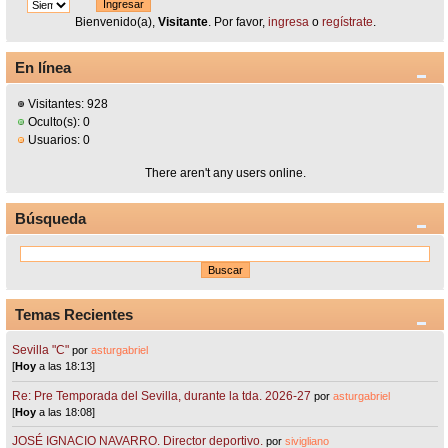
Bienvenido(a),
Visitante
. Por favor,
ingresa
o
regístrate
.
En línea
Visitantes: 928
Oculto(s): 0
Usuarios: 0
There aren't any users online.
Búsqueda
Temas Recientes
Sevilla "C"
por
asturgabriel
[
Hoy
a las 18:13]
Re: Pre Temporada del Sevilla, durante la tda. 2026-27
por
asturgabriel
[
Hoy
a las 18:08]
JOSÉ IGNACIO NAVARRO. Director deportivo.
por
sivigliano