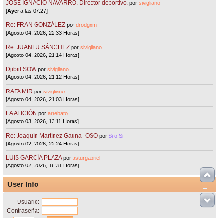
JOSÉ IGNACIO NAVARRO. Director deportivo.
por
sivigliano
[
Ayer
a las 07:27]
Re: FRAN GONZÁLEZ
por
drodgom
[Agosto 04, 2026, 22:33 Horas]
Re: JUANLU SÁNCHEZ
por
sivigliano
[Agosto 04, 2026, 21:14 Horas]
Djibril SOW
por
sivigliano
[Agosto 04, 2026, 21:12 Horas]
RAFA MIR
por
sivigliano
[Agosto 04, 2026, 21:03 Horas]
LA AFICIÓN
por
arrebato
[Agosto 03, 2026, 13:11 Horas]
Re: Joaquín Martínez Gauna- OSO
por
Si o Si
[Agosto 02, 2026, 22:24 Horas]
LUIS GARCÍA PLAZA
por
asturgabriel
[Agosto 02, 2026, 16:31 Horas]
User Info
Usuario:
Contraseña: