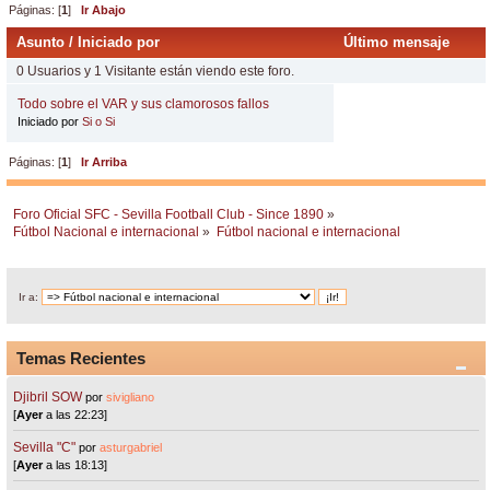
Páginas: [
1
]
Ir Abajo
Asunto
/
Iniciado por
Último mensaje
0 Usuarios y 1 Visitante están viendo este foro.
Todo sobre el VAR y sus clamorosos fallos
Iniciado por
Si o Si
Páginas: [
1
]
Ir Arriba
Foro Oficial SFC - Sevilla Football Club - Since 1890
»
Fútbol Nacional e internacional
»
Fútbol nacional e internacional
Ir a:
Temas Recientes
Djibril SOW
por
sivigliano
[
Ayer
a las 22:23]
Sevilla "C"
por
asturgabriel
[
Ayer
a las 18:13]