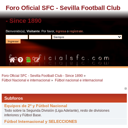
Foro Oficial SFC - Sevilla Football Club
- Since 1890
Bienvenido(a),
Visitante
. Por favor,
ingresa
o
regístrate
.
Foro Oficial SFC - Sevilla Football Club - Since 1890
»
Fútbol Nacional e internacional
»
Fútbol nacional e internacional
Subforos
Equipos de 2ª y Fútbol Nacional
Todo sobre la Segunda División (Liga Adelante), resto de divisiones
inferiores y Fútbol Base.
Fútbol Internacional y SELECCIONES