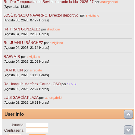
Re: Pre Temporada del Sevilla, durante la tda. 2026-27
por
asturgabriel
[
Ayer
a las 18:08]
JOSÉ IGNACIO NAVARRO. Director deportivo.
por
sivigliano
[Agosto 05, 2026, 07:27 Horas]
Re: FRAN GONZÁLEZ
por
drodgom
[Agosto 04, 2026, 22:33 Horas]
Re: JUANLU SÁNCHEZ
por
sivigliano
[Agosto 04, 2026, 21:14 Horas]
RAFA MIR
por
sivigliano
[Agosto 04, 2026, 21:03 Horas]
LA AFICIÓN
por
arrebato
[Agosto 03, 2026, 13:11 Horas]
Re: Joaquín Martínez Gauna- OSO
por
Si o Si
[Agosto 02, 2026, 22:24 Horas]
LUIS GARCÍA PLAZA
por
asturgabriel
[Agosto 02, 2026, 16:31 Horas]
User Info
Usuario:
Contraseña: