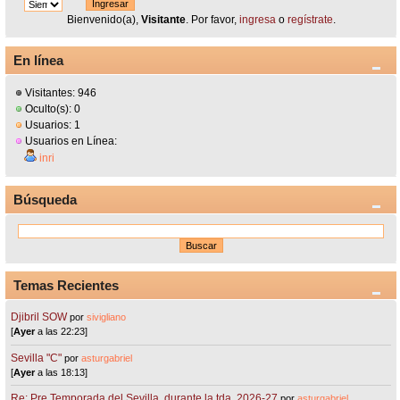
Bienvenido(a),
Visitante
. Por favor,
ingresa
o
regístrate
.
En línea
Visitantes: 946
Oculto(s): 0
Usuarios: 1
Usuarios en Línea:
inri
Búsqueda
Temas Recientes
Djibril SOW
por
sivigliano
[
Ayer
a las 22:23]
Sevilla "C"
por
asturgabriel
[
Ayer
a las 18:13]
Re: Pre Temporada del Sevilla, durante la tda. 2026-27
por
asturgabriel