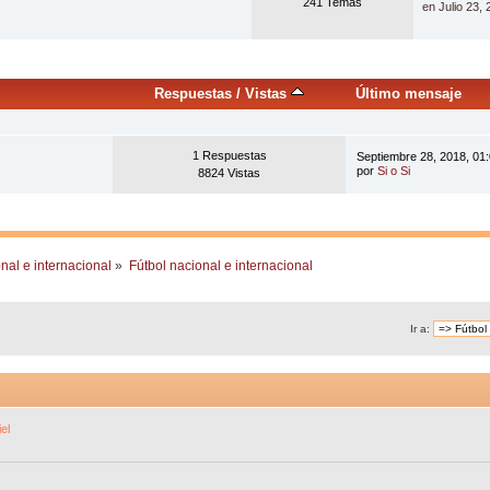
241 Temas
en Julio 23,
Respuestas
/
Vistas
Último mensaje
1 Respuestas
Septiembre 28, 2018, 01
por
Si o Si
8824 Vistas
nal e internacional
»
Fútbol nacional e internacional
Ir a:
el