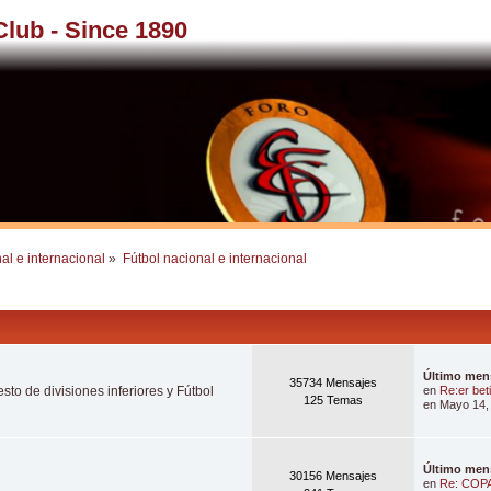
 Club - Since 1890
al e internacional
»
Fútbol nacional e internacional
Último men
35734 Mensajes
sto de divisiones inferiores y Fútbol
en
Re:er bet
125 Temas
en Mayo 14,
Último men
30156 Mensajes
en
Re: COPA