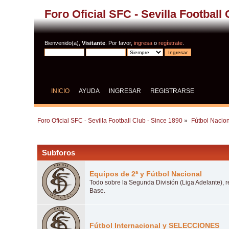
Foro Oficial SFC - Sevilla Football
Bienvenido(a),
Visitante
. Por favor,
ingresa
o
regístrate
.
INICIO
AYUDA
INGRESAR
REGISTRARSE
Foro Oficial SFC - Sevilla Football Club - Since 1890
»
Fútbol Nacion
Subforos
Equipos de 2ª y Fútbol Nacional
Todo sobre la Segunda División (Liga Adelante), re
Base.
Fútbol Internacional y SELECCIONES