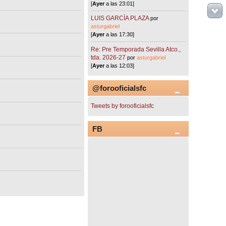
[
Ayer
a las 23:01]
LUIS GARCÍA PLAZA
por
asturgabriel
[
Ayer
a las 17:30]
Re: Pre Temporada Sevilla Atco.,
tda. 2026-27
por
asturgabriel
[
Ayer
a las 12:03]
@forooficialsfc
Tweets by forooficialsfc
FB