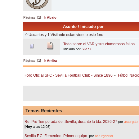
Páginas: [
1
]
Ir Abajo
Asunto
/
Iniciado por
0 Usuarios y 1 Visitante están viendo este foro.
Todo sobre el VAR y sus clamorosos fallos
Iniciado por
Si o Si
Páginas: [
1
]
Ir Arriba
Foro Oficial SFC - Sevilla Football Club - Since 1890
»
Fútbol Nacio
Temas Recientes
Re: Pre Temporada del Sevilla, durante la tda. 2026-27
por
asturgabri
[
Hoy
a las 12:03]
Sevilla F.C. Femenino. Primer equipo.
por
asturgabriel