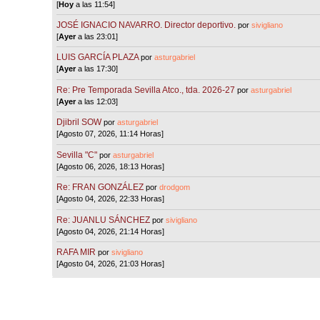
[
Hoy
a las 11:54]
JOSÉ IGNACIO NAVARRO. Director deportivo.
por
sivigliano
[
Ayer
a las 23:01]
LUIS GARCÍA PLAZA
por
asturgabriel
[
Ayer
a las 17:30]
Re: Pre Temporada Sevilla Atco., tda. 2026-27
por
asturgabriel
[
Ayer
a las 12:03]
Djibril SOW
por
asturgabriel
[Agosto 07, 2026, 11:14 Horas]
Sevilla "C"
por
asturgabriel
[Agosto 06, 2026, 18:13 Horas]
Re: FRAN GONZÁLEZ
por
drodgom
[Agosto 04, 2026, 22:33 Horas]
Re: JUANLU SÁNCHEZ
por
sivigliano
[Agosto 04, 2026, 21:14 Horas]
RAFA MIR
por
sivigliano
[Agosto 04, 2026, 21:03 Horas]