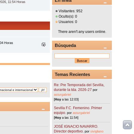
En línea
 2026, 11:54 Horas
Visitantes: 952
Oculto(s): 0
Usuarios: 0
There aren't any users online.
:04 Horas
Búsqueda
Temas Recientes
Re: Pre Temporada del Sevilla,
durante la tda. 2026-27
por
asturgabriel
[
Hoy
a las 12:03]
Sevilla F.C. Femenino. Primer
equipo.
por
asturgabriel
[
Hoy
a las 11:54]
JOSÉ IGNACIO NAVARRO.
Director deportivo.
por
sivigliano