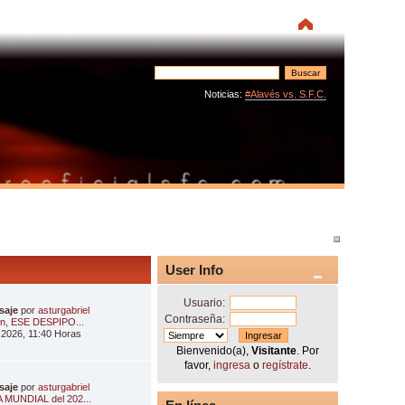
Noticias:
#Alavés vs. S.F.C.
User Info
Usuario:
saje
por
asturgabriel
Contraseña:
in, ESE DESPIPO...
 2026, 11:40 Horas
Bienvenido(a),
Visitante
. Por
favor,
ingresa
o
regístrate
.
saje
por
asturgabriel
 MUNDIAL del 202...