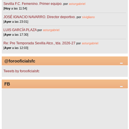
Sevilla F.C. Femenino. Primer equipo.
por
asturgabriel
[
Hoy
a las 11:54]
JOSÉ IGNACIO NAVARRO. Director deportivo.
por
sivigliano
[
Ayer
a las 23:01]
LUIS GARCÍA PLAZA
por
asturgabriel
[
Ayer
a las 17:30]
Re: Pre Temporada Sevilla Atco., tda. 2026-27
por
asturgabriel
[
Ayer
a las 12:03]
@forooficialsfc
Tweets by forooficialsfc
FB