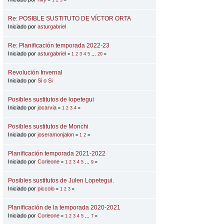
Re: POSIBLE SUSTITUTO DE VÍCTOR ORTA
Iniciado por
asturgabriel
Re: Planificación temporada 2022-23
Iniciado por
asturgabriel
«
1
2
3
4
5
...
20
»
Revolución Invernal
Iniciado por
Si o Si
Posibles sustitutos de lopetegui
Iniciado por
jocarvia
«
1
2
3
4
»
Posibles sustitutos de Monchi
Iniciado por
joseramonjalon
«
1
2
»
Planificación temporada 2021-2022
Iniciado por
Corleone
«
1
2
3
4
5
...
9
»
Posibles sustitutos de Julen Lopetegui.
Iniciado por
piccolo
«
1
2
3
»
Planificación de la temporada 2020-2021
Iniciado por
Corleone
«
1
2
3
4
5
...
7
»