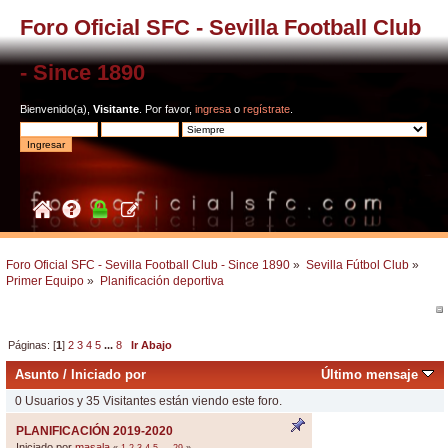
Foro Oficial SFC - Sevilla Football Club
- Since 1890
Bienvenido(a),
Visitante
. Por favor,
ingresa
o
regístrate
.
Foro Oficial SFC - Sevilla Football Club - Since 1890
»
Sevilla Fútbol Club
»
Primer Equipo
»
Planificación deportiva
Páginas: [
1
]
2
3
4
5
...
8
Ir Abajo
Asunto
/
Iniciado por
Último mensaje
0 Usuarios y 35 Visitantes están viendo este foro.
PLANIFICACIÓN 2019-2020
Iniciado por
masala
«
1
2
3
4
5
...
29
»