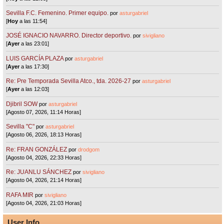
Sevilla F.C. Femenino. Primer equipo.
por
asturgabriel
[
Hoy
a las 11:54]
JOSÉ IGNACIO NAVARRO. Director deportivo.
por
sivigliano
[
Ayer
a las 23:01]
LUIS GARCÍA PLAZA
por
asturgabriel
[
Ayer
a las 17:30]
Re: Pre Temporada Sevilla Atco., tda. 2026-27
por
asturgabriel
[
Ayer
a las 12:03]
Djibril SOW
por
asturgabriel
[Agosto 07, 2026, 11:14 Horas]
Sevilla "C"
por
asturgabriel
[Agosto 06, 2026, 18:13 Horas]
Re: FRAN GONZÁLEZ
por
drodgom
[Agosto 04, 2026, 22:33 Horas]
Re: JUANLU SÁNCHEZ
por
sivigliano
[Agosto 04, 2026, 21:14 Horas]
RAFA MIR
por
sivigliano
[Agosto 04, 2026, 21:03 Horas]
User Info