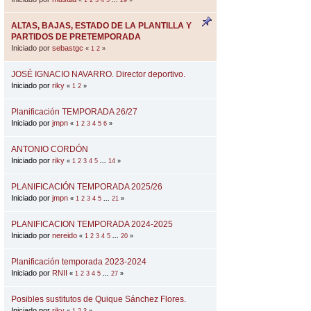
ALTAS, BAJAS, ESTADO DE LA PLANTILLA Y
PARTIDOS DE PRETEMPORADA
Iniciado por
sebastgc
«
1
2
»
JOSÉ IGNACIO NAVARRO. Director deportivo.
Iniciado por
riky
«
1
2
»
Planificación TEMPORADA 26/27
Iniciado por
jmpn
«
1
2
3
4
5
6
»
ANTONIO CORDÓN
Iniciado por
riky
«
1
2
3
4
5
...
14
»
PLANIFICACIÓN TEMPORADA 2025/26
Iniciado por
jmpn
«
1
2
3
4
5
...
21
»
PLANIFICACION TEMPORADA 2024-2025
Iniciado por
nereido
«
1
2
3
4
5
...
20
»
Planificación temporada 2023-2024
Iniciado por
RNII
«
1
2
3
4
5
...
27
»
Posibles sustitutos de Quique Sánchez Flores.
Iniciado por
riky
«
1
2
3
»