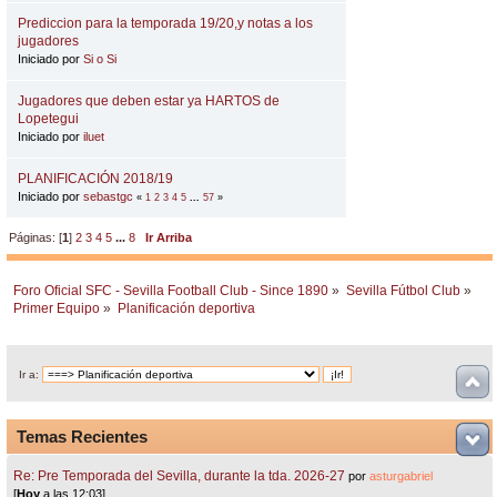
Prediccion para la temporada 19/20,y notas a los
jugadores
Iniciado por
Si o Si
Jugadores que deben estar ya HARTOS de
Lopetegui
Iniciado por
iluet
PLANIFICACIÓN 2018/19
Iniciado por
sebastgc
«
1
2
3
4
5
...
57
»
Páginas: [
1
]
2
3
4
5
...
8
Ir Arriba
Foro Oficial SFC - Sevilla Football Club - Since 1890
»
Sevilla Fútbol Club
»
Primer Equipo
»
Planificación deportiva
Ir a:
Temas Recientes
Re: Pre Temporada del Sevilla, durante la tda. 2026-27
por
asturgabriel
[
Hoy
a las 12:03]