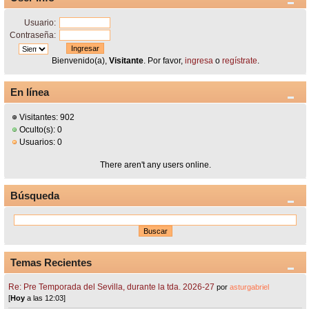
Usuario:
Contraseña:
Bienvenido(a),
Visitante
. Por favor,
ingresa
o
regístrate
.
En línea
Visitantes: 902
Oculto(s): 0
Usuarios: 0
There aren't any users online.
Búsqueda
Temas Recientes
Re: Pre Temporada del Sevilla, durante la tda. 2026-27
por
asturgabriel
[
Hoy
a las 12:03]