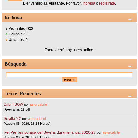
Bienvenido(a),
Visitante
. Por favor,
ingresa
o
regístrate
.
En línea
Visitantes: 933
Oculto(s): 0
Usuarios: 0
There aren't any users online.
Búsqueda
Temas Recientes
Djibril SOW
por
asturgabriel
[
Ayer
a las 11:14]
Sevilla "C"
por
asturgabriel
[Agosto 06, 2026, 18:13 Horas]
Re: Pre Temporada del Sevilla, durante la tda. 2026-27
por
asturgabriel
[Agosto 06, 2026, 18:08 Horas]