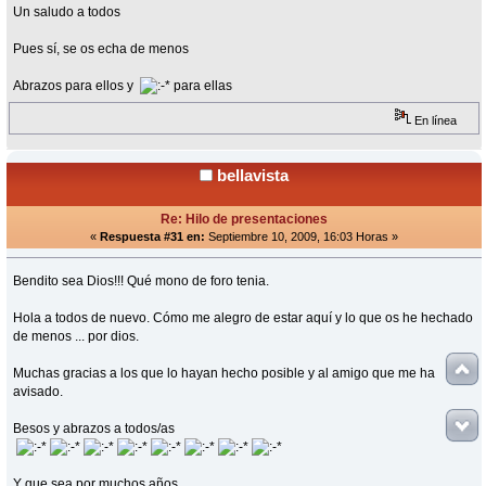
Un saludo a todos
Pues sí, se os echa de menos
Abrazos para ellos y
para ellas
En línea
bellavista
Re: Hilo de presentaciones
«
Respuesta #31 en:
Septiembre 10, 2009, 16:03 Horas »
Bendito sea Dios!!! Qué mono de foro tenia.
Hola a todos de nuevo. Cómo me alegro de estar aquí y lo que os he hechado
de menos ... por dios.
Muchas gracias a los que lo hayan hecho posible y al amigo que me ha
avisado.
Besos y abrazos a todos/as
Y que sea por muchos años