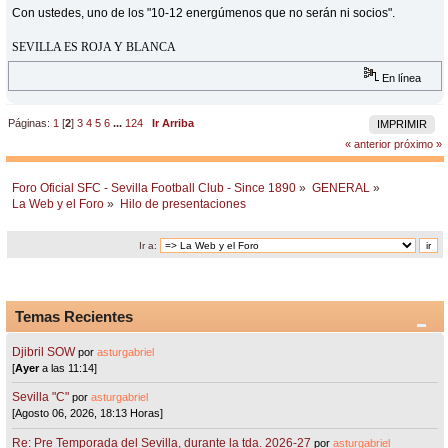
Con ustedes, uno de los "10-12 energúmenos que no serán ni socios".
SEVILLA ES ROJA Y BLANCA
En línea
Páginas:
1
[
2
]
3
4
5
6
...
124
Ir Arriba
IMPRIMIR
« anterior
próximo »
Foro Oficial SFC - Sevilla Football Club - Since 1890
»
GENERAL
»
La Web y el Foro
»
Hilo de presentaciones
Ir a:
Temas Recientes
Djibril SOW
por
asturgabriel
[
Ayer
a las 11:14]
Sevilla "C"
por
asturgabriel
[Agosto 06, 2026, 18:13 Horas]
Re: Pre Temporada del Sevilla, durante la tda. 2026-27
por
asturgabriel