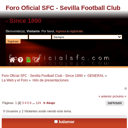
Foro Oficial SFC - Sevilla Football Club
- Since 1890
Bienvenido(a),
Visitante
. Por favor,
ingresa
o
regístrate
.
Foro Oficial SFC - Sevilla Football Club - Since 1890
»
GENERAL
»
La Web y el Foro
»
Hilo de presentaciones
« anterior
próximo »
Páginas:
1
[
2
]
3
4
5
6
...
124
Ir Abajo
IMPRIMIR
0 Usuarios y 2 Visitantes están viendo este tema.
kalamar