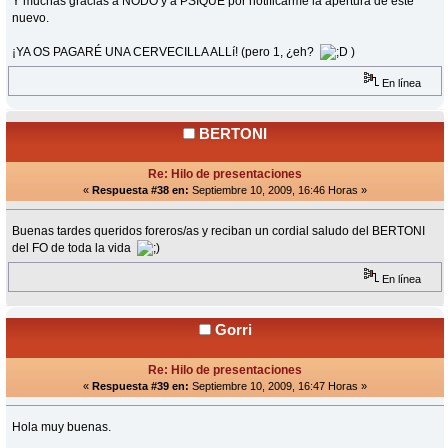
Y muchas gracias a NODO y a PSIQUE por notificarme la apertura de este
nuevo.
¡YA OS PAGARÉ UNA CERVECILLA ALLí! (pero 1, ¿eh?
)
En línea
BERTONI
Re: Hilo de presentaciones
«
Respuesta #38 en:
Septiembre 10, 2009, 16:46 Horas »
Buenas tardes queridos foreros/as y reciban un cordial saludo del BERTONI
del FO de toda la vida
En línea
Gorri
Re: Hilo de presentaciones
«
Respuesta #39 en:
Septiembre 10, 2009, 16:47 Horas »
Hola muy buenas.