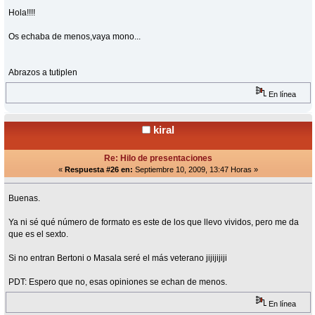
Hola!!!!
Os echaba de menos,vaya mono...
Abrazos a tutiplen
En línea
kiral
Re: Hilo de presentaciones
«
Respuesta #26 en:
Septiembre 10, 2009, 13:47 Horas »
Buenas.
Ya ni sé qué número de formato es este de los que llevo vividos, pero me da
que es el sexto.
Si no entran Bertoni o Masala seré el más veterano jijijijiji
PDT: Espero que no, esas opiniones se echan de menos.
En línea