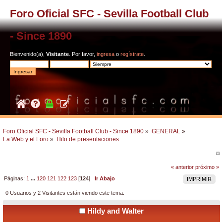
Foro Oficial SFC - Sevilla Football Club
- Since 1890
Bienvenido(a),
Visitante
. Por favor,
ingresa
o
regístrate
.
Foro Oficial SFC - Sevilla Football Club - Since 1890
»
GENERAL
»
La Web y el Foro
»
Hilo de presentaciones
« anterior
próximo »
Páginas:
1
...
120
121
122
123
[
124
]
Ir Abajo
IMPRIMIR
0 Usuarios y 2 Visitantes están viendo este tema.
Hildy and Walter