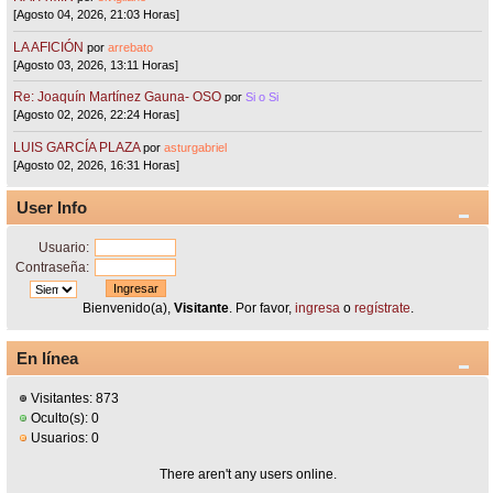
[Agosto 04, 2026, 21:03 Horas]
LA AFICIÓN
por
arrebato
[Agosto 03, 2026, 13:11 Horas]
Re: Joaquín Martínez Gauna- OSO
por
Si o Si
[Agosto 02, 2026, 22:24 Horas]
LUIS GARCÍA PLAZA
por
asturgabriel
[Agosto 02, 2026, 16:31 Horas]
User Info
Usuario:
Contraseña:
Bienvenido(a),
Visitante
. Por favor,
ingresa
o
regístrate
.
En línea
Visitantes: 873
Oculto(s): 0
Usuarios: 0
There aren't any users online.