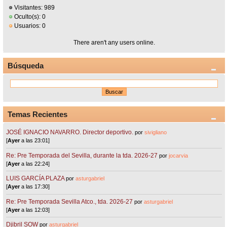
Visitantes: 989
Oculto(s): 0
Usuarios: 0
There aren't any users online.
Búsqueda
Temas Recientes
JOSÉ IGNACIO NAVARRO. Director deportivo.
por
sivigliano
[
Ayer
a las 23:01]
Re: Pre Temporada del Sevilla, durante la tda. 2026-27
por
jocarvia
[
Ayer
a las 22:24]
LUIS GARCÍA PLAZA
por
asturgabriel
[
Ayer
a las 17:30]
Re: Pre Temporada Sevilla Atco., tda. 2026-27
por
asturgabriel
[
Ayer
a las 12:03]
Djibril SOW
por
asturgabriel