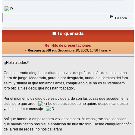
En línea
Torquemada
Re: Hilo de presentaciones
«
Respuesta #68 en:
Septiembre 10, 2009, 18:56 Horas »
¡¡Hola a todos!!
Con moderada alegría os saludo otra vez, después de más de una semana
fuera de juego. Moderada, porque por desgracia, aunque el formato del foro
es muy similar al que teníamos antes, compruebo que no es el "verdadero
foro oficial", es decir, que nos han "capado".
Por el momento os digo que estoy que ardo con las cosas que suceden en el
club, pero que ardo.
Lo que pasa es que no quiero despotricar desde
ya en el primer mensaje.
Así que bueno, a empezar otra vez desde cero. Muchas gracias a todos los
que hayáis hecho posible la aparición de nuestro foro. Desde cualquier rincón
de la red de redes ¡no nos callarán!