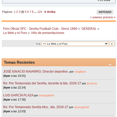
En línea
Páginas:
1
2
3
[
4
]
5
6
7
8
...
124
Ir Arriba
IMPRIMIR
« anterior
próximo »
Foro Oficial SFC - Sevilla Football Club - Since 1890
»
GENERAL
»
La Web y el Foro
»
Hilo de presentaciones
Ir a:
Temas Recientes
JOSÉ IGNACIO NAVARRO. Director deportivo.
por
sivigliano
[
Ayer
a las 23:01]
Re: Pre Temporada del Sevilla, durante la tda. 2026-27
por
jocarvia
[
Ayer
a las 22:24]
LUIS GARCÍA PLAZA
por
asturgabriel
[
Ayer
a las 17:30]
Re: Pre Temporada Sevilla Atco., tda. 2026-27
por
asturgabriel
[
Ayer
a las 12:03]