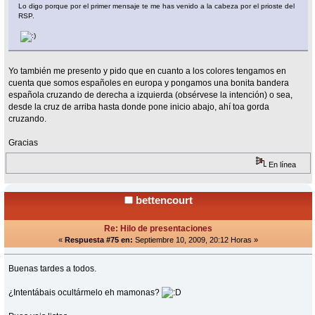
Lo digo porque por el primer mensaje te me has venido a la cabeza por el prioste del
RSP.
Yo también me presento y pido que en cuanto a los colores tengamos en
cuenta que somos españoles en europa y pongamos una bonita bandera
española cruzando de derecha a izquierda (obsérvese la intención) o sea,
desde la cruz de arriba hasta donde pone inicio abajo, ahí toa gorda
cruzando.
Gracias
En línea
bettencourt
Re: Hilo de presentaciones
«
Respuesta #75 en:
Septiembre 10, 2009, 20:12 Horas »
Buenas tardes a todos.
¿Intentábais ocultármelo eh mamonas?