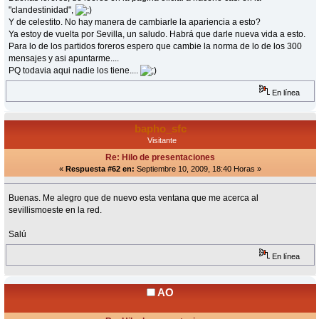
"clandestinidad",
Y de celestito. No hay manera de cambiarle la apariencia a esto?
Ya estoy de vuelta por Sevilla, un saludo. Habrá que darle nueva vida a esto.
Para lo de los partidos foreros espero que cambie la norma de lo de los 300
mensajes y asi apuntarme....
PQ todavia aqui nadie los tiene....
En línea
bapho_sfc
Visitante
Re: Hilo de presentaciones
«
Respuesta #62 en:
Septiembre 10, 2009, 18:40 Horas »
Buenas. Me alegro que de nuevo esta ventana que me acerca al
sevillismoeste en la red.
Salú
En línea
AO