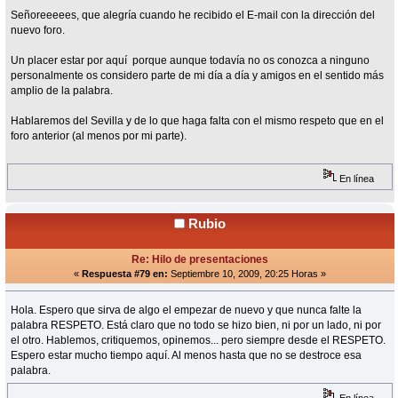
Señoreeeees, que alegría cuando he recibido el E-mail con la dirección del
nuevo foro.
Un placer estar por aquí porque aunque todavía no os conozca a ninguno
personalmente os considero parte de mi día a día y amigos en el sentido más
amplio de la palabra.
Hablaremos del Sevilla y de lo que haga falta con el mismo respeto que en el
foro anterior (al menos por mi parte).
En línea
Rubio
Re: Hilo de presentaciones
«
Respuesta #79 en:
Septiembre 10, 2009, 20:25 Horas »
Hola. Espero que sirva de algo el empezar de nuevo y que nunca falte la
palabra RESPETO. Está claro que no todo se hizo bien, ni por un lado, ni por
el otro. Hablemos, critiquemos, opinemos... pero siempre desde el RESPETO.
Espero estar mucho tiempo aquí. Al menos hasta que no se destroce esa
palabra.