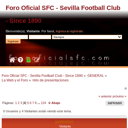
Foro Oficial SFC - Sevilla Football Club
- Since 1890
Bienvenido(a),
Visitante
. Por favor,
ingresa
o
regístrate
.
Foro Oficial SFC - Sevilla Football Club - Since 1890
»
GENERAL
»
La Web y el Foro
»
Hilo de presentaciones
« anterior
próximo »
Páginas:
1
2
3
[
4
]
5
6
7
8
...
124
Ir Abajo
IMPRIMIR
0 Usuarios y 4 Visitantes están viendo este tema.
pedreitor
Visitante