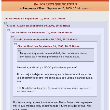
Re: FOREROS QUE NO ESTAN
«
Respuesta #20 en:
Septiembre 10, 2009, 20:44 Horas »
Cita de: Rubio en Septiembre 10, 2009, 20:41 Horas
Cita de: Kuwon en Septiembre 10, 2009, 20:36 Horas
Cita de: Rubio en Septiembre 10, 2009, 20:34 Horas
Cita de: Kuwon en Septiembre 10, 2009, 20:29 Horas
Cita de: Rubio en Septiembre 10, 2009, 20:26 Horas
Me gustaría que estuviesen Michel y Nacho Mateos. Junto
con Nodo eran mis tres preferidos y de lectura diaria.
Pues mira, a Míchel y a NODO ya los tienes por aquí.
Al otro mejor lo dejas en su casa, que con bastante ahínco luchó
ya por cerrarnos el otro foro como para que venga a dar por culo a
este.
P.D: Nos falta también Si o Si, pero ya le he mandado un email, a
ver si se anima.
Por lo que tengo entendido tu error con Nacho Mateos es mayúsculo.
Por lo cual mensaje muy desafortunado y fuera de lugar el tuyo. Mal
empezamos.