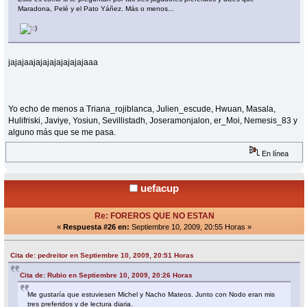
Maradona, Pelé y el Pato Yáñez. Más o menos...
jajajaajajajajajajajajaaa
Yo echo de menos a Triana_rojiblanca, Julien_escude, Hwuan, Masala,
Hulifriski, Javiye, Yosiun, Sevillistadh, Joseramonjalon, er_Moi, Nemesis_83 y
alguno más que se me pasa.
En línea
uefacup
Re: FOREROS QUE NO ESTAN
«
Respuesta #26 en:
Septiembre 10, 2009, 20:55 Horas »
Cita de: pedreitor en Septiembre 10, 2009, 20:51 Horas
Cita de: Rubio en Septiembre 10, 2009, 20:26 Horas
Me gustaría que estuviesen Michel y Nacho Mateos. Junto con Nodo eran mis
tres preferidos y de lectura diaria.