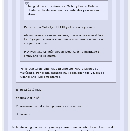
Me gustaría que estuviesen Michel y Nacho Mateos.
Junto con Nodo eran mis tres preferidos y de lectura
diaria.
Pues mira, a Míchel y a NODO ya los tienes por aquí.
Al otro mejor lo dejas en su casa, que con bastante ahínco
luchó ya por cerrarnos el otro foro como para que venga a
dar por culo a este.
P.D: Nos falta también Si o Si, pero ya le he mandado un
email, a ver si se anima.
Por lo que tengo entendido tu error con Nacho Mateos es
mayúsculo. Por lo cual mensaje muy desafortunado y fuera de
lugar el tuyo. Mal empezamos.
Empezarás tú mal.
Yo digo lo que sé.
Y cosas aún más divertias podría decir, pero bueno.
Un saludo.
Yo también digo lo que se, y no soy el único que lo sabe. Pero claro, queda