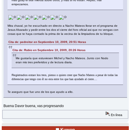
mas guay el tirar mierda sobre otros, y más si no están. Repito, mal
empezamos.
Mira chaval, yo he escuchado en directo a Nacho Mateos llorar en el programa de
Jesus Alvarado y pedir entre los dos el cierre del foro oficial asi que no vengas con
cosas que te haya contado la prima de la vecina de la limpiadora de tu bloque.
Cita de: pedreitor en Septiembre 10, 2009, 20:51 Horas
Cita de: Rubio en Septiembre 10, 2009, 20:26 Horas
Me gustaría que estuviesen Michel y Nacho Mateos. Junto con Nodo
eran mis tres preferidos y de lectura diaria.
Registrados estan los tres,
pienso o quiero creer que Nacho Mateos a pesar de todas las
diferencias que tengo con él no esta entre los que han ayudado al cierre....
Te aseguro que fue uno de los que ayudo a ello.
Buena Davor buena, vas progresando
En línea
Kuwon