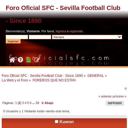
Foro Oficial SFC - Sevilla Football Club
- Since 1890
Bienvenido(a),
Visitante
. Por favor,
ingresa
o
regístrate
.
Foro Oficial SFC - Sevilla Football Club - Since 1890
»
GENERAL
»
La Web y el Foro
»
FOREROS QUE NO ESTAN
« anterior
próximo »
Páginas:
1
[
2
]
3
4
5
6
...
58
Ir Abajo
IMPRIMIR
0 Usuarios y 1 Visitante están viendo este tema.
Kuwon