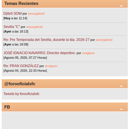
Temas Recientes
Djibril SOW
por
asturgabriel
[
Hoy
a las 11:14]
Sevilla "C"
por
asturgabriel
[
Ayer
a las 18:13]
Re: Pre Temporada del Sevilla, durante la tda. 2026-27
por
asturgabriel
[
Ayer
a las 18:08]
JOSÉ IGNACIO NAVARRO. Director deportivo.
por
sivigliano
[Agosto 05, 2026, 07:27 Horas]
Re: FRAN GONZÁLEZ
por
drodgom
[Agosto 04, 2026, 22:33 Horas]
@forooficialsfc
Tweets by forooficialsfc
FB