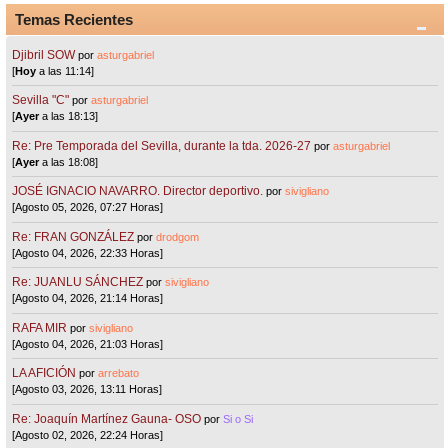
Temas Recientes
Djibril SOW
por
asturgabriel
[
Hoy
a las 11:14]
Sevilla "C"
por
asturgabriel
[
Ayer
a las 18:13]
Re: Pre Temporada del Sevilla, durante la tda. 2026-27
por
asturgabriel
[
Ayer
a las 18:08]
JOSÉ IGNACIO NAVARRO. Director deportivo.
por
sivigliano
[Agosto 05, 2026, 07:27 Horas]
Re: FRAN GONZÁLEZ
por
drodgom
[Agosto 04, 2026, 22:33 Horas]
Re: JUANLU SÁNCHEZ
por
sivigliano
[Agosto 04, 2026, 21:14 Horas]
RAFA MIR
por
sivigliano
[Agosto 04, 2026, 21:03 Horas]
LA AFICIÓN
por
arrebato
[Agosto 03, 2026, 13:11 Horas]
Re: Joaquín Martínez Gauna- OSO
por
Si o Si
[Agosto 02, 2026, 22:24 Horas]