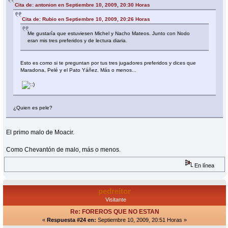
Cita de: antonion en Septiembre 10, 2009, 20:30 Horas
Cita de: Rubio en Septiembre 10, 2009, 20:26 Horas
Me gustaría que estuviesen Michel y Nacho Mateos. Junto con Nodo
eran mis tres preferidos y de lectura diaria.
Esto es como si te preguntan por tus tres jugadores preferidos y dices que
Maradona, Pelé y el Pato Yáñez. Más o menos...
¿Quien es pele?
El primo malo de Moacir.
Como Chevantón de malo, más o menos.
En línea
pedreitor
Visitante
Re: FOREROS QUE NO ESTAN
«
Respuesta #24 en:
Septiembre 10, 2009, 20:51 Horas »