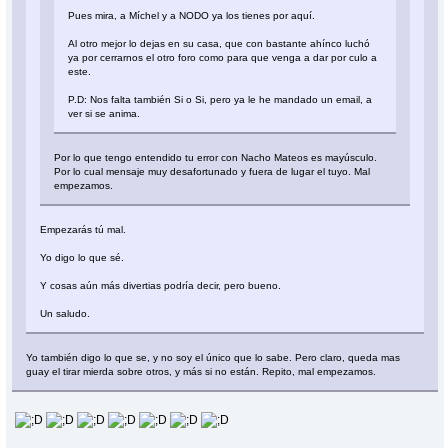
Pues mira, a Míchel y a NODO ya los tienes por aquí.
Al otro mejor lo dejas en su casa, que con bastante ahínco luchó
ya por cerrarnos el otro foro como para que venga a dar por culo a
este.
P.D: Nos falta también Si o Si, pero ya le he mandado un email, a
ver si se anima.
Por lo que tengo entendido tu error con Nacho Mateos es mayúsculo.
Por lo cual mensaje muy desafortunado y fuera de lugar el tuyo. Mal
empezamos.
Empezarás tú mal.
Yo digo lo que sé.
Y cosas aún más divertias podría decir, pero bueno.
Un saludo.
Yo también digo lo que se, y no soy el único que lo sabe. Pero claro, queda mas
guay el tirar mierda sobre otros, y más si no están. Repito, mal empezamos.