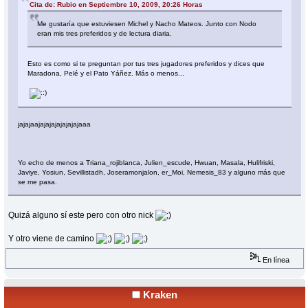
Cita de: Rubio en Septiembre 10, 2009, 20:26 Horas
Me gustaría que estuviesen Michel y Nacho Mateos. Junto con Nodo
eran mis tres preferidos y de lectura diaria.
Esto es como si te preguntan por tus tres jugadores preferidos y dices que
Maradona, Pelé y el Pato Yáñez. Más o menos...
jajajaajajajajajajajajaaa
Yo echo de menos a Triana_rojiblanca, Julien_escude, Hwuan, Masala, Hulifriski,
Javiye, Yosiun, Sevillistadh, Joseramonjalon, er_Moi, Nemesis_83 y alguno más que
se me pasa.
Quizá alguno sí este pero con otro nick
Y otro viene de camino
En línea
Kraken