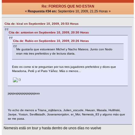
Re: FOREROS QUE NO ESTAN
«
Respuesta #34 en:
Septiembre 10, 2009, 21:25 Horas »
Cita de: kiral en Septiembre 10, 2009, 20:53 Horas
Cita de: antonion en Septiembre 10, 2009, 20:30 Horas
Cita de: Rubio en Septiembre 10, 2009, 20:26 Horas
Me gustaría que estuviesen Michel y Nacho Mateos. Junto con Nodo
eran mis tres preferidos y de lectura diaria.
Esto es como si te preguntan por tus tres jugadores preferidos y dices que
Maradona, Pelé y el Pato Yáñez. Más o menos...
jajajaajajajajajajajajaaa
Yo echo de menos a Triana_rojiblanca, Julien_escude, Hwuan, Masala, Hulifriski,
Javiye, Yosiun, Sevillistadh, Joseramonjalon, er_Moi, Nemesis_83 y alguno más que
se me pasa.
Nemesis está on tour y hasta dentro de unos días no vuelve