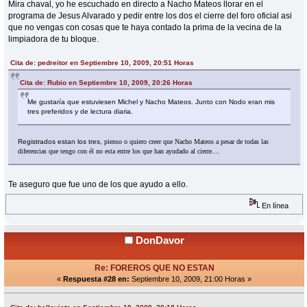
Mira chaval, yo he escuchado en directo a Nacho Mateos llorar en el
programa de Jesus Alvarado y pedir entre los dos el cierre del foro oficial asi
que no vengas con cosas que te haya contado la prima de la vecina de la
limpiadora de tu bloque.
Cita de: pedreitor en Septiembre 10, 2009, 20:51 Horas
Cita de: Rubio en Septiembre 10, 2009, 20:26 Horas
Me gustaría que estuviesen Michel y Nacho Mateos. Junto con Nodo eran mis
tres preferidos y de lectura diaria.
Registrados estan los tres,
pienso o quiero creer que Nacho Mateos a pesar de todas las
diferencias que tengo con él no esta entre los que han ayudado al cierre....
Te aseguro que fue uno de los que ayudo a ello.
En línea
DonDavor
Re: FOREROS QUE NO ESTAN
«
Respuesta #28 en:
Septiembre 10, 2009, 21:00 Horas »