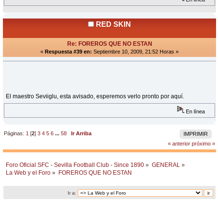
RED SKIN
Re: FOREROS QUE NO ESTAN
«
Respuesta #39 en:
Septiembre 10, 2009, 21:52 Horas »
El maestro Seviiglu, esta avisado, esperemos verlo pronto por aquí.
En línea
Páginas:
1
[
2
]
3
4
5
6
...
58
Ir Arriba
IMPRIMIR
« anterior
próximo »
Foro Oficial SFC - Sevilla Football Club - Since 1890
»
GENERAL
»
La Web y el Foro
»
FOREROS QUE NO ESTAN
Ir a: