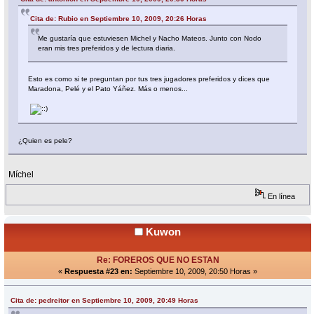
Cita de: Rubio en Septiembre 10, 2009, 20:26 Horas
Me gustaría que estuviesen Michel y Nacho Mateos. Junto con Nodo
eran mis tres preferidos y de lectura diaria.
Esto es como si te preguntan por tus tres jugadores preferidos y dices que
Maradona, Pelé y el Pato Yáñez. Más o menos...
¿Quien es pele?
Míchel
En línea
Kuwon
Re: FOREROS QUE NO ESTAN
«
Respuesta #23 en:
Septiembre 10, 2009, 20:50 Horas »
Cita de: pedreitor en Septiembre 10, 2009, 20:49 Horas