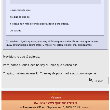
Empezarás tú mal.
Yo digo lo que sé.
Y cosas aún más divertias podría decir, pero bueno.
Un saludo.
Yo también digo lo que se, y no soy el único que lo sabe. Pero claro, queda mas
guay el tirar mierda sobre otros, y más si no están. Repito, mal empezamos.
Muy bien, lo que tú quieras.
Pero, como puedes leer, no soy el único que piensa eso.
Y repito, mal empezarás tú. Yo estoy de puta madre aquí con mi gente.
En línea
pedreitor
Visitante
Re: FOREROS QUE NO ESTAN
«
Respuesta #21 en:
Septiembre 10, 2009, 20:49 Horas »