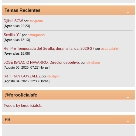
Temas Recientes
Djibril SOW
por
sivigliano
[
Ayer
a las 22:23]
Sevilla "C"
por
asturgabriel
[
Ayer
a las 18:13]
Re: Pre Temporada del Sevilla, durante la tda. 2026-27
por
asturgabriel
[
Ayer
a las 18:08]
JOSÉ IGNACIO NAVARRO. Director deportivo.
por
sivigliano
[Agosto 05, 2026, 07:27 Horas]
Re: FRAN GONZÁLEZ
por
drodgom
[Agosto 04, 2026, 22:33 Horas]
@forooficialsfc
Tweets by forooficialsfc
FB