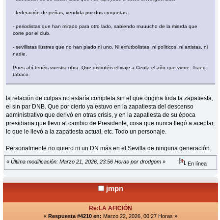
- federación de peñas, vendida por dos croquetas.
- periodistas que han mirado para otro lado, sabiendo muuucho de la mierda que
corre por el club.
- sevillistas ilustres que no han piado ni uno. Ni exfutbolistas, ni políticos, ni artistas, ni
nadie.
Pues ahí tenéis vuestra obra. Que disfrutéis el viaje a Ceuta el año que viene. Traed
tabaco.
la relación de culpas no estaría completa sin el que origina toda la zapatiesta,
el sin par DNB. Que por cierto ya estuvo en la zapatiesta del descenso
administrativo que derivó en otras crisis, y en la zapatiesta de su época
presidiaria que llevo al cambio de Presidente, cosa que nunca llegó a aceptar,
lo que le llevó a la zapatiesta actual, etc. Todo un personaje.
Personalmente no quiero ni un DN más en el Sevilla de ninguna generación.
«
Última modificación: Marzo 21, 2026, 23:56 Horas por drodgom
»
En línea
jmpn
Re:LA AFICIÓN
«
Respuesta #4210 en:
Marzo 22, 2026, 00:27 Horas »