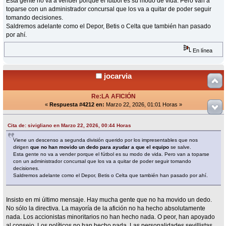
Esta gente no va a vender porque el fútbol es su modo de vida. Pero van a
toparse con un administrador concursal que los va a quitar de poder seguir
tomando decisiones.
Saldremos adelante como el Depor, Betis o Celta que también han pasado
por ahí.
En línea
jocarvia
Re:LA AFICIÓN
«
Respuesta #4212 en:
Marzo 22, 2026, 01:01 Horas »
Cita de: sivigliano en Marzo 22, 2026, 00:44 Horas
Viene un descenso a segunda división querido por los impresentables que nos
dirigen
que no han movido un dedo para ayudar a que el equipo
se salve.
Esta gente no va a vender porque el fútbol es su modo de vida. Pero van a toparse
con un administrador concursal que los va a quitar de poder seguir tomando
decisiones.
Saldremos adelante como el Depor, Betis o Celta que también han pasado por ahí.
Insisto en mi último mensaje. Hay mucha gente que no ha movido un dedo.
No sólo la directiva. La mayoría de la afición no ha hecho absolutamente
nada. Los accionistas minoritarios no han hecho nada. O peor, han apoyado
al consejo. Los políticos no han hecho nada. Las personalidades sevillistas