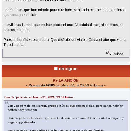
- federación de peñas, vendida por dos croquetas.
- periodistas que han mirado para otro lado, sabiendo muuucho de la mierda
que corre por el club.
- sevillistas ilustres que no han piado ni uno. Ni exfutbolistas, ni políticos, ni
artistas, ni nadie.
Pues ahí tenéis vuestra obra. Que disfrutéis el viaje a Ceuta el año que viene.
Traed tabaco.
En línea
drodgom
Re:LA AFICIÓN
«
Respuesta #4209 en:
Marzo 21, 2026, 23:48 Horas »
Cita de: jocarvia en Marzo 21, 2026, 23:08 Horas
Estoy es obra de los sinvergüenzas e inútiles que dirigen el club, pero nunca habrían
podido hacer esto sin:
- buena parte de la afición, que con tal de que no entrara DN en el club, ha tragado y
tragado y justificado.
- asociaciones de accionistas que han apoyado a estos sinvergüenzas.