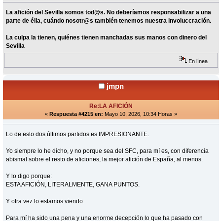
La afición del Sevilla somos tod@s. No deberíamos responsabilizar a una
parte de élla, cuándo nosotr@s también tenemos nuestra involuccración.
La culpa la tienen, quiénes tienen manchadas sus manos con dinero del
Sevilla
En línea
jmpn
Re:LA AFICIÓN
«
Respuesta #4215 en:
Mayo 10, 2026, 10:34 Horas »
Lo de esto dos últimos partidos es IMPRESIONANTE.
Yo siempre lo he dicho, y no porque sea del SFC, para mí es, con diferencia
abismal sobre el resto de aficiones, la mejor afición de España, al menos.
Y lo digo porque:
ESTA AFICIÓN, LITERALMENTE, GANA PUNTOS.
Y otra vez lo estamos viendo.
Para mí ha sido una pena y una enorme decepción lo que ha pasado con