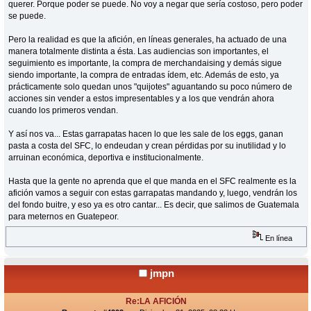
querer. Porque poder se puede. No voy a negar que sería costoso, pero poder
se puede.
Pero la realidad es que la afición, en líneas generales, ha actuado de una
manera totalmente distinta a ésta. Las audiencias son importantes, el
seguimiento es importante, la compra de merchandaising y demás sigue
siendo importante, la compra de entradas ídem, etc. Además de esto, ya
prácticamente solo quedan unos "quijotes" aguantando su poco número de
acciones sin vender a estos impresentables y a los que vendrán ahora
cuando los primeros vendan.
Y así nos va... Estas garrapatas hacen lo que les sale de los eggs, ganan
pasta a costa del SFC, lo endeudan y crean pérdidas por su inutilidad y lo
arruinan económica, deportiva e institucionalmente.
Hasta que la gente no aprenda que el que manda en el SFC realmente es la
afición vamos a seguir con estas garrapatas mandando y, luego, vendrán los
del fondo buitre, y eso ya es otro cantar... Es decir, que salimos de Guatemala
para meternos en Guatepeor.
En línea
jmpn
Re:LA AFICIÓN