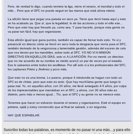
Pero, de verdad lo digo, cuando termine la liga, viene el verano, el mundial y todo el
rollo... Pero que el SFC no puede seguir en las manos que está ahora mismo.
La afición tiene que pegar una patada en seco ya. Tiene que decir hasta aquí y esto
se ha acabado ya. Que sí, que la legalidad, lo de las acciones y todo el rollo ese...
Pero que esto hay que frenarlo ya, como sea. Y para hacerlo, porque esta gente no
va parar tan fácil, hay que organizarse.
Esta afición igual que gana puntos, también es capaz de frenar todo esto. Yo vi y
presencié en directo cómo se frenó en seco toda la desgracia que venía para el SFC,
también derivado de la vergonzosa y lamentable gestión, además del exceso de celo
que nos tienen por los mandriles, sobre todo al SFC. YO NO VI A NINGÚN
DIRECTIVO EN AQUELLOS DÍAS, solo vi: A LA AFICIÓN. Por no mentir, un directivo
que no me acuerdo de su nombre se medio acercó un par de veces por el estadio.
Eso lo salvamos entre todos los sevillistas. Por allí solo vi a los profesionales del SFC,
los capitanes Prieto y Jiménez y poco más.
Que esto no es una broma. Lo parece, porque 4 mindundis se hagan con todo un
SFC es de chiste, pero que esto es serio. Que hay muchísima gente que luego lo
pasa mal. Yo, en aquellos años, con 20 años, me llevé amargado 4-5 años, por culpa
de los impresentables que mandaban en el SFC, y ahora, con 30 años más es
distinto, pero más o menos igual... Tío, que el SFC y su gente no se merece esto.
Tenemos que hacer un esfuerzo durante el verano y organizarnos. Esté el equipo en
primera, ojalá y estoy convencido que al final se salvará, o en segunda.
HAY QUE ESPABILAR.
Suscribo todas tus palabras, es momento de no pasar ni una más....y para ello