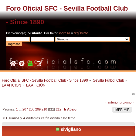
Foro Oficial SFC - Sevilla Football Club
- Since 1890
Bienvenido(a),
Visitante
. Por favor,
ingresa
o
regístrate
.
Foro Oficial SFC - Sevilla Football Club - Since 1890
»
Sevilla Fútbol Club
»
LA AFICIÓN
»
LA AFICIÓN
« anterior
próximo »
Páginas:
1
...
207
208
209
210
[
211
]
212
Ir Abajo
IMPRIMIR
0 Usuarios y 4 Visitantes están viendo este tema.
sivigliano