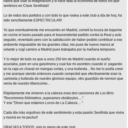
habrá que usar la imaginación y si hace falta la economía de todos los que
sentimos en Clave Sevillista!!
Lo de estos dos partidos y con todo lo que rodea a este club a día de hoy, ha
sido sencillamente ESPECTACULAR!
Yo que eventualmente me encuentro en Madrid, cometí la locura de bajarme
en coche el lunes pasado para el trascendental partido contra la Real y acto
seguido, reventado pero con la satisfacción de haber podido contribuir a ese
ambiente inigualable de las grandes citas; me puse de nuevo manos al
volante y cogí camino a Madrid pues trabajaba por la mañana temprano.
Y lo mejor de todo es que a unos 250 km de Madrid cuando el sueño
acuciaba, pare en una gasolinera y cual fue mi asombro cuando vi pagando
en la caja un chaval en mangas cortas, y una bufanda... No me lo podía creer
y me acerque siendo entonces cuando comprobé que efectivamente eran la
camiseta y bufanda de nuestro glorioso equipo, otro guardián de nervion que
venia de nuestro Manicomio...
Rápidamente me vinieron a la cabeza esas dos canciones de Los Biris:
"Recorremos Kilómetros.,superamos obstáculos....."
Y ese "Dicen que estamos Locos de La Cabeza.... "
Cada día más orgulloso de este sentimiento y esta pasión Sevillista que vivira
y morirá en mi pecho!!
GRACIAS A TODOS sois lo mejor de este club.