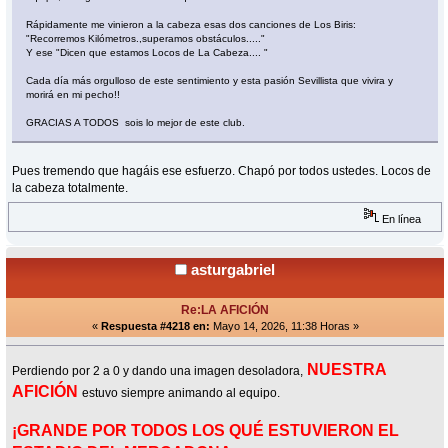
Rápidamente me vinieron a la cabeza esas dos canciones de Los Biris:
"Recorremos Kilómetros.,superamos obstáculos....."
Y ese "Dicen que estamos Locos de La Cabeza.... "
Cada día más orgulloso de este sentimiento y esta pasión Sevillista que vivira y
morirá en mi pecho!!
GRACIAS A TODOS sois lo mejor de este club.
Pues tremendo que hagáis ese esfuerzo. Chapó por todos ustedes. Locos de
la cabeza totalmente.
En línea
asturgabriel
Re:LA AFICIÓN
«
Respuesta #4218 en:
Mayo 14, 2026, 11:38 Horas »
NUESTRA
Perdiendo por 2 a 0 y dando una imagen desoladora,
AFICIÓN
estuvo siempre animando al equipo.
¡GRANDE POR TODOS LOS QUÉ ESTUVIERON EL