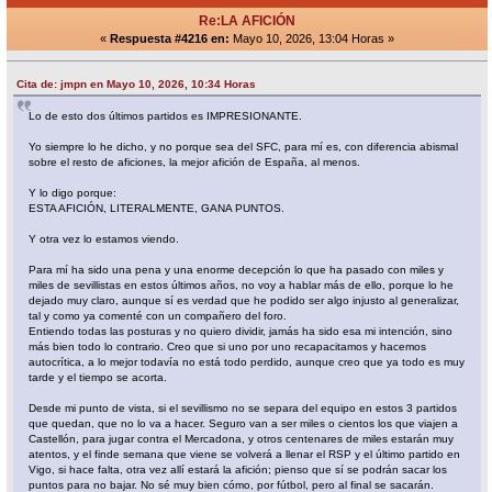
Re:LA AFICIÓN
«
Respuesta #4216 en:
Mayo 10, 2026, 13:04 Horas »
Cita de: jmpn en Mayo 10, 2026, 10:34 Horas
Lo de esto dos últimos partidos es IMPRESIONANTE.
Yo siempre lo he dicho, y no porque sea del SFC, para mí es, con diferencia abismal
sobre el resto de aficiones, la mejor afición de España, al menos.
Y lo digo porque:
ESTA AFICIÓN, LITERALMENTE, GANA PUNTOS.
Y otra vez lo estamos viendo.
Para mí ha sido una pena y una enorme decepción lo que ha pasado con miles y
miles de sevillistas en estos últimos años, no voy a hablar más de ello, porque lo he
dejado muy claro, aunque sí es verdad que he podido ser algo injusto al generalizar,
tal y como ya comenté con un compañero del foro.
Entiendo todas las posturas y no quiero dividir, jamás ha sido esa mi intención, sino
más bien todo lo contrario. Creo que si uno por uno recapacitamos y hacemos
autocrítica, a lo mejor todavía no está todo perdido, aunque creo que ya todo es muy
tarde y el tiempo se acorta.
Desde mi punto de vista, si el sevillismo no se separa del equipo en estos 3 partidos
que quedan, que no lo va a hacer. Seguro van a ser miles o cientos los que viajen a
Castellón, para jugar contra el Mercadona, y otros centenares de miles estarán muy
atentos, y el finde semana que viene se volverá a llenar el RSP y el último partido en
Vigo, si hace falta, otra vez allí estará la afición; pienso que sí se podrán sacar los
puntos para no bajar. No sé muy bien cómo, por fútbol, pero al final se sacarán.