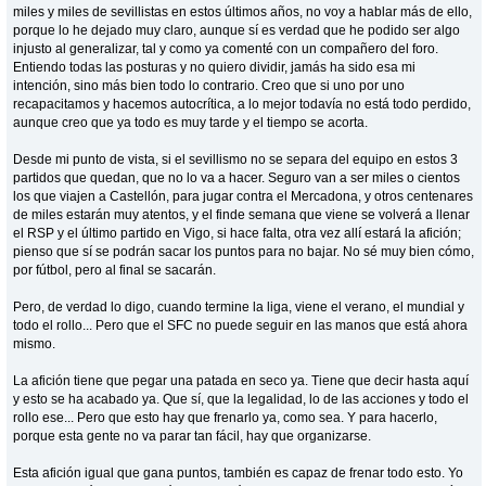
miles y miles de sevillistas en estos últimos años, no voy a hablar más de ello,
porque lo he dejado muy claro, aunque sí es verdad que he podido ser algo
injusto al generalizar, tal y como ya comenté con un compañero del foro.
Entiendo todas las posturas y no quiero dividir, jamás ha sido esa mi
intención, sino más bien todo lo contrario. Creo que si uno por uno
recapacitamos y hacemos autocrítica, a lo mejor todavía no está todo perdido,
aunque creo que ya todo es muy tarde y el tiempo se acorta.
Desde mi punto de vista, si el sevillismo no se separa del equipo en estos 3
partidos que quedan, que no lo va a hacer. Seguro van a ser miles o cientos
los que viajen a Castellón, para jugar contra el Mercadona, y otros centenares
de miles estarán muy atentos, y el finde semana que viene se volverá a llenar
el RSP y el último partido en Vigo, si hace falta, otra vez allí estará la afición;
pienso que sí se podrán sacar los puntos para no bajar. No sé muy bien cómo,
por fútbol, pero al final se sacarán.
Pero, de verdad lo digo, cuando termine la liga, viene el verano, el mundial y
todo el rollo... Pero que el SFC no puede seguir en las manos que está ahora
mismo.
La afición tiene que pegar una patada en seco ya. Tiene que decir hasta aquí
y esto se ha acabado ya. Que sí, que la legalidad, lo de las acciones y todo el
rollo ese... Pero que esto hay que frenarlo ya, como sea. Y para hacerlo,
porque esta gente no va parar tan fácil, hay que organizarse.
Esta afición igual que gana puntos, también es capaz de frenar todo esto. Yo