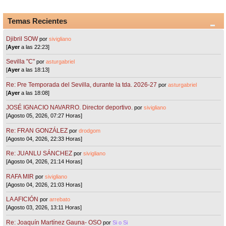
Temas Recientes
Djibril SOW
por
sivigliano
[
Ayer
a las 22:23]
Sevilla "C"
por
asturgabriel
[
Ayer
a las 18:13]
Re: Pre Temporada del Sevilla, durante la tda. 2026-27
por
asturgabriel
[
Ayer
a las 18:08]
JOSÉ IGNACIO NAVARRO. Director deportivo.
por
sivigliano
[Agosto 05, 2026, 07:27 Horas]
Re: FRAN GONZÁLEZ
por
drodgom
[Agosto 04, 2026, 22:33 Horas]
Re: JUANLU SÁNCHEZ
por
sivigliano
[Agosto 04, 2026, 21:14 Horas]
RAFA MIR
por
sivigliano
[Agosto 04, 2026, 21:03 Horas]
LA AFICIÓN
por
arrebato
[Agosto 03, 2026, 13:11 Horas]
Re: Joaquín Martínez Gauna- OSO
por
Si o Si