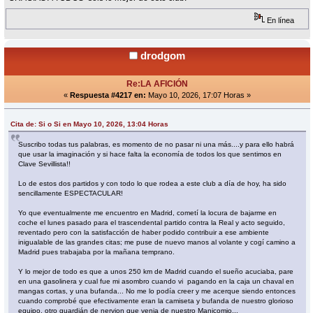
En línea
drodgom
Re:LA AFICIÓN
«
Respuesta #4217 en:
Mayo 10, 2026, 17:07 Horas »
Cita de: Si o Si en Mayo 10, 2026, 13:04 Horas
Suscribo todas tus palabras, es momento de no pasar ni una más....y para ello habrá
que usar la imaginación y si hace falta la economía de todos los que sentimos en
Clave Sevillista!!
Lo de estos dos partidos y con todo lo que rodea a este club a día de hoy, ha sido
sencillamente ESPECTACULAR!
Yo que eventualmente me encuentro en Madrid, cometí la locura de bajarme en
coche el lunes pasado para el trascendental partido contra la Real y acto seguido,
reventado pero con la satisfacción de haber podido contribuir a ese ambiente
inigualable de las grandes citas; me puse de nuevo manos al volante y cogí camino a
Madrid pues trabajaba por la mañana temprano.
Y lo mejor de todo es que a unos 250 km de Madrid cuando el sueño acuciaba, pare
en una gasolinera y cual fue mi asombro cuando vi pagando en la caja un chaval en
mangas cortas, y una bufanda... No me lo podía creer y me acerque siendo entonces
cuando comprobé que efectivamente eran la camiseta y bufanda de nuestro glorioso
equipo, otro guardián de nervion que venia de nuestro Manicomio...