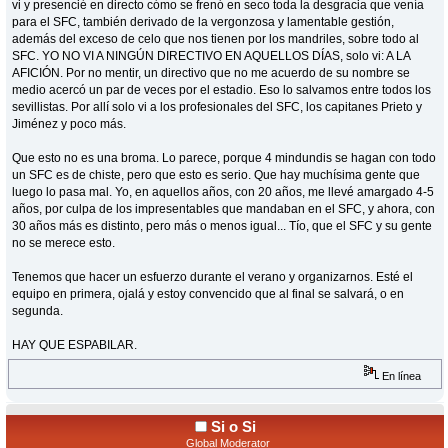
vi y presencié en directo cómo se frenó en seco toda la desgracia que venía
para el SFC, también derivado de la vergonzosa y lamentable gestión,
además del exceso de celo que nos tienen por los mandriles, sobre todo al
SFC. YO NO VI A NINGÚN DIRECTIVO EN AQUELLOS DÍAS, solo vi: A LA
AFICIÓN. Por no mentir, un directivo que no me acuerdo de su nombre se
medio acercó un par de veces por el estadio. Eso lo salvamos entre todos los
sevillistas. Por allí solo vi a los profesionales del SFC, los capitanes Prieto y
Jiménez y poco más.
Que esto no es una broma. Lo parece, porque 4 mindundis se hagan con todo
un SFC es de chiste, pero que esto es serio. Que hay muchísima gente que
luego lo pasa mal. Yo, en aquellos años, con 20 años, me llevé amargado 4-5
años, por culpa de los impresentables que mandaban en el SFC, y ahora, con
30 años más es distinto, pero más o menos igual... Tío, que el SFC y su gente
no se merece esto.
Tenemos que hacer un esfuerzo durante el verano y organizarnos. Esté el
equipo en primera, ojalá y estoy convencido que al final se salvará, o en
segunda.
HAY QUE ESPABILAR.
En línea
Si o Si
Global Moderator