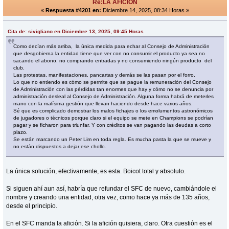
Re:LA AFICIÓN
«
Respuesta #4201 en:
Diciembre 14, 2025, 08:34 Horas »
Cita de: sivigliano en Diciembre 13, 2025, 09:45 Horas
Como decían más arriba, la única medida para echar al Consejo de Administración
que desgobierna la entidad tiene que ver con no consumir el producto ya sea no
sacando el abono, no comprando entradas y no consumiendo ningún producto del
club.
Las protestas, manifestaciones, pancartas y demás se las pasan por el forro.
Lo que no entiendo es cómo se permite que se pague la remuneración del Consejo
de Administración con las pérdidas tan enormes que hay y cómo no se denuncia por
administración desleal al Consejo de Administración. Alguna forma habrá de meterles
mano con la malísima gestión que llevan haciendo desde hace varios años.
Sé que es complicado demostrar los malos fichajes o los emolumentos astronómicos
de jugadores o técnicos porque claro si el equipo se mete en Champions se podrían
pagar y se ficharon para triunfar. Y con créditos se van pagando las deudas a corto
plazo.
Se están marcando un Peter Lim en toda regla. Es mucha pasta la que se mueve y
no están dispuestos a dejar ese chollo.
La única solución, efectivamente, es esta. Boicot total y absoluto.
Si siguen ahí aun así, habría que refundar el SFC de nuevo, cambiándole el
nombre y creando una entidad, otra vez, como hace ya más de 135 años,
desde el principio.
En el SFC manda la afición. Si la afición quisiera, claro. Otra cuestión es el