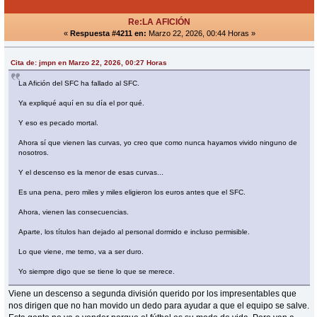
Re:LA AFICIÓN
«
Respuesta #4211 en:
Marzo 22, 2026, 00:44 Horas »
Cita de: jmpn en Marzo 22, 2026, 00:27 Horas
La Afición del SFC ha fallado al SFC.
Ya expliqué aquí en su día el por qué.
Y eso es pecado mortal.
Ahora sí que vienen las curvas, yo creo que como nunca hayamos vivido ninguno de
nosotros.
Y el descenso es la menor de esas curvas...
Es una pena, pero miles y miles eligieron los euros antes que el SFC.
Ahora, vienen las consecuencias.
Aparte, los títulos han dejado al personal dormido e incluso permisible.
Lo que viene, me temo, va a ser duro.
Yo siempre digo que se tiene lo que se merece.
Viene un descenso a segunda división querido por los impresentables que
nos dirigen que no han movido un dedo para ayudar a que el equipo se salve.