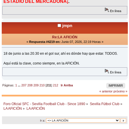
ESTADIO DEL MERCADONA¡
.
En línea
jmpn
Re:LA AFICIÓN
«
Respuesta #4219 en:
Junio 07, 2026, 22:19 Horas »
18 de junio a las 20.30 en el gol sur, ahí es dónde hay que estar. TODOS.
Aquí está la clave, como siempre, en la AFICIÓN.
En línea
Páginas:
1
...
207
208
209
210
[
211
]
212
Ir Arriba
IMPRIMIR
« anterior
próximo »
Foro Oficial SFC - Sevilla Football Club - Since 1890
»
Sevilla Fútbol Club
»
LA AFICIÓN
»
LA AFICIÓN
Ir a: