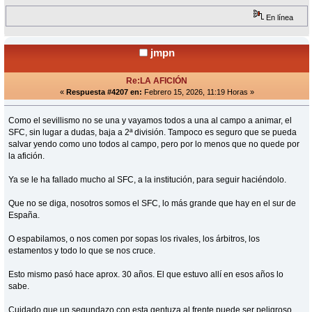
En línea
jmpn
Re:LA AFICIÓN
«
Respuesta #4207 en:
Febrero 15, 2026, 11:19 Horas »
Como el sevillismo no se una y vayamos todos a una al campo a animar, el
SFC, sin lugar a dudas, baja a 2ª división. Tampoco es seguro que se pueda
salvar yendo como uno todos al campo, pero por lo menos que no quede por
la afición.
Ya se le ha fallado mucho al SFC, a la institución, para seguir haciéndolo.
Que no se diga, nosotros somos el SFC, lo más grande que hay en el sur de
España.
O espabilamos, o nos comen por sopas los rivales, los árbitros, los
estamentos y todo lo que se nos cruce.
Esto mismo pasó hace aprox. 30 años. El que estuvo allí en esos años lo
sabe.
Cuidado que un segundazo con esta gentuza al frente puede ser peligroso