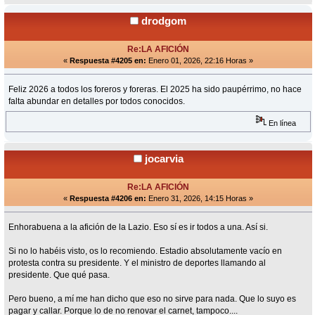
drodgom
Re:LA AFICIÓN
«
Respuesta #4205 en:
Enero 01, 2026, 22:16 Horas »
Feliz 2026 a todos los foreros y foreras. El 2025 ha sido paupérrimo, no hace
falta abundar en detalles por todos conocidos.
En línea
jocarvia
Re:LA AFICIÓN
«
Respuesta #4206 en:
Enero 31, 2026, 14:15 Horas »
Enhorabuena a la afición de la Lazio. Eso sí es ir todos a una. Así si.
Si no lo habéis visto, os lo recomiendo. Estadio absolutamente vacío en
protesta contra su presidente. Y el ministro de deportes llamando al
presidente. Que qué pasa.
Pero bueno, a mí me han dicho que eso no sirve para nada. Que lo suyo es
pagar y callar. Porque lo de no renovar el carnet, tampoco....