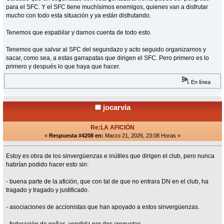
para el SFC. Y el SFC tiene muchísimos enemigos, quienes van a disfrutar
mucho con todo esta situación y ya están disfrutando.
Tenemos que espabilar y darnos cuenta de todo esto.
Tenemos que salvar al SFC del segundazo y acto seguido organizarnos y
sacar, como sea, a estas garrapatas que dirigen el SFC. Pero primero es lo
primero y después lo que haya que hacer.
En línea
jocarvia
Re:LA AFICIÓN
«
Respuesta #4208 en:
Marzo 21, 2026, 23:08 Horas »
Estoy es obra de los sinvergüenzas e inútiles que dirigen el club, pero nunca
habrían podido hacer esto sin:
- buena parte de la afición, que con tal de que no entrara DN en el club, ha
tragado y tragado y justificado.
- asociaciones de accionistas que han apoyado a estos sinvergüenzas.