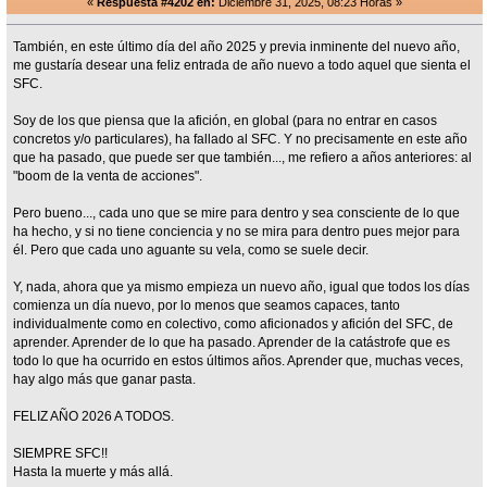
«
Respuesta #4202 en:
Diciembre 31, 2025, 08:23 Horas »
También, en este último día del año 2025 y previa inminente del nuevo año,
me gustaría desear una feliz entrada de año nuevo a todo aquel que sienta el
SFC.
Soy de los que piensa que la afición, en global (para no entrar en casos
concretos y/o particulares), ha fallado al SFC. Y no precisamente en este año
que ha pasado, que puede ser que también..., me refiero a años anteriores: al
"boom de la venta de acciones".
Pero bueno..., cada uno que se mire para dentro y sea consciente de lo que
ha hecho, y si no tiene conciencia y no se mira para dentro pues mejor para
él. Pero que cada uno aguante su vela, como se suele decir.
Y, nada, ahora que ya mismo empieza un nuevo año, igual que todos los días
comienza un día nuevo, por lo menos que seamos capaces, tanto
individualmente como en colectivo, como aficionados y afición del SFC, de
aprender. Aprender de lo que ha pasado. Aprender de la catástrofe que es
todo lo que ha ocurrido en estos últimos años. Aprender que, muchas veces,
hay algo más que ganar pasta.
FELIZ AÑO 2026 A TODOS.
SIEMPRE SFC!!
Hasta la muerte y más allá.